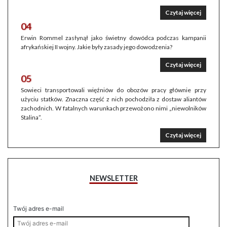
Czytaj więcej
04
Erwin Rommel zasłynął jako świetny dowódca podczas kampanii
afrykańskiej II wojny. Jakie były zasady jego dowodzenia?
Czytaj więcej
05
Sowieci transportowali więźniów do obozów pracy głównie przy
użyciu statków. Znaczna część z nich pochodziła z dostaw aliantów
zachodnich. W fatalnych warunkach przewożono nimi „niewolników
Stalina”.
Czytaj więcej
NEWSLETTER
Twój adres e-mail