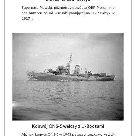
Eugeniusz Pławski, późniejszy dowódca ORP Piorun, nie
bez humoru opisał warunki panującej na ORP Bałtyk w
1927 r.
Konwój ONS-5 walczy z U-Bootami
Aliancki konwój ONS-5 w 1943 r. stoczył ciężką walkę z U-