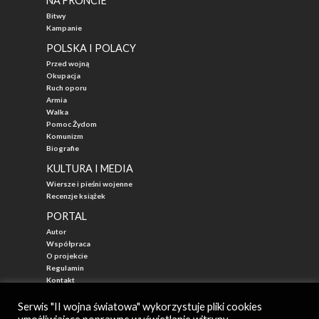
NA FRONCIE
Bitwy
Kampanie
POLSKA I POLACY
Przed wojną
Okupacja
Ruch oporu
Armia
Walka
Pomoc Żydom
Komunizm
Biografie
KULTURA I MEDIA
Wiersze i pieśni wojenne
Recenzje książek
PORTAL
Autor
Współpraca
O projekcie
Regulamin
Kontakt
"Przed Waszą Erą"
Serwis "II wojna światowa" wykorzystuje pliki cookies