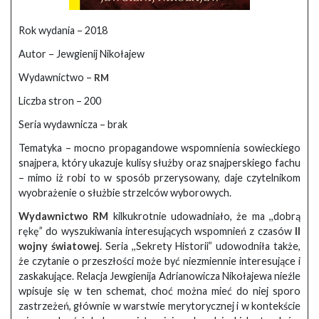
Rok wydania – 2018
Autor – Jewgienij Nikołajew
Wydawnictwo –
RM
Liczba stron – 200
Seria wydawnicza – brak
Tematyka – mocno propagandowe wspomnienia sowieckiego
snajpera, który ukazuje kulisy służby oraz snajperskiego fachu
– mimo iż robi to w sposób przerysowany, daje czytelnikom
wyobrażenie o służbie strzelców wyborowych.
Wydawnictwo RM
kilkukrotnie udowadniało, że ma ,,dobrą
rękę” do wyszukiwania interesujących wspomnień z czasów
II
wojny światowej
. Seria ,,Sekrety Historii” udowodniła także,
że czytanie o przeszłości może być niezmiennie interesujące i
zaskakujące. Relacja Jewgienija Adrianowicza Nikołajewa nieźle
wpisuje się w ten schemat, choć można mieć do niej sporo
zastrzeżeń, głównie w warstwie merytorycznej i w kontekście