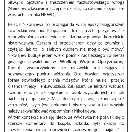
bitwą o ojczyznę i zniszczeniem faszystowskiego wroga
(Niemców właściwie inaczej nie określa, co całkiem zrozumiałe
w ustach członka NKWD).
Relacja Nikołajewa to propaganda w najlepszym/najgorszym
sowieckim wydaniu. Propaganda, którą trzeba przyjmować z
odpowiednim zrozumieniem, osadzona w pewnym kontekście
historycznym. Czasem aż przecierałem oczy ze zdumienia,
czytając, jak to ,,o słabych duchem nie mogło być mowy”.
Nikołajew buduje jeden wielki pomnik radzieckiego żołnierza
ginącego chwalebnie w
Wielkiej Wojnie Ojczyźnianej
.
Pomnik wyolbrzymiony, ale niezwykle interesujący z
poznawczego punktu widzenia. Oto bowiem najczystsza
forma sowieckiego prania mózgów, które musieli przejść
krasnoarmiejcy i enkawudziści. Zakładam, że lektura wzbudzi
solidne emocje, szczególnie u osób wyczulonych na tak
nachalną propagandę. Mają do tego prawo, ale muszą też
zrozumieć, czym jest dokument historyczny, a tak właśnie
należy zakwalifikować wspomnienia Nikołajewa.
W tym kontekście żałuję nieco, że Wydawca nie pokusił się o
szerszy komentarz do książki. Szkoda, była okazja do
rozszerzenia nieco opowieści ,,czerwonego snajpera” i