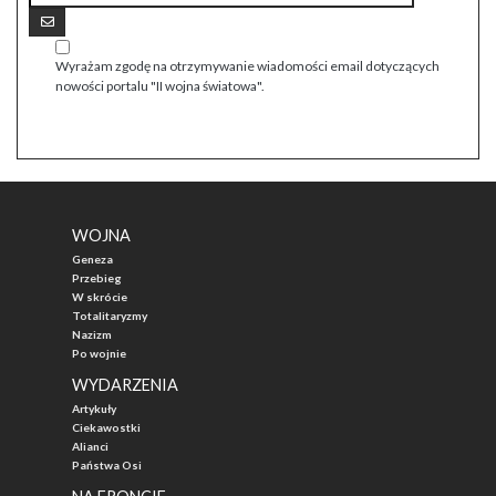
Wyrażam zgodę na otrzymywanie wiadomości email dotyczących
nowości portalu "II wojna światowa".
WOJNA
Geneza
Przebieg
W skrócie
Totalitaryzmy
Nazizm
Po wojnie
WYDARZENIA
Artykuły
Ciekawostki
Alianci
Państwa Osi