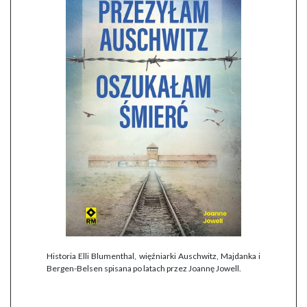
Historia Elli Blumenthal, więźniarki Auschwitz, Majdanka i
Bergen-Belsen spisana po latach przez Joannę Jowell.