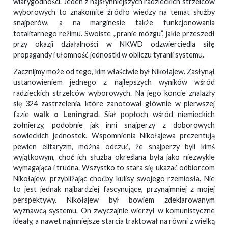
wiarygodności. Jeden z najsłynniejszych radzieckich strzelców
wyborowych to znakomite źródło wiedzy na temat służby
snajperów, a na marginesie także funkcjonowania
totalitarnego reżimu. Swoiste ,,pranie mózgu”, jakie przeszedł
przy okazji działalności w NKWD odzwierciedla siłę
propagandy i ułomność jednostki w obliczu tyranii systemu.
Zacznijmy może od tego, kim właściwie był Nikołajew. Zasłynął
ustanowieniem jednego z najlepszych wyników wśród
radzieckich strzelców wyborowych. Na jego koncie znalazły
się 324 zastrzelenia, które zanotował głównie w pierwszej
fazie
walk o Leningrad
. Siał popłoch wśród niemieckich
żołnierzy, podobnie jak inni snajperzy z doborowych
sowieckich jednostek. Wspomnienia Nikołajewa prezentują
pewien elitaryzm, można odczuć, że snajperzy byli kimś
wyjątkowym, choć ich służba określana była jako niezwykle
wymagająca i trudna. Wszystko to stara się ukazać odbiorcom
Nikołajew, przybliżając choćby kulisy swojego rzemiosła. Nie
to jest jednak najbardziej fascynujące, przynajmniej z mojej
perspektywy. Nikołajew był bowiem zdeklarowanym
wyznawcą systemu. On zwyczajnie wierzył w komunistyczne
ideały, a nawet najmniejsze starcia traktował na równi z wielką