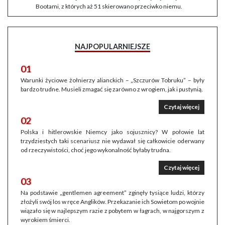
Bootami, z których aż 51 skierowano przeciwko niemu.
NAJPOPULARNIEJSZE
01
Warunki życiowe żołnierzy alianckich – „Szczurów Tobruku” – były
bardzo trudne. Musieli zmagać się zarówno z wrogiem, jak i pustynią.
Czytaj więcej
02
Polska i hitlerowskie Niemcy jako sojusznicy? W połowie lat
trzydziestych taki scenariusz nie wydawał się całkowicie oderwany
od rzeczywistości, choć jego wykonalność byłaby trudna.
Czytaj więcej
03
Na podstawie „gentlemen agreement” zginęły tysiące ludzi, którzy
złożyli swój los w ręce Anglików. Przekazanie ich Sowietom po wojnie
wiązało się w najlepszym razie z pobytem w łagrach, w najgorszym z
wyrokiem śmierci.