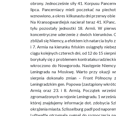
obrony. Jednocześnie siły 41. Korpusu Pancer
lipca. Pancerniacy mieli poczekać na piecho
wznowiono, a okres kilkunastu dni przerwy obie
Na Kransogwardiejsk nacierał teraz 41. KPanc.
tyłu pozostały jednostki 18. Armii. W pierw
koncentryczne uderzenie z dwóch kierunków. O
zbliżali się Niemcy, a efektem ich natarcia było z
i 7. Armia na kierunku fińskim osiągnęły niebez
ciągu kolejnych czterech dni, od 12 do 15 sierpn
borykały się z problemem kontrataku radzieckich 
wkroczono do Nowgorodu. Następnie Niemcy za
Leningradu na Moskwę. Warto przy okazji w
sierpnia dokonało zmian – Front Północny 
Leningradzkim gen. Popowa (zastąpiony wkrótce
Armią oraz 23. i 8. Armią. Początek wrześni
zgromadzonych w rejonie Leningradu. 1 września
której znajdujemy informacje dot. zdobycia Sz
okrążenia miasta. Szlisselburg padł pod napore
Luftwaffe otrzymała sygnał do rozpoczęcia nal