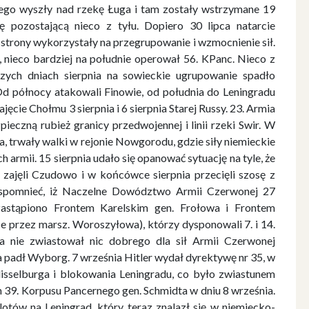
nego wyszły nad rzekę Ługa i tam zostały wstrzymane 19
tę pozostającą nieco z tyłu. Dopiero 30 lipca natarcie
 strony wykorzystały na przegrupowanie i wzmocnienie sił.
, nieco bardziej na południe operował 56. KPanc. Nieco z
szych dniach sierpnia na sowieckie ugrupowanie spadło
d północy atakowali Finowie, od południa do Leningradu
ajęcie Chołmu 3 sierpnia i 6 sierpnia Starej Russy. 23. Armia
pieczną rubież granicy przedwojennej i linii rzeki Swir. W
ia, trwały walki w rejonie Nowgorodu, gdzie siły niemieckie
armii. 15 sierpnia udało się opanować sytuację na tyle, że
jęli Czudowo i w końcówce sierpnia przecięli szosę z
spomnieć, iż Naczelne Dowództwo Armii Czerwonej 27
zastąpiono Frontem Karelskim gen. Frołowa i Frontem
 przez marsz. Woroszyłowa), którzy dysponowali 7. i 14.
a nie zwiastował nic dobrego dla sił Armii Czerwonej
 padł Wyborg. 7 września Hitler wydał dyrektywę nr 35, w
lisselburga i blokowania Leningradu, co było zwiastunem
m 39. Korpusu Pancernego gen. Schmidta w dniu 8 września.
otów na Leningrad, który teraz znalazł się w niemiecko-