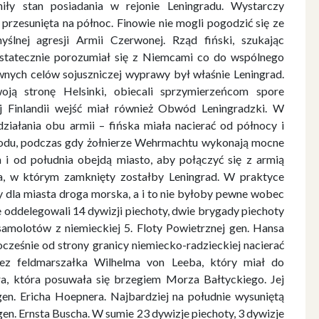
niły stan posiadania w rejonie Leningradu. Wystarczy
 przesunięta na północ. Finowie nie mogli pogodzić się ze
yślnej agresji Armii Czerwonej. Rząd fiński, szukając
statecznie porozumiał się z Niemcami co do wspólnego
wnych celów sojuszniczej wyprawy był właśnie Leningrad.
oją stronę Helsinki, obiecali sprzymierzeńcom spore
j Finlandii wejść miał również Obwód Leningradzki. W
iałania obu armii – fińska miała nacierać od północy i
odu, podczas gdy żołnierze Wehrmachtu wykonają mocne
h i od południa obejdą miasto, aby połączyć się z armią
nia, w którym zamknięty zostałby Leningrad. W praktyce
 dla miasta droga morska, a i to nie byłoby pewne wobec
e oddelegowali 14 dywizji piechoty, dwie brygady piechoty
 samolotów z niemieckiej 5. Floty Powietrznej gen. Hansa
cześnie od strony granicy niemiecko-radzieckiej nacierać
ez feldmarszałka Wilhelma von Leeba, który miał do
ra, która posuwała się brzegiem Morza Bałtyckiego. Jej
en. Ericha Hoepnera. Najbardziej na południe wysuniętą
en. Ernsta Buscha. W sumie 23 dywizje piechoty, 3 dywizje