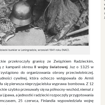
ziecki bunkier w Leningradzie, wrzesień 1941 roku (NAC).
ckie przekroczyły granicę ze Związkiem Radzieckim,
ą z kampanii okresu
II wojny światowej
. Juz o 13.25 w
zystąpiono do organizowania obrony przeciwlotniczej.
udności cywilnej, która ochoczo wstępowała do Armii
ła się pierwsza nieprzyjacielska wyprawa bombowa. Z 12
ieckie szybko przesuwały się na północny-wschód, niemal z
 Lipawa, a jednostki radziecki rozpoczęły przygotowania
ymczasem, 25 czerwca, Finlandia wypowiedziała wojnę