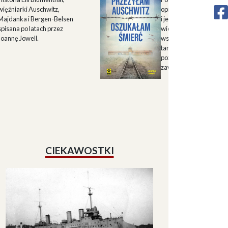
więźniarki Auschwitz,
opisu historii Górnego 
Majdanka i Bergen-Belsen
i jego mieszkańców w X
spisana po latach przez
wieku oraz zapisu
Joannę Jowell.
wspomnień mieszkańc
tamtych terenów, które
pozwalają lepiej zrozum
zawiłe koleje losu regio
CIEKAWOSTKI