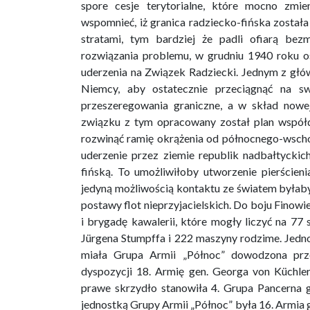
spore cesje terytorialne, które mocno zmie
wspomnieć, iż granica radziecko-fińska została
stratami, tym bardziej że padli ofiarą bezm
rozwiązania problemu, w grudniu 1940 roku o
uderzenia na Związek Radziecki. Jednym z głó
Niemcy, aby ostatecznie przeciągnąć na sw
przeszeregowania graniczne, a w skład nowe
związku z tym opracowany został plan współdz
rozwinąć ramię okrążenia od północnego-wsch
uderzenie przez ziemie republik nadbałtyckic
fińską. To umożliwiłoby utworzenie pierście
jedyną możliwością kontaktu ze światem byłaby
postawy flot nieprzyjacielskich. Do boju Finowi
i brygadę kawalerii, które mogły liczyć na 77
Jürgena Stumpffa i 222 maszyny rodzime. Jedno
miała Grupa Armii „Północ” dowodzona prz
dyspozycji 18. Armię gen. Georga von Küchle
prawe skrzydło stanowiła 4. Grupa Pancerna g
jednostką Grupy Armii „Północ” była 16. Armia g