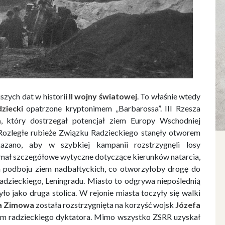
szych dat w historii
II wojny światowej
. To właśnie wtedy
ziecki
opatrzone kryptonimem „Barbarossa”. III Rzesza
a
, który dostrzegał potencjał ziem Europy Wschodniej
 Rozległe rubieże Związku Radzieckiego stanęły otworem
kazano, aby w szybkiej kampanii rozstrzygnęli losy
mał szczegółowe wytyczne dotyczące kierunków natarcia,
 podboju ziem nadbałtyckich, co otworzyłoby drogę do
adzieckiego, Leningradu. Miasto to odgrywa niepoślednią
yło jako druga stolica. W rejonie miasta toczyły się walki
a Zimowa
została rozstrzygnięta na korzyść wojsk
Józefa
anem radzieckiego dyktatora. Mimo wszystko ZSRR uzyskał