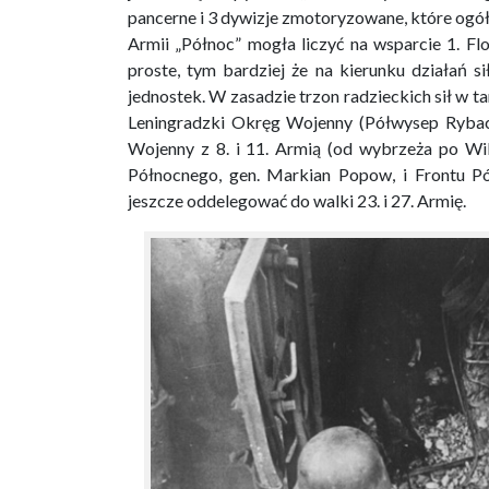
pancerne i 3 dywizje zmotoryzowane, które og
Armii „Północ” mogła liczyć na wsparcie 1. Flo
proste, tym bardziej że na kierunku działań 
jednostek. W zasadzie trzon radzieckich sił w ta
Leningradzki Okręg Wojenny (Półwysep Ryback
Wojenny z 8. i 11. Armią (od wybrzeża po Wi
Północnego, gen. Markian Popow, i Frontu Pó
jeszcze oddelegować do walki 23. i 27. Armię.