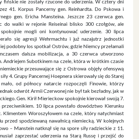
 fińskie nie zostały rzucone do uderzenia. W cztery dni
przez 41. Korpus Pancerny gen. Reinhardta. Do Pskowa i
rnego gen. Ericha Mansteina. Jeszcze 23 czerwca gen.
c do walki w rejonie Reiseinai blisko 300 czołgów, ale
spokojnie mogli oni kontynuować uderzenie. 30 lipca
rało się agresji Wehrmachtu i już nazajutrz jednostki
niej podobny los spotkał Ostrów, gdzie Niemcy przełamali
ymczasem dalsza mobilizacja, a 30 czerwca utworzono
. Andriejem Subotkinem na czele, która w krótkim czasie
ły niemieckie przesuwające się z Ostrowa objęły ofensywą
siły 4. Grupy Pancernej Hoepnera skierowały się do Starej
mało, od północy natarcie rozpoczęli Finowie, którzy
ednak odwrót Armii Czerwonej nie był tak bezładny, jak w
ckiego. Gen. Kirił Mierieckow spokojnie kierował swoją 7.
ym przeciwnikiem. 10 lipca powstało dowództwo Kierunku
. Klimentem Woroszyłowem na czele, który natychmiast
u przed spodziewaną nawałnicą niemiecką. W kolejnych
wo – Manstein natknął się na spore siły radzieckie z 11.
musiał zaprzestać uderzenia na Starą Russę i przejść do