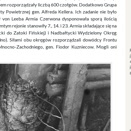
ółem rozporządzały liczbą 600 czołgów. Dodatkowo Grupa
ty Powietrznej gen. Alfreda Kellera. Ich zadanie nie było
sił von Leeba Armia Czerwona dysponowała sporą ilością
mtym rejonie stanowiły 7., 14. i 23. Armia składające się na
i do Zatoki Fińskiej) i Nadbałtycki Wydzielony Okręg
lno). Siłami obu okręgów rozporządzali dowódcy Frontu
łnocno-Zachodniego, gen. Fiodor Kuzniecow. Mogli oni