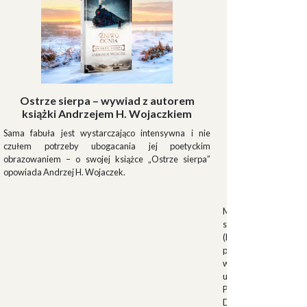
Ostrze sierpa – wywiad z autorem
książki Andrzejem H. Wojaczkiem
Sama fabuła jest wystarczająco intensywna i nie
czułem potrzeby ubogacania jej poetyckim
obrazowaniem – o swojej książce „Ostrze sierpa”
opowiada Andrzej H. Wojaczek.
Muszki
Muszkieterowie Du
stanowili elitarną je
(Milizia Volontaria p
pełniącą rolę gwardi
w latach 1923-1940.
uroczystościach fa
Palazzo Venezia w 
Duce. Muszkieterowi