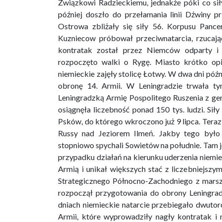
Związkowi Radzieckiemu, jednakże póki co siły
później doszło do przełamania linii Dźwiny 
Ostrowa zbliżały się siły 56. Korpusu Pance
Kuzniecow próbował przeciwnatarcia, rzucają
kontratak został przez Niemców odparty i 
rozpoczęto walki o Rygę. Miasto krótko opie
niemieckie zajęły stolicę Łotwy. W dwa dni póź
obronę 14. Armii. W Leningradzie trwała t
Leningradzką Armię Pospolitego Ruszenia z gen
osiągnęła liczebność ponad 150 tys. ludzi. Si
Psków, do którego wkroczono już 9 lipca. Teraz 
Russy nad Jeziorem Ilmeń. Jakby tego było 
stopniowo spychali Sowietów na południe. Tam j
przypadku działań na kierunku uderzenia niemie
Armią i unikał większych stać z liczebniejsz
Strategicznego Północno-Zachodniego z marsz
rozpoczął przygotowania do obrony Leningrad
dniach niemieckie natarcie przebiegało dwutoro
Armii, które wyprowadziły nagły kontratak i 