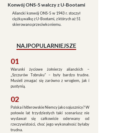
Konwój ONS-5 walczy z U-Bootami
Aliancki konwój ONS-5 w 1943 r. stoczył
ciężką walkę z U-Bootami, z których aż 51
skierowano przeciwko niemu.
NAJPOPULARNIEJSZE
01
Warunki życiowe żołnierzy alianckich –
„Szczurów Tobruku” – były bardzo trudne.
Musieli zmagać się zarówno z wrogiem, jak i
pustynią.
02
Polska i hitlerowskie Niemcy jako sojusznicy? W
połowie lat trzydziestych taki scenariusz nie
wydawał się całkowicie oderwany od
rzeczywistości, choć jego wykonalność byłaby
trudna.