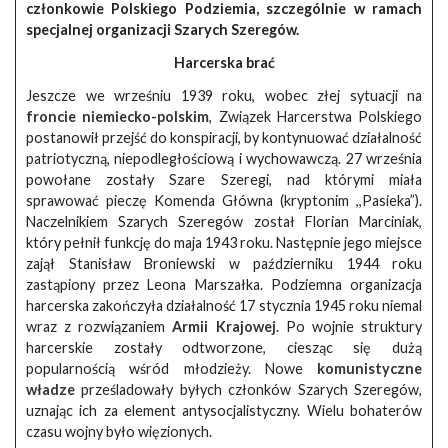
członkowie Polskiego Podziemia, szczególnie w ramach
specjalnej organizacji Szarych Szeregów.
Harcerska brać
Jeszcze we wrześniu 1939 roku, wobec złej sytuacji na
froncie niemiecko-polskim
, Związek Harcerstwa Polskiego
postanowił przejść do konspiracji, by kontynuować działalność
patriotyczną, niepodległościową i wychowawczą. 27 września
powołane zostały Szare Szeregi, nad którymi miała
sprawować pieczę Komenda Główna (kryptonim ,,Pasieka”).
Naczelnikiem Szarych Szeregów został Florian Marciniak,
który pełnił funkcję do maja 1943 roku. Następnie jego miejsce
zajął Stanisław Broniewski w październiku 1944 roku
zastąpiony przez Leona Marszałka. Podziemna organizacja
harcerska zakończyła działalność 17 stycznia 1945 roku niemal
wraz z rozwiązaniem
Armii Krajowej
. Po wojnie struktury
harcerskie zostały odtworzone, ciesząc się dużą
popularnością wśród młodzieży. Nowe
komunistyczne
władze
prześladowały byłych członków Szarych Szeregów,
uznając ich za element antysocjalistyczny. Wielu bohaterów
czasu wojny było więzionych.