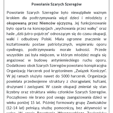
Powołanie Szarych Szeregów
Powołanie Szarych Szeregów było niewątpliwie ważnym
krokiem dla podtrzymywania więzi dzieci i młodzieży z
okupowaną przez Niemców ojczyzną
. Jej funkcjonowanie
było oparta na koncepcjach ,,wychowania przez walkę” oraz
haśle ,,dziś-jutro-pojutrze” odnoszącym się do czasu okupacji,
walki i odbudowy Polski. Miała ogromne znaczenie w
kształtowaniu postaw patriotycznych, wspieraniu oporu
cywilnego, podtrzymywaniu morale ludności. Przede
wszystkim zaś była miejscem, w którym młodzież mogła się
angażować w budowę antyniemieckiego ruchu oporu.
Dodatkowo obok Szarych Szeregów powołano konspiracyjna
Organizację Harcerek pod kryptonimem ,,Związek Koniczyn”.
W jej ramach służyło nawet do 5000 harcerek. Organizacja
powielała przedwojenne struktury z chorągwiami, hufcami,
drużynami i zastępami. W czasie okupacji zmieniał się stan
liczebny oraz struktura wieku członków Szarych Szeregów.
Początkowo nie brano pod uwagę zaangażowania dzieci w
wieku poniżej 15 lat. Później formowały grupę Zawiszaków
(12-14 lat) pełniącą służbę pomocniczą, bez aktywności w