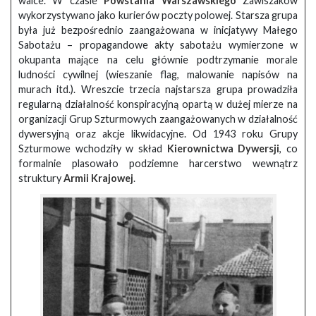
walce. W czasie
Powstania Warszawskiego
Zawiszaków
wykorzystywano jako kurierów poczty polowej. Starsza grupa
była już bezpośrednio zaangażowana w inicjatywy Małego
Sabotażu – propagandowe akty sabotażu wymierzone w
okupanta mające na celu głównie podtrzymanie morale
ludności cywilnej (wieszanie flag, malowanie napisów na
murach itd.). Wreszcie trzecia najstarsza grupa prowadziła
regularną działalność konspiracyjną opartą w dużej mierze na
organizacji Grup Szturmowych zaangażowanych w działalność
dywersyjną oraz akcje likwidacyjne. Od 1943 roku Grupy
Szturmowe wchodziły w skład
Kierownictwa Dywersji
, co
formalnie plasowało podziemne harcerstwo wewnątrz
struktury
Armii Krajowej
.