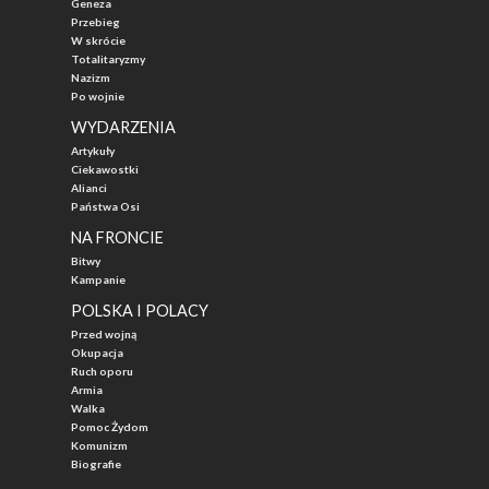
Geneza
Przebieg
W skrócie
Totalitaryzmy
Nazizm
Po wojnie
WYDARZENIA
Artykuły
Ciekawostki
Alianci
Państwa Osi
NA FRONCIE
Bitwy
Kampanie
POLSKA I POLACY
Przed wojną
Okupacja
Ruch oporu
Armia
Walka
Pomoc Żydom
Komunizm
Biografie