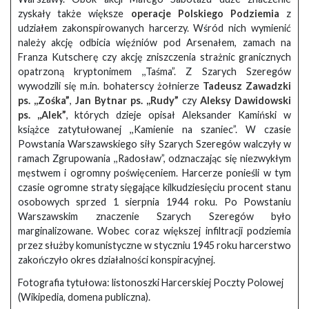
zyskały także większe
operacje Polskiego Podziemia
z
udziałem zakonspirowanych harcerzy. Wśród nich wymienić
należy akcję odbicia więźniów pod Arsenałem, zamach na
Franza Kutscherę czy akcję zniszczenia strażnic granicznych
opatrzoną kryptonimem ,,Taśma”. Z Szarych Szeregów
wywodzili się m.in. bohaterscy żołnierze
Tadeusz Zawadzki
ps. ,,Zośka”
,
Jan Bytnar ps. ,,Rudy”
czy
Aleksy Dawidowski
ps. ,,Alek”
, których dzieje opisał Aleksander Kamiński w
książce zatytułowanej ,,Kamienie na szaniec”. W czasie
Powstania Warszawskiego siły Szarych Szeregów walczyły w
ramach Zgrupowania ,,Radosław”, odznaczając się niezwykłym
męstwem i ogromny poświęceniem. Harcerze ponieśli w tym
czasie ogromne straty sięgające kilkudziesięciu procent stanu
osobowych sprzed 1 sierpnia 1944 roku. Po Powstaniu
Warszawskim znaczenie Szarych Szeregów było
marginalizowane. Wobec coraz większej infiltracji podziemia
przez służby komunistyczne w styczniu 1945 roku harcerstwo
zakończyło okres działalności konspiracyjnej.
Fotografia tytułowa: listonoszki Harcerskiej Poczty Polowej
(Wikipedia, domena publiczna).