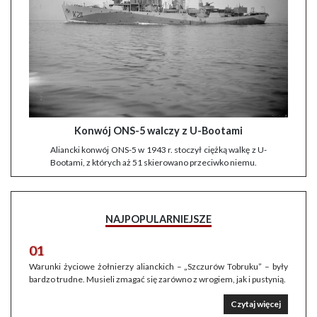
Konwój ONS-5 walczy z U-Bootami
Aliancki konwój ONS-5 w 1943 r. stoczył ciężką walkę z U-
Bootami, z których aż 51 skierowano przeciwko niemu.
NAJPOPULARNIEJSZE
01
Warunki życiowe żołnierzy alianckich – „Szczurów Tobruku” – były
bardzo trudne. Musieli zmagać się zarówno z wrogiem, jak i pustynią.
Czytaj więcej