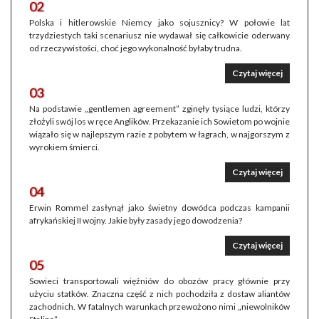
02
Polska i hitlerowskie Niemcy jako sojusznicy? W połowie lat
trzydziestych taki scenariusz nie wydawał się całkowicie oderwany
od rzeczywistości, choć jego wykonalność byłaby trudna.
Czytaj więcej
03
Na podstawie „gentlemen agreement” zginęły tysiące ludzi, którzy
złożyli swój los w ręce Anglików. Przekazanie ich Sowietom po wojnie
wiązało się w najlepszym razie z pobytem w łagrach, w najgorszym z
wyrokiem śmierci.
Czytaj więcej
04
Erwin Rommel zasłynął jako świetny dowódca podczas kampanii
afrykańskiej II wojny. Jakie były zasady jego dowodzenia?
Czytaj więcej
05
Sowieci transportowali więźniów do obozów pracy głównie przy
użyciu statków. Znaczna część z nich pochodziła z dostaw aliantów
zachodnich. W fatalnych warunkach przewożono nimi „niewolników