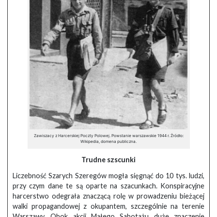
Zawiszacy z Harcerskiej Poczty Polowej. Powstanie warszawskie 1944 r. Źródło:
Wikipedia, domena publiczna.
Trudne szscunki
Liczebność Szarych Szeregów mogła sięgnąć do 10 tys. ludzi,
przy czym dane te są oparte na szacunkach. Konspiracyjne
harcerstwo odegrała znaczącą rolę w prowadzeniu bieżącej
walki propagandowej z okupantem, szczególnie na terenie
Warszawy. Obok akcji Małego Sabotażu duże znaczenie