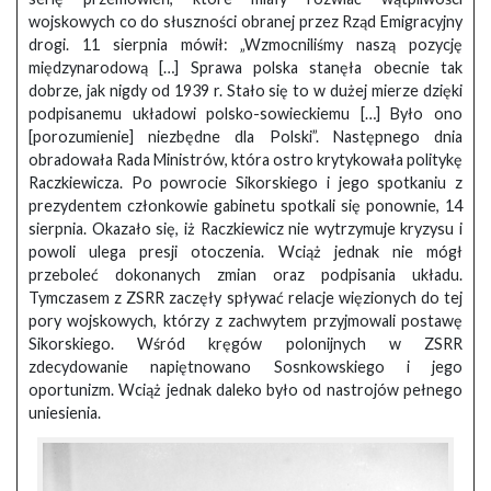
wojskowych co do słuszności obranej przez Rząd Emigracyjny
drogi. 11 sierpnia mówił: „Wzmocniliśmy naszą pozycję
międzynarodową […] Sprawa polska stanęła obecnie tak
dobrze, jak nigdy od 1939 r. Stało się to w dużej mierze dzięki
podpisanemu układowi polsko-sowieckiemu […] Było ono
[porozumienie] niezbędne dla Polski”. Następnego dnia
obradowała Rada Ministrów, która ostro krytykowała politykę
Raczkiewicza. Po powrocie Sikorskiego i jego spotkaniu z
prezydentem członkowie gabinetu spotkali się ponownie, 14
sierpnia. Okazało się, iż Raczkiewicz nie wytrzymuje kryzysu i
powoli ulega presji otoczenia. Wciąż jednak nie mógł
przeboleć dokonanych zmian oraz podpisania układu.
Tymczasem z ZSRR zaczęły spływać relacje więzionych do tej
pory wojskowych, którzy z zachwytem przyjmowali postawę
Sikorskiego. Wśród kręgów polonijnych w ZSRR
zdecydowanie napiętnowano Sosnkowskiego i jego
oportunizm. Wciąż jednak daleko było od nastrojów pełnego
uniesienia.