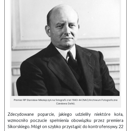
Premier RP Stanisław Mikołajczyk na fotografii z lat 1943-44 (NAC/Archiwum Fotograficzne
Czesława Datki).
Zdecydowane poparcie, jakiego udzieliły niektóre koła,
wzmocniło poczucie spełnienia obowiązku przez premiera
Sikorskiego. Mógł on szybko przystąpić do kontrofensywy. 22