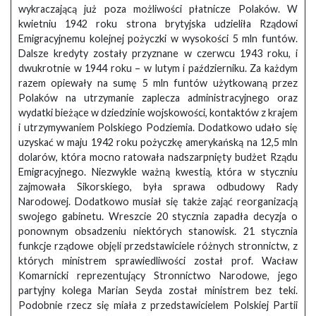
wykraczającą już poza możliwości płatnicze Polaków. W
kwietniu 1942 roku strona brytyjska udzieliła Rządowi
Emigracyjnemu kolejnej pożyczki w wysokości 5 mln funtów.
Dalsze kredyty zostały przyznane w czerwcu 1943 roku, i
dwukrotnie w 1944 roku – w lutym i październiku. Za każdym
razem opiewały na sumę 5 mln funtów użytkowaną przez
Polaków na utrzymanie zaplecza administracyjnego oraz
wydatki bieżące w dziedzinie wojskowości, kontaktów z krajem
i utrzymywaniem Polskiego Podziemia. Dodatkowo udało się
uzyskać w maju 1942 roku pożyczkę amerykańską na 12,5 mln
dolarów, która mocno ratowała nadszarpnięty budżet Rządu
Emigracyjnego. Niezwykle ważną kwestią, która w styczniu
zajmowała Sikorskiego, była sprawa odbudowy Rady
Narodowej. Dodatkowo musiał się także zająć reorganizacją
swojego gabinetu. Wreszcie 20 stycznia zapadła decyzja o
ponownym obsadzeniu niektórych stanowisk. 21 stycznia
funkcje rządowe objęli przedstawiciele różnych stronnictw, z
których ministrem sprawiedliwości został prof. Wacław
Komarnicki reprezentujący Stronnictwo Narodowe, jego
partyjny kolega Marian Seyda został ministrem bez teki.
Podobnie rzecz się miała z przedstawicielem Polskiej Partii