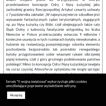
przedstawiono koncepcje Odry i Nysy Łużyckiej jako
zachodniej granicy Rzeczpospolitej. Artykuł czwarty uchwały
z 7 października zakładał: „W najwyższej mierze szkodliwe jest
wysuwanie fantastycznych żądań terytorialnych, sięgających
np. po Nysę Łużycką czy Bóbr, czyli obejmujących także cały
Śląsk Dolny z ludnością fanatycznie antypolską, bo liczba
Niemców w Polsce przekraczałaby wówczas 9 milionów i
konieczne usunięcia w tych rozmiarach byłyby niewykonalne, a
łudzenie się reslawizacją poważniejszego odsetka elementu
pochodzenia bezpośrednio lub pośrednio renegackiego
byłoby przygotowaniem sobie własnymi rękami olbrzymiej
piątej kolumny, czyli z góry groźnego podminowania państwa
polskiego”. Mimo to koncepcja Odry i Nysy Łużyckiej przewijała
się coraz częściej. Atmosferze optymizmu nie mogły sprzyjać
sukcesy radzieckie na
froncie wschodnim
, gdzie szala
zwycięstwa
pod Stalingradem
zaczęła przechylać się na
Serwis "II wojna światowa" wykorzystuje pliki cookies
korzyść Armii Czerwonej. Wszelkie układy z wyłączeniem
umożliwiające poprawne wyświetlanie witryny.
Sowietów były bowiem niemożliwe do zrealizowania. Ważne
miejsce w polityce Rządu Emigracyjnego zajmowały zatem
Akceptuj
Stany Zjednoczone, będąc przeciwwagą dla ZSRR. Z taką też
myślą udał się do USA Sikorski w dniach 1 grudnia 1942 – 10