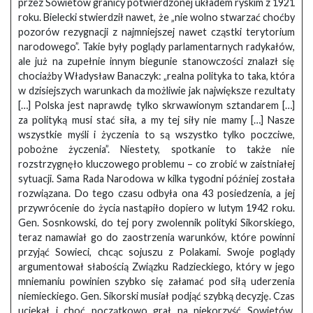
przez Sowietów granicy potwierdzonej układem ryskim z 1921
roku. Bielecki stwierdził nawet, że „nie wolno stwarzać choćby
pozorów rezygnacji z najmniejszej nawet cząstki terytorium
narodowego”. Takie były poglądy parlamentarnych radykałów,
ale już na zupełnie innym biegunie stanowczości znalazł się
chociażby Władysław Banaczyk: „realna polityka to taka, która
w dzisiejszych warunkach da możliwie jak największe rezultaty
[…] Polska jest naprawdę tylko skrwawionym sztandarem […]
za polityką musi stać siła, a my tej siły nie mamy […] Nasze
wszystkie myśli i życzenia to są wszystko tylko poczciwe,
pobożne życzenia”. Niestety, spotkanie to także nie
rozstrzygnęło kluczowego problemu – co zrobić w zaistniałej
sytuacji. Sama Rada Narodowa w kilka tygodni później została
rozwiązana. Do tego czasu odbyła ona 43 posiedzenia, a jej
przywrócenie do życia nastąpiło dopiero w lutym 1942 roku.
Gen. Sosnkowski, do tej pory zwolennik polityki Sikorskiego,
teraz namawiał go do zaostrzenia warunków, które powinni
przyjąć Sowieci, chcąc sojuszu z Polakami. Swoje poglądy
argumentował słabością Związku Radzieckiego, który w jego
mniemaniu powinien szybko się załamać pod siłą uderzenia
niemieckiego. Gen. Sikorski musiał podjąć szybką decyzję. Czas
uciekał i choć początkowo grał na niekorzyść Sowietów,