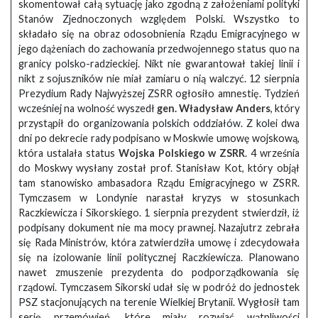
skomentował całą sytuację jako zgodną z założeniami polityki
Stanów Zjednoczonych względem Polski. Wszystko to
składało się na obraz odosobnienia Rządu Emigracyjnego w
jego dążeniach do zachowania przedwojennego status quo na
granicy polsko-radzieckiej. Nikt nie gwarantował takiej linii i
nikt z sojuszników nie miał zamiaru o nią walczyć. 12 sierpnia
Prezydium Rady Najwyższej ZSRR ogłosiło amnestię. Tydzień
wcześniej na wolność wyszedł
gen. Władysław Anders
, który
przystąpił do organizowania polskich oddziałów. Z kolei dwa
dni po dekrecie rady podpisano w Moskwie umowę wojskową,
która ustalała status
Wojska Polskiego w ZSRR
. 4 września
do Moskwy wysłany został prof. Stanisław Kot, który objął
tam stanowisko ambasadora Rządu Emigracyjnego w ZSRR.
Tymczasem w Londynie narastał kryzys w stosunkach
Raczkiewicza i Sikorskiego. 1 sierpnia prezydent stwierdził, iż
podpisany dokument nie ma mocy prawnej. Nazajutrz zebrała
się Rada Ministrów, która zatwierdziła umowę i zdecydowała
się na izolowanie linii politycznej Raczkiewicza. Planowano
nawet zmuszenie prezydenta do podporządkowania się
rządowi. Tymczasem Sikorski udał się w podróż do jednostek
PSZ stacjonujących na terenie Wielkiej Brytanii. Wygłosił tam
serię przemówień, które miały rozwiać wątpliwości