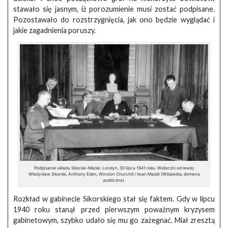
stawało się jasnym, iż porozumienie musi zostać podpisane.
Pozostawało do rozstrzygnięcia, jak ono będzie wyglądać i
jakie zagadnienia poruszy.
Podpisanie układu Sikorski-Majski. Londyn, 30 lipca 1941 roku. Widoczni od lewej:
Władysław Sikorski, Anthony Eden, Winston Churchill i Iwan Majski (Wikipedia, domena
publiczna).
Rozkład w gabinecie Sikorskiego stał się faktem. Gdy w lipcu
1940 roku stanął przed pierwszym poważnym kryzysem
gabinetowym, szybko udało się mu go zażegnać. Miał zresztą