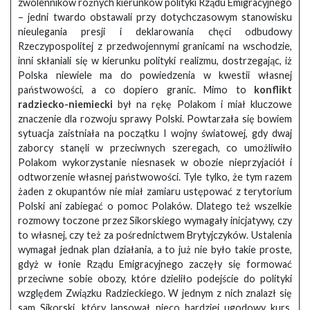
zwolenników różnych kierunków polityki Rządu Emigracyjnego
– jedni twardo obstawali przy dotychczasowym stanowisku
nieulegania presji i deklarowania chęci odbudowy
Rzeczypospolitej z przedwojennymi granicami na wschodzie,
inni skłaniali się w kierunku polityki realizmu, dostrzegając, iż
Polska niewiele ma do powiedzenia w kwestii własnej
państwowości, a co dopiero granic. Mimo to
konflikt
radziecko-niemiecki
był na rękę Polakom i miał kluczowe
znaczenie dla rozwoju sprawy Polski. Powtarzała się bowiem
sytuacja zaistniała na początku I wojny światowej, gdy dwaj
zaborcy stanęli w przeciwnych szeregach, co umożliwiło
Polakom wykorzystanie niesnasek w obozie nieprzyjaciół i
odtworzenie własnej państwowości. Tyle tylko, że tym razem
żaden z okupantów nie miał zamiaru ustępować z terytorium
Polski ani zabiegać o pomoc Polaków. Dlatego też wszelkie
rozmowy toczone przez Sikorskiego wymagały inicjatywy, czy
to własnej, czy też za pośrednictwem Brytyjczyków. Ustalenia
wymagał jednak plan działania, a to już nie było takie proste,
gdyż w łonie Rządu Emigracyjnego zaczęły się formować
przeciwne sobie obozy, które dzieliło podejście do polityki
względem Związku Radzieckiego. W jednym z nich znalazł się
sam Sikorski, który lansował nieco bardziej ugodowy kurs,