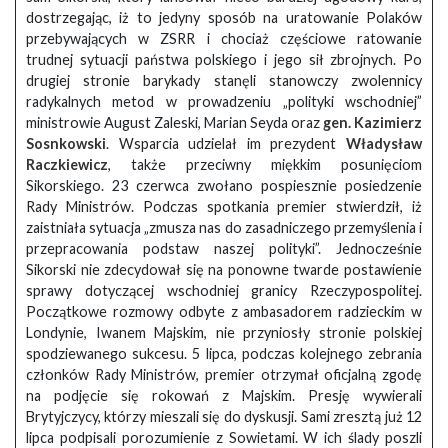
dostrzegając, iż to jedyny sposób na uratowanie Polaków
przebywających w ZSRR i chociaż częściowe ratowanie
trudnej sytuacji państwa polskiego i jego sił zbrojnych. Po
drugiej stronie barykady stanęli stanowczy zwolennicy
radykalnych metod w prowadzeniu „polityki wschodniej”
ministrowie August Zaleski, Marian Seyda oraz
gen. Kazimierz
Sosnkowski
. Wsparcia udzielał im prezydent
Władysław
Raczkiewicz
, także przeciwny miękkim posunięciom
Sikorskiego. 23 czerwca zwołano pospiesznie posiedzenie
Rady Ministrów. Podczas spotkania premier stwierdził, iż
zaistniała sytuacja „zmusza nas do zasadniczego przemyślenia i
przepracowania podstaw naszej polityki”. Jednocześnie
Sikorski nie zdecydował się na ponowne twarde postawienie
sprawy dotyczącej wschodniej granicy Rzeczypospolitej.
Początkowe rozmowy odbyte z ambasadorem radzieckim w
Londynie, Iwanem Majskim, nie przyniosły stronie polskiej
spodziewanego sukcesu. 5 lipca, podczas kolejnego zebrania
członków Rady Ministrów, premier otrzymał oficjalną zgodę
na podjęcie się rokowań z Majskim. Presję wywierali
Brytyjczycy, którzy mieszali się do dyskusji. Sami zresztą już 12
lipca podpisali porozumienie z Sowietami. W ich ślady poszli