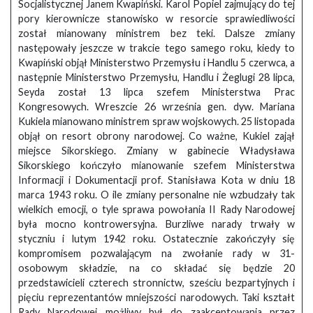
Socjalistycznej Janem Kwapiński. Karol Popiel zajmujący do tej
pory kierownicze stanowisko w resorcie sprawiedliwości
został mianowany ministrem bez teki. Dalsze zmiany
następowały jeszcze w trakcie tego samego roku, kiedy to
Kwapiński objął Ministerstwo Przemysłu i Handlu 5 czerwca, a
następnie Ministerstwo Przemysłu, Handlu i Żeglugi 28 lipca,
Seyda został 13 lipca szefem Ministerstwa Prac
Kongresowych. Wreszcie 26 września gen. dyw. Mariana
Kukiela mianowano ministrem spraw wojskowych. 25 listopada
objął on resort obrony narodowej. Co ważne, Kukiel zajął
miejsce Sikorskiego. Zmiany w gabinecie Władysława
Sikorskiego kończyło mianowanie szefem Ministerstwa
Informacji i Dokumentacji prof. Stanisława Kota w dniu 18
marca 1943 roku. O ile zmiany personalne nie wzbudzały tak
wielkich emocji, o tyle sprawa powołania II Rady Narodowej
była mocno kontrowersyjna. Burzliwe narady trwały w
styczniu i lutym 1942 roku. Ostatecznie zakończyły się
kompromisem pozwalającym na zwołanie rady w 31-
osobowym składzie, na co składać się będzie 20
przedstawicieli czterech stronnictw, sześciu bezpartyjnych i
pięciu reprezentantów mniejszości narodowych. Taki kształt
Rady Narodowej możliwy był do zaakceptowania przez