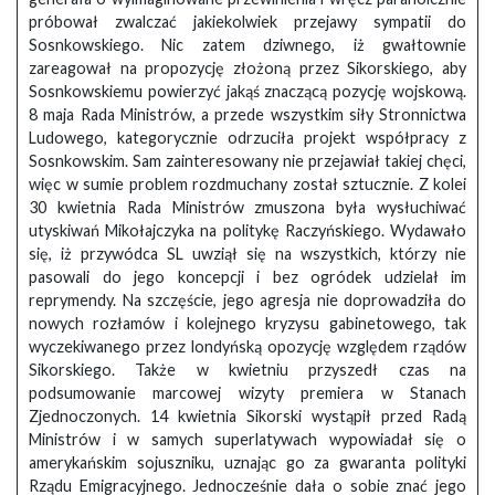
próbował zwalczać jakiekolwiek przejawy sympatii do
Sosnkowskiego. Nic zatem dziwnego, iż gwałtownie
zareagował na propozycję złożoną przez Sikorskiego, aby
Sosnkowskiemu powierzyć jakąś znaczącą pozycję wojskową.
8 maja Rada Ministrów, a przede wszystkim siły Stronnictwa
Ludowego, kategorycznie odrzuciła projekt współpracy z
Sosnkowskim. Sam zainteresowany nie przejawiał takiej chęci,
więc w sumie problem rozdmuchany został sztucznie. Z kolei
30 kwietnia Rada Ministrów zmuszona była wysłuchiwać
utyskiwań Mikołajczyka na politykę Raczyńskiego. Wydawało
się, iż przywódca SL uwziął się na wszystkich, którzy nie
pasowali do jego koncepcji i bez ogródek udzielał im
reprymendy. Na szczęście, jego agresja nie doprowadziła do
nowych rozłamów i kolejnego kryzysu gabinetowego, tak
wyczekiwanego przez londyńską opozycję względem rządów
Sikorskiego. Także w kwietniu przyszedł czas na
podsumowanie marcowej wizyty premiera w Stanach
Zjednoczonych. 14 kwietnia Sikorski wystąpił przed Radą
Ministrów i w samych superlatywach wypowiadał się o
amerykańskim sojuszniku, uznając go za gwaranta polityki
Rządu Emigracyjnego. Jednocześnie dała o sobie znać jego