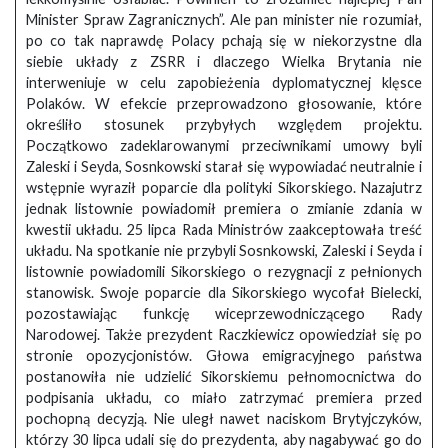
Minister Spraw Zagranicznych”. Ale pan minister nie rozumiał,
po co tak naprawdę Polacy pchają się w niekorzystne dla
siebie układy z ZSRR i dlaczego Wielka Brytania nie
interweniuje w celu zapobieżenia dyplomatycznej klęsce
Polaków. W efekcie przeprowadzono głosowanie, które
określiło stosunek przybyłych względem projektu.
Początkowo zadeklarowanymi przeciwnikami umowy byli
Zaleski i Seyda, Sosnkowski starał się wypowiadać neutralnie i
wstępnie wyraził poparcie dla polityki Sikorskiego. Nazajutrz
jednak listownie powiadomił premiera o zmianie zdania w
kwestii układu. 25 lipca Rada Ministrów zaakceptowała treść
układu. Na spotkanie nie przybyli Sosnkowski, Zaleski i Seyda i
listownie powiadomili Sikorskiego o rezygnacji z pełnionych
stanowisk. Swoje poparcie dla Sikorskiego wycofał Bielecki,
pozostawiając funkcję wiceprzewodniczącego Rady
Narodowej. Także prezydent Raczkiewicz opowiedział się po
stronie opozycjonistów. Głowa emigracyjnego państwa
postanowiła nie udzielić Sikorskiemu pełnomocnictwa do
podpisania układu, co miało zatrzymać premiera przed
pochopną decyzją. Nie uległ nawet naciskom Brytyjczyków,
którzy 30 lipca udali się do prezydenta, aby nagabywać go do