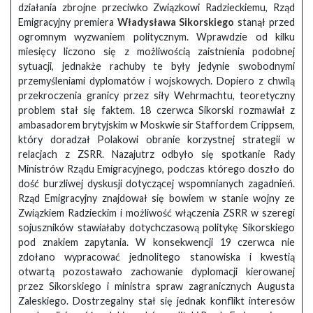
działania zbrojne przeciwko Związkowi Radzieckiemu, Rząd
Emigracyjny premiera
Władysława Sikorskiego
stanął przed
ogromnym wyzwaniem politycznym. Wprawdzie od kilku
miesięcy liczono się z możliwością zaistnienia podobnej
sytuacji, jednakże rachuby te były jedynie swobodnymi
przemyśleniami dyplomatów i wojskowych. Dopiero z chwilą
przekroczenia granicy przez siły Wehrmachtu, teoretyczny
problem stał się faktem. 18 czerwca Sikorski rozmawiał z
ambasadorem brytyjskim w Moskwie sir Staffordem Crippsem,
który doradzał Polakowi obranie korzystnej strategii w
relacjach z ZSRR. Nazajutrz odbyło się spotkanie Rady
Ministrów Rządu Emigracyjnego, podczas którego doszło do
dość burzliwej dyskusji dotyczącej wspomnianych zagadnień.
Rząd Emigracyjny znajdował się bowiem w stanie wojny ze
Związkiem Radzieckim i możliwość włączenia ZSRR w szeregi
sojuszników stawiałaby dotychczasową politykę Sikorskiego
pod znakiem zapytania. W konsekwencji 19 czerwca nie
zdołano wypracować jednolitego stanowiska i kwestią
otwartą pozostawało zachowanie dyplomacji kierowanej
przez Sikorskiego i ministra spraw zagranicznych Augusta
Zaleskiego. Dostrzegalny stał się jednak konflikt interesów