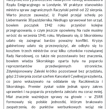
Rządu Emigracyjnego w Londynie. W praktyce stanowisko
ministra spraw zagranicznych Raczyński pełnił od 22 sierpnia.
Warto jeszcze zauważyć, iż Popiel przejął schedę po
Liebermannie 30 października. Niedługo sprawował ten urząd,
bowiem początek 1942 roku przyniósł kolejne
przegrupowania, o czym jeszcze opowiemy. Na razie musimy
wrócić do września 1941 roku. Wydawało się, iż Sikorskiemu
udało się zażegnać bardzo poważny konflikt. Kryzys
gabinetowy udało się przezwyciężyć, ale odbyło się to
kosztem trzech ministrów oraz kilku członków rozwiązanej
Rady Narodowej, co także nie pozostawało bez znaczenia,
bowiem władza Sikorskiego oparta była na poparciu
reprezentantów przedwojennych stronnictw.
Zdymisjonowany Zaleski krótko pozostawał bez przydziału,
gdyż 23 sierpnia został szefem Kancelarii Cywilnej prezydenta,
co jasno wskazywało na oddalanie się Raczkiewicza i
Sikorskiego. Premier zyskał sobie jednak spory zakres
uprawnień i na poparciu prezydenta zależało mu coraz mniej.
Miał znacznie ważniejsze sprawy na głowie – w ZSRR
formowały się polskie jednostki, którym brakowało
zaopatrzenia, do punktów werbunkowych wciąż nie