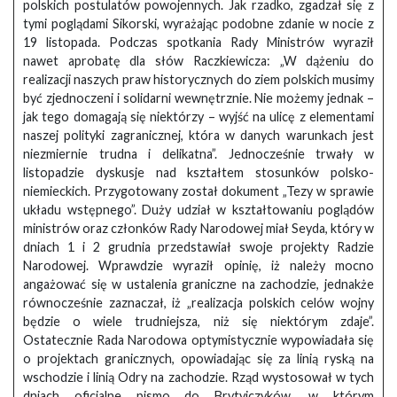
polskich postulatów powojennych. Jak rzadko, zgadzał się z
tymi poglądami Sikorski, wyrażając podobne zdanie w nocie z
19 listopada. Podczas spotkania Rady Ministrów wyraził
nawet aprobatę dla słów Raczkiewicza: „W dążeniu do
realizacji naszych praw historycznych do ziem polskich musimy
być zjednoczeni i solidarni wewnętrznie. Nie możemy jednak –
jak tego domagają się niektórzy – wyjść na ulicę z elementami
naszej polityki zagranicznej, która w danych warunkach jest
niezmiernie trudna i delikatna”. Jednocześnie trwały w
listopadzie dyskusje nad kształtem stosunków polsko-
niemieckich. Przygotowany został dokument „Tezy w sprawie
układu wstępnego”. Duży udział w kształtowaniu poglądów
ministrów oraz członków Rady Narodowej miał Seyda, który w
dniach 1 i 2 grudnia przedstawiał swoje projekty Radzie
Narodowej. Wprawdzie wyraził opinię, iż należy mocno
angażować się w ustalenia graniczne na zachodzie, jednakże
równocześnie zaznaczał, iż „realizacja polskich celów wojny
będzie o wiele trudniejsza, niż się niektórym zdaje”.
Ostatecznie Rada Narodowa optymistycznie wypowiadała się
o projektach granicznych, opowiadając się za linią ryską na
wschodzie i linią Odry na zachodzie. Rząd wystosował w tych
dniach oficjalne pismo do Brytyjczyków, w którym