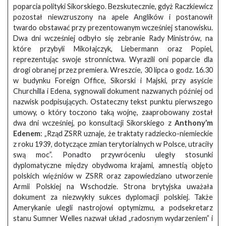
poparcia polityki Sikorskiego. Bezskutecznie, gdyż Raczkiewicz
pozostał niewzruszony na apele Anglików i postanowił
twardo obstawać przy prezentowanym wcześniej stanowisku.
Dwa dni wcześniej odbyło się zebranie Rady Ministrów, na
które przybyli Mikołajczyk, Liebermann oraz Popiel,
reprezentując swoje stronnictwa. Wyrazili oni poparcie dla
drogi obranej przez premiera. Wreszcie, 30 lipca o godz. 16.30
w budynku Foreign Office, Sikorski i Majski, przy asyście
Churchilla i Edena, sygnowali dokument nazwanych później od
nazwisk podpisujących. Ostateczny tekst punktu pierwszego
umowy, o który toczono taką wojnę, zaaprobowany został
dwa dni wcześniej, po konsultacji Sikorskiego z
Anthony’m
Edenem
: „Rząd ZSRR uznaje, że traktaty radziecko-niemieckie
z roku 1939, dotyczące zmian terytorialnych w Polsce, utraciły
swą moc”. Ponadto przywróceniu uległy stosunki
dyplomatyczne między obydwoma krajami, amnestią objęto
polskich więźniów w ZSRR oraz zapowiedziano utworzenie
Armii Polskiej na Wschodzie. Strona brytyjska uważała
dokument za niezwykły sukces dyplomacji polskiej. Także
Amerykanie ulegli nastrojowi optymizmu, a podsekretarz
stanu Sumner Welles nazwał układ „radosnym wydarzeniem” i