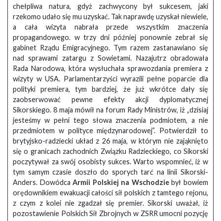
chełpliwa natura, gdyż zachwycony był sukcesem, jaki
rzekomo udało się mu uzyskać. Tak naprawdę uzyskał niewiele,
a cała wizyta nabrała przede wszystkim znaczenia
propagandowego. w trzy dni później ponownie zebrał się
gabinet Rządu Emigracyjnego. Tym razem zastanawiano się
nad sprawami zatargu z Sowietami. Nazajutrz obradowała
Rada Narodowa, która wysłuchała sprawozdania premiera z
wizyty w USA. Parlamentarzyści wyrazili pełne poparcie dla
polityki premiera, tym bardziej, że już wkrótce dały się
zaobserwować pewne efekty akcji dyplomatycznej
Sikorskiego. 8 maja mówił na forum Rady Ministrów, iż „dzisiaj
jesteśmy w pełni tego słowa znaczenia podmiotem, a nie
przedmiotem w polityce międzynarodowej”. Potwierdził to
brytyjsko-radziecki układ z 26 maja, w którym nie zająknięto
się o granicach zachodnich Związku Radzieckiego, co Sikorski
poczytywał za swój osobisty sukces. Warto wspomnieć, iż w
tym samym czasie doszło do sporych tarć na linii Sikorski-
Anders. Dowódca
Armii Polskiej na Wschodzie
był bowiem
orędownikiem ewakuacji całości sił polskich z tamtego rejonu,
z czym z kolei nie zgadzał się premier. Sikorski uważał, iż
pozostawienie Polskich Sił Zbrojnych w ZSRR umocni pozycję