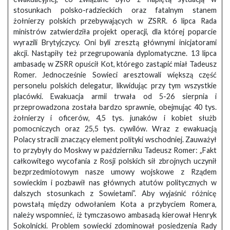
stosunkach polsko-radzieckich oraz fatalnym stanem
żołnierzy polskich przebywających w ZSRR. 6 lipca Rada
ministrów zatwierdziła projekt operacji, dla której poparcie
wyrazili Brytyjczycy. Oni byli zresztą głównymi inicjatorami
akcji. Nastąpiły też przegrupowania dyplomatyczne. 13 lipca
ambasadę w ZSRR opuścił Kot, którego zastąpić miał Tadeusz
Romer. Jednocześnie Sowieci aresztowali większą część
personelu polskich delegatur, likwidując przy tym wszystkie
placówki. Ewakuacja armii trwała od 5-26 sierpnia i
przeprowadzona została bardzo sprawnie, obejmując 40 tys.
żołnierzy i oficerów, 4,5 tys. junaków i kobiet służb
pomocniczych oraz 25,5 tys. cywilów. Wraz z ewakuacją
Polacy stracili znaczący element polityki wschodniej. Zauważył
to przybyły do Moskwy w październiku Tadeusz Romer: „Fakt
całkowitego wycofania z Rosji polskich sił zbrojnych uczynił
bezprzedmiotowym nasze umowy wojskowe z Rządem
sowieckim i pozbawił nas głównych atutów politycznych w
dalszych stosunkach z Sowietami”. Aby wyjaśnić różnicę
powstałą między odwołaniem Kota a przybyciem Romera,
należy wspomnieć, iż tymczasowo ambasadą kierował Henryk
Sokolnicki. Problem sowiecki zdominował posiedzenia Rady