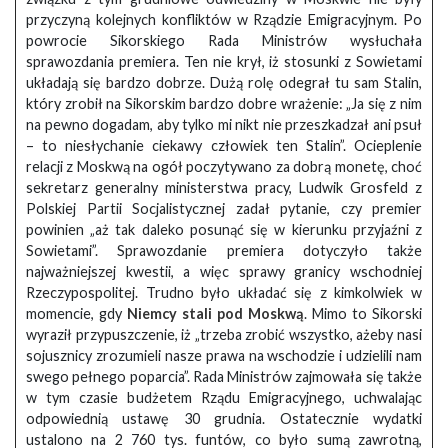
przyczyną kolejnych konfliktów w Rządzie Emigracyjnym. Po
powrocie Sikorskiego Rada Ministrów wysłuchała
sprawozdania premiera. Ten nie krył, iż stosunki z Sowietami
układają się bardzo dobrze. Dużą rolę odegrał tu sam Stalin,
który zrobił na Sikorskim bardzo dobre wrażenie: „Ja się z nim
na pewno dogadam, aby tylko mi nikt nie przeszkadzał ani psuł
– to niesłychanie ciekawy człowiek ten Stalin”. Ocieplenie
relacji z Moskwą na ogół poczytywano za dobrą monetę, choć
sekretarz generalny ministerstwa pracy, Ludwik Grosfeld z
Polskiej Partii Socjalistycznej zadał pytanie, czy premier
powinien „aż tak daleko posunąć się w kierunku przyjaźni z
Sowietami”. Sprawozdanie premiera dotyczyło także
najważniejszej kwestii, a więc sprawy granicy wschodniej
Rzeczypospolitej. Trudno było układać się z kimkolwiek w
momencie, gdy
Niemcy stali pod Moskwą
. Mimo to Sikorski
wyraził przypuszczenie, iż „trzeba zrobić wszystko, ażeby nasi
sojusznicy zrozumieli nasze prawa na wschodzie i udzielili nam
swego pełnego poparcia”. Rada Ministrów zajmowała się także
w tym czasie budżetem Rządu Emigracyjnego, uchwalając
odpowiednią ustawę 30 grudnia. Ostatecznie wydatki
ustalono na 2 760 tys. funtów, co było sumą zawrotną,