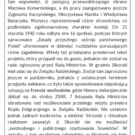
tym wspomnieć, iż zastępcą przewodniczącego obrano
Wacława Komarnickiego, a do pracy zaangażowano jeszcze
Zygmunta Kaczyńskiego, Mieczysława Mastka i Władysława
Banaczyka. Wszyscy reprezentowali różne stronnictwa, co
podkreślało ogólnonarodowy charakter komisji. Do 21
stycznia 1942 roku odbyła ona 16 spotkań, podczas których
opracowano „Zasady przyszłego ustroju państwowego
Polski” uformowane w dziewięć rozdziałów poruszających
różne zagadnienia. Wtedy też przekazano premierowi tekst
projektu, który przypadł mu do gustu, jednakże nie został na
razie ogłoszony przed Radą Ministrów. W grudniu Sikorski
miał udać się do Związku Radzieckiego. Został tam zaproszony
jeszcze w październiku, jednakże z ostatecznym terminem
przyjazdu zwlekano, co było także spowodowane niepokojącą
sytuacją na
froncie wschodnim
, gdzie Niemcy niebezpiecznie
zbliżyli się do stolicy ZSRR. 7 listopada Rada Ministrów
obradowała nad możliwościami przebiegu wizyty premiera
Rządu Emigracyjnego w Związku Radzieckim. Nie ustalono
jednak żadnych konkretów, a minister Stroński z chłodnym
realizmem zauważył, iż Sikorski nie ma możliwości
„swobodnego i publicznego szachowania Sowietów”. W
związku z tym grudniowe odwiedziny w Moskwie nie były