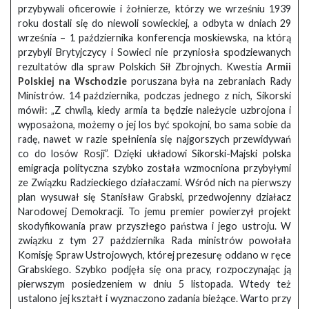
przybywali oficerowie i żołnierze, którzy we wrześniu 1939
roku dostali się do niewoli sowieckiej, a odbyta w dniach 29
września – 1 października konferencja moskiewska, na którą
przybyli Brytyjczycy i Sowieci nie przyniosła spodziewanych
rezultatów dla spraw Polskich Sił Zbrojnych. Kwestia
Armii
Polskiej na Wschodzie
poruszana była na zebraniach Rady
Ministrów. 14 października, podczas jednego z nich, Sikorski
mówił: „Z chwilą, kiedy armia ta będzie należycie uzbrojona i
wyposażona, możemy o jej los być spokojni, bo sama sobie da
radę, nawet w razie spełnienia się najgorszych przewidywań
co do losów Rosji”. Dzięki układowi Sikorski-Majski polska
emigracja polityczna szybko została wzmocniona przybyłymi
ze Związku Radzieckiego działaczami. Wśród nich na pierwszy
plan wysuwał się Stanisław Grabski, przedwojenny działacz
Narodowej Demokracji. To jemu premier powierzył projekt
skodyfikowania praw przyszłego państwa i jego ustroju. W
związku z tym 27 października Rada ministrów powołała
Komisję Spraw Ustrojowych, której prezesurę oddano w ręce
Grabskiego. Szybko podjęła się ona pracy, rozpoczynając ją
pierwszym posiedzeniem w dniu 5 listopada. Wtedy też
ustalono jej kształt i wyznaczono zadania bieżące. Warto przy