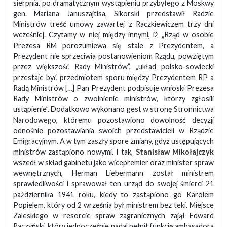
sierpnia, po dramatycznym wystąpieniu przybyłego z Moskwy
gen. Mariana Januszajtisa, Sikorski przedstawił Radzie
Ministrów treść umowy zawartej z Raczkiewiczem trzy dni
wcześniej. Czytamy w niej między innymi, iż „Rząd w osobie
Prezesa RM porozumiewa się stale z Prezydentem, a
Prezydent nie sprzeciwia postanowieniom Rządu, powziętym
przez większość Rady Ministrów”, „układ polsko-sowiecki
przestaje być przedmiotem sporu między Prezydentem RP a
Radą Ministrów […] Pan Prezydent podpisuje wnioski Prezesa
Rady Ministrów o zwolnienie ministrów, którzy zgłosili
ustąpienie”. Dodatkowo wykonano gest w stronę Stronnictwa
Narodowego, któremu pozostawiono dowolność decyzji
odnośnie pozostawiania swoich przedstawicieli w Rządzie
Emigracyjnym. A w tym zaszły spore zmiany, gdyż ustępujących
ministrów zastąpiono nowymi. I tak,
Stanisław Mikołajczyk
wszedł w skład gabinetu jako wicepremier oraz minister spraw
wewnętrznych, Herman Liebermann został ministrem
sprawiedliwości i sprawował ten urząd do swojej śmierci 21
października 1941 roku, kiedy to zastąpiono go Karolem
Popielem, który od 2 września był ministrem bez teki. Miejsce
Zaleskiego w resorcie spraw zagranicznych zajął Edward
Raczyński, który jednocześnie nadal pełnił funkcję ambasadora