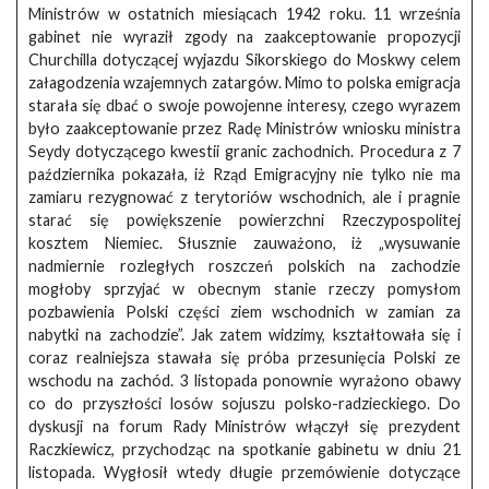
Ministrów w ostatnich miesiącach 1942 roku. 11 września
gabinet nie wyraził zgody na zaakceptowanie propozycji
Churchilla dotyczącej wyjazdu Sikorskiego do Moskwy celem
załagodzenia wzajemnych zatargów. Mimo to polska emigracja
starała się dbać o swoje powojenne interesy, czego wyrazem
było zaakceptowanie przez Radę Ministrów wniosku ministra
Seydy dotyczącego kwestii granic zachodnich. Procedura z 7
października pokazała, iż Rząd Emigracyjny nie tylko nie ma
zamiaru rezygnować z terytoriów wschodnich, ale i pragnie
starać się powiększenie powierzchni Rzeczypospolitej
kosztem Niemiec. Słusznie zauważono, iż „wysuwanie
nadmiernie rozległych roszczeń polskich na zachodzie
mogłoby sprzyjać w obecnym stanie rzeczy pomysłom
pozbawienia Polski części ziem wschodnich w zamian za
nabytki na zachodzie”. Jak zatem widzimy, kształtowała się i
coraz realniejsza stawała się próba przesunięcia Polski ze
wschodu na zachód. 3 listopada ponownie wyrażono obawy
co do przyszłości losów sojuszu polsko-radzieckiego. Do
dyskusji na forum Rady Ministrów włączył się prezydent
Raczkiewicz, przychodząc na spotkanie gabinetu w dniu 21
listopada. Wygłosił wtedy długie przemówienie dotyczące