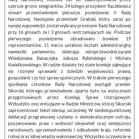
szersze grono emigrantów. 24 lutego prezydent Raczkiewicz
otwarł przemówieniem pierwsze posiedzenie II Rady
Narodowej. Następnie przemówił Grabski, który zaraz po
swojej wypowiedzi został wybrany prezesem Rady Narodowej
przy 16 głosach za i 3 głosach wstrzymujących się. Podczas
pierwszego posiedzenia obradowało bowiem 19
reprezentantów. 11 marca ustalono kształt administracyjny
namiastki parlamentu, obierając wiceprzewodniczącymi
Władysława Banaczyka, Juliusza Rybińskiego i Michała
Kwiatkowskiego. W radzie działały też stałe komisje zajmujące
się różnymi sprawami z dziedzin wojskowości, prawa,
gospodarki czy też spraw społecznych. W trakcie pierwszego
spotkania członków Rady Narodowej wystąpił premier
Sikorski, którego przemówienie oparte było na wytycznych
przygotowanych przez Komisję Spraw Ustrojowych.
Wzbudziło ono entuzjazm w Radzie Ministrów, której Sikorski
zaprezentował tekst miesiąc wcześniej. W siedmiopunktowej
deklaracji programowej czytamy o demokratycznym ustroju,
poszanowaniu praw i wolności obywateli oraz mniejszości
narodowych, uprzemysłowieniu i odbudowie kraju, reformie
rolnej oraz silnej władzy wykonawczej. Wszystko oczywiście w