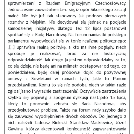
sprzymierzeni z Rządem Emigracyjnym Czechosłowacy.
Jednocześnie zauważalne stało się, iż opór Sikorskiego zaczął
maleć. Nie był już tak stanowczy jak podczas pierwszych
rozmów z Majskim. Nie decydował się jednak na podjęcie
samodzielnej inicjatywy, dlatego też 12 lipca postanowił
spotkać się z Radą Narodową. Na forum namiastki polskiego
parlamentu wypowiedział się w tonie realizmu politycznego:
„[…] uprawiam realną politykę, a kto ma inne poglądy, niech
spróbuje je realizować, brać za nie historyczną
odpowiedzialność. Jak długo ja jestem odpowiedzialny za to,
co się dzieje, nie będę ani na milimetr odstępował od tego, co
powiedziałem, będę dalej próbował dojść do pozytywnej
umowy z Sowietami w ramach tych, jakie tu Panom
przedstawiłem. Komu to się nie podoba, niech w takim razie
zgłosi jasno i wyraźnie zastrzeżenia”. Oczywiście zastrzeżenia
szybko się pojawiły, a apogeum dyskusji nastąpiło 15 lipca,
kiedy to ponownie zebrała się Rada Narodowa, aby
przedyskutować problem. Także na forum rady szybko dało
się zauważyć wyodrębnienie dwóch obozów. Do jednego z
nich należeli Tadeusz Bielecki, Stanisław Mackiewicz, Józef
Gawlina, którzy akcentowali konieczność zagwarantowania