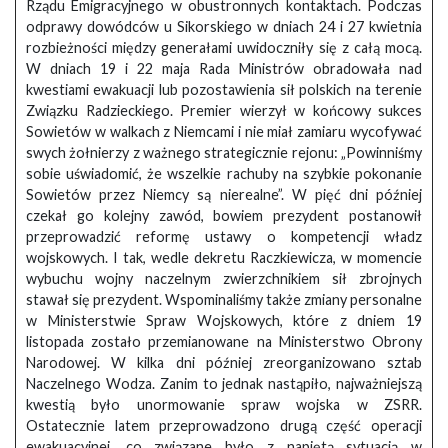
Rządu Emigracyjnego w obustronnych kontaktach. Podczas
odprawy dowódców u Sikorskiego w dniach 24 i 27 kwietnia
rozbieżności między generałami uwidoczniły się z całą mocą.
W dniach 19 i 22 maja Rada Ministrów obradowała nad
kwestiami ewakuacji lub pozostawienia sił polskich na terenie
Związku Radzieckiego. Premier wierzył w końcowy sukces
Sowietów w walkach z Niemcami i nie miał zamiaru wycofywać
swych żołnierzy z ważnego strategicznie rejonu: „Powinniśmy
sobie uświadomić, że wszelkie rachuby na szybkie pokonanie
Sowietów przez Niemcy są nierealne”. W pięć dni później
czekał go kolejny zawód, bowiem prezydent postanowił
przeprowadzić reformę ustawy o kompetencji władz
wojskowych. I tak, wedle dekretu Raczkiewicza, w momencie
wybuchu wojny naczelnym zwierzchnikiem sił zbrojnych
stawał się prezydent. Wspominaliśmy także zmiany personalne
w Ministerstwie Spraw Wojskowych, które z dniem 19
listopada zostało przemianowane na Ministerstwo Obrony
Narodowej. W kilka dni później zreorganizowano sztab
Naczelnego Wodza. Zanim to jednak nastąpiło, najważniejszą
kwestią było unormowanie spraw wojska w ZSRR.
Ostatecznie latem przeprowadzono drugą część operacji
ewakuacyjnej, co związane było z napiętą sytuacją w