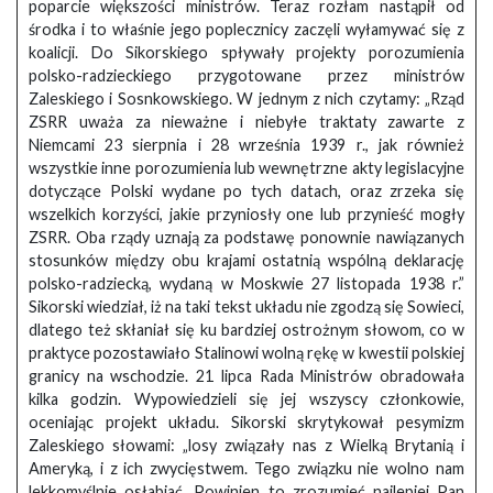
poparcie większości ministrów. Teraz rozłam nastąpił od
środka i to właśnie jego poplecznicy zaczęli wyłamywać się z
koalicji. Do Sikorskiego spływały projekty porozumienia
polsko-radzieckiego przygotowane przez ministrów
Zaleskiego i Sosnkowskiego. W jednym z nich czytamy: „Rząd
ZSRR uważa za nieważne i niebyłe traktaty zawarte z
Niemcami 23 sierpnia i 28 września 1939 r., jak również
wszystkie inne porozumienia lub wewnętrzne akty legislacyjne
dotyczące Polski wydane po tych datach, oraz zrzeka się
wszelkich korzyści, jakie przyniosły one lub przynieść mogły
ZSRR. Oba rządy uznają za podstawę ponownie nawiązanych
stosunków między obu krajami ostatnią wspólną deklarację
polsko-radziecką, wydaną w Moskwie 27 listopada 1938 r.”
Sikorski wiedział, iż na taki tekst układu nie zgodzą się Sowieci,
dlatego też skłaniał się ku bardziej ostrożnym słowom, co w
praktyce pozostawiało Stalinowi wolną rękę w kwestii polskiej
granicy na wschodzie. 21 lipca Rada Ministrów obradowała
kilka godzin. Wypowiedzieli się jej wszyscy członkowie,
oceniając projekt układu. Sikorski skrytykował pesymizm
Zaleskiego słowami: „losy związały nas z Wielką Brytanią i
Ameryką, i z ich zwycięstwem. Tego związku nie wolno nam
lekkomyślnie osłabiać. Powinien to zrozumieć najlepiej Pan