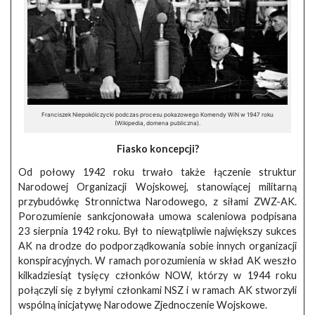
Franciszek Niepokólczycki podczas procesu pokazowego Komendy WiN w 1947 roku
(Wikipedia, domena publiczna).
Fiasko koncepcji?
Od połowy 1942 roku trwało także łączenie struktur
Narodowej Organizacji Wojskowej, stanowiącej militarną
przybudówkę Stronnictwa Narodowego, z siłami ZWZ-AK.
Porozumienie sankcjonowała umowa scaleniowa podpisana
23 sierpnia 1942 roku. Był to niewątpliwie największy sukces
AK na drodze do podporządkowania sobie innych organizacji
konspiracyjnych. W ramach porozumienia w skład AK weszło
kilkadziesiąt tysięcy członków NOW, którzy w 1944 roku
połączyli się z byłymi członkami NSZ i w ramach AK stworzyli
wspólną inicjatywę Narodowe Zjednoczenie Wojskowe.