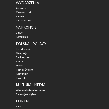
WYDARZENIA
Artykuły
Ciekawostki
Alianci
Państwa Osi
NA FRONCIE
Bitwy
Kampanie
POLSKA I POLACY
Przed wojną
Okupacja
Ruch oporu
Armia
Walka
Pomoc Żydom
Komunizm
Biografie
KULTURA I MEDIA
Wiersze i pieśni wojenne
Recenzje książek
PORTAL
Autor