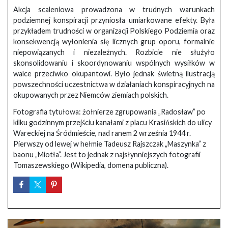
Akcja scaleniowa prowadzona w trudnych warunkach
podziemnej konspiracji przyniosła umiarkowane efekty. Była
przykładem trudności w organizacji Polskiego Podziemia oraz
konsekwencją wyłonienia się licznych grup oporu, formalnie
niepowiązanych i niezależnych. Rozbicie nie służyło
skonsolidowaniu i skoordynowaniu wspólnych wysiłków w
walce przeciwko okupantowi. Było jednak świetną ilustracją
powszechności uczestnictwa w działaniach konspiracyjnych na
okupowanych przez Niemców ziemiach polskich.
Fotografia tytułowa: żołnierze zgrupowania „Radosław” po
kilku godzinnym przejściu kanałami z placu Krasińskich do ulicy
Wareckiej na Śródmieście, nad ranem 2 września 1944 r.
Pierwszy od lewej w hełmie Tadeusz Rajszczak „Maszynka” z
baonu „Miotła”. Jest to jednak z najsłynniejszych fotografii
Tomaszewskiego (Wikipedia, domena publiczna).