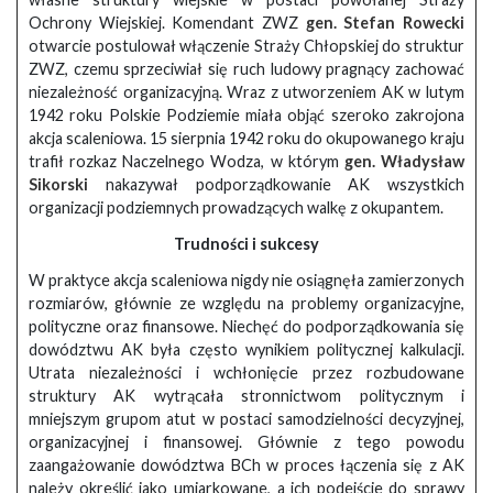
Ochrony Wiejskiej. Komendant ZWZ
gen. Stefan Rowecki
otwarcie postulował włączenie Straży Chłopskiej do struktur
ZWZ, czemu sprzeciwiał się ruch ludowy pragnący zachować
niezależność organizacyjną. Wraz z utworzeniem AK w lutym
1942 roku Polskie Podziemie miała objąć szeroko zakrojona
akcja scaleniowa. 15 sierpnia 1942 roku do okupowanego kraju
trafił rozkaz Naczelnego Wodza, w którym
gen. Władysław
Sikorski
nakazywał podporządkowanie AK wszystkich
organizacji podziemnych prowadzących walkę z okupantem.
Trudności i sukcesy
W praktyce akcja scaleniowa nigdy nie osiągnęła zamierzonych
rozmiarów, głównie ze względu na problemy organizacyjne,
polityczne oraz finansowe. Niechęć do podporządkowania się
dowództwu AK była często wynikiem politycznej kalkulacji.
Utrata niezależności i wchłonięcie przez rozbudowane
struktury AK wytrącała stronnictwom politycznym i
mniejszym grupom atut w postaci samodzielności decyzyjnej,
organizacyjnej i finansowej. Głównie z tego powodu
zaangażowanie dowództwa BCh w proces łączenia się z AK
należy określić jako umiarkowane, a ich podejście do sprawy