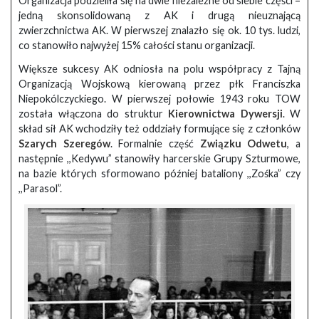
Organizacja podzieliła się na dwie niezależne od siebie części –
jedną skonsolidowaną z AK i drugą nieuznającą
zwierzchnictwa AK. W pierwszej znalazło się ok. 10 tys. ludzi,
co stanowiło najwyżej 15% całości stanu organizacji.
Większe sukcesy AK odniosła na polu współpracy z Tajną
Organizacją Wojskową kierowaną przez płk Franciszka
Niepokólczyckiego. W pierwszej połowie 1943 roku TOW
została włączona do struktur
Kierownictwa Dywersji
. W
skład sił AK wchodziły też oddziały formujące się z członków
Szarych Szeregów
. Formalnie część
Związku Odwetu
, a
następnie ,,Kedywu” stanowiły harcerskie Grupy Szturmowe,
na bazie których sformowano później bataliony ,,Zośka” czy
,,Parasol”.