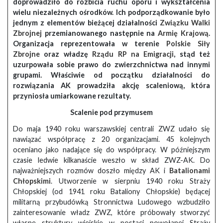
doprowadziło do rozbicia ruchu oporu i wykształcenia
wielu niezależnych ośrodków. Ich podporządkowanie było
jednym z elementów bieżącej działalności
Związku Walki
Zbrojnej
przemianowanego następnie na
Armię Krajową
.
Organizacja reprezentowała w terenie
Polskie Siły
Zbrojne
oraz władzę
Rządu RP na Emigracji
, stąd też
uzurpowała sobie prawo do zwierzchnictwa nad innymi
grupami. Właściwie od początku działalności do
rozwiązania AK prowadziła akcję scaleniową, która
przyniosła umiarkowane rezultaty.
Scalenie pod przymusem
Do maja 1940 roku warszawskiej centrali ZWZ udało się
nawiązać współpracę z 20 organizacjami. 45 kolejnych
oceniano jako nadające się do współpracy. W późniejszym
czasie ledwie kilkanaście weszło w skład ZWZ-AK. Do
najważniejszych rozmów doszło między AK i
Batalionami
Chłopskimi
. Utworzenie w sierpniu 1940 roku Straży
Chłopskiej (od 1941 roku Bataliony Chłopskie) będącej
militarną przybudówką Stronnictwa Ludowego wzbudziło
zainteresowanie władz ZWZ, które próbowały stworzyć
własne struktury wiejskie w postaci powołanej Straży