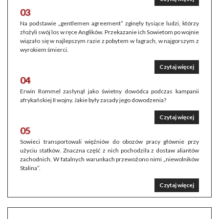
03
Na podstawie „gentlemen agreement” zginęły tysiące ludzi, którzy
złożyli swój los w ręce Anglików. Przekazanie ich Sowietom po wojnie
wiązało się w najlepszym razie z pobytem w łagrach, w najgorszym z
wyrokiem śmierci.
Czytaj więcej
04
Erwin Rommel zasłynął jako świetny dowódca podczas kampanii
afrykańskiej II wojny. Jakie były zasady jego dowodzenia?
Czytaj więcej
05
Sowieci transportowali więźniów do obozów pracy głównie przy
użyciu statków. Znaczna część z nich pochodziła z dostaw aliantów
zachodnich. W fatalnych warunkach przewożono nimi „niewolników
Stalina”.
Czytaj więcej