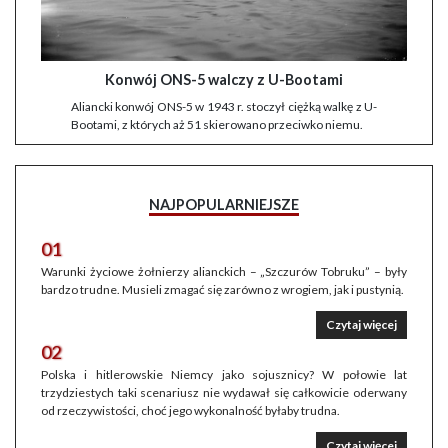
Konwój ONS-5 walczy z U-Bootami
Aliancki konwój ONS-5 w 1943 r. stoczył ciężką walkę z U-
Bootami, z których aż 51 skierowano przeciwko niemu.
NAJPOPULARNIEJSZE
01
Warunki życiowe żołnierzy alianckich – „Szczurów Tobruku” – były
bardzo trudne. Musieli zmagać się zarówno z wrogiem, jak i pustynią.
Czytaj więcej
02
Polska i hitlerowskie Niemcy jako sojusznicy? W połowie lat
trzydziestych taki scenariusz nie wydawał się całkowicie oderwany
od rzeczywistości, choć jego wykonalność byłaby trudna.
Czytaj więcej