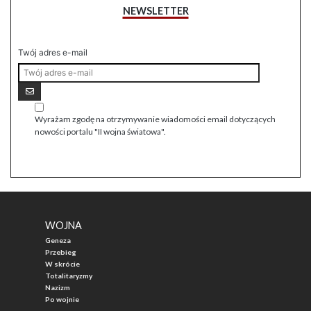
NEWSLETTER
Twój adres e-mail
Wyrażam zgodę na otrzymywanie wiadomości email dotyczących
nowości portalu "II wojna światowa".
WOJNA
Geneza
Przebieg
W skrócie
Totalitaryzmy
Nazizm
Po wojnie