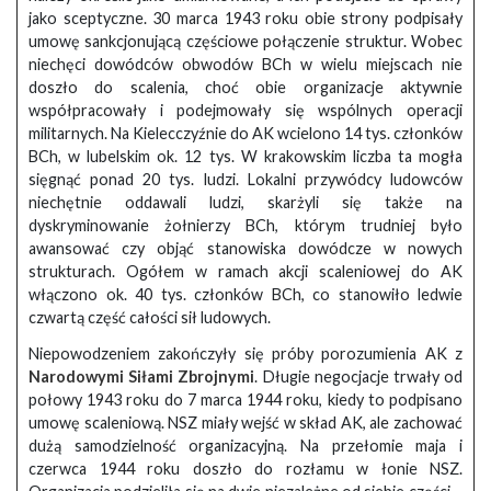
jako sceptyczne. 30 marca 1943 roku obie strony podpisały
umowę sankcjonującą częściowe połączenie struktur. Wobec
niechęci dowódców obwodów BCh w wielu miejscach nie
doszło do scalenia, choć obie organizacje aktywnie
współpracowały i podejmowały się wspólnych operacji
militarnych. Na Kielecczyźnie do AK wcielono 14 tys. członków
BCh, w lubelskim ok. 12 tys. W krakowskim liczba ta mogła
sięgnąć ponad 20 tys. ludzi. Lokalni przywódcy ludowców
niechętnie oddawali ludzi, skarżyli się także na
dyskryminowanie żołnierzy BCh, którym trudniej było
awansować czy objąć stanowiska dowódcze w nowych
strukturach. Ogółem w ramach akcji scaleniowej do AK
włączono ok. 40 tys. członków BCh, co stanowiło ledwie
czwartą część całości sił ludowych.
Niepowodzeniem zakończyły się próby porozumienia AK z
Narodowymi Siłami Zbrojnymi
. Długie negocjacje trwały od
połowy 1943 roku do 7 marca 1944 roku, kiedy to podpisano
umowę scaleniową. NSZ miały wejść w skład AK, ale zachować
dużą samodzielność organizacyjną. Na przełomie maja i
czerwca 1944 roku doszło do rozłamu w łonie NSZ.