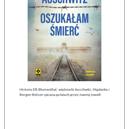
Historia Elli Blumenthal, więźniarki Auschwitz, Majdanka i
Bergen-Belsen spisana po latach przez Joannę Jowell.