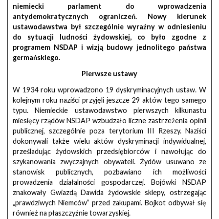
niemiecki parlament do wprowadzenia
antydemokratycznych ograniczeń. Nowy kierunek
ustawodawstwa był szczególnie wyraźny w odniesieniu
do sytuacji ludności żydowskiej, co było zgodne z
programem NSDAP i wizją budowy jednolitego państwa
germańskiego.
Pierwsze ustawy
W 1934 roku wprowadzono 19 dyskryminacyjnych ustaw. W
kolejnym roku naziści przyjęli jeszcze 29 aktów tego samego
typu. Niemieckie ustawodawstwo pierwszych kilkunastu
miesięcy rządów NSDAP wzbudzało liczne zastrzeżenia opinii
publicznej, szczególnie poza terytorium III Rzeszy. Naziści
dokonywali także wielu aktów dyskryminacji indywidualnej,
prześladując żydowskich przedsiębiorców i nawołując do
szykanowania zwyczajnych obywateli. Żydów usuwano ze
stanowisk publicznych, pozbawiano ich możliwości
prowadzenia działalności gospodarczej. Bojówki NSDAP
znakowały Gwiazdą Dawida żydowskie sklepy, ostrzegając
„prawdziwych Niemców” przed zakupami. Bojkot odbywał się
również na płaszczyźnie towarzyskiej.