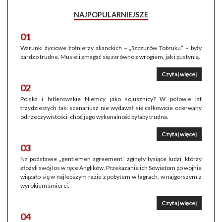
NAJPOPULARNIEJSZE
01
Warunki życiowe żołnierzy alianckich – „Szczurów Tobruku” – były
bardzo trudne. Musieli zmagać się zarówno z wrogiem, jak i pustynią.
Czytaj więcej
02
Polska i hitlerowskie Niemcy jako sojusznicy? W połowie lat
trzydziestych taki scenariusz nie wydawał się całkowicie oderwany
od rzeczywistości, choć jego wykonalność byłaby trudna.
Czytaj więcej
03
Na podstawie „gentlemen agreement” zginęły tysiące ludzi, którzy
złożyli swój los w ręce Anglików. Przekazanie ich Sowietom po wojnie
wiązało się w najlepszym razie z pobytem w łagrach, w najgorszym z
wyrokiem śmierci.
Czytaj więcej
04