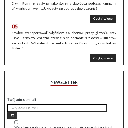
Erwin Rommel zasłynął jako świetny dowódca podczas kampanii
afrykańskiej II wojny. Jakie były zasady jego dowodzenia?
Czytaj więcej
05
Sowieci transportowali więźniów do obozów pracy głównie przy
użyciu statków. Znaczna część z nich pochodziła z dostaw aliantów
zachodnich. W fatalnych warunkach przewożono nimi „niewolników
Stalina”.
Czytaj więcej
NEWSLETTER
Twój adres e-mail
Wyrażam zgodę na otrzymywanie wiadomości email dotyczących