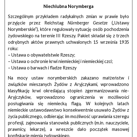
Niechlubna Norymberga
Szczególnym przykładem radykalnych zmian w prawie było
przyjęcie przez Reichstag
Nürnberger Gesetze
(„Ustawy
Norymberskie”), które regulowały sytuację osób pochodzenia
żydowskiego na terenie III Rzeszy. Pakiet składał się z trzech
odrębnych aktów prawnych uchwalonych 15 września 1935
roku:
– Ustawa o obywatelstwie Rzeszy;
– Ustawa o ochronie krwi niemieckiej i niemieckiej czci;
– Ustawa o barwach i fladze Rzeszy
Na mocy ustaw norymberskich zakazano małżeństw i
związków mieszanych Żydów z Aryjczykami, wprowadzono
klasyfikację krwi określającą stopień zgermanizowania nie-
Aryjczyków, wprowadzono ograniczenia w możliwości
posługiwania się niemiecką flagą. W kolejnych latach
niemieckie ustawodawstwo konsekwentnie usuwało Żydów z
życia publicznego, odbierając im możliwość uprawiania szeregu
profesji, zajmowania stanowisk publicznych (m.in. nauczyciele,
prawnicy, lekarze), a wreszcie dało początek masowej
konfiskacie mienia żydowskiego.