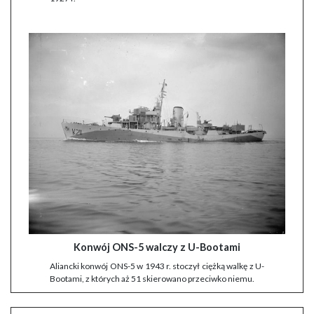
Konwój ONS-5 walczy z U-Bootami
Aliancki konwój ONS-5 w 1943 r. stoczył ciężką walkę z U-
Bootami, z których aż 51 skierowano przeciwko niemu.