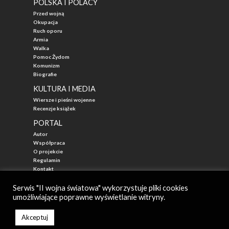
POLSKA I POLACY
Przed wojną
Okupacja
Ruch oporu
Armia
Walka
Pomoc Żydom
Komunizm
Biografie
KULTURA I MEDIA
Wiersze i pieśni wojenne
Recenzje książek
PORTAL
Autor
Współpraca
O projekcie
Regulamin
Kontakt
"Przed Waszą Erą"
Serwis "II wojna światowa" wykorzystuje pliki cookies
umożliwiające poprawne wyświetlanie witryny.
© 2026
II WOJNA ŚWIATOWA - najlepszy portal poświęcony historii
Autor: Mateusz Łabuz
Akceptuj
Zarząd: Katarzyna Mika-Łabuz