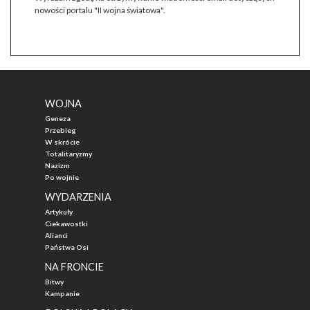
nowości portalu "II wojna światowa".
WOJNA
Geneza
Przebieg
W skrócie
Totalitaryzmy
Nazizm
Po wojnie
WYDARZENIA
Artykuły
Ciekawostki
Alianci
Państwa Osi
NA FRONCIE
Bitwy
Kampanie