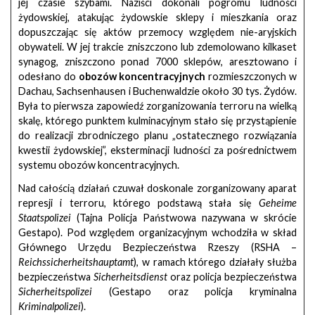
jej czasie szybami. Naziści dokonali pogromu ludności
żydowskiej, atakując żydowskie sklepy i mieszkania oraz
dopuszczając się aktów przemocy względem nie-aryjskich
obywateli. W jej trakcie zniszczono lub zdemolowano kilkaset
synagog, zniszczono ponad 7000 sklepów, aresztowano i
odesłano do
obozów koncentracyjnych
rozmieszczonych w
Dachau, Sachsenhausen i Buchenwaldzie około 30 tys. Żydów.
Była to pierwsza zapowiedź zorganizowania terroru na wielką
skalę, którego punktem kulminacyjnym stało się przystąpienie
do realizacji zbrodniczego planu „ostatecznego rozwiązania
kwestii żydowskiej”, eksterminacji ludności za pośrednictwem
systemu obozów koncentracyjnych.
Nad całością działań czuwał doskonale zorganizowany aparat
represji i terroru, którego podstawą stała się
Geheime
Staatspolizei
(Tajna Policja Państwowa nazywana w skrócie
Gestapo). Pod względem organizacyjnym wchodziła w skład
Głównego Urzędu Bezpieczeństwa Rzeszy (RSHA –
Reichssicherheitshauptamt
), w ramach którego działały służba
bezpieczeństwa
Sicherheitsdienst
oraz policja bezpieczeństwa
Sicherheitspolizei
(Gestapo oraz policja kryminalna
Kriminalpolizei
).