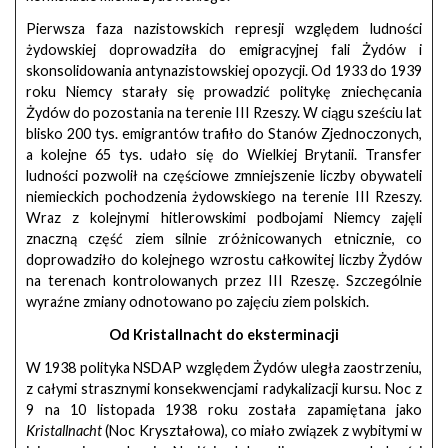
Pierwsza faza nazistowskich represji względem ludności
żydowskiej doprowadziła do emigracyjnej fali Żydów i
skonsolidowania antynazistowskiej opozycji. Od 1933 do 1939
roku Niemcy starały się prowadzić politykę zniechęcania
Żydów do pozostania na terenie III Rzeszy. W ciągu sześciu lat
blisko 200 tys. emigrantów trafiło do Stanów Zjednoczonych,
a kolejne 65 tys. udało się do Wielkiej Brytanii. Transfer
ludności pozwolił na częściowe zmniejszenie liczby obywateli
niemieckich pochodzenia żydowskiego na terenie III Rzeszy.
Wraz z kolejnymi hitlerowskimi podbojami Niemcy zajęli
znaczną część ziem silnie zróżnicowanych etnicznie, co
doprowadziło do kolejnego wzrostu całkowitej liczby Żydów
na terenach kontrolowanych przez III Rzeszę. Szczególnie
wyraźne zmiany odnotowano po zajęciu ziem polskich.
Od Kristallnacht do eksterminacji
W 1938 polityka NSDAP względem Żydów uległa zaostrzeniu,
z całymi strasznymi konsekwencjami radykalizacji kursu. Noc z
9 na 10 listopada 1938 roku została zapamiętana jako
Kristallnacht
(Noc Kryształowa), co miało związek z wybitymi w