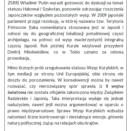
ZSRR) Władimir Putin wyraził gotowość do dyskusji na temat
statusu Habomai i Szykotan, ponownie odrzucając roszczenia
Japończyków względem pozostałych wysp. W 2009 japoński
parlament przyjął rezolucję, w której nazwano tzw. Terytoria
Północne (taka nomenklatura stosowana jest w Japonii i
odnosi się do geograficznej lokalizacji południowej części
archipelagu, na północ od wysp macierzystych) integralną
częścią Japonii. Rok później Kuryle wizytował prezydent
Dmitrij Miedwiediew, co w Tokio uznano za celową
prowokację.
Mimo licznych prób uregulowania statusu Wysp Kurylskich, w
tym mediacji ze strony Unii Europejskiej, obie strony nie
doszły do porozumienia. W konsekwencji można by nawet
rozważać, czy nierozwiązany spór sprawia, iż
II wojna
światowa
nie została oficjalnie zakończona między Związkiem
Radzieckim i Japonią. Taka interpretacja wydaje się jednak
nadużyciem, nawet jeśli można argumentować w oparciu o
prawo międzynarodowe. Sprawa Wysp Kurylskich wzbudza
natomiast liczne kontrowersje i niesłabnące emocje, głównie
natury politycznej, ciążąc na relacjach obu krajów.