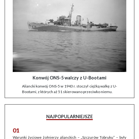
Konwój ONS-5 walczy z U-Bootami
Aliancki konwój ONS-5 w 1943 r. stoczył ciężką walkę z U-
Bootami, z których aż 51 skierowano przeciwko niemu.
NAJPOPULARNIEJSZE
01
Warunki życiowe żołnierzy alianckich – „Szczurów Tobruku” – były