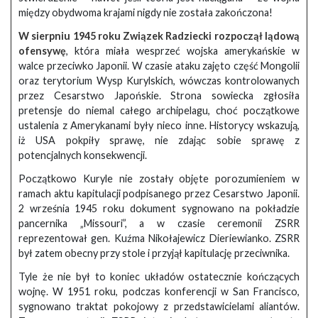
między obydwoma krajami nigdy nie została zakończona!
W sierpniu 1945 roku Związek Radziecki rozpoczął lądową
ofensywę
, która miała wesprzeć wojska amerykańskie w
walce przeciwko Japonii. W czasie ataku zajęto część Mongolii
oraz terytorium Wysp Kurylskich, wówczas kontrolowanych
przez Cesarstwo Japońskie. Strona sowiecka zgłosiła
pretensje do niemal całego archipelagu, choć początkowe
ustalenia z Amerykanami były nieco inne. Historycy wskazują,
iż USA pokpiły sprawę, nie zdając sobie sprawę z
potencjalnych konsekwencji.
Początkowo Kuryle nie zostały objęte porozumieniem w
ramach aktu kapitulacji podpisanego przez Cesarstwo Japonii.
2 września 1945 roku dokument sygnowano na pokładzie
pancernika „Missouri”, a w czasie ceremonii ZSRR
reprezentował gen. Kuźma Nikołajewicz Dieriewianko. ZSRR
był zatem obecny przy stole i przyjął kapitulację przeciwnika.
Tyle że nie był to koniec układów ostatecznie kończących
wojnę. W 1951 roku, podczas konferencji w San Francisco,
sygnowano traktat pokojowy z przedstawicielami aliantów.