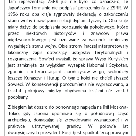
Tam reprezentacji ZSRR już nie było, co oznaczało, że
Japończycy formalnie nie podpisali porozumienia z ZSRR. W
1956 roku oba kraje sygnowały deklarację o zakończeniu
stanu wojny i nawiązaniu relacji dyplomatycznych. Oba kraje
miały dążyć do podpisania porozumienia pokojowego, które
przez niektórych historyków i znawców prawa
międzynarodowego jest uznawane za warunek konieczny
wygaśnięcia stanu wojny. Obie strony inaczej interpretowały
lakoniczny zapis dotyczący ustępstw terytorialnych i
rozgraniczenia. Sowieci uważali, że sprawa Wysp Kurylskich
jest zamknięta, za wyjątkiem wysepek Habomai i Szykotan,
zgodnie z interpretacjami Japończyków w grę wchodziły
jeszcze Kunaszyr i Iturup. O tym z kolei nie chcieli słyszeć
Sowieci. W konsekwencji porozumienia nie wypracowano, a
traktat pokojowy między obydwoma krajami nie został
podpisany.
Z biegiem lat doszło do ponownego napięcia na linii Moskwa-
Tokio, gdy Japonia upomniała się o południową część
archipelagu, domagając się zrewidowania wyznaczonej i w
praktyce utrzymywanej granicy. W połowie lat
dwutysięcznych prezydent Rosji (jest spadkobiercą prawnym