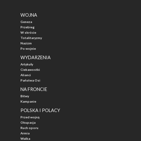
WOJNA
Geneza
Przebieg
W skrócie
Totalitaryzmy
Nazizm
Po wojnie
WYDARZENIA
Artykuły
Ciekawostki
Alianci
Państwa Osi
NA FRONCIE
Bitwy
Kampanie
POLSKA I POLACY
Przed wojną
Okupacja
Ruch oporu
Armia
Walka