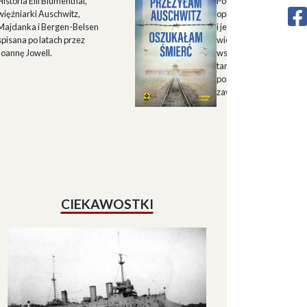
Historia Elli Blumenthal,
Połączenie autorskiego
więźniarki Auschwitz,
opisu historii Górnego 
Majdanka i Bergen-Belsen
i jego mieszkańców w X
spisana po latach przez
wieku oraz zapisu
Joannę Jowell.
wspomnień mieszkańc
tamtych terenów, które
pozwalają lepiej zrozum
zawiłe koleje losu regio
CIEKAWOSTKI