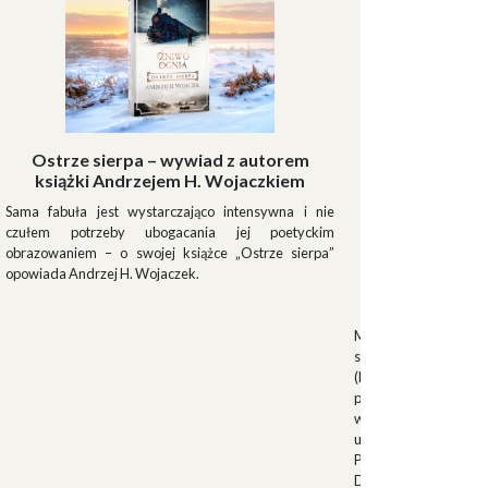
Ostrze sierpa – wywiad z autorem
książki Andrzejem H. Wojaczkiem
Sama fabuła jest wystarczająco intensywna i nie
czułem potrzeby ubogacania jej poetyckim
obrazowaniem – o swojej książce „Ostrze sierpa”
opowiada Andrzej H. Wojaczek.
Muszki
Muszkieterowie Du
stanowili elitarną je
(Milizia Volontaria p
pełniącą rolę gwardi
w latach 1923-1940.
uroczystościach fa
Palazzo Venezia w 
Duce. Muszkieterowi