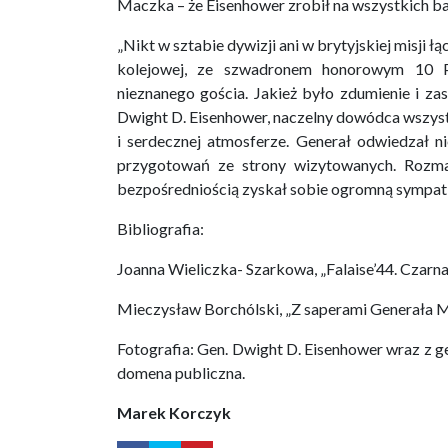
Maczka – że Eisenhower zrobił na wszystkich b
„Nikt w sztabie dywizji ani w brytyjskiej misji łą
kolejowej, ze szwadronem honorowym 10 P
nieznanego gościa. Jakież było zdumienie i za
Dwight D. Eisenhower, naczelny dowódca wszystk
i serdecznej atmosferze. Generał odwiedzał ni
przygotowań ze strony wizytowanych. Rozmaw
bezpośredniością zyskał sobie ogromną sympatię
Bibliografia:
Joanna Wieliczka- Szarkowa, „Falaise’44. Czarn
Mieczysław Borchólski, „Z saperami Generała 
Fotografia: Gen. Dwight D. Eisenhower wraz z
domena publiczna.
Marek Korczyk