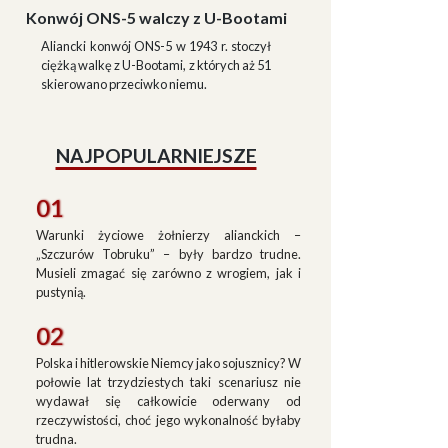
Konwój ONS-5 walczy z U-Bootami
Aliancki konwój ONS-5 w 1943 r. stoczył
ciężką walkę z U-Bootami, z których aż 51
skierowano przeciwko niemu.
NAJPOPULARNIEJSZE
01
Warunki życiowe żołnierzy alianckich –
„Szczurów Tobruku” – były bardzo trudne.
Musieli zmagać się zarówno z wrogiem, jak i
pustynią.
02
Polska i hitlerowskie Niemcy jako sojusznicy? W
połowie lat trzydziestych taki scenariusz nie
wydawał się całkowicie oderwany od
rzeczywistości, choć jego wykonalność byłaby
trudna.