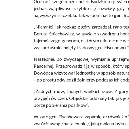
Grouse i czego może chcieć. Budziło to pewien 
jednak wątpliwości szybko się rozwiały, gdy o
najwyższym szczeblu. Tak wspominał to
gen. S
„Niemniej, jak rozkaz z góry zarządzał, rano t
Boruta-Spiechowicz, w asyście szwadronu hon
tajemniczego generała, o którym nikt nic nie wi
wysiadł uśmiechnięty i radosny gen. Eisenhower”.
Następnie, po zwyczajowej wymianie uprzejmo
Pancernej. Przeprowadził ją w sposób, który s
Dowódca wizytował jednostkę w sposób natura
– po prostu odwiedził żołnierzy podczas ich co
„Żadnych mów, żadnych wielkich słów. Z góry
przyjęć i ćwiczeń. Objeździł oddziały tak, jak j
porze pobierania posiłków”.
Wizytę gen. Eisenhowera zapamiętał również of
zwrócił uwagę na tajemnicę, jaką owiana była ca