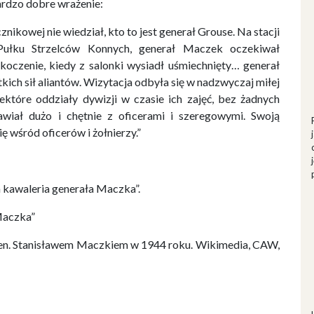
ardzo dobre wrażenie:
cznikowej nie wiedział, kto to jest generał Grouse. Na stacji
ułku Strzelców Konnych, generał Maczek oczekiwał
skoczenie, kiedy z salonki wysiadł uśmiechnięty… generał
ich sił aliantów. Wizytacja odbyła się w nadzwyczaj miłej
ektóre oddziały dywizji w czasie ich zajęć, bez żadnych
iał dużo i chętnie z oficerami i szeregowymi. Swoją
 wśród oficerów i żołnierzy.”
a kawaleria generała Maczka”.
Maczka”
 gen. Stanisławem Maczkiem w 1944 roku. Wikimedia, CAW,