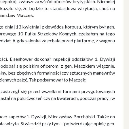
niepokój, zwłaszcza wśród oficerów brytyjskich. Niemniej
kazało się, że będzie to standardowa wizytacja, choć na
tanisław Maczek
:
ego dnia [13 kwietnia] z dowódcą korpusu, którym był gen.
orowego 10 Pułku Strzelców Konnych, czekałem na tego
edział. A gdy salonka zajechała przed platformę, z wagonu
ści, Eisenhower dokonał inspekcji oddziałów 1. Dywizji
podobał się polskim oficerom, z gen. Maczkiem włącznie.
lny, bez zbędnych formalności czy sztucznych manewrów
dziennych zajęć. Tak podsumował to Maczek:
 zastrzegł się przed wszelkimi formami przygotowanych
e zastał na polu ćwiczeń czy na kwaterach, podczas pracy i w
icer saperów 1. Dywizji, Mieczysław Borchólski. Także on
ła wizyta. Stwierdził przy tym – potwierdzając opinię gen.