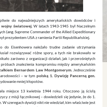
pliwie do najważniejszych amerykańskich dowódców i
I wojny światowej
. W latach 1943-1945 był Naczelnym
ych (ang. Supreme Commander of the Allied Expeditionary
był prezydentem USA z ramienia Partii Republikańskiej.
to do Eisenhowera należało trudne zadanie utrzymania
usiał rozwiązywać różne spory, a tych nie brakowało w
kało zarówno z organizacji działań, jak i przerośniętych
 próbach znalezienia kompromisu między amerykańskim
załkiem Bernardem Law Montgomerym
. Jednocześnie
 narodowości – w tym
polską 1. Dywizję Pancerną gen.
ecydowanie mniej kłopotów.
ła miejsce 13 kwietnia 1944 roku. Otoczono ją ścisłą
cy z misji łącznikowej – dowiedzieli się jedynie, że do 1.
 W szeregach dywizji nikt nie wiedział, kim właściwie jest