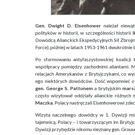
Gen. Dwight D. Eisenhower
należał niewąt
polityków w historii, w szczególności historii
I
Dowódcą Alianckich Ekspedycyjnych Sił Zbrojn
Force), później w latach 1953-1961 dwukrotnie 
Po sformowaniu antyfaszystowskiej koalicji 
współpracy pomiędzy zachodnimi aliantami. M
relacjach Amerykanów z Brytyjczykami, co wyni
ego niektórych dowódców. Dość wspomnieć o
gen. George S. Pattonem
a brytyjskim
mars
często wizytował oddziały alianckie różnych
Maczka
. Polacy nastręczali Eisenhowerowi zd
Wizyta naczelnego dowódcy w 1. Dywizji mia
tajemnicą. Polacy – i towarzyszącym im Brytyjczy
Dywizji przybędzie nikomu nieznany gen. Grouse.