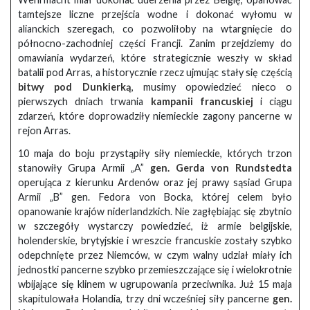
tamtejsze liczne przejścia wodne i dokonać wyłomu w
alianckich szeregach, co pozwoliłoby na wtargnięcie do
północno-zachodniej części Francji. Zanim przejdziemy do
omawiania wydarzeń, które strategicznie weszły w skład
batalii pod Arras, a historycznie rzecz ujmując stały się częścią
bitwy pod Dunkierką
, musimy opowiedzieć nieco o
pierwszych dniach trwania
kampanii francuskiej
i ciągu
zdarzeń, które doprowadziły niemieckie zagony pancerne w
rejon Arras.
10 maja do boju przystąpiły siły niemieckie, których trzon
stanowiły Grupa Armii „A”
gen. Gerda von Rundstedta
operująca z kierunku Ardenów oraz jej prawy sąsiad Grupa
Armii „B” gen. Fedora von Bocka, której celem było
opanowanie krajów niderlandzkich. Nie zagłębiając się zbytnio
w szczegóły wystarczy powiedzieć, iż armie belgijskie,
holenderskie, brytyjskie i wreszcie francuskie zostały szybko
odepchnięte przez Niemców, w czym walny udział miały ich
jednostki pancerne szybko przemieszczające się i wielokrotnie
wbijające się klinem w ugrupowania przeciwnika. Już 15 maja
skapitulowała Holandia, trzy dni wcześniej siły pancerne
gen.