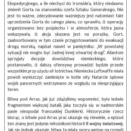
Ekspedycyjnego, a ile niechęci do Ironside’a, który niedawno
zmienił Gorta na stanowisku szefa Sztabu Generalnego. Nie
jest to ważne, zdecydowanie ważniejszy jest natomiast fakt
uprzedzenia Gorta do całego planu, co sprawiło, iż operację
organizowano bez pośpiechu i w atmosferze, która jasna
wskazywała, iż akcja skazana jest na porażkę. Gort,
zaabsorbowany w tym czasie przygotowaniami do ewakuacji
drogą morską, napisał nawet w pamiętniku: „W powstałej
sytuacji nie mogło być żadnej innej otwartej drogi”. Aliantom
sprzyjały decyzje dowództwa niemieckiego, które
postanowiło, iż dalszą ofensywę prowadzić będzie przede
wszystkim przy użyciu sił lotnictwa. Niemiecka Luftwaffe miała
powoli wyniszczyć zamknięte w kotle siły. Natarcie lądowe
wojsk pancernych wstrzymano ze względu na niesprzyjający
teren.
Bitwa pod Arras, jak już zdążyliśmy wspomnieć, była ledwie
fragmentem większej batalii, jaka toczyła się w nadmorskim
pasie nieopodal francuskiej Dunkierki. Historycznie rzecz
biorąc, o bitwie pod Arras prac ukazuje się niewiele, a epizod
ten znany jest jedynie miłośnikom historii
II wojny światowej
.
Jak się jednak okazuje, bitwa ta miała spory wpływ na rozwój