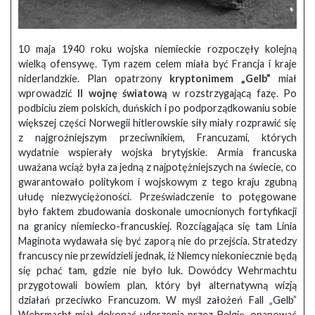
10 maja 1940 roku wojska niemieckie rozpoczęły kolejną
wielką ofensywę. Tym razem celem miała być Francja i kraje
niderlandzkie. Plan opatrzony
kryptonimem „Gelb”
miał
wprowadzić
II wojnę światową
w rozstrzygającą fazę. Po
podbiciu ziem polskich, duńskich i po podporządkowaniu sobie
większej części Norwegii hitlerowskie siły miały rozprawić się
z najgroźniejszym przeciwnikiem, Francuzami, których
wydatnie wspierały wojska brytyjskie. Armia francuska
uważana wciąż była za jedną z najpotężniejszych na świecie, co
gwarantowało politykom i wojskowym z tego kraju zgubną
ułudę niezwyciężoności. Przeświadczenie to potęgowane
było faktem zbudowania doskonale umocnionych fortyfikacji
na granicy niemiecko-francuskiej. Rozciągająca się tam Linia
Maginota wydawała się być zaporą nie do przejścia. Stratedzy
francuscy nie przewidzieli jednak, iż Niemcy niekoniecznie będą
się pchać tam, gdzie nie było luk. Dowódcy Wehrmachtu
przygotowali bowiem plan, który był alternatywną wizją
działań przeciwko Francuzom. W myśl założeń Fall „Gelb”
Wehrmacht miał dokonać uderzenia przez Belgię, opanować