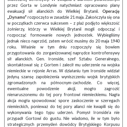
przez Gorta w Londynie natychmiast opracowano plany
ewakuacji sił alianckich do Wielkiej Brytanii.
Operację
„Dynamo”
rozpoczęto w zasadzie 21 maja. Zakończyła się ona
w początkach czerwca sukcesem – z plaż podjęto większość
żołnierzy, którzy w Wielkiej Brytanii mogli odpocząć i
rozpocząć formowanie nowych jednostek. Wybiegliśmy
jednak nieco naprzód, zatem wrócić musimy do 20 maja 1940
roku. Właśnie w tym dniu rozpoczęły się bowiem
przygotowania do zorganizowanej naprędce kontrofensywy
sił alianckich. Gen. Ironside, szef Sztabu Generalnego,
skontaktował się z Gortem i zalecił mu uderzenie na wojska
niemieckie w rejonie Arras. W działaniu tym Ironside widział
jedyną szansę zapobieżenia wyniszczeniu wojsk brytyjskich
zgromadzonych na północnym-zachodzie. Co więcej,
ewentualne powodzenie akcji, mogło zagrozić
nienaruszonemu do tej pory frontowi niemieckiemu. Nagła
akcja mogła spowodować spore zaskoczenie w szeregach
niemieckich, ponieważ do tej pory alianci nie kwapili się do
wykonywania tego typu uderzeń. Pomysł Ironside’a nie
przypadł Gortowi do gustu. Nie wiadomo, ile w tym było
strategicznych przemyśleń dowódcy Brytyjskiego Korpusu