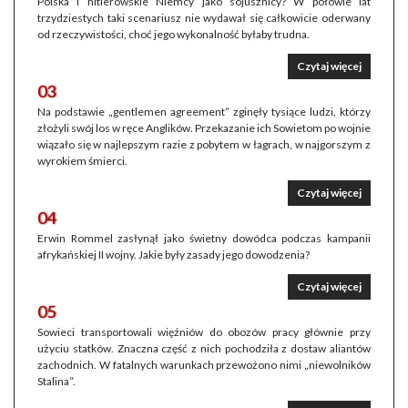
Polska i hitlerowskie Niemcy jako sojusznicy? W połowie lat
trzydziestych taki scenariusz nie wydawał się całkowicie oderwany
od rzeczywistości, choć jego wykonalność byłaby trudna.
Czytaj więcej
03
Na podstawie „gentlemen agreement” zginęły tysiące ludzi, którzy
złożyli swój los w ręce Anglików. Przekazanie ich Sowietom po wojnie
wiązało się w najlepszym razie z pobytem w łagrach, w najgorszym z
wyrokiem śmierci.
Czytaj więcej
04
Erwin Rommel zasłynął jako świetny dowódca podczas kampanii
afrykańskiej II wojny. Jakie były zasady jego dowodzenia?
Czytaj więcej
05
Sowieci transportowali więźniów do obozów pracy głównie przy
użyciu statków. Znaczna część z nich pochodziła z dostaw aliantów
zachodnich. W fatalnych warunkach przewożono nimi „niewolników
Stalina”.