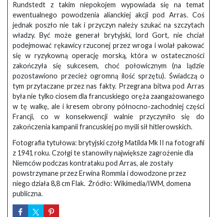
Rundstedt z takim niepokojem wypowiada się na temat
ewentualnego powodzenia alianckiej akcji pod Arras. Coś
jednak poszło nie tak i przyczyn należy szukać na szczytach
władzy. Być może generał brytyjski, lord Gort, nie chciał
podejmować rękawicy rzuconej przez wroga i wolał pakować
się w ryzykowną operację morską, która w ostateczności
zakończyła się sukcesem, choć połowicznym (na lądzie
pozostawiono przecież ogromną ilość sprzętu). Świadczą o
tym przytaczane przez nas fakty. Przegrana bitwa pod Arras
była nie tylko ciosem dla francuskiego oręża zaangażowanego
w tę walkę, ale i kresem obrony północno-zachodniej części
Francji, co w konsekwencji walnie przyczyniło się do
zakończenia kampanii francuskiej po myśli sił hitlerowskich.
Fotografia tytułowa: brytyjski czołg Matilda Mk II na fotografii
z 1941 roku. Czołgi te stanowiły największe zagrożenie dla
Niemców podczas kontrataku pod Arras, ale zostały
powstrzymane przez Erwina Rommla i dowodzone przez
niego działa 8,8 cm Flak. Źródło: Wikimedia/IWM, domena
publiczna.