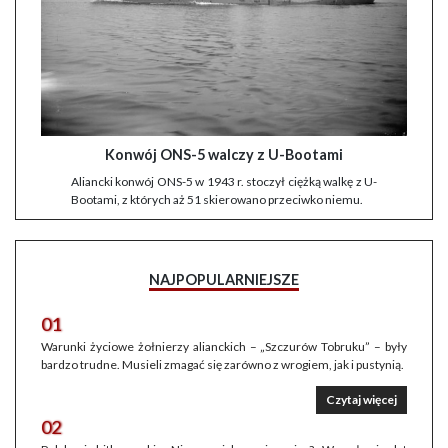
Konwój ONS-5 walczy z U-Bootami
Aliancki konwój ONS-5 w 1943 r. stoczył ciężką walkę z U-
Bootami, z których aż 51 skierowano przeciwko niemu.
NAJPOPULARNIEJSZE
01
Warunki życiowe żołnierzy alianckich – „Szczurów Tobruku” – były
bardzo trudne. Musieli zmagać się zarówno z wrogiem, jak i pustynią.
Czytaj więcej
02