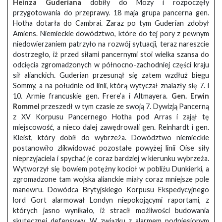
Heinza Guderiana
dobiły do Mozy i rozpoczęły
przygotowania do przeprawy. 18 maja grupa pancerna gen.
Hotha dotarła do Cambrai. Zaraz po tym Guderian zdobył
Amiens. Niemieckie dowództwo, które do tej pory z pewnym
niedowierzaniem patrzyło na rozwój sytuacji, teraz nareszcie
dostrzegło, iż przed siłami pancernymi stoi wielka szansa do
odcięcia zgromadzonych w północno-zachodniej części kraju
sił alianckich. Guderian przesunął się zatem wzdłuż biegu
Sommy, a na południe od linii, którą wytyczał znalazły się 7. i
10. Armie francuskie gen. Frere’a i Altmayera.
Gen. Erwin
Rommel
przeszedł w tym czasie ze swoją 7. Dywizją Pancerną
z XV Korpusu Pancernego Hotha pod Arras i zajął tę
miejscowość, a nieco dalej zawędrowali gen. Reinhardt i gen.
Kleist, który dobił do wybrzeża. Dowództwo niemieckie
postanowiło zlikwidować pozostałe powyżej linii Oise siły
nieprzyjaciela i spychać je coraz bardziej w kierunku wybrzeża.
Wytworzył się bowiem potężny kocioł w pobliżu Dunkierki, a
zgromadzone tam wojska alianckie miały coraz mniejsze pole
manewru. Dowódca Brytyjskiego Korpusu Ekspedycyjnego
lord Gort alarmował Londyn niepokojącymi raportami, z
których jasno wynikało, iż stracił możliwości budowania
skutecznej defensywy. W związku z alarmem podniesionym