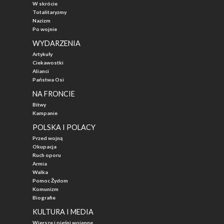
W skrócie
Totalitaryzmy
Nazizm
Po wojnie
WYDARZENIA
Artykuły
Ciekawostki
Alianci
Państwa Osi
NA FRONCIE
Bitwy
Kampanie
POLSKA I POLACY
Przed wojną
Okupacja
Ruch oporu
Armia
Walka
Pomoc Żydom
Komunizm
Biografie
KULTURA I MEDIA
Wiersze i pieśni wojenne