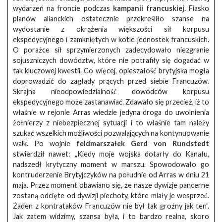
wydarzeń na froncie podczas
kampanii francuskiej
. Fiasko
planów alianckich ostatecznie przekreśliło szanse na
wydostanie z okrążenia większości sił korpusu
ekspedycyjnego i zamkniętych w kotle jednostek francuskich.
O porażce sił sprzymierzonych zadecydowało niezgranie
sojuszniczych dowództw, które nie potrafiły się dogadać w
tak kluczowej kwestii. Co więcej, opieszałość brytyjska mogła
doprowadzić do zagłady prących przed siebie Francuzów.
Skrajna nieodpowiedzialność dowódców korpusu
ekspedycyjnego może zastanawiać. Zdawało się przecież, iż to
właśnie w rejonie Arras wiedzie jedyna droga do uwolnienia
żołnierzy z niebezpiecznej sytuacji i to właśnie tam należy
szukać wszelkich możliwości pozwalających na kontynuowanie
walk. Po wojnie
feldmarszałek Gerd von Rundstedt
stwierdził nawet: „Kiedy moje wojska dotarły do Kanału,
nadszedł krytyczny moment w marszu. Spowodowało go
kontruderzenie Brytyjczyków na południe od Arras w dniu 21
maja. Przez moment obawiano się, że nasze dywizje pancerne
zostaną odcięte od dywizji piechoty, które miały je wesprzeć.
Żaden z kontrataków Francuzów nie był tak groźny jak ten”.
Jak zatem widzimy, szansa była, i to bardzo realna, skoro