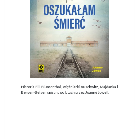
Historia Elli Blumenthal, więźniarki Auschwitz, Majdanka i
Bergen-Belsen spisana po latach przez Joannę Jowell.