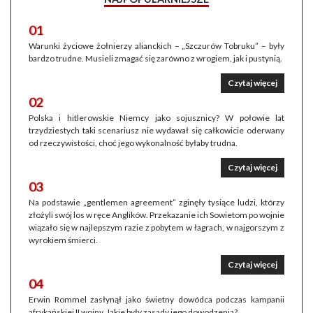
01
Warunki życiowe żołnierzy alianckich – „Szczurów Tobruku” – były
bardzo trudne. Musieli zmagać się zarówno z wrogiem, jak i pustynią.
Czytaj więcej
02
Polska i hitlerowskie Niemcy jako sojusznicy? W połowie lat
trzydziestych taki scenariusz nie wydawał się całkowicie oderwany
od rzeczywistości, choć jego wykonalność byłaby trudna.
Czytaj więcej
03
Na podstawie „gentlemen agreement” zginęły tysiące ludzi, którzy
złożyli swój los w ręce Anglików. Przekazanie ich Sowietom po wojnie
wiązało się w najlepszym razie z pobytem w łagrach, w najgorszym z
wyrokiem śmierci.
Czytaj więcej
04
Erwin Rommel zasłynął jako świetny dowódca podczas kampanii
afrykańskiej II wojny. Jakie były zasady jego dowodzenia?