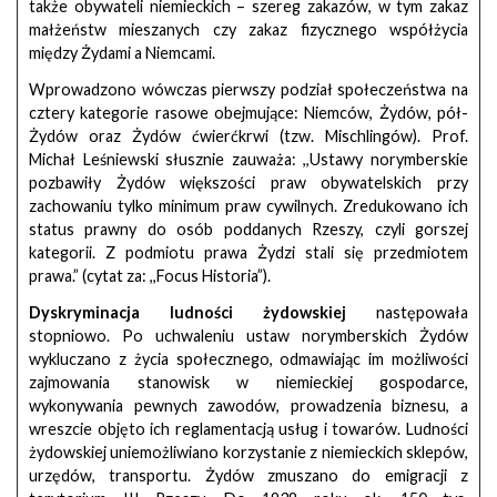
także obywateli niemieckich – szereg zakazów, w tym zakaz
małżeństw mieszanych czy zakaz fizycznego współżycia
między Żydami a Niemcami.
Wprowadzono wówczas pierwszy podział społeczeństwa na
cztery kategorie rasowe obejmujące: Niemców, Żydów, pół-
Żydów oraz Żydów ćwierćkrwi (tzw. Mischlingów). Prof.
Michał Leśniewski słusznie zauważa: ,,Ustawy norymberskie
pozbawiły Żydów większości praw obywatelskich przy
zachowaniu tylko minimum praw cywilnych. Zredukowano ich
status prawny do osób poddanych Rzeszy, czyli gorszej
kategorii. Z podmiotu prawa Żydzi stali się przedmiotem
prawa.” (cytat za: ,,Focus Historia”).
Dyskryminacja ludności żydowskiej
następowała
stopniowo. Po uchwaleniu ustaw norymberskich Żydów
wykluczano z życia społecznego, odmawiając im możliwości
zajmowania stanowisk w niemieckiej gospodarce,
wykonywania pewnych zawodów, prowadzenia biznesu, a
wreszcie objęto ich reglamentacją usług i towarów. Ludności
żydowskiej uniemożliwiano korzystanie z niemieckich sklepów,
urzędów, transportu. Żydów zmuszano do emigracji z