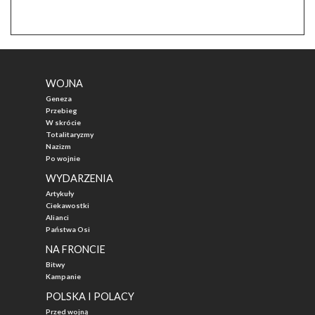
WOJNA
Geneza
Przebieg
W skrócie
Totalitaryzmy
Nazizm
Po wojnie
WYDARZENIA
Artykuły
Ciekawostki
Alianci
Państwa Osi
NA FRONCIE
Bitwy
Kampanie
POLSKA I POLACY
Przed wojną