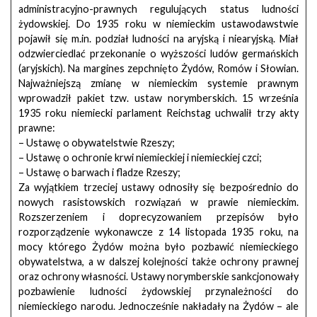
administracyjno-prawnych regulujących status ludności
żydowskiej. Do 1935 roku w niemieckim ustawodawstwie
pojawił się m.in. podział ludności na aryjską i niearyjską. Miał
odzwierciedlać przekonanie o wyższości ludów germańskich
(aryjskich). Na margines zepchnięto Żydów, Romów i Słowian.
Najważniejszą zmianę w niemieckim systemie prawnym
wprowadził pakiet tzw. ustaw norymberskich. 15 września
1935 roku niemiecki parlament Reichstag uchwalił trzy akty
prawne:
– Ustawę o obywatelstwie Rzeszy;
– Ustawę o ochronie krwi niemieckiej i niemieckiej czci;
– Ustawę o barwach i fladze Rzeszy;
Za wyjątkiem trzeciej ustawy odnosiły się bezpośrednio do
nowych rasistowskich rozwiązań w prawie niemieckim.
Rozszerzeniem i doprecyzowaniem przepisów było
rozporządzenie wykonawcze z 14 listopada 1935 roku, na
mocy którego Żydów można było pozbawić niemieckiego
obywatelstwa, a w dalszej kolejności także ochrony prawnej
oraz ochrony własności. Ustawy norymberskie sankcjonowały
pozbawienie ludności żydowskiej przynależności do
niemieckiego narodu. Jednocześnie nakładały na Żydów – ale