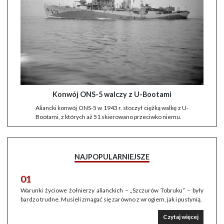
Konwój ONS-5 walczy z U-Bootami
Aliancki konwój ONS-5 w 1943 r. stoczył ciężką walkę z U-
Bootami, z których aż 51 skierowano przeciwko niemu.
NAJPOPULARNIEJSZE
01
Warunki życiowe żołnierzy alianckich – „Szczurów Tobruku” – były
bardzo trudne. Musieli zmagać się zarówno z wrogiem, jak i pustynią.
Czytaj więcej