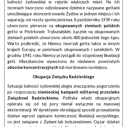
ludności żydowskiej w rejonie większych miast. Na ich
terenach tworzono odizolowane dzielnice nazywane gettami
umożliwiające skoncentrowanie Żydów w jednym miejscu i ich
separację od reszty społeczeństwa. 8 października 1939 roku
utworzono pierwsze na
okupowanych ziemiach polskich
getto w Piotrkowie Trybunalskim. Łącznie na okupowanych
ziemiach polskich utworzono około 400 jednostek tego typu.
Warto podkreślić, że Niemcy tworzyli getta także w innych
krajach Europy, w państwach okupowanych i satelickich. W
grudniu 1941 roku Niemcy przystąpili do stopniowej likwidacji
gett. Mieszkańców wywożono do niedawno powstałych
obozów koncentracyjnych
lub mordowano na miejscu.
Okupacja Związku Radzieckiego
Sytuacja ludności żydowskiej uległa znaczącemu pogorszeniu
po rozpoczęciu
niemieckiej kampanii militarnej przeciwko
Związkowi Radzieckiemu
. Polityka władz okupacyjnych
opierała się od tej pory niemal wyłącznie na masowej
eksterminacji. W dyrektywie określającej sposób prowadzenia
działań wprost zapisano konieczność likwidacji wszystkiego,
co jest związane z Żydami lub bolszewizmem. Ciężar działań