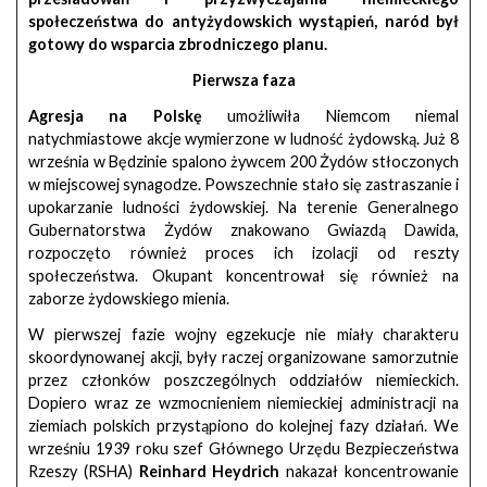
społeczeństwa do antyżydowskich wystąpień, naród był
gotowy do wsparcia zbrodniczego planu.
Pierwsza faza
Agresja na Polskę
umożliwiła Niemcom niemal
natychmiastowe akcje wymierzone w ludność żydowską. Już 8
września w Będzinie spalono żywcem 200 Żydów stłoczonych
w miejscowej synagodze. Powszechnie stało się zastraszanie i
upokarzanie ludności żydowskiej. Na terenie Generalnego
Gubernatorstwa Żydów znakowano Gwiazdą Dawida,
rozpoczęto również proces ich izolacji od reszty
społeczeństwa. Okupant koncentrował się również na
zaborze żydowskiego mienia.
W pierwszej fazie wojny egzekucje nie miały charakteru
skoordynowanej akcji, były raczej organizowane samorzutnie
przez członków poszczególnych oddziałów niemieckich.
Dopiero wraz ze wzmocnieniem niemieckiej administracji na
ziemiach polskich przystąpiono do kolejnej fazy działań. We
wrześniu 1939 roku szef Głównego Urzędu Bezpieczeństwa
Rzeszy (RSHA)
Reinhard Heydrich
nakazał koncentrowanie