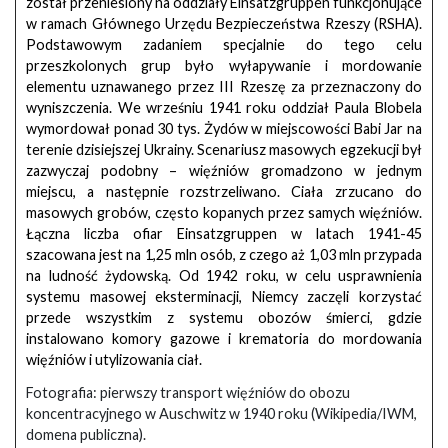
został przeniesiony na oddziały Einsatzgruppen funkcjonujące
w ramach Głównego Urzędu Bezpieczeństwa Rzeszy (RSHA).
Podstawowym zadaniem specjalnie do tego celu
przeszkolonych grup było wyłapywanie i mordowanie
elementu uznawanego przez III Rzeszę za przeznaczony do
wyniszczenia. We wrześniu 1941 roku oddział Paula Blobela
wymordował ponad 30 tys. Żydów w miejscowości Babi Jar na
terenie dzisiejszej Ukrainy. Scenariusz masowych egzekucji był
zazwyczaj podobny – więźniów gromadzono w jednym
miejscu, a następnie rozstrzeliwano. Ciała zrzucano do
masowych grobów, często kopanych przez samych więźniów.
Łączna liczba ofiar Einsatzgruppen w latach 1941-45
szacowana jest na 1,25 mln osób, z czego aż 1,03 mln przypada
na ludność żydowską. Od 1942 roku, w celu usprawnienia
systemu masowej eksterminacji, Niemcy zaczęli korzystać
przede wszystkim z systemu obozów śmierci, gdzie
instalowano komory gazowe i krematoria do mordowania
więźniów i utylizowania ciał.
Fotografia: pierwszy transport więźniów do obozu
koncentracyjnego w Auschwitz w 1940 roku (Wikipedia/IWM,
domena publiczna).