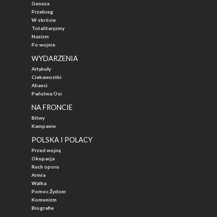
Geneza
Przebieg
W skrócie
Totalitaryzmy
Nazizm
Po wojnie
WYDARZENIA
Artykuły
Ciekawostki
Alianci
Państwa Osi
NA FRONCIE
Bitwy
Kampanie
POLSKA I POLACY
Przed wojną
Okupacja
Ruch oporu
Armia
Walka
Pomoc Żydom
Komunizm
Biografie