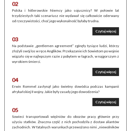
02
Polska i hitlerowskie Niemcy jako sojusznicy? W połowie lat
trzydziestych taki scenariusz nie wydawał się całkowicie oderwany
od rzeczywistości, choć jego wykonalność byłaby trudna.
Czytaj więcej
03
Na podstawie „gentlemen agreement” zginęły tysiące ludzi, którzy
złożyli swój los w ręce Anglików. Przekazanie ich Sowietom po wojnie
wiązało się w najlepszym razie z pobytem w łagrach, w najgorszym z
wyrokiem śmierci.
Czytaj więcej
04
Erwin Rommel zasłynął jako świetny dowódca podczas kampanii
afrykańskiej II wojny. Jakie były zasady jego dowodzenia?
Czytaj więcej
05
Sowieci transportowali więźniów do obozów pracy głównie przy
użyciu statków. Znaczna część z nich pochodziła z dostaw aliantów
zachodnich. W fatalnych warunkach przewożono nimi „niewolników