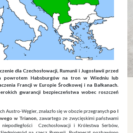
zenie dla Czechosłowacji, Rumunii i Jugosławii przed
ym powrotem Habsburgów na tron w Wiedniu lub
czenia Francji w Europie Środkowej i na Bałkanach.
zerokich gwarancji bezpieczeństwa wobec roszczeń
ch Austro-Węgier, znalazło się w obozie przegranych
po I
owego w Trianon
, zawartego ze zwycięskimi państwami
 niepodległości Czechosłowacji i Królestwa Serbów,
 Siedmiogród na rzecz Rumunii. Budapeszt pozbawiono