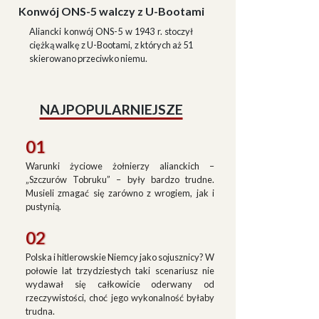
Konwój ONS-5 walczy z U-Bootami
Aliancki konwój ONS-5 w 1943 r. stoczył
ciężką walkę z U-Bootami, z których aż 51
skierowano przeciwko niemu.
NAJPOPULARNIEJSZE
01
Warunki życiowe żołnierzy alianckich –
„Szczurów Tobruku” – były bardzo trudne.
Musieli zmagać się zarówno z wrogiem, jak i
pustynią.
02
Polska i hitlerowskie Niemcy jako sojusznicy? W
połowie lat trzydziestych taki scenariusz nie
wydawał się całkowicie oderwany od
rzeczywistości, choć jego wykonalność byłaby
trudna.