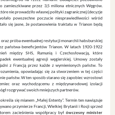
ło zamieszkiwane przez 3,5 miliona etnicznych Węgrów.
óre nie prowadziło własnej polityki zagranicznej (decyzje
łało powszechne poczucie niesprawiedliwości wśród
ało się jasne, że postanowienia traktatu w Trianon będą
 oraz próba ewentualnej restytucji monarchii habsburskiej
zez państwa-beneficjentów Trianon. W latach 1920-1922
mień między SHS, Rumunią i Czechosłowacją, które
dek ewentualnej agresji węgierskiej. Umowy zostały
aźni z Francją przez każde z wymienionych państw. To
ozumienia, opowiadając się za stworzeniem w tej części
znie państw. W ten sposób starano się zapobiec wzrostowi
miec oraz wychodzącemu z międzynarodowej izolacji
ógł rozgrywać swoich mniejszych partnerów.
kreśla się mianem „Małej Ententy”. Termin ten nawiązuje
ywano przymierze Francji, Wielkiej Brytanii i Rosji sprzed
jatorem zacieśnienia współpracy był
ówczesny minister