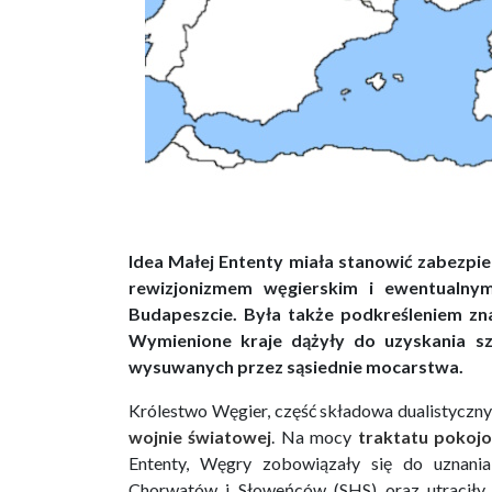
Idea Małej Ententy miała stanowić zabezpiec
rewizjonizmem węgierskim i ewentualn
Budapeszcie. Była także podkreśleniem zna
Wymienione kraje dążyły do uzyskania s
wysuwanych przez sąsiednie mocarstwa.
Królestwo Węgier, część składowa dualistyczny
wojnie światowej
. Na mocy
traktatu pokoj
Ententy, Węgry zobowiązały się do uznania
Chorwatów i Słoweńców (SHS) oraz utraciły