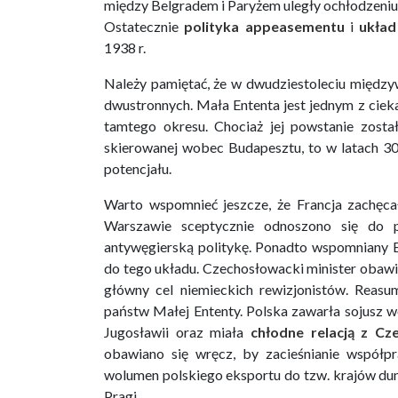
między Belgradem i Paryżem uległy ochłodzeniu,
Ostatecznie
polityka appeasementu
i
układ
1938 r.
Należy pamiętać, że w dwudziestoleciu między
dwustronnych. Mała Ententa jest jednym z ciek
tamtego okresu. Chociaż jej powstanie został
skierowanej wobec Budapesztu, to w latach 30
potencjału.
Warto wspomnieć jeszcze, że Francja zachęca
Warszawie sceptycznie odnoszono się do 
antywęgierską politykę. Ponadto wspomniany Ed
do tego układu. Czechosłowacki minister obawia
główny cel niemieckich rewizjonistów. Reasu
państw Małej Ententy. Polska zawarła sojusz 
Jugosławii oraz miała
chłodne relacją z Cz
obawiano się wręcz, by zacieśnianie współp
wolumen polskiego eksportu do tzw. krajów duna
Pragi.