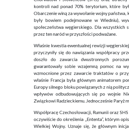
kontroli nad ponad 70% terytorium, które by
Obarczenie winą za wywołanie wojny państwa, kt
były bowiem podejmowane w Wiedniu), wywo
społeczeństwa węgierskiego. Dla wszystkich st
przez ten naród w przyszłości podważane.
Właśnie kwestia ewentualnej rewizji węgierskiej
przyczyniły się do nawiązania współpracy pr
doszło do zawarcia dwustronnych porozu
gwarantowały sobie wzajemną pomoc na wypa
wzmocnione przez zawarcie traktatów o przyj
właśnie Francja była głównym animatorem por
Europy silnego bloku powiązanych z nią polityc
wpływów odbudowujących się po wojnie Nie
Związkowi Radzieckiemu. Jednocześnie Paryż m
Współpracę Czechosłowacji, Rumunii oraz SHS o
oczywiście do określenia „Ententa”, którym opis
Wielkiej Wojny. Uznaje się, że głównym inic