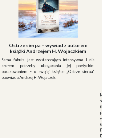
Ostrze sierpa – wywiad z autorem
książki Andrzejem H. Wojaczkiem
Sama fabuła jest wystarczająco intensywna i nie
czułem potrzeby ubogacania jej poetyckim
obrazowaniem – o swojej książce „Ostrze sierpa”
opowiada Andrzej H. Wojaczek.
Muszki
Muszkieterowie Du
stanowili elitarną je
(Milizia Volontaria p
pełniącą rolę gwardi
w latach 1923-1940.
uroczystościach fa
Palazzo Venezia w 
Duce. Muszkieterowi