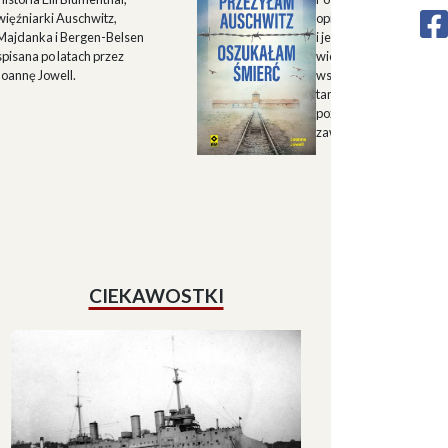
więźniarki Auschwitz,
opisu historii Górnego 
Majdanka i Bergen-Belsen
i jego mieszkańców w X
spisana po latach przez
wieku oraz zapisu
Joannę Jowell.
wspomnień mieszkańc
tamtych terenów, które
pozwalają lepiej zrozum
zawiłe koleje losu regio
CIEKAWOSTKI