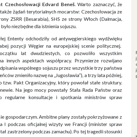
nt Czechosłowacji Edvard Beneš
. Warto zaznaczyć, że
 także żądań terytorialnych mocarstw: Czechosłowacja ze
trony ZSRR (Besarabia), SHS ze strony Włoch (Dalmacja,
 było niezbędne dla istnienia sojuszu.
ej Ententy odchodziły od antywęgierskiego wydźwięku
bej pozycji Węgier na europejskiej scenie politycznej.
oczątku lat dwudziestych, co pozwoliło wszystkim
a innych aspektach współpracy. Przymierze rozwijano
odpisania wspólnego sojuszu przez wszystkie trzy państwa
ców zmieniło nazwę na „Jugosławia”), a trzy lata później,
o tzw. Pakt Organizacyjny, który powołał stałe struktury.
newie. Na jego mocy powstały Stała Rada Państw oraz
o regularne konsultacje i spotkania ministrów spraw
sie gospodarczym. Ambitne plany zostały pokrzyżowane z
 I podczas oficjalnej wizyty we Francji (minister spraw
tał zastrzelony podczas zamachu). Po tej tragedii stosunki