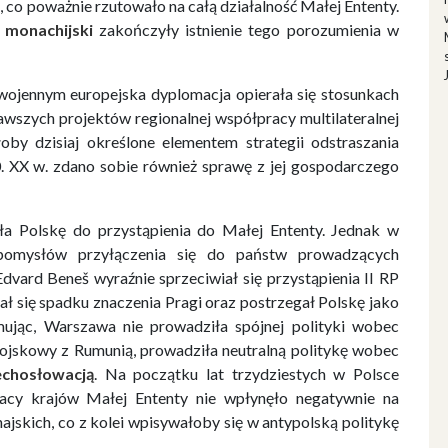
 co poważnie rzutowało na całą działalność Małej Ententy.
 monachijski
zakończyły istnienie tego porozumienia w
wojennym europejska dyplomacja opierała się stosunkach
awszych projektów regionalnej współpracy multilateralnej
oby dzisiaj określone elementem strategii odstraszania
. XX w. zdano sobie również sprawę z jej gospodarczego
ła Polskę do przystąpienia do Małej Ententy. Jednak w
pomysłów przyłączenia się do państw prowadzących
vard Beneš wyraźnie sprzeciwiał się przystąpienia II RP
ł się spadku znaczenia Pragi oraz postrzegał Polskę jako
mując, Warszawa nie prowadziła spójnej polityki wobec
wojskowy z Rumunią, prowadziła neutralną politykę wobec
echosłowacją
. Na początku lat trzydziestych w Polsce
racy krajów Małej Ententy nie wpłynęło negatywnie na
jskich, co z kolei wpisywałoby się w antypolską politykę