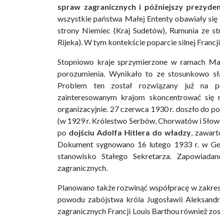
spraw zagranicznych i późniejszy prezyde
wszystkie państwa Małej Ententy obawiały się
strony Niemiec (Kraj Sudetów), Rumunia ze s
Rijeka). W tym kontekście poparcie silnej Francji
Stopniowo kraje sprzymierzone w ramach Mał
porozumienia. Wynikało to ze stosunkowo sła
Problem ten został rozwiązany już na p
zainteresowanym krajom skoncentrować się n
organizacyjnie. 27 czerwca 1930 r. doszło do p
(w 1929 r. Królestwo Serbów, Chorwatów i Słoweń
po
dojściu Adolfa Hitlera do władzy
, zawart
Dokument sygnowano 16 lutego 1933 r. w Ge
stanowisko Stałego Sekretarza. Zapowiadan
zagranicznych.
Planowano także rozwinąć współpracę w zakre
powodu zabójstwa króla Jugosławii Aleksandra
zagranicznych Francji Louis Barthou również zos