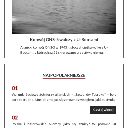
Konwój ONS-5 walczy z U-Bootami
Aliancki konwój ONS-5 w 1943 r. stoczył ciężką walkę z U-
Bootami, z których aż 51 skierowano przeciwko niemu.
NAJPOPULARNIEJSZE
01
Warunki życiowe żołnierzy alianckich – „Szczurów Tobruku” – były
bardzo trudne. Musieli zmagać się zarówno z wrogiem, jak i pustynią.
Czytaj więcej
02
Polska i hitlerowskie Niemcy jako sojusznicy? W połowie lat