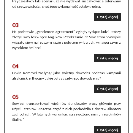
trzydziestych taki scenariusz nie wydawał się całkowicie oderwany
od rzeczywistości, choć jego wykonalność byłaby trudna.
Czytaj więcej
03
Na podstawie „gentlemen agreement” zginęły tysiące ludzi, którzy
złożyli swój los w ręce Anglików. Przekazanie ich Sowietom po wojnie
wiązało się w najlepszym razie z pobytem w łagrach, w najgorszym z
wyrokiem śmierci.
Czytaj więcej
04
Erwin Rommel zasłynął jako świetny dowódca podczas kampanii
afrykańskiej II wojny. Jakie były zasady jego dowodzenia?
Czytaj więcej
05
Sowieci transportowali więźniów do obozów pracy głównie przy
użyciu statków. Znaczna część z nich pochodziła z dostaw aliantów
zachodnich. W fatalnych warunkach przewożono nimi „niewolników
Stalina”.
Czytaj więcej