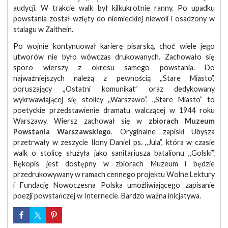
audycji. W trakcie walk był kilkukrotnie ranny. Po upadku
powstania został wzięty do niemieckiej niewoli i osadzony w
stalagu w Zaithein.
Po wojnie kontynuował karierę pisarską, choć wiele jego
utworów nie było wówczas drukowanych. Zachowało się
sporo wierszy z okresu samego powstania. Do
najważniejszych należą z pewnością ,,Stare Miasto”,
poruszający ,,Ostatni komunikat” oraz dedykowany
wykrwawiającej się stolicy ,,Warszawo”. ,,Stare Miasto” to
poetyckie przedstawienie dramatu walczącej w 1944 roku
Warszawy. Wiersz zachował się w
zbiorach Muzeum
Powstania Warszawskiego
. Oryginalne zapiski Ubysza
przetrwały w zeszycie Ilony Daniel ps. ,,Jula”, która w czasie
walk o stolicę służyła jako sanitariusza batalionu ,,Golski”.
Rękopis jest dostępny w zbiorach Muzeum i będzie
przedrukowywany w ramach cennego projektu Wolne Lektury
i Fundację Nowoczesna Polska umożliwiającego zapisanie
poezji powstańczej w Internecie. Bardzo ważna inicjatywa.