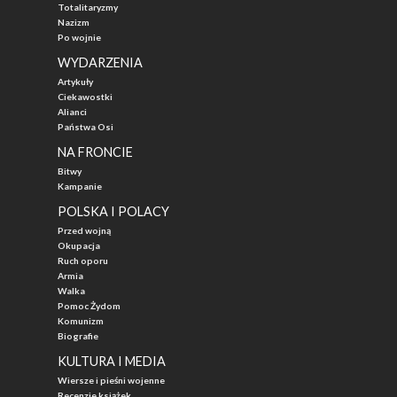
Totalitaryzmy
Nazizm
Po wojnie
WYDARZENIA
Artykuły
Ciekawostki
Alianci
Państwa Osi
NA FRONCIE
Bitwy
Kampanie
POLSKA I POLACY
Przed wojną
Okupacja
Ruch oporu
Armia
Walka
Pomoc Żydom
Komunizm
Biografie
KULTURA I MEDIA
Wiersze i pieśni wojenne
Recenzje książek