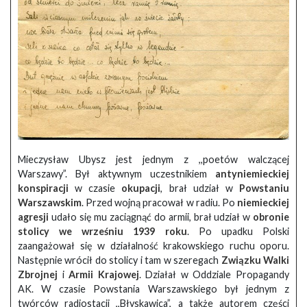
Mieczysław Ubysz jest jednym z ,,poetów walczącej
Warszawy”. Był aktywnym uczestnikiem
antyniemieckiej
konspiracji
w czasie
okupacji
, brał udział w
Powstaniu
Warszawskim
. Przed wojną pracował w radiu. Po
niemieckiej
agresji
udało się mu zaciągnąć do armii, brał udział w
obronie
stolicy we wrześniu 1939 roku
. Po upadku Polski
zaangażował się w działalność krakowskiego ruchu oporu.
Następnie wrócił do stolicy i tam w szeregach
Związku Walki
Zbrojnej
i
Armii Krajowej
. Działał w Oddziale Propagandy
AK. W czasie Powstania Warszawskiego był jednym z
twórców radiostacji ,,Błyskawica”, a także autorem części