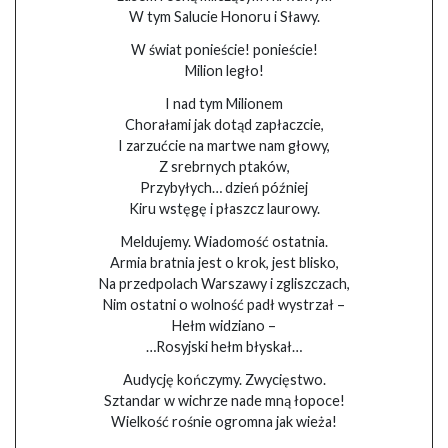
W tym Salucie Honoru i Sławy.
W świat ponieście! ponieście!
Milion legło!
I nad tym Milionem
Chorałami jak dotąd zapłaczcie,
I zarzućcie na martwe nam głowy,
Z srebrnych ptaków,
Przybyłych… dzień później
Kiru wstęgę i płaszcz laurowy.
Meldujemy. Wiadomość ostatnia.
Armia bratnia jest o krok, jest blisko,
Na przedpolach Warszawy i zgliszczach,
Nim ostatni o wolność padł wystrzał –
Hełm widziano –
…Rosyjski hełm błyskał…
Audycję kończymy. Zwycięstwo.
Sztandar w wichrze nade mną łopoce!
Wielkość rośnie ogromna jak wieża!