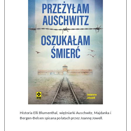
Historia Elli Blumenthal, więźniarki Auschwitz, Majdanka i
Bergen-Belsen spisana po latach przez Joannę Jowell.