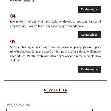
wyrokiem śmierci.
Czytaj więcej
04
Erwin Rommel zasłynął jako świetny dowódca podczas kampanii
afrykańskiej II wojny. Jakie były zasady jego dowodzenia?
Czytaj więcej
05
Sowieci transportowali więźniów do obozów pracy głównie przy
użyciu statków. Znaczna część z nich pochodziła z dostaw aliantów
zachodnich. W fatalnych warunkach przewożono nimi „niewolników
Stalina”.
Czytaj więcej
NEWSLETTER
Twój adres e-mail