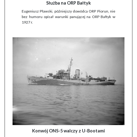
Służba na ORP Bałtyk
Eugeniusz Pławski, późniejszy dowódca ORP Piorun, nie
bez humoru opisał warunki panującej na ORP Bałtyk w
1927 r.
Konwój ONS-5 walczy z U-Bootami