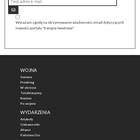
Wyrażam zgodę na otrzymywanie wiadomości email dotyczących
nowości portalu "II wojna światowa".
WOJNA
Geneza
Przebieg
W skrócie
Totalitaryzmy
Nazizm
Po wojnie
WYDARZENIA
Artykuły
Ciekawostki
Alianci
Państwa Osi