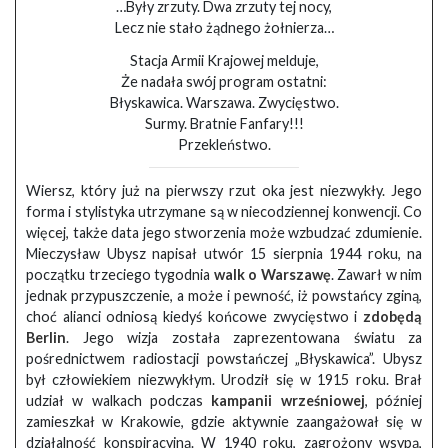
…Były zrzuty. Dwa zrzuty tej nocy,
Lecz nie stało żądnego żołnierza…
Stacja Armii Krajowej melduje,
Że nadała swój program ostatni:
Błyskawica. Warszawa. Zwycięstwo.
Surmy. Bratnie Fanfary!!!
Przekleństwo.
Wiersz, który już na pierwszy rzut oka jest niezwykły. Jego
forma i stylistyka utrzymane są w niecodziennej konwencji. Co
więcej, także data jego stworzenia może wzbudzać zdumienie.
Mieczysław Ubysz napisał utwór 15 sierpnia 1944 roku, na
początku trzeciego tygodnia
walk o Warszawę
. Zawarł w nim
jednak przypuszczenie, a może i pewność, iż powstańcy zginą,
choć alianci odniosą kiedyś końcowe zwycięstwo i
zdobędą
Berlin
. Jego wizja została zaprezentowana światu za
pośrednictwem radiostacji powstańczej „Błyskawica”. Ubysz
był człowiekiem niezwykłym. Urodził się w 1915 roku. Brał
udział w walkach podczas
kampanii wrześniowej
, później
zamieszkał w Krakowie, gdzie aktywnie zaangażował się w
działalność konspiracyjną. W 1940 roku, zagrożony wsypą,