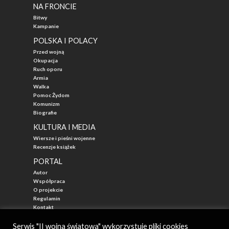
NA FRONCIE
Bitwy
Kampanie
POLSKA I POLACY
Przed wojną
Okupacja
Ruch oporu
Armia
Walka
Pomoc Żydom
Komunizm
Biografie
KULTURA I MEDIA
Wiersze i pieśni wojenne
Recenzje książek
PORTAL
Autor
Współpraca
O projekcie
Regulamin
Kontakt
"Przed Waszą Erą"
Serwis "II wojna światowa" wykorzystuje pliki cookies