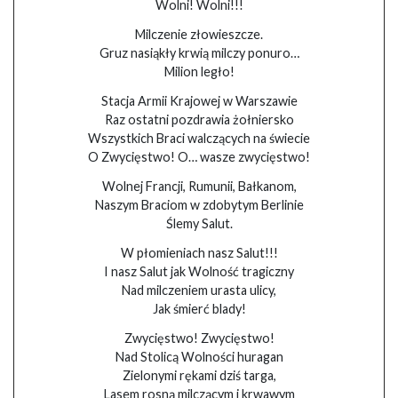
Wolni! Wolni!!!
Milczenie złowieszcze.
Gruz nasiąkły krwią milczy ponuro…
Milion legło!
Stacja Armii Krajowej w Warszawie
Raz ostatni pozdrawia żołniersko
Wszystkich Braci walczących na świecie
O Zwycięstwo! O… wasze zwycięstwo!
Wolnej Francji, Rumunii, Bałkanom,
Naszym Braciom w zdobytym Berlinie
Ślemy Salut.
W płomieniach nasz Salut!!!
I nasz Salut jak Wolność tragiczny
Nad milczeniem urasta ulicy,
Jak śmierć blady!
Zwycięstwo! Zwycięstwo!
Nad Stolicą Wolności huragan
Zielonymi rękami dziś targa,
Lasem rosną milczącym i krwawym