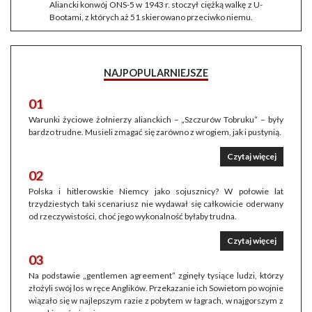
Aliancki konwój ONS-5 w 1943 r. stoczył ciężką walkę z U-
Bootami, z których aż 51 skierowano przeciwko niemu.
NAJPOPULARNIEJSZE
01
Warunki życiowe żołnierzy alianckich – „Szczurów Tobruku” – były
bardzo trudne. Musieli zmagać się zarówno z wrogiem, jak i pustynią.
Czytaj więcej
02
Polska i hitlerowskie Niemcy jako sojusznicy? W połowie lat
trzydziestych taki scenariusz nie wydawał się całkowicie oderwany
od rzeczywistości, choć jego wykonalność byłaby trudna.
Czytaj więcej
03
Na podstawie „gentlemen agreement” zginęły tysiące ludzi, którzy
złożyli swój los w ręce Anglików. Przekazanie ich Sowietom po wojnie
wiązało się w najlepszym razie z pobytem w łagrach, w najgorszym z