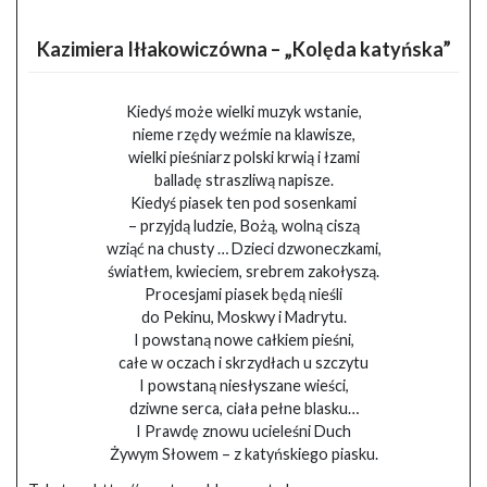
Kazimiera Iłłakowiczówna – „Kolęda katyńska”
Kiedyś może wielki muzyk wstanie,
nieme rzędy weźmie na klawisze,
wielki pieśniarz polski krwią i łzami
balladę straszliwą napisze.
Kiedyś piasek ten pod sosenkami
– przyjdą ludzie, Bożą, wolną ciszą
wziąć na chusty … Dzieci dzwoneczkami,
światłem, kwieciem, srebrem zakołyszą.
Procesjami piasek będą nieśli
do Pekinu, Moskwy i Madrytu.
I powstaną nowe całkiem pieśni,
całe w oczach i skrzydłach u szczytu
I powstaną niesłyszane wieści,
dziwne serca, ciała pełne blasku…
I Prawdę znowu ucieleśni Duch
Żywym Słowem – z katyńskiego piasku.