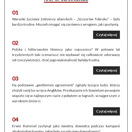
01
Warunki życiowe żołnierzy alianckich – „Szczurów Tobruku” – były
bardzo trudne. Musieli zmagać się zarówno z wrogiem, jak i pustynią.
Czytaj więcej
02
Polska i hitlerowskie Niemcy jako sojusznicy? W połowie lat
trzydziestych taki scenariusz nie wydawał się całkowicie oderwany
od rzeczywistości, choć jego wykonalność byłaby trudna.
Czytaj więcej
03
Na podstawie „gentlemen agreement” zginęły tysiące ludzi, którzy
złożyli swój los w ręce Anglików. Przekazanie ich Sowietom po wojnie
wiązało się w najlepszym razie z pobytem w łagrach, w najgorszym z
wyrokiem śmierci.
Czytaj więcej
04
Erwin Rommel zasłynął jako świetny dowódca podczas kampanii
afrykańskiej II wojny. Jakie były zasady jego dowodzenia?