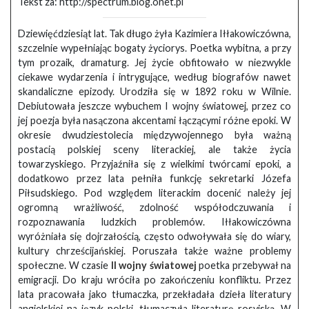
Tekst za: http://spectrum.blog.onet.pl
Dziewięćdziesiąt lat. Tak długo żyła Kazimiera Iłłakowiczówna,
szczelnie wypełniając bogaty życiorys. Poetka wybitna, a przy
tym prozaik, dramaturg. Jej życie obfitowało w niezwykle
ciekawe wydarzenia i intrygujące, według biografów nawet
skandaliczne epizody. Urodziła się w 1892 roku w Wilnie.
Debiutowała jeszcze wybuchem I wojny światowej, przez co
jej poezja była nasączona akcentami łączącymi różne epoki. W
okresie dwudziestolecia międzywojennego była ważną
postacią polskiej sceny literackiej, ale także życia
towarzyskiego. Przyjaźniła się z wielkimi twórcami epoki, a
dodatkowo przez lata pełniła funkcję sekretarki Józefa
Piłsudskiego. Pod względem literackim docenić należy jej
ogromną wrażliwość, zdolność współodczuwania i
rozpoznawania ludzkich problemów. Iłłakowiczówna
wyróżniała się dojrzałością, często odwoływała się do wiary,
kultury chrześcijańskiej. Poruszała także ważne problemy
społeczne. W czasie
II wojny światowej
poetka przebywał na
emigracji. Do kraju wróciła po zakończeniu konfliktu. Przez
lata pracowała jako tłumaczka, przekładała dzieła literatury
angielskiej na język polski, tłumaczyła literaturę rosyjską. W