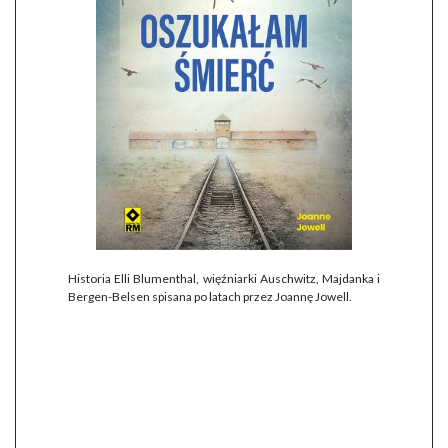
Historia Elli Blumenthal, więźniarki Auschwitz, Majdanka i
Bergen-Belsen spisana po latach przez Joannę Jowell.