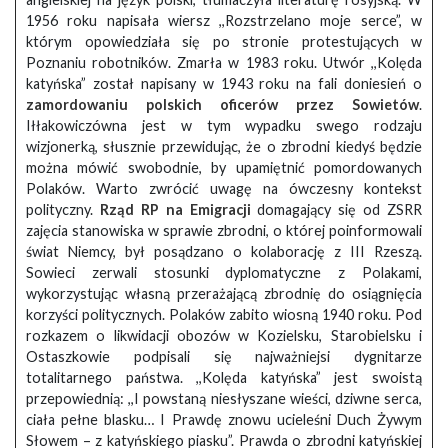
1956 roku napisała wiersz ,,Rozstrzelano moje serce”, w
którym opowiedziała się po stronie protestujących w
Poznaniu robotników. Zmarła w 1983 roku. Utwór ,,Kolęda
katyńska” został napisany w 1943 roku na fali doniesień o
zamordowaniu polskich oficerów przez Sowietów
.
Iłłakowiczówna jest w tym wypadku swego rodzaju
wizjonerką, słusznie przewidując, że o zbrodni kiedyś będzie
można mówić swobodnie, by upamiętnić pomordowanych
Polaków. Warto zwrócić uwagę na ówczesny kontekst
polityczny.
Rząd RP na Emigracji
domagający się od ZSRR
zajęcia stanowiska w sprawie zbrodni, o której poinformowali
świat Niemcy, był posądzano o kolaborację z III Rzeszą.
Sowieci zerwali stosunki dyplomatyczne z Polakami,
wykorzystując własną przerażającą zbrodnię do osiągnięcia
korzyści politycznych. Polaków zabito wiosną 1940 roku. Pod
rozkazem o likwidacji obozów w Kozielsku, Starobielsku i
Ostaszkowie podpisali się najważniejsi dygnitarze
totalitarnego państwa. ,,Kolęda katyńska” jest swoistą
przepowiednią: ,,I powstaną niesłyszane wieści, dziwne serca,
ciała pełne blasku… I Prawdę znowu ucieleśni Duch Żywym
Słowem – z katyńskiego piasku”. Prawda o zbrodni katyńskiej