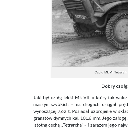
Czołg Mk VII Tetrarch
Dobry czołg,
Jaki był czołg lekki Mk VII, o który tak walcz
maszyn szybkich – na drogach osiągał prę
wynoszącej 7,62 t. Posiadał uzbrojenie w skła
granatów dymnych kal. 101,6 mm. Jego załogę s
istotną cechą „Tetrarcha” – i zarazem jego naj