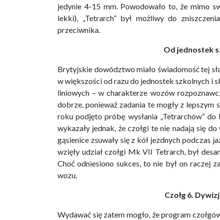
jedynie 4-15 mm. Powodowało to, że mimo swo
lekki), „Tetrarch” był możliwy do zniszczeni
przeciwnika.
Od jednostek 
Brytyjskie dowództwo miało świadomość tej słab
w większości od razu do jednostek szkolnych i 
liniowych – w charakterze wozów rozpoznawczy
dobrze, ponieważ zadania te mogły z lepszym
roku podjęto próbę wysłania „Tetrarchów” do b
wykazały jednak, że czołgi te nie nadają się do
gąsienice zsuwały się z kół jezdnych podczas ja
wzięły udział czołgi Mk VII Tetrarch, był des
Choć odniesiono sukces, to nie był on raczej 
wozu.
Czołg 6. Dywiz
Wydawać się zatem mogło, że program czołgów