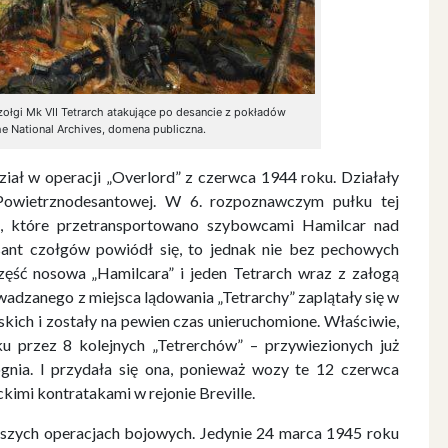
ołgi Mk VII Tetrarch atakujące po desancie z pokładów
 National Archives, domena publiczna.
ział w operacji „Overlord” z czerwca 1944 roku. Działały
 Powietrznodesantowej. W 6. rozpoznawczym pułku tej
h, które przetransportowano szybowcami Hamilcar nad
ant czołgów powiódł się, to jednak nie bez pechowych
zęść nosowa „Hamilcara” i jeden Tetrarch wraz z załogą
dzanego z miejsca lądowania „Tetrarchy” zaplątały się w
ich i zostały na pewien czas unieruchomione. Właściwie,
 przez 8 kolejnych „Tetrerchów” – przywiezionych już
gnia. I przydała się ona, ponieważ wozy te 12 czerwca
kimi kontratakami w rejonie Breville.
ększych operacjach bojowych. Jedynie 24 marca 1945 roku