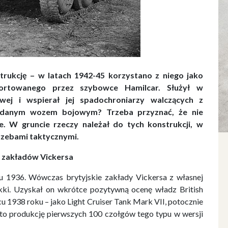
strukcję – w latach 1942-45 korzystano z niego jako
portowanego przez szybowce Hamilcar. Służył w
owej i wspierał jej spadochroniarzy walczących z
 udanym wozem bojowym? Trzeba przyznać, że nie
e. W gruncie rzeczy należał do tych konstrukcji, w
rzebami taktycznymi.
a zakładów Vickersa
ku 1936. Wówczas brytyjskie zakłady Vickersa z własnej
ekki. Uzyskał on wkrótce pozytywną ocenę władz British
cu 1938 roku – jako Light Cruiser Tank Mark VII, potocznie
to produkcję pierwszych 100 czołgów tego typu w wersji