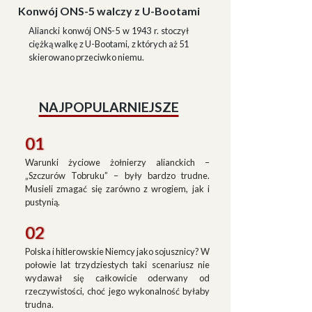
Konwój ONS-5 walczy z U-Bootami
Aliancki konwój ONS-5 w 1943 r. stoczył
ciężką walkę z U-Bootami, z których aż 51
skierowano przeciwko niemu.
NAJPOPULARNIEJSZE
01
Warunki życiowe żołnierzy alianckich –
„Szczurów Tobruku” – były bardzo trudne.
Musieli zmagać się zarówno z wrogiem, jak i
pustynią.
02
Polska i hitlerowskie Niemcy jako sojusznicy? W
połowie lat trzydziestych taki scenariusz nie
wydawał się całkowicie oderwany od
rzeczywistości, choć jego wykonalność byłaby
trudna.