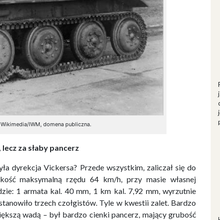
. Wikimedia/IWM, domena publiczna.
 lecz za słaby pancerz
yła dyrekcja Vickersa? Przede wszystkim, zaliczał się do
dkość maksymalną rzędu 64 km/h, przy masie własnej
dzie: 1 armata kal. 40 mm, 1 km kal. 7,92 mm, wyrzutnie
tanowiło trzech czołgistów. Tyle w kwestii zalet. Bardzo
większą wadą – był bardzo cienki pancerz, mający grubość