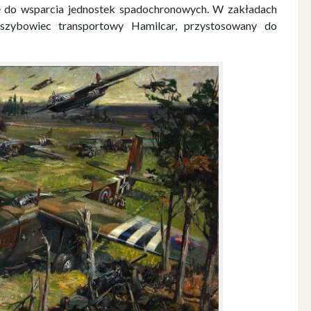
się do wsparcia jednostek spadochronowych. W zakładach
 szybowiec transportowy Hamilcar, przystosowany do