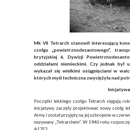
Mk VII Tetrarch stanowił interesującą kon
czołgu „powietrznodesantowego”, trans
brytyjskiej 6. Dywizji Powietrznodesant
oddziałami niemieckimi. Czy jednak był
wykazał się wielkimi osiągnięciami w walc
których myśl techniczna zwyciężyła nad pot
Inicjatyw
Początki lekkiego czołgu Tetrarch sięgają ro
inicjatywy zaczęły projektować nowy czołg l
Army i został przyjęty na jej uzbrojenie w czerw
nazywany „Tetrarchem”. W 1940 roku rozpoczę
A17E2.