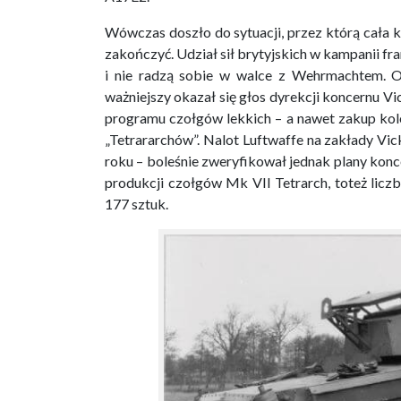
Wówczas doszło do sytuacji, przez którą cała 
zakończyć. Udział sił brytyjskich w kampanii fra
i nie radzą sobie w walce z Wehrmachtem. Op
ważniejszy okazał się głos dyrekcji koncernu V
programu czołgów lekkich – a nawet zakup ko
„Tetrararchów”. Nalot Luftwaffe na zakłady V
roku – boleśnie zweryfikował jednak plany kon
produkcji czołgów Mk VII Tetrarch, toteż lic
177 sztuk.