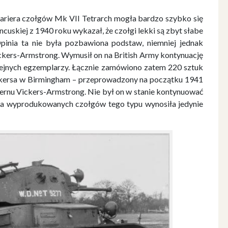
kariera czołgów Mk VII Tetrarch mogła bardzo szybko się
ncuskiej z 1940 roku wykazał, że czołgi lekki są zbyt słabe
inia ta nie była pozbawiona podstaw, niemniej jednak
ickers-Armstrong. Wymusił on na British Army kontynuację
lejnych egzemplarzy. Łącznie zamówiono zatem 220 sztuk
ickersa w Birmingham – przeprowadzony na początku 1941
cernu Vickers-Armstrong. Nie był on w stanie kontynuować
zba wyprodukowanych czołgów tego typu wynosiła jedynie