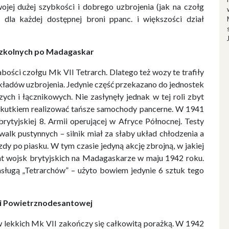
jej dużej szybkości i dobrego uzbrojenia (jak na czołg
a dla każdej dostępnej broni ppanc. i większości dział
szkolnych po Madagaskar
ości czołgu Mk VII Tetrarch. Dlatego też wozy te trafiły
składów uzbrojenia. Jedynie część przekazano do jednostek
ch i łącznikowych. Nie zasłynęły jednak w tej roli zbyt
 skutkiem realizować tańsze samochody pancerne. W 1941
rytyjskiej 8. Armii operującej w Afryce Północnej. Testy
 walk pustynnych – silnik miał za słaby układ chłodzenia a
zdy po piasku. W tym czasie jedyną akcję zbrojną, w jakiej
ant wojsk brytyjskich na Madagaskarze w maju 1942 roku.
zasługą „Tetrarchów” – użyto bowiem jedynie 6 sztuk tego
ji Powietrznodesantowej
 lekkich Mk VII zakończy się całkowitą porażką. W 1942