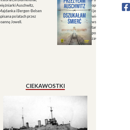
więźniarki Auschwitz,
opisu historii Górnego 
Majdanka i Bergen-Belsen
i jego mieszkańców w X
spisana po latach przez
wieku oraz zapisu
Joannę Jowell.
wspomnień mieszkańc
tamtych terenów, które
pozwalają lepiej zrozum
zawiłe koleje losu regio
CIEKAWOSTKI