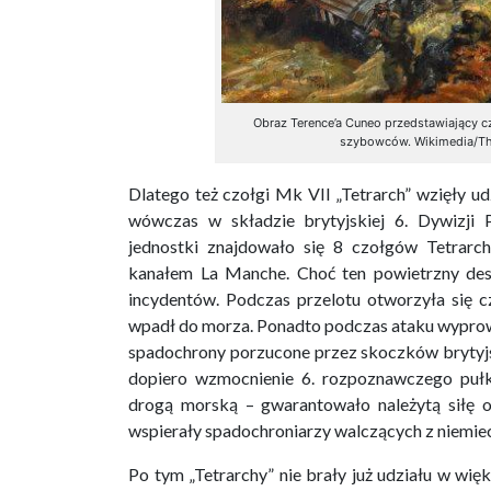
Obraz Terence’a Cuneo przedstawiający cz
szybowców. Wikimedia/The
Dlatego też czołgi Mk VII „Tetrarch” wzięły ud
wówczas w składzie brytyjskiej 6. Dywizji
jednostki znajdowało się 8 czołgów Tetrarc
kanałem La Manche. Choć ten powietrzny des
incydentów. Podczas przelotu otworzyła się c
wpadł do morza. Ponadto podczas ataku wyprowa
spadochrony porzucone przez skoczków brytyjsk
dopiero wzmocnienie 6. rozpoznawczego pułku
drogą morską – gwarantowało należytą siłę o
wspierały spadochroniarzy walczących z niemiec
Po tym „Tetrarchy” nie brały już udziału w wi