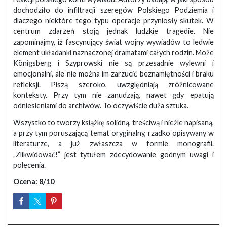
dochodziło do infiltracji szeregów Polskiego Podziemia i
dlaczego niektóre tego typu operacje przyniosły skutek. W
centrum zdarzeń stoją jednak ludzkie tragedie. Nie
zapominajmy, iż fascynujący świat wojny wywiadów to ledwie
element układanki naznaczonej dramatami całych rodzin. Może
Königsberg i Szyprowski nie są przesadnie wylewni i
emocjonalni, ale nie można im zarzucić beznamiętności i braku
refleksji. Piszą szeroko, uwzględniają zróżnicowane
konteksty. Przy tym nie zanudzają, nawet gdy epatują
odniesieniami do archiwów. To oczywiście duża sztuka.
Wszystko to tworzy książkę solidną, treściwą i nieźle napisaną,
a przy tym poruszającą temat oryginalny, rzadko opisywany w
literaturze, a już zwłaszcza w formie monografii.
„Zlikwidować!” jest tytułem zdecydowanie godnym uwagi i
polecenia.
Ocena: 8/10