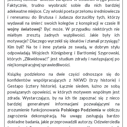
Faktycznie, trudno wyobrazić sobie dla nich bardziej
adekwatne miejsce. Czy włoski poeta przełomu średniowiecza
i renesansu do Brutusa i Judasza dorzuciłby tych, którzy
wydawali na śmierć swoich kolegów z konspiracji w czasie
II
wojny światowej
? Być może. W przypadku niektórych nie
miałbym zresztą żadnych wątpliwości. Jakie były ich
motywacje? Dlaczego wyrzekli się ideałów i złamali przysięgę?
Kim byli? Na te i inne pytania ze swadą, w dobrym stylu
odpowiadają Wojciech Königsberg i Bartłomiej Szyprowski,
których „Zlikwidować!” jest studium zdrady i następującej po
niej konspiracyjnej sprawiedliwości.
Książkę podzielono na dwie części odnoszące się do
konfidentów współpracujących z NKWD (trzy historie) i
Gestapo (cztery historie). Łącznie siedem, luźno ze sobą
powiązanych opowieści, w których motywem wspólnym jest
zdrada. Wystarczająco, by na ich tle zapoznać się z nieco
bardziej generalnymi informacjami pozwalającymi na
zrozumienie funkcjonowania
Polskiego Podziemia
w obliczu
zagrożenia dekonspiracją. Na uwagę zasługują bardzo
dokładne badania, jakie przeprowadzili autorzy. Odzwierciedla