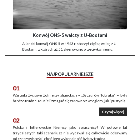
Konwój ONS-5 walczy z U-Bootami
Aliancki konwój ONS-5 w 1943 r. stoczył ciężką walkę z U-
Bootami, z których aż 51 skierowano przeciwko niemu.
NAJPOPULARNIEJSZE
01
Warunki życiowe żołnierzy alianckich – „Szczurów Tobruku” – były
bardzo trudne. Musieli zmagać się zarówno z wrogiem, jak i pustynią.
Czytaj więcej
02
Polska i hitlerowskie Niemcy jako sojusznicy? W połowie lat
trzydziestych taki scenariusz nie wydawał się całkowicie oderwany
od rzeczywistości, choć jego wykonalność byłaby trudna.