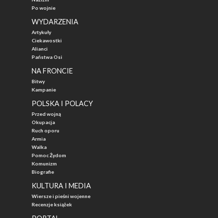
Po wojnie
WYDARZENIA
Artykuły
Ciekawostki
Alianci
Państwa Osi
NA FRONCIE
Bitwy
Kampanie
POLSKA I POLACY
Przed wojną
Okupacja
Ruch oporu
Armia
Walka
Pomoc Żydom
Komunizm
Biografie
KULTURA I MEDIA
Wiersze i pieśni wojenne
Recenzje książek