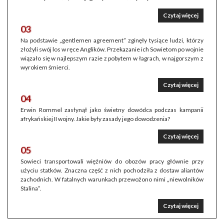
Czytaj więcej
03
Na podstawie „gentlemen agreement” zginęły tysiące ludzi, którzy
złożyli swój los w ręce Anglików. Przekazanie ich Sowietom po wojnie
wiązało się w najlepszym razie z pobytem w łagrach, w najgorszym z
wyrokiem śmierci.
Czytaj więcej
04
Erwin Rommel zasłynął jako świetny dowódca podczas kampanii
afrykańskiej II wojny. Jakie były zasady jego dowodzenia?
Czytaj więcej
05
Sowieci transportowali więźniów do obozów pracy głównie przy
użyciu statków. Znaczna część z nich pochodziła z dostaw aliantów
zachodnich. W fatalnych warunkach przewożono nimi „niewolników
Stalina”.
Czytaj więcej