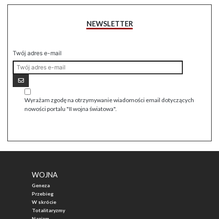
NEWSLETTER
Twój adres e-mail
Wyrażam zgodę na otrzymywanie wiadomości email dotyczących
nowości portalu "II wojna światowa".
WOJNA
Geneza
Przebieg
W skrócie
Totalitaryzmy
Nazizm