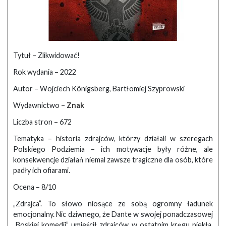
Tytuł – Zlikwidować!
Rok wydania – 2022
Autor – Wojciech Königsberg, Bartłomiej Szyprowski
Wydawnictwo –
Znak
Liczba stron – 672
Tematyka – h
istoria zdrajców, którzy działali w szeregach
Polskiego Podziemia – ich motywacje były różne, ale
konsekwencje działań niemal zawsze tragiczne dla osób, które
padły ich ofiarami.
Ocena – 8/10
„Zdrajca”. To słowo niosące ze sobą ogromny ładunek
emocjonalny. Nic dziwnego, że Dante w swojej ponadczasowej
„Boskiej komedii” umieścił zdrajców w ostatnim kręgu piekła.