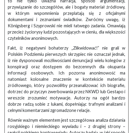
to nie tylko uważna narracja, sposób argumentacji,
przywiązanie do szczegółów, ale i bogaty materiał źródłowy,
w którym wspomnienia przeplatają się z oficjalnymi
dokumentami i zeznaniami świadków. Zwróćmy uwagę, iż
Königsberg i Szyprowski nie mieli łatwego zadania. Omawiają
przecież życiorysy ludzi pozostających w cieniu, dla większości
czytelników anonimowych.
Fakt, iż negatywni bohaterzy „Zlikwidować!” nie grali w
Polskim Podziemiu pierwszych skrzypiec nie oznaczał jednak,
iż nie dysponowali możliwościami denuncjacji wielu kolegów z
konspiracji oraz dostępem do bezcennych dla okupanta
informacji osobowych. Ich pozorna anonimowość ma
natomiast kolosalne znaczenie w kontekście materiału
źródłowego, który pozwoliłby przeanalizować ich biografie,
dotrzeć do przyczyn zwerbowania przez NKWD lub Gestapo i
wreszcie zrozumieć motywacje. Autorzy na ogół bardzo
dobrze radzą sobie z lukami, dopełniając trafnymi analizami i
celnymi komentarzami zgromadzone relacje.
Równie ważnym elementem jest szczegółowa analiza działania
rosyjskiego i niemieckiego wywiadu i – z drugiej strony –
reakcji polskiego kontrwywiadu. Autorzy badają, w jaki sposób