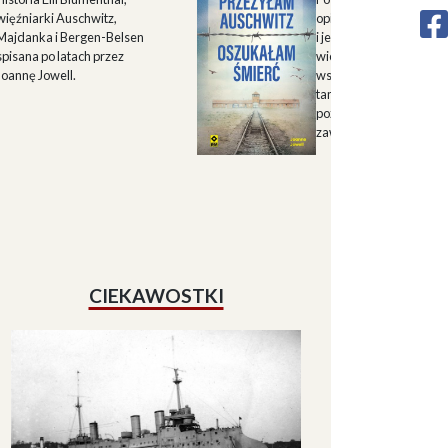
więźniarki Auschwitz,
opisu historii Górnego 
Majdanka i Bergen-Belsen
i jego mieszkańców w X
spisana po latach przez
wieku oraz zapisu
Joannę Jowell.
wspomnień mieszkańc
tamtych terenów, które
pozwalają lepiej zrozum
zawiłe koleje losu regio
CIEKAWOSTKI