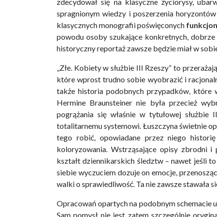
zdecydował się na klasyczne życiorysy, ubar
spragnionym wiedzy i poszerzenia horyzontów
klasycznych monografii poświęconych
funkcjo
powodu osoby szukające konkretnych, dobrze
historyczny reportaż zawsze będzie miał w sobi
„Złe. Kobiety w służbie III Rzeszy” to przerażaj
które wprost trudno sobie wyobrazić i racjona
także historia podobnych przypadków, które
Hermine Braunsteiner nie była przecież wy
pogrążania się właśnie w tytułowej służbie 
totalitarnemu systemowi. Łuszczyna świetnie ope
tego robić, opowiadane przez niego histor
koloryzowania. Wstrząsające opisy zbrodni i
kształt dziennikarskich śledztw – nawet jeśli 
siebie wyczuciem dozuje on emocje, przenosząc
walki o sprawiedliwość. Ta nie zawsze stawała si
Opracowań opartych na podobnym schemacie uka
Sam pomysł nie jest zatem szczególnie orygin