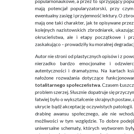
popularnonaukowe, a przez to sprzyjający popular
mają potencjał popularyzatorski, przy czy
ewentualny zasięg i przyjemność lektury. O zbr
mają one taki charakter, jak te opisywane przez
kolejnych nazistowskich zbrodniarek, ukazuj
okrucieństwa, ale i etapy początkowe i pr
zaskakująco – prowadziły ku moralnej degradacj
Autor nie stroni od plastycznych opisów i z po
nierzadko bardzo emocjonalne i odzwierc
autentyczności i dramatyzmu. Na kartach ksią
nałożone rozważania dotyczące funkcjonowa
totalitarnego społeczeństwa
. Czasem Łuszcz
problem szerzej. Słusznie dopatruje się przyczy
łatwiej było o wykształcenie skrajnych postaw, 
ukrycie bądź akceptację oczywistych patologii.
drabinę awansu społecznego, ale nie wchodz
możliwości w tym względzie. To dobre podejś
uniwersalne schematy, których wytworem były 