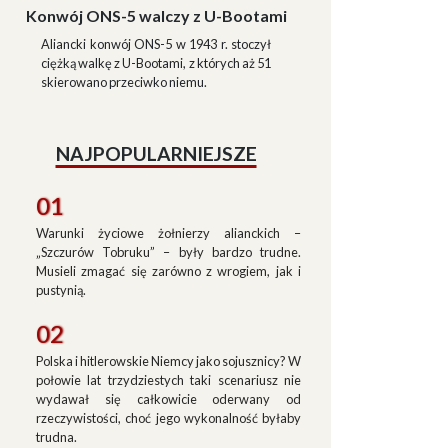
Konwój ONS-5 walczy z U-Bootami
Aliancki konwój ONS-5 w 1943 r. stoczył
ciężką walkę z U-Bootami, z których aż 51
skierowano przeciwko niemu.
NAJPOPULARNIEJSZE
01
Warunki życiowe żołnierzy alianckich –
„Szczurów Tobruku” – były bardzo trudne.
Musieli zmagać się zarówno z wrogiem, jak i
pustynią.
02
Polska i hitlerowskie Niemcy jako sojusznicy? W
połowie lat trzydziestych taki scenariusz nie
wydawał się całkowicie oderwany od
rzeczywistości, choć jego wykonalność byłaby
trudna.