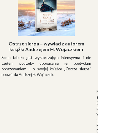
Ostrze sierpa – wywiad z autorem
książki Andrzejem H. Wojaczkiem
Sama fabuła jest wystarczająco intensywna i nie
czułem potrzeby ubogacania jej poetyckim
obrazowaniem – o swojej książce „Ostrze sierpa”
opowiada Andrzej H. Wojaczek.
Muszki
Muszkieterowie Du
stanowili elitarną je
(Milizia Volontaria p
pełniącą rolę gwardi
w latach 1923-1940.
uroczystościach fa
Palazzo Venezia w 
Duce. Muszkieterowi