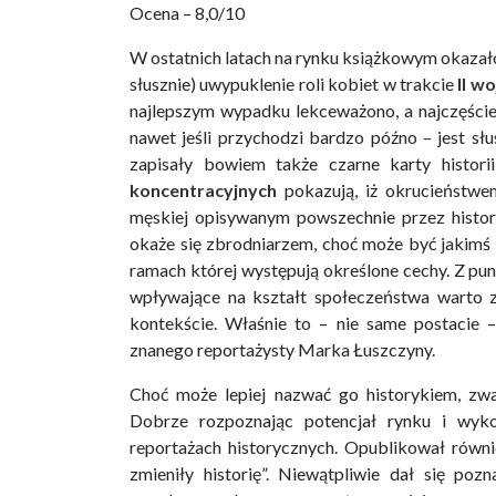
Ocena – 8,0/10
W ostatnich latach na rynku książkowym okazało
słusznie) uwypuklenie roli kobiet w trakcie
II w
najlepszym wypadku lekceważono, a najczęście
nawet jeśli przychodzi bardzo późno – jest słu
zapisały bowiem także czarne karty historii
koncentracyjnych
pokazują, iż okrucieństwe
męskiej opisywanym powszechnie przez history
okaże się zbrodniarzem, choć może być jakim
ramach której występują określone cechy. Z pun
wpływające na kształt społeczeństwa warto z
kontekście. Właśnie to – nie same postacie 
znanego reportażysty Marka Łuszczyny.
Choć może lepiej nazwać go historykiem, zwa
Dobrze rozpoznając potencjał rynku i wykor
reportażach historycznych. Opublikował równie
zmieniły historię”. Niewątpliwie dał się po