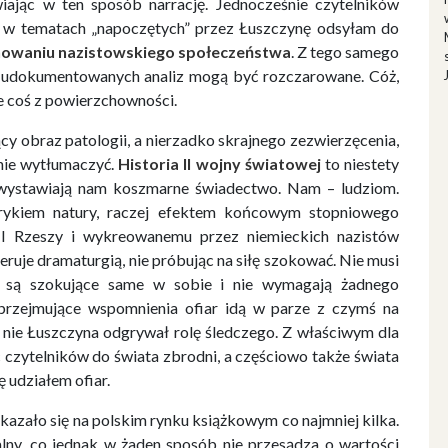
wiając w ten sposób narrację. Jednocześnie czytelników
 w tematach „napoczętych” przez Łuszczynę odsyłam do
nowaniu nazistowskiego społeczeństwa
. Z tego samego
 udokumentowanych analiz mogą być rozczarowane. Cóż,
e coś z powierzchowności.
ący obraz patologii, a nierzadko skrajnego zezwierzęcenia,
lnie wytłumaczyć.
Historia II wojny światowej
to niestety
 wystawiają nam koszmarne świadectwo. Nam – ludziom.
brykiem natury, raczej efektem końcowym stopniowego
III Rzeszy i wykreowanemu przez niemieckich nazistów
ruje dramaturgią, nie próbując na siłę szokować. Nie musi
ię są szokujące same w sobie i nie wymagają żadnego
 przejmujące wspomnienia ofiar idą w parze z czymś na
to nie Łuszczyna odgrywał rolę śledczego. Z właściwym dla
 czytelników do świata zbrodni, a częściowo także świata
ę udziałem ofiar.
zało się na polskim rynku książkowym co najmniej kilka.
alny, co jednak w żaden sposób nie przesądza o wartości