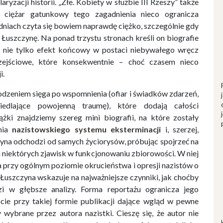
yzacji historii. „Złe. Kobiety w służbie III Rzeszy” także
m ciężar gatunkowy tego zagadnienia nieco ogranicza
odniach czyta się bowiem naprawdę ciężko, szczególnie gdy
 Łuszczynę. Na ponad trzystu stronach kreśli on biografie
ąc nie tylko efekt końcowy w postaci niebywałego wręcz
zejściowe, które konsekwentnie – choć czasem nieco
i.
wodzeniem sięga po wspomnienia (ofiar i świadków zdarzeń,
iedlające powojenną traumę), które dodają całości
żki znajdziemy szereg mini biografii, na które zostały
nia
nazistowskiego systemu eksterminacji
i, szerzej,
yna odchodzi od samych życiorysów, próbując spojrzeć na
n niektórych zjawisk w funkcjonowaniu zbiorowości. W niej
a przy ogólnym poziomie okrucieństwa i opresji nazistów o
 Łuszczyna wskazuje na najważniejsze czynniki, jak choćby
i w głębsze analizy. Forma reportażu ogranicza jego
cie przy takiej formie publikacji dające wgląd w pewne
wybrane przez autora nazistki. Cieszę się, że autor nie