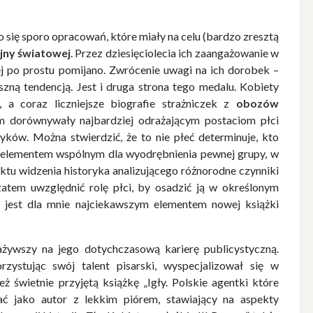
 się sporo opracowań, które miały na celu (bardzo zresztą
ojny światowej
. Przez dziesięciolecia ich zaangażowanie w
j po prostu pomijano. Zwrócenie uwagi na ich dorobek –
szną tendencją. Jest i druga strona tego medalu. Kobiety
, a coraz liczniejsze biografie strażniczek z
obozów
m dorównywały najbardziej odrażającym postaciom płci
ków. Można stwierdzić, że to nie płeć determinuje, kto
ś elementem wspólnym dla wyodrębnienia pewnej grupy, w
ktu widzenia historyka analizującego różnorodne czynniki
atem uwzględnić rolę płci, by osadzić ją w określonym
– jest dla mnie najciekawszym elementem nowej książki
żywszy na jego dotychczasową karierę publicystyczną.
zystując swój talent pisarski, wyspecjalizował się w
ż świetnie przyjętą książkę „Igły. Polskie agentki które
znać jako autor z lekkim piórem, stawiający na aspekty