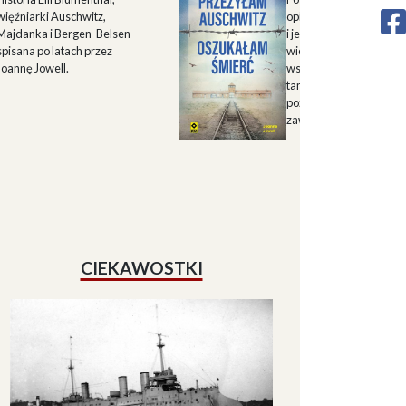
więźniarki Auschwitz,
opisu historii Górnego 
Majdanka i Bergen-Belsen
i jego mieszkańców w X
spisana po latach przez
wieku oraz zapisu
Joannę Jowell.
wspomnień mieszkańc
tamtych terenów, które
pozwalają lepiej zrozum
zawiłe koleje losu regio
CIEKAWOSTKI