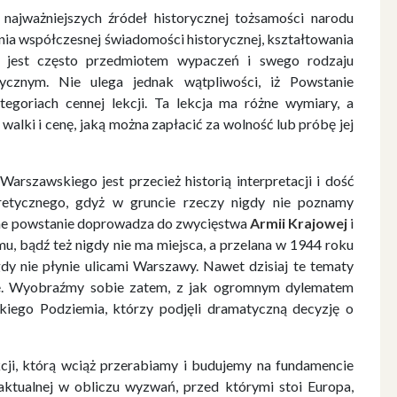
najważniejszych źródeł historycznej tożsamości narodu
nia współczesnej świadomości historycznej, kształtowania
a jest często przedmiotem wypaczeń i swego rodzaju
tycznym. Nie ulega jednak wątpliwości, iż Powstanie
goriach cennej lekcji. Ta lekcja ma różne wymiary, a
walki i cenę, jaką można zapłacić za wolność lub próbę jej
arszawskiego jest przecież historią interpretacji i dość
retycznego, gdyż w gruncie rzeczy nigdy nie poznamy
echne powstanie doprowadza do zwycięstwa
Armii Krajowej
i
, bądź też nigdy nie ma miejsca, a przelana w 1944 roku
gdy nie płynie ulicami Warszawy. Nawet dzisiaj te tematy
je. Wyobraźmy sobie zatem, z jak ogromnym dylematem
kiego Podziemia, którzy podjęli dramatyczną decyzję o
kcji, którą wciąż przerabiamy i budujemy na fundamencie
ktualnej w obliczu wyzwań, przed którymi stoi Europa,