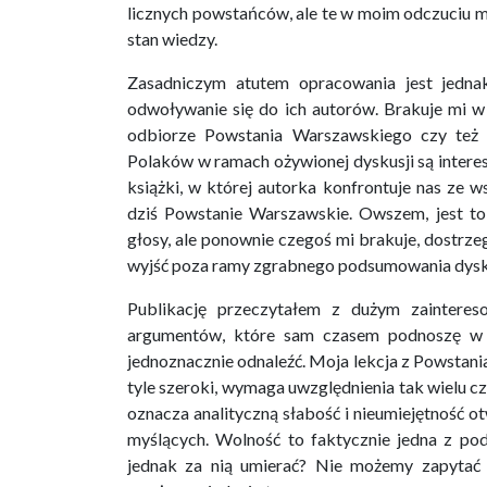
licznych powstańców, ale te w moim odczuciu mo
stan wiedzy.
Zasadniczym atutem opracowania jest jedna
odwoływanie się do ich autorów. Brakuje mi w
odbiorze Powstania Warszawskiego czy też
Polaków w ramach ożywionej dyskusji są intere
książki, w której autorka konfrontuje nas ze w
dziś Powstanie Warszawskie. Owszem, jest to
głosy, ale ponownie czegoś mi brakuje, dostrze
wyjść poza ramy zgrabnego podsumowania dysku
Publikację przeczytałem z dużym zainteres
argumentów, które sam czasem podnoszę w 
jednoznacznie odnaleźć. Moja lekcja z Powstania
tyle szeroki, wymaga uwzględnienia tak wielu c
oznacza analityczną słabość i nieumiejętność ot
myślących. Wolność to faktycznie jedna z po
jednak za nią umierać? Nie możemy zapytać o