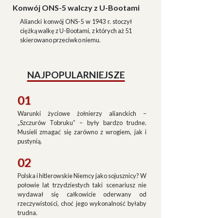
Konwój ONS-5 walczy z U-Bootami
Aliancki konwój ONS-5 w 1943 r. stoczył
ciężką walkę z U-Bootami, z których aż 51
skierowano przeciwko niemu.
NAJPOPULARNIEJSZE
01
Warunki życiowe żołnierzy alianckich –
„Szczurów Tobruku” – były bardzo trudne.
Musieli zmagać się zarówno z wrogiem, jak i
pustynią.
02
Polska i hitlerowskie Niemcy jako sojusznicy? W
połowie lat trzydziestych taki scenariusz nie
wydawał się całkowicie oderwany od
rzeczywistości, choć jego wykonalność byłaby
trudna.