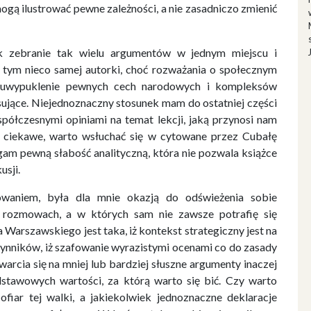
gą ilustrować pewne zależności, a nie zasadniczo zmienić
k zebranie tak wielu argumentów w jednym miejscu i
 tym nieco samej autorki, choć rozważania o społecznym
 uwypuklenie pewnych cech narodowych i kompleksów
sujące. Niejednoznaczny stosunek mam do ostatniej części
spółczesnymi opiniami na temat lekcji, jaką przynosi nam
 ciekawe, warto wsłuchać się w cytowane przez Cubałę
gam pewną słabość analityczną, która nie pozwala książce
sji.
owaniem, była dla mnie okazją do odświeżenia sobie
rozmowach, a w których sam nie zawsze potrafię się
 Warszawskiego jest taka, iż kontekst strategiczny jest na
zynników, iż szafowanie wyrazistymi ocenami co do zasady
warcia się na mniej lub bardziej słuszne argumenty inaczej
dstawowych wartości, za którą warto się bić. Czy warto
fiar tej walki, a jakiekolwiek jednoznaczne deklaracje