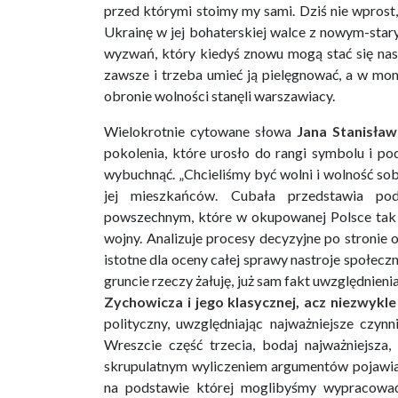
przed którymi stoimy my sami. Dziś nie wprost,
Ukrainę w jej bohaterskiej walce z nowym-star
wyzwań, który kiedyś znowu mogą stać się nas
zawsze i trzeba umieć ją pielęgnować, a w mom
obronie wolności stanęli warszawiacy.
Wielokrotnie cytowane słowa
Jana Stanisła
pokolenia, które urosło do rangi symbolu i po
wybuchnąć. „Chcieliśmy być wolni i wolność so
jej mieszkańców. Cubała przedstawia po
powszechnym, które w okupowanej Polsce tak 
wojny. Analizuje procesy decyzyjne po stronie
istotne dla oceny całej sprawy nastroje społecz
gruncie rzeczy żałuję, już sam fakt uwzględnie
Zychowicza i jego klasycznej, acz niezwykl
polityczny, uwzględniając najważniejsze czynn
Wreszcie część trzecia, bodaj najważniejsza
skrupulatnym wyliczeniem argumentów pojawiając
na podstawie której moglibyśmy wypracować