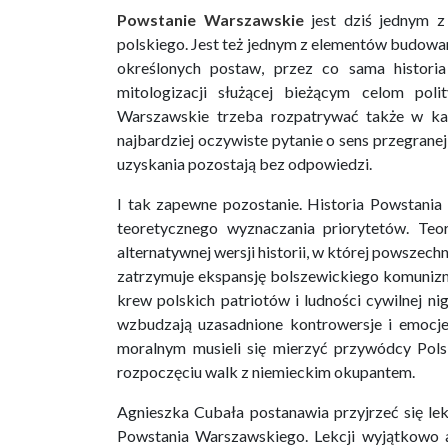
Powstanie Warszawskie
jest dziś jednym z 
polskiego. Jest też jednym z elementów budowa
określonych postaw, przez co sama histori
mitologizacji służącej bieżącym celom poli
Warszawskie trzeba rozpatrywać także w kate
najbardziej oczywiste pytanie o sens przegranej 
uzyskania pozostają bez odpowiedzi.
I tak zapewne pozostanie. Historia Powstania W
teoretycznego wyznaczania priorytetów. Teo
alternatywnej wersji historii, w której powsz
zatrzymuje ekspansję bolszewickiego komunizmu
krew polskich patriotów i ludności cywilnej ni
wzbudzają uzasadnione kontrowersje i emoc
moralnym musieli się mierzyć przywódcy Pols
rozpoczęciu walk z niemieckim okupantem.
Agnieszka Cubała postanawia przyjrzeć się le
Powstania Warszawskiego. Lekcji wyjątkowo a