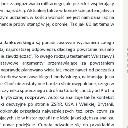
 bez zaangażowania militarnego, ale przecież wspierający
ym najeźdźcą. Aktualnej także w kontekście potencjalnych
zym udziałem, w końcu wolność nie jest nam dana raz na
encie próby stanąć w jej obronie. Tak jak 80 lat temu w
wa Jankowskiego
są ponadczasowym wyznaniem całego
daj najprostszej odpowiedzi, dlaczego powstanie musiało
bie zawdzięczać”. To swego rodzaju testament Warszawy i
dstawowe argumenty przemawiające za powstaniem
naprawdę planowano wiele lat, może nawet od początku
 ośrodków warszawskiego i londyńskiego, nakładając je na
ne. Choć nie zostały one bardzo silnie uwypuklone, czego w
nia czynnika społecznego odróżnia Cubałę choćby od
Piotra
e krytycznej rozprawy
. Autorka analizuje także kontekst
iki decyzyjne po stronie ZSRR, USA i Wielkiej Brytanii.
, dokonuje przeglądu najważniejszych tez, przy czym za
ych się w historiografii nie idzie jakaś głębsza analiza,
 nowe podejście. Cubała odwołuje się do przykładów