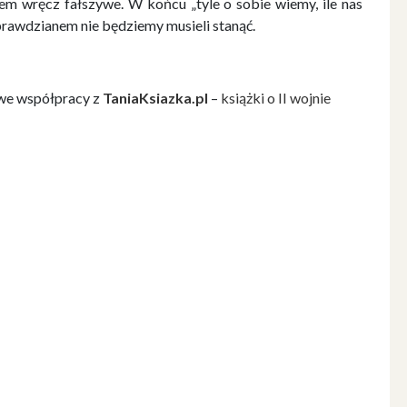
em wręcz fałszywe. W końcu „tyle o sobie wiemy, ile nas
prawdzianem nie będziemy musieli stanąć.
we współpracy z
TaniaKsiazka.pl
–
książki o II wojnie