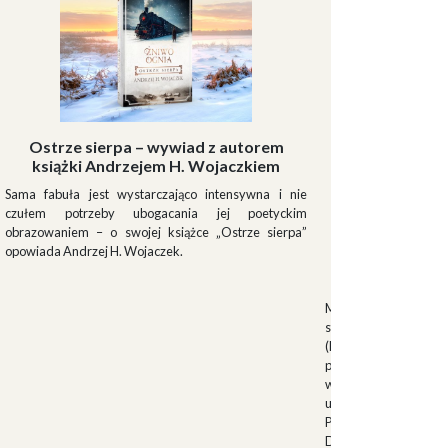
Ostrze sierpa – wywiad z autorem
książki Andrzejem H. Wojaczkiem
Sama fabuła jest wystarczająco intensywna i nie
czułem potrzeby ubogacania jej poetyckim
obrazowaniem – o swojej książce „Ostrze sierpa”
opowiada Andrzej H. Wojaczek.
Muszki
Muszkieterowie Du
stanowili elitarną je
(Milizia Volontaria p
pełniącą rolę gwardi
w latach 1923-1940.
uroczystościach fa
Palazzo Venezia w 
Duce. Muszkieterowi