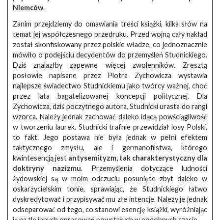
Niemców
.
Zanim przejdziemy do omawiania treści książki, kilka słów na
temat jej współczesnego przedruku. Przed wojną cały nakład
został skonfiskowany przez polskie władze, co jednoznacznie
mówiło o podejściu decydentów do przemyśleń Studnickiego.
Dziś znalazłby zapewne więcej zwolenników. Zresztą
posłowie napisane przez Piotra Zychowicza wystawia
najlepsze świadectwo Studnickiemu jako twórcy ważnej, choć
przez lata bagatelizowanej koncepcji politycznej. Dla
Zychowicza, dziś poczytnego autora, Studnicki urasta do rangi
wzorca. Należy jednak zachować daleko idącą powściągliwość
w tworzeniu laurek. Studnicki trafnie przewidział losy Polski,
to fakt. Jego postawa nie była jednak w pełni efektem
taktycznego zmysłu, ale i germanofilstwa, którego
kwintesencją jest
antysemityzm, tak charakterystyczny dla
doktryny nazizmu
. Przemyślenia dotyczące ludności
żydowskiej są w moim odczuciu posunięte zbyt daleko w
oskarżycielskim tonie, sprawiając, że Studnickiego łatwo
dyskredytować i przypisywać mu złe intencje. Należy je jednak
odseparować od tego, co stanowi esencję książki, wyróżniając
ją na tle innych opracowań powstałych w podobnych czasie.