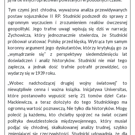
Tym czymś jest chłodna, wyważona analiza przewidywanych
postaw sojuszników II RP. Studnicki podszedł do sprawy z
ogromnym wyczuciem i zrozumieniem realiów ówczesnej
geopolityki. Jego trafne uwagi wpisują się dziś w narrację
Zychowicza, który jednoznacznie stwierdza, że Studnicki
próbował uratować Polskę przed klęską. Wytrąca tym samym
koronny argument jego dyskutantów, którzy krytykują go za
,,wymądrzanie się” z perspektywy siedemdziesięciu lat
doświadczeń i analiz historyków. Studnicki nie miał tego
zaplecza, a jednak dość trafnie potrafił przewidzieć, co
wydarzy się w 1939 roku.
,,Wobec nadchodzącej drugiej wojny światowej” to
niewątpliwie cenna i ważna książka. Inicjatywa Universitas,
które postanowiło wypuścić serię 21 tomów dzieł Cata-
Mackiewicza, a teraz dołożyło do tego Studnickiego ma
ogromną wartość poznawczą. Nie tylko dla historyków. Mogę
polecić ją każdemu, kto chciałby spojrzeć na świat oczami
polityka dwudziestolecia międzywojennego, który musiał
podjąć się chłodnej, skalkulowanej analizy trudnej, szybko
zmieniającej się rzeczywistości. Studnicki udowadnia, że dla