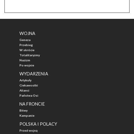
WOJNA
Geneza
Przebieg
W skrócie
Totalitaryzmy
Nazizm
Po wojnie
WYDARZENIA
Artykuły
Ciekawostki
Alianci
Państwa Osi
NA FRONCIE
Bitwy
Kampanie
POLSKA I POLACY
Przed wojną