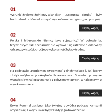
01
Warunki życiowe żołnierzy alianckich – „Szczurów Tobruku” – były
bardzo trudne. Musieli zmagać się zarówno z wrogiem, jak i pustynią.
Czytaj więcej
02
Polska i hitlerowskie Niemcy jako sojusznicy? W połowie lat
trzydziestych taki scenariusz nie wydawał się całkowicie oderwany
od rzeczywistości, choć jego wykonalność byłaby trudna.
Czytaj więcej
03
Na podstawie „gentlemen agreement” zginęły tysiące ludzi, którzy
złożyli swój los w ręce Anglików. Przekazanie ich Sowietom po wojnie
wiązało się w najlepszym razie z pobytem w łagrach, w najgorszym z
wyrokiem śmierci.
Czytaj więcej
04
Erwin Rommel zasłynął jako świetny dowódca podczas kampanii
afrykańskiej II wojny. Jakie były zasady jego dowodzenia?