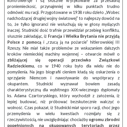
kontrowersje i są słusznie krytykowane za przesadną
proniemieckość, przynajmniej w kilku punktach trudno
odmówić mu racji. Przygotowane w 1938 roku dzieło ,,Wobec
nadchodzącej drugiej wojny światowej” to najlepszy dowód na
to, że tylko ignoranci nie wsłuchują się w głosy myślących
inaczej. Studnicki dość trafnie przewidział przebieg konfliktu,
słusznie zakładając, iż
Francja i Wielka Brytania nie przyjdą
Polsce z pomocą
i ,,rzucą ją na pożarcie” hitlerowskiej III
Rzeszy. Nie miał także problemów ze wskazaniem dalszych
kroków niemieckiej machiny wojennej – otwarcie mówił o
zbliżającej się operacji przeciwko Związkowi
Radzieckiemu
, co w 1940 roku było dla wielu nie do
pomyślenia. Na jego biografii cieniem kładą się oskarżenia o
sprzyjanie Niemcom i nawoływanie do współpracy z
okupantem. Studnicki wyznawał bowiem zasadą
charakterystyczną dla wybitnego XIX-wiecznego dyplomaty
ks. Adama Czartoryskiego, który wychodził z założenia, iż
lepiej budować, niż próbować bezskutecznie walczyć o
wolność. Czas pokazał, iż Studnicki miał sporo racji, choć jego
przemyślenia w wielu kwestiach rozmijały się z
rzeczywistością, nie uwzględniając chociażby
ogromu zbrodni
popełnionych na okupowanych terytoriach przez