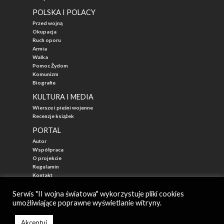
POLSKA I POLACY
Przed wojną
Okupacja
Ruch oporu
Armia
Walka
Pomoc Żydom
Komunizm
Biografie
KULTURA I MEDIA
Wiersze i pieśni wojenne
Recenzje książek
PORTAL
Autor
Współpraca
O projekcie
Regulamin
Kontakt
"Przed Waszą Erą"
Serwis "II wojna światowa" wykorzystuje pliki cookies
umożliwiające poprawne wyświetlanie witryny.
© 2026
II WOJNA ŚWIATOWA - najlepszy portal poświęcony historii
Autor: Mateusz Łabuz
Akceptuj