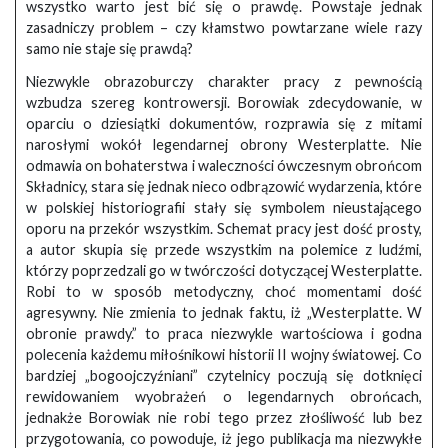
wszystko warto jest bić się o prawdę. Powstaje jednak
zasadniczy problem – czy kłamstwo powtarzane wiele razy
samo nie staje się prawdą?
Niezwykle obrazoburczy charakter pracy z pewnością
wzbudza szereg kontrowersji. Borowiak zdecydowanie, w
oparciu o dziesiątki dokumentów, rozprawia się z mitami
narosłymi wokół legendarnej obrony Westerplatte. Nie
odmawia on bohaterstwa i waleczności ówczesnym obrońcom
Składnicy, stara się jednak nieco odbrązowić wydarzenia, które
w polskiej historiografii stały się symbolem nieustającego
oporu na przekór wszystkim. Schemat pracy jest dość prosty,
a autor skupia się przede wszystkim na polemice z ludźmi,
którzy poprzedzali go w twórczości dotyczącej Westerplatte.
Robi to w sposób metodyczny, choć momentami dość
agresywny. Nie zmienia to jednak faktu, iż „Westerplatte. W
obronie prawdy.” to praca niezwykle wartościowa i godna
polecenia każdemu miłośnikowi historii II wojny światowej. Co
bardziej „bogoojczyźniani” czytelnicy poczują się dotknięci
rewidowaniem wyobrażeń o legendarnych obrońcach,
jednakże Borowiak nie robi tego przez złośliwość lub bez
przygotowania, co powoduje, iż jego publikacja ma niezwykłe