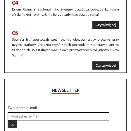
04
Erwin Rommel zasłynął jako świetny dowódca podczas kampanii
afrykańskiej II wojny. Jakie były zasady jego dowodzenia?
Czytaj więcej
05
Sowieci transportowali więźniów do obozów pracy głównie przy
użyciu statków. Znaczna część z nich pochodziła z dostaw aliantów
zachodnich. W fatalnych warunkach przewożono nimi „niewolników
Stalina”.
Czytaj więcej
NEWSLETTER
Twój adres e-mail