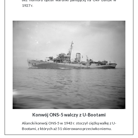
1927 r.
Konwój ONS-5 walczy z U-Bootami
Aliancki konwój ONS-5 w 1943 r. stoczył ciężką walkę z U-
Bootami, z których aż 51 skierowano przeciwko niemu.