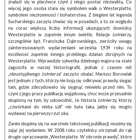
znalazł się w placówce czyni z niego postać niezwykłą. Co
więcej, jego osoba stała się symbolem walk o Westerplatte,
symbolem niezłomności i bohaterstwa. Z biegiem lat legenda
Sucharskiego zaczęła chwiać się w posadach, a to ze względu
na coraz większą liczbę informacji ukazujących dowódcę
Westerplatte w zupełnie innym świetle. Relacje żołnierzy,
szczególnie kpt. Franciszka Dąbrowskiego, zwróciły uwagę
zainteresowanych wydarzeniami września 1939 roku na
możliwość zupełnie innego przebiegu działań zbrojnych na
Westerplatte. Wprawdzie sylwetka dzielnego majora na stałe
zagościła w naszej historiografii, jednak z czasem mit
„nieustępliwego żołnierza” zaczęto obalać. Mariusz Borowiak
jest jednym z tych, którzy nie boją się odkrywać prawdy, sięgać
tam, gdzie zdecydowało się sięgnąć niewielu przed nim. To
czyni z jego pracy publikację wyjątkową, choć może przesadnie
skupioną na tym, by udowodnić, że historia żołnierzy, którzy
„czwórkami do nieba szli” nie była taka, jakby się mogło
wydawać na pierwszy rzut oka.
Zanim skupimy się na warstwie tekstowej publikacji, musimy się
zająć jej wydaniem. W 2008 roku czytelnicy otrzymali do rąk
drugie opracowanie „Westerplatte. W obronie prawdy.”, które