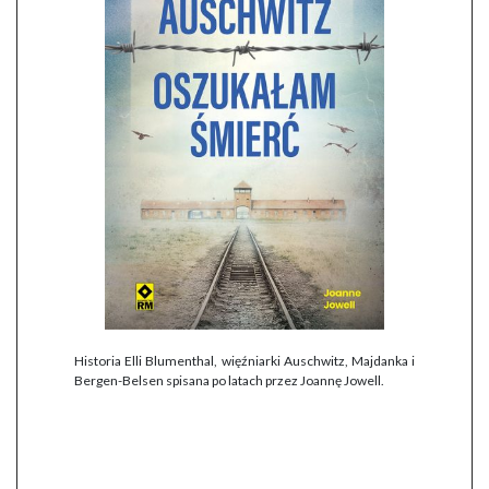
Historia Elli Blumenthal, więźniarki Auschwitz, Majdanka i
Bergen-Belsen spisana po latach przez Joannę Jowell.