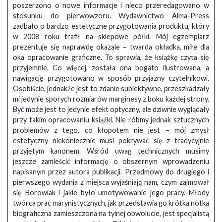
poszerzono o nowe informacje i nieco przeredagowano w
stosunku do pierwowzoru. Wydawnictwo Alma-Press
zadbało o bardzo estetyczne przygotowania produktu, który
w 2008 roku trafił na sklepowe półki. Mój egzemplarz
prezentuje się naprawdę okazale – twarda okładka, miłe dla
oka opracowanie graficzne. To sprawia, że książkę czyta się
przyjemnie. Co więcej, została ona bogato ilustrowana, a
nawigację przygotowano w sposób przyjazny czytelnikowi.
Osobiście, jednakże jest to zdanie subiektywne, przeszkadzały
mi jedynie sporych rozmiarów marginesy z boku każdej strony.
Być może jest to jedynie efekt optyczny, ale dziwnie wyglądały
przy takim opracowaniu książki. Nie róbmy jednak sztucznych
problemów z tego, co kłopotem nie jest – mój zmysł
estetyczny niekoniecznie musi pokrywać się z tradycyjnie
przyjętym kanonem. Wśród uwag technicznych musimy
jeszcze zamieścić informację o obszernym wprowadzeniu
napisanym przez autora publikacji. Przedmowy do drugiego i
pierwszego wydania z miejsca wyjaśniają nam, czym zajmował
się Borowiak i jakie było umotywowanie jego pracy. Młody
twórca prac marynistycznych, jak przedstawia go krótka notka
biograficzna zamieszczona na tylnej obwolucie, jest specjalistą