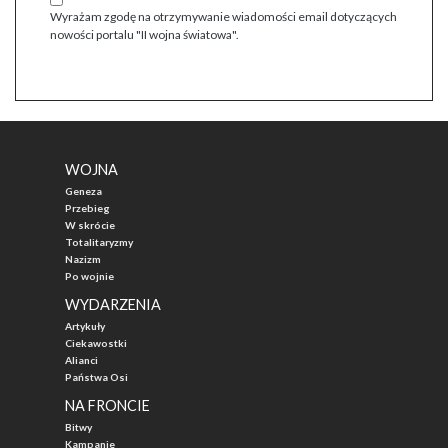
Wyrażam zgodę na otrzymywanie wiadomości email dotyczących
nowości portalu "II wojna światowa".
WOJNA
Geneza
Przebieg
W skrócie
Totalitaryzmy
Nazizm
Po wojnie
WYDARZENIA
Artykuły
Ciekawostki
Alianci
Państwa Osi
NA FRONCIE
Bitwy
Kampanie