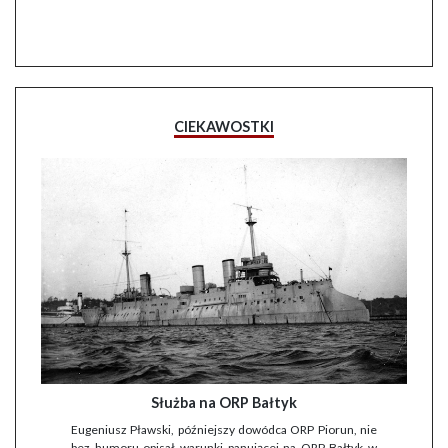
CIEKAWOSTKI
Służba na ORP Bałtyk
Eugeniusz Pławski, późniejszy dowódca ORP Piorun, nie
bez humoru opisał warunki panującej na ORP Bałtyk w