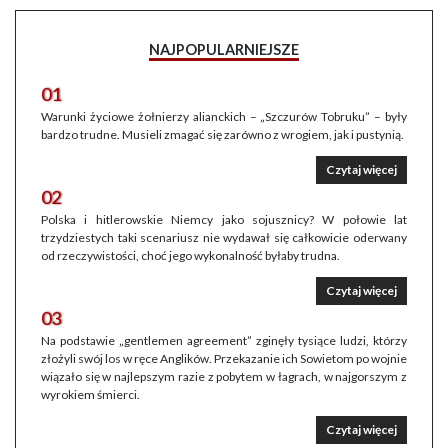
NAJPOPULARNIEJSZE
01
Warunki życiowe żołnierzy alianckich – „Szczurów Tobruku” – były
bardzo trudne. Musieli zmagać się zarówno z wrogiem, jak i pustynią.
Czytaj więcej
02
Polska i hitlerowskie Niemcy jako sojusznicy? W połowie lat
trzydziestych taki scenariusz nie wydawał się całkowicie oderwany
od rzeczywistości, choć jego wykonalność byłaby trudna.
Czytaj więcej
03
Na podstawie „gentlemen agreement” zginęły tysiące ludzi, którzy
złożyli swój los w ręce Anglików. Przekazanie ich Sowietom po wojnie
wiązało się w najlepszym razie z pobytem w łagrach, w najgorszym z
wyrokiem śmierci.
Czytaj więcej