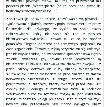
w obalaniu pewnych mitów. Taki też cel przyświecał mu
podczas pisania „Westerplatte” (od tej pory posługiwać się
będziemy skróconą wersją tytułu).
Kontrowersje, obrazoburczość, rozwiewanie wątpliwości –
tymi słowami najłatwiej możemy podsumować meritum pracy
Borowiaka. Nic dziwnego, że zyskał on sobie miano
odbrązawiacza, który nic sobie nie robi z polskich
historycznych świętości. I chwała mu za to, bo oprócz
pomników i legend potrzeba też trzeźwego spojrzenia na
dane zagadnienie. Tematyka, z jaką przyszło mu się zmierzyć,
jest niezwykle trudna, bo świadomość społeczeństwa ciężko
zmienić, zwłaszcza, gdy pewne teorie powtarzane są
nieustannie. Publikacja Borowiaka ma charakter dwojaki – z
jednej strony odkrywa on kulisy obrony Westerplatte,
skupiając się przede wszystkim na problematyce załamania
nerwowego Sucharskiego, z drugiej strony stara się
polemizować z autorami, którzy tworzyli przed nim. Już
choćby tytuł jednego z rozdziałów mówi, iż Melchior
Wańkowicz i Mirosław Azembski znajdą się pod ostrzałem
krytyki młodszego kolegi po fachu. Jest z czym walczyć,
bowiem obaj przedstawili nam mocno naciągany obraz