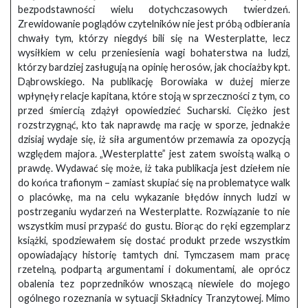
bezpodstawności wielu dotychczasowych twierdzeń.
Zrewidowanie poglądów czytelników nie jest próbą odbierania
chwały tym, którzy niegdyś bili się na Westerplatte, lecz
wysiłkiem w celu przeniesienia wagi bohaterstwa na ludzi,
którzy bardziej zasługują na opinię herosów, jak chociażby kpt.
Dąbrowskiego. Na publikację Borowiaka w dużej mierze
wpłynęły relacje kapitana, które stoją w sprzeczności z tym, co
przed śmiercią zdążył opowiedzieć Sucharski. Ciężko jest
rozstrzygnąć, kto tak naprawdę ma rację w sporze, jednakże
dzisiaj wydaje się, iż siła argumentów przemawia za opozycją
względem majora. „Westerplatte” jest zatem swoistą walką o
prawdę. Wydawać się może, iż taka publikacja jest dziełem nie
do końca trafionym – zamiast skupiać się na problematyce walk
o placówkę, ma na celu wykazanie błędów innych ludzi w
postrzeganiu wydarzeń na Westerplatte. Rozwiązanie to nie
wszystkim musi przypaść do gustu. Biorąc do ręki egzemplarz
książki, spodziewałem się dostać produkt przede wszystkim
opowiadający historię tamtych dni. Tymczasem mam pracę
rzetelną, podpartą argumentami i dokumentami, ale oprócz
obalenia tez poprzedników wnoszącą niewiele do mojego
ogólnego rozeznania w sytuacji Składnicy Tranzytowej. Mimo