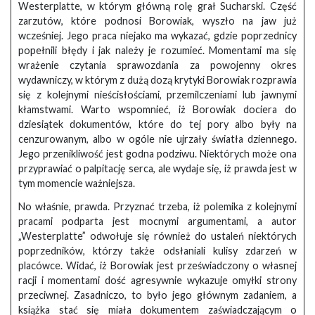
Westerplatte, w którym główną rolę grał Sucharski. Część
zarzutów, które podnosi Borowiak, wyszło na jaw już
wcześniej. Jego praca niejako ma wykazać, gdzie poprzednicy
popełnili błędy i jak należy je rozumieć. Momentami ma się
wrażenie czytania sprawozdania za powojenny okres
wydawniczy, w którym z dużą dozą krytyki Borowiak rozprawia
się z kolejnymi nieścisłościami, przemilczeniami lub jawnymi
kłamstwami. Warto wspomnieć, iż Borowiak dociera do
dziesiątek dokumentów, które do tej pory albo były na
cenzurowanym, albo w ogóle nie ujrzały światła dziennego.
Jego przenikliwość jest godna podziwu. Niektórych może ona
przyprawiać o palpitację serca, ale wydaje się, iż prawda jest w
tym momencie ważniejsza.
No właśnie, prawda. Przyznać trzeba, iż polemika z kolejnymi
pracami podparta jest mocnymi argumentami, a autor
„Westerplatte” odwołuje się również do ustaleń niektórych
poprzedników, którzy także odsłaniali kulisy zdarzeń w
placówce. Widać, iż Borowiak jest przeświadczony o własnej
racji i momentami dość agresywnie wykazuje omyłki strony
przeciwnej. Zasadniczo, to było jego głównym zadaniem, a
książka stać się miała dokumentem zaświadczającym o