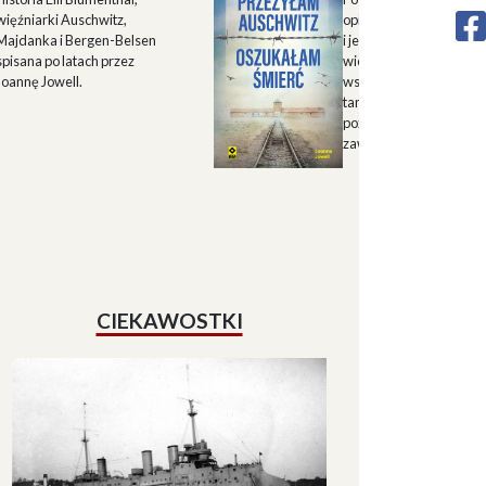
więźniarki Auschwitz,
opisu historii Górnego 
Majdanka i Bergen-Belsen
i jego mieszkańców w X
spisana po latach przez
wieku oraz zapisu
Joannę Jowell.
wspomnień mieszkańc
tamtych terenów, które
pozwalają lepiej zrozum
zawiłe koleje losu regio
CIEKAWOSTKI