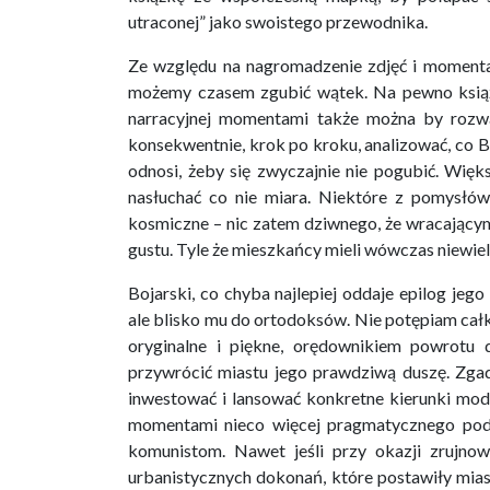
utraconej” jako swoistego przewodnika.
Ze względu na nagromadzenie zdjęć i momentam
możemy czasem zgubić wątek. Na pewno książc
narracyjnej momentami także można by rozw
konsekwentnie, krok po kroku, analizować, co Bo
odnosi, żeby się zwyczajnie nie pogubić. Więk
nasłuchać co nie miara. Niektóre z pomysł
kosmiczne – nic zatem dziwnego, że wracający
gustu. Tyle że mieszkańcy mieli wówczas niewie
Bojarski, co chyba najlepiej oddaje epilog jego
ale blisko mu do ortodoksów. Nie potępiam całk
oryginalne i piękne, orędownikiem powrotu 
przywrócić miastu jego prawdziwą duszę. Zgad
inwestować i lansować konkretne kierunki mo
momentami nieco więcej pragmatycznego podej
komunistom. Nawet jeśli przy okazji zrujnow
urbanistycznych dokonań, które postawiły mias