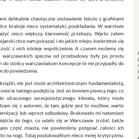
i delikatnie chaotyczne zestawienie tekstu z grafikami
e brakuje nieco systematyki, poukładania. W warstwie
ażyć nieco większą klarowność przekazu. Warto zatem
jarski chce nam pokazać i do jakich miejsc konkretnie się
szość z nich istnieje współcześnie. A czasem możemy się
ów warszawskich speców od przebudowy były po prostu
m do stolicy warszawiakom koncepcje te nie przypadły do
le do powiedzenia.
 książki, nie jest może architektonicznym fundamentalistą,
owicie takiego podejścia. Jest on bowiem piewcą tego, co
do utraconego secesjonistycznego klimatu, który może
zam się z autorem, że tam, gdzie jest to możliwe, warto
dernizacji lub wprost odbudowy. Brakowało mi natomiast
ścia do tego, co udało się w Warszawie zrobić, także
ano część miasta, nie powinniśmy potępiać całości ich
to na nogi. Tutaj postulowałbym nieco mniej krytycyzmu.