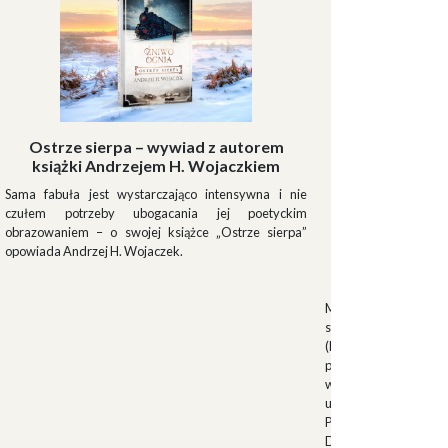
Ostrze sierpa – wywiad z autorem
książki Andrzejem H. Wojaczkiem
Sama fabuła jest wystarczająco intensywna i nie
czułem potrzeby ubogacania jej poetyckim
obrazowaniem – o swojej książce „Ostrze sierpa”
opowiada Andrzej H. Wojaczek.
Muszki
Muszkieterowie Du
stanowili elitarną je
(Milizia Volontaria p
pełniącą rolę gwardi
w latach 1923-1940.
uroczystościach fa
Palazzo Venezia w 
Duce. Muszkieterowi