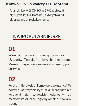
Konwój ONS-5 walczy z U-Bootami
Aliancki konwój ONS-5 w 1943 r. stoczył
ciężką walkę z U-Bootami, z których aż 51
skierowano przeciwko niemu.
NAJPOPULARNIEJSZE
01
Warunki życiowe żołnierzy alianckich –
„Szczurów Tobruku” – były bardzo trudne.
Musieli zmagać się zarówno z wrogiem, jak i
pustynią.
02
Polska i hitlerowskie Niemcy jako sojusznicy? W
połowie lat trzydziestych taki scenariusz nie
wydawał się całkowicie oderwany od
rzeczywistości, choć jego wykonalność byłaby
trudna.