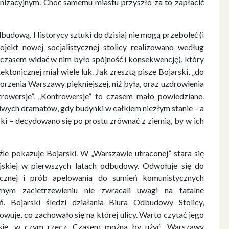
izacyjnym. Choć samemu miastu przyszło za to zapłacić
udową. Historycy sztuki do dzisiaj nie mogą przeboleć (i
ekt nowej socjalistycznej stolicy realizowano według
 a czasem widać w nim było spójność i konsekwencję), który
ktonicznej miał wiele luk. Jak zresztą pisze Bojarski, „do
rzenia Warszawy piękniejszej, niż była, oraz uzdrowienia
rowersje”. „Kontrowersje” to czasem mało powiedziane.
wych dramatów, gdy budynki w całkiem niezłym stanie – a
ki – decydowano się po prostu zrównać z ziemią, by w ich
le pokazuje Bojarski. W „Warszawie utraconej” stara się
jskiej w pierwszych latach odbudowy. Odwołuje się do
nicznej i prób apelowania do sumień komunistycznych
nym zacietrzewieniu nie zwracali uwagi na fatalne
 Bojarski śledzi działania Biura Odbudowy Stolicy,
uje, co zachowało się na której ulicy. Warto czytać jego
 się, w czym rzecz. Czasem można by użyć „Warszawy