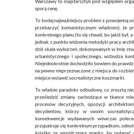
Warszawy to majstersztyk pod względem organ
sporą cenę.
To bodaj najważniejszy problem z powojenną odb
przebaczyć komunistycznym władzom), że proj
konkretnego planu (to się chwali, bo jakiś był,
jednak z punktu widzenia metodyki pracy archite
dziś skala wyburzeń, dokonywanych w imię stwo
urbanistycznego i społecznego, wzbudza kont
Niejednokrotnie dochodziło bowiem do prawdzi
na pewno nieprzeznaczone z miejsca do rozbiór
miejsce wstawić socrealistyczne koszmarki.
To właśnie paradoks odbudowy, co zresztą nieź
prześledzić zmiany zachodzące w tkance mie
procesów decyzyjnych, opozycji architekto
decydentów, którzy w swoim socrealistycz
konsekwencje wydawanych wówczas poleceń.
przypatruje się konkretnym przypadkom, odnotow
książkę ze współczesną mapką, by połapać