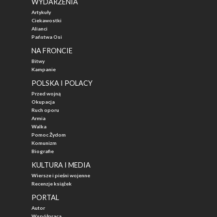
WYDARZENIA
Artykuły
Ciekawostki
Alianci
Państwa Osi
NA FRONCIE
Bitwy
Kampanie
POLSKA I POLACY
Przed wojną
Okupacja
Ruch oporu
Armia
Walka
Pomoc Żydom
Komunizm
Biografie
KULTURA I MEDIA
Wiersze i pieśni wojenne
Recenzje książek
PORTAL
Autor
Współpraca