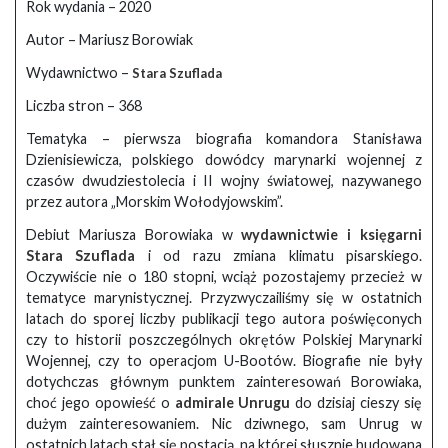
Rok wydania – 2020
Autor – Mariusz Borowiak
Wydawnictwo –
Stara Szuflada
Liczba stron – 368
Tematyka – pierwsza biografia komandora Stanisława
Dzienisiewicza, polskiego dowódcy marynarki wojennej z
czasów dwudziestolecia i II wojny światowej, nazywanego
przez autora „Morskim Wołodyjowskim”.
Debiut Mariusza Borowiaka w
wydawnictwie i księgarni
Stara Szuflada
i od razu zmiana klimatu pisarskiego.
Oczywiście nie o 180 stopni, wciąż pozostajemy przecież w
tematyce marynistycznej. Przyzwyczailiśmy się w ostatnich
latach do sporej liczby publikacji tego autora poświęconych
czy to historii poszczególnych okrętów Polskiej Marynarki
Wojennej, czy to operacjom U-Bootów. Biografie nie były
dotychczas głównym punktem zainteresowań Borowiaka,
choć jego opowieść o
admirale Unrugu
do dzisiaj cieszy się
dużym zainteresowaniem. Nic dziwnego, sam Unrug w
ostatnich latach stał się postacią, na której słusznie budowana