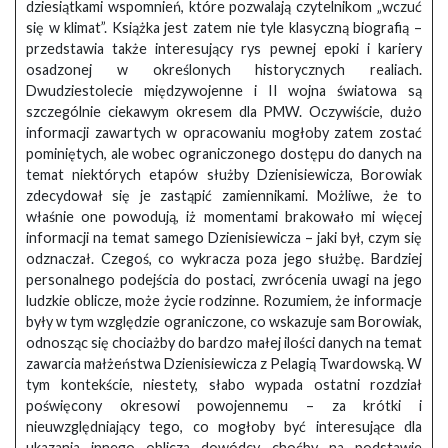
dziesiątkami wspomnień, które pozwalają czytelnikom „wczuć
się w klimat”. Książka jest zatem nie tyle klasyczną biografią –
przedstawia także interesujący rys pewnej epoki i kariery
osadzonej w określonych historycznych realiach.
Dwudziestolecie międzywojenne i II wojna światowa są
szczególnie ciekawym okresem dla PMW. Oczywiście, dużo
informacji zawartych w opracowaniu mogłoby zatem zostać
pominiętych, ale wobec ograniczonego dostępu do danych na
temat niektórych etapów służby Dzienisiewicza, Borowiak
zdecydował się je zastąpić zamiennikami. Możliwe, że to
właśnie one powodują, iż momentami brakowało mi więcej
informacji na temat samego Dzienisiewicza – jaki był, czym się
odznaczał. Czegoś, co wykracza poza jego służbę. Bardziej
personalnego podejścia do postaci, zwrócenia uwagi na jego
ludzkie oblicze, może życie rodzinne. Rozumiem, że informacje
były w tym względzie ograniczone, co wskazuje sam Borowiak,
odnosząc się chociażby do bardzo małej ilości danych na temat
zawarcia małżeństwa Dzienisiewicza z Pelagią Twardowską. W
tym kontekście, niestety, słabo wypada ostatni rozdział
poświęcony okresowi powojennemu – za krótki i
nieuwzględniający tego, co mogłoby być interesujące dla
ukazania innego oblicza dowódcy, choćby na podstawie