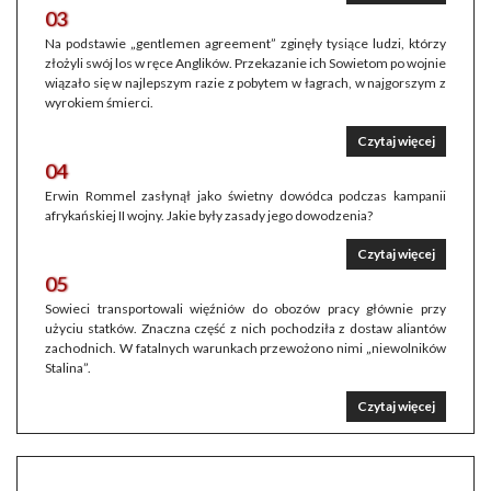
03
Na podstawie „gentlemen agreement” zginęły tysiące ludzi, którzy
złożyli swój los w ręce Anglików. Przekazanie ich Sowietom po wojnie
wiązało się w najlepszym razie z pobytem w łagrach, w najgorszym z
wyrokiem śmierci.
Czytaj więcej
04
Erwin Rommel zasłynął jako świetny dowódca podczas kampanii
afrykańskiej II wojny. Jakie były zasady jego dowodzenia?
Czytaj więcej
05
Sowieci transportowali więźniów do obozów pracy głównie przy
użyciu statków. Znaczna część z nich pochodziła z dostaw aliantów
zachodnich. W fatalnych warunkach przewożono nimi „niewolników
Stalina”.
Czytaj więcej