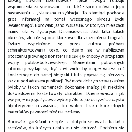
łatwiej, bowiem Dzienisiewicz spisał swego rodzaju
wspomnienia zatytułowane – co także sporo mówi o jego
nastawieniu – „Nieudana rusyfikacja”. To stamtąd pochodzi
gros informacji na temat wczesnego okresu życiu
„Walecznego”. Borowiak jasno wskazuje, w których miejscach
mamy luki w życiorysie Dzienisiewicza. Jest kilka takich
okresów, ale nie są one kluczowe dla zrozumienia biografii.
Dziury wypełnione są przez autora próbami
scharakteryzowania tego, co działo się w najbliższym
otoczeniu głównego bohatera książki (jak choćby w przypadku
wojny polsko-bolszewickiej). Momentami pobocznych
informacji wydaje się być zbyt wiele, by mogły wnieść coś
konkretnego do samej biografii i tutaj pojawia się pierwszy
zarzut pod adresem publikacji. Być może dobrym rozwiązaniem
byłoby w takich momentach dokonanie analizy, jak niektóre
doświadczenia kształtowały charakter Dzienisiewicza i jak
wpłynęły na jego życiowe wybory. Ale to już oczywiście czysto
hipotetyczne rozważania, bo wobec braku konkretnych
materiałów pewności mieć nie możemy.
Borowiak garściami czerpie z dotychczasowych badań i
archiwów, do których udało mu się dotrzeć. Podpiera się