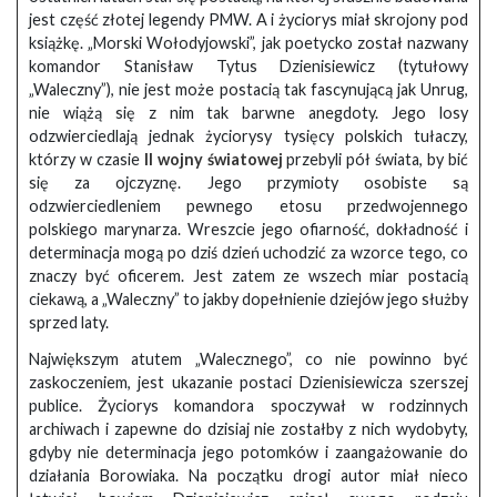
jest część złotej legendy PMW. A i życiorys miał skrojony pod
książkę. „Morski Wołodyjowski”, jak poetycko został nazwany
komandor Stanisław Tytus Dzienisiewicz (tytułowy
„Waleczny”), nie jest może postacią tak fascynującą jak Unrug,
nie wiążą się z nim tak barwne anegdoty. Jego losy
odzwierciedlają jednak życiorysy tysięcy polskich tułaczy,
którzy w czasie
II wojny światowej
przebyli pół świata, by bić
się za ojczyznę. Jego przymioty osobiste są
odzwierciedleniem pewnego etosu przedwojennego
polskiego marynarza. Wreszcie jego ofiarność, dokładność i
determinacja mogą po dziś dzień uchodzić za wzorce tego, co
znaczy być oficerem. Jest zatem ze wszech miar postacią
ciekawą, a „Waleczny” to jakby dopełnienie dziejów jego służby
sprzed laty.
Największym atutem „Walecznego”, co nie powinno być
zaskoczeniem, jest ukazanie postaci Dzienisiewicza szerszej
publice. Życiorys komandora spoczywał w rodzinnych
archiwach i zapewne do dzisiaj nie zostałby z nich wydobyty,
gdyby nie determinacja jego potomków i zaangażowanie do
działania Borowiaka. Na początku drogi autor miał nieco