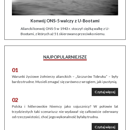
Konwój ONS-5 walczy z U-Bootami
Aliancki konwój ONS-5 w 1943 r. stoczył ciężką walkę z U-
Bootami, z których aż 51 skierowano przeciwko niemu.
NAJPOPULARNIEJSZE
01
Warunki życiowe żołnierzy alianckich – „Szczurów Tobruku” – były
bardzo trudne. Musieli zmagać się zarówno z wrogiem, jak i pustynią.
Czytaj więcej
02
Polska i hitlerowskie Niemcy jako sojusznicy? W połowie lat
trzydziestych taki scenariusz nie wydawał się całkowicie oderwany
od rzeczywistości, choć jego wykonalność byłaby trudna.
Czytaj więcej