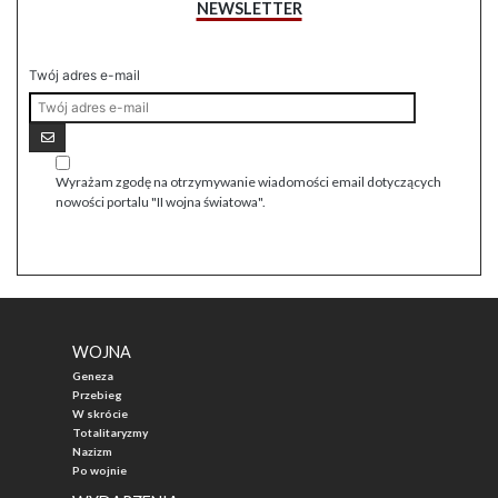
NEWSLETTER
Twój adres e-mail
Wyrażam zgodę na otrzymywanie wiadomości email dotyczących
nowości portalu "II wojna światowa".
WOJNA
Geneza
Przebieg
W skrócie
Totalitaryzmy
Nazizm
Po wojnie