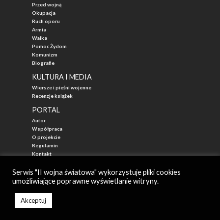
Przed wojną
Okupacja
Ruch oporu
Armia
Walka
Pomoc Żydom
Komunizm
Biografie
KULTURA I MEDIA
Wiersze i pieśni wojenne
Recenzje książek
PORTAL
Autor
Współpraca
O projekcie
Regulamin
Kontakt
"Przed Waszą Erą"
Serwis "II wojna światowa" wykorzystuje pliki cookies
umożliwiające poprawne wyświetlanie witryny.
© 2026
II WOJNA ŚWIATOWA - najlepszy portal poświęcony historii
Autor: Mateusz Łabuz
Akceptuj
Zarząd: Katarzyna Mika-Łabuz
Created by StudioNCTI