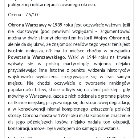
politycznej i militarnej analizowanego okresu.
Ocena – 7,5/10
Obrona Warszawy w 1939 roku
jest oczywiście ważnym, jeśli
nie kluczowym (pod pewnymi względami – argumentować
można w dwie strony) elementem historii
Wojny Obronnej
,
ale nie da się ukryć, że znajomość realiów tego wydarzenia jest
istotnie mniejsza, niż ma to miejsce choćby w przypadku
Powstania Warszawskiego
. Walki w 1944 roku na trwałe
wpisały się w polską martyrologię wojenną, niejako
przyćmiewając inne istotne z punktu widzenia historyków
wojskowości wydarzenia rozgrywające się w tym samym
miejscu. Nie chodzi oczywiście o tworzenie rankingów
popularności bitew, które odbyły się na ziemi polskiej – gdy
mówimy o Warszawie, każda z nich odcisnęła ogromne piętno
na tkance miejskiej, przyczyniając się do stopniowej degradacji,
a w konsekwencji niemal kompletnego zniszczenia polskiej
stolicy. Obrona miasta w 1939 roku miała kolosalne znaczenie
dla jego późniejszych losów, niejako nadała ton okupacji,
konspiracji, a może i była wstępem do samego powstania.