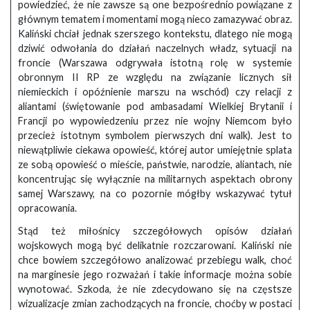
powiedzieć, że nie zawsze są one bezpośrednio powiązane z
głównym tematem i momentami mogą nieco zamazywać obraz.
Kaliński chciał jednak szerszego kontekstu, dlatego nie mogą
dziwić odwołania do działań naczelnych władz, sytuacji na
froncie (Warszawa odgrywała istotną rolę w systemie
obronnym II RP ze względu na związanie licznych sił
niemieckich i opóźnienie marszu na wschód) czy relacji z
aliantami (świętowanie pod ambasadami Wielkiej Brytanii i
Francji po wypowiedzeniu przez nie wojny Niemcom było
przecież istotnym symbolem pierwszych dni walk). Jest to
niewątpliwie ciekawa opowieść, której autor umiejętnie splata
ze sobą opowieść o mieście, państwie, narodzie, aliantach, nie
koncentrując się wyłącznie na militarnych aspektach obrony
samej Warszawy, na co pozornie mógłby wskazywać tytuł
opracowania.
Stąd też miłośnicy szczegółowych opisów działań
wojskowych mogą być delikatnie rozczarowani. Kaliński nie
chce bowiem szczegółowo analizować przebiegu walk, choć
na marginesie jego rozważań i takie informacje można sobie
wynotować. Szkoda, że nie zdecydowano się na częstsze
wizualizacje zmian zachodzących na froncie, choćby w postaci