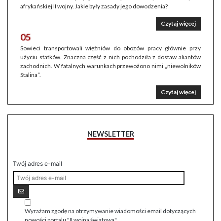
afrykańskiej II wojny. Jakie były zasady jego dowodzenia?
Czytaj więcej
05
Sowieci transportowali więźniów do obozów pracy głównie przy
użyciu statków. Znaczna część z nich pochodziła z dostaw aliantów
zachodnich. W fatalnych warunkach przewożono nimi „niewolników
Stalina”.
Czytaj więcej
NEWSLETTER
Twój adres e-mail
Wyrażam zgodę na otrzymywanie wiadomości email dotyczących
nowości portalu "II wojna światowa".