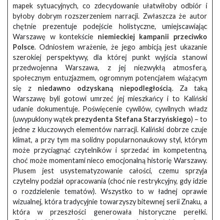
mapek sytuacyjnych, co zdecydowanie ułatwiłoby odbiór i
byłoby dobrym rozszerzeniem narracji. Zwłaszcza że autor
chętnie prezentuje podejście holistyczne, umiejscawiając
Warszawę w kontekście
niemieckiej kampanii przeciwko
Polsce
. Odniosłem wrażenie, że jego ambicją jest ukazanie
szerokiej perspektywy, dla której punkt wyjścia stanowi
przedwojenna Warszawa, z jej niezwykłą atmosferą,
społecznym entuzjazmem, ogromnym potencjałem wiążącym
się z
niedawno odzyskaną niepodległością
. Za taką
Warszawę byli gotowi umrzeć jej mieszkańcy i to Kaliński
udanie dokumentuje. Poświęcenie cywilów, cywilnych władz
(uwypuklony wątek
prezydenta Stefana Starzyńskiego
) – to
jedne z kluczowych elementów narracji. Kaliński dobrze czuje
klimat, a przy tym ma solidny popularnonaukowy styl, którym
może przyciągnąć czytelników i sprzedać im kompetentną,
choć może momentami nieco emocjonalną historię Warszawy.
Plusem jest usystematyzowanie całości, czemu sprzyja
czytelny podział opracowania (choć nie restrykcyjny, gdy idzie
o rozdzielenie tematów). Wszystko to w ładnej oprawie
wizualnej, która tradycyjnie towarzyszy bitewnej serii Znaku, a
która w przeszłości generowała historyczne perełki.