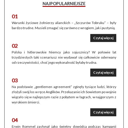
NAJPOPULARNIEJSZE
01
Warunki życiowe żołnierzy alianckich – „Szczurów Tobruku” – były
bardzo trudne. Musieli zmagać się zarówno z wrogiem, jak i pustynią.
Czytaj więcej
02
Polska i hitlerowskie Niemcy jako sojusznicy? W połowie lat
trzydziestych taki scenariusz nie wydawał się całkowicie oderwany
od rzeczywistości, choć jego wykonalność byłaby trudna.
Czytaj więcej
03
Na podstawie „gentlemen agreement” zginęły tysiące ludzi, którzy
złożyli swój los w ręce Anglików. Przekazanie ich Sowietom po wojnie
wiązało się w najlepszym razie z pobytem w łagrach, w najgorszym z
wyrokiem śmierci.
Czytaj więcej
04
Erwin Rommel zasłynął jako świetny dowódca podczas kampanii