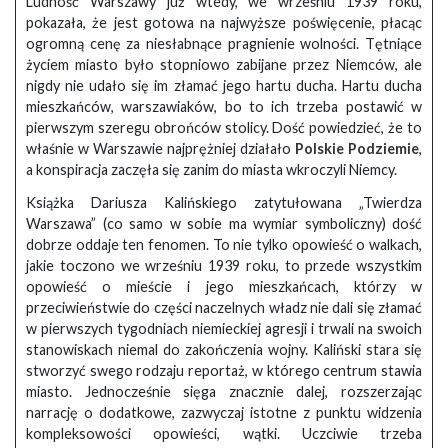
Ludność Warszawy już wtedy, we wrześniu 1939 roku,
pokazała, że jest gotowa na najwyższe poświęcenie, płacąc
ogromną cenę za niesłabnące pragnienie wolności. Tętniące
życiem miasto było stopniowo zabijane przez Niemców, ale
nigdy nie udało się im złamać jego hartu ducha. Hartu ducha
mieszkańców, warszawiaków, bo to ich trzeba postawić w
pierwszym szeregu obrońców stolicy. Dość powiedzieć, że to
właśnie w Warszawie najprężniej działało
Polskie Podziemie
,
a konspiracja zaczęła się zanim do miasta wkroczyli Niemcy.
Książka Dariusza Kalińskiego zatytułowana „Twierdza
Warszawa” (co samo w sobie ma wymiar symboliczny) dość
dobrze oddaje ten fenomen. To nie tylko opowieść o walkach,
jakie toczono we wrześniu 1939 roku, to przede wszystkim
opowieść o mieście i jego mieszkańcach, którzy w
przeciwieństwie do części naczelnych władz nie dali się złamać
w pierwszych tygodniach niemieckiej agresji i trwali na swoich
stanowiskach niemal do zakończenia wojny. Kaliński stara się
stworzyć swego rodzaju reportaż, w którego centrum stawia
miasto. Jednocześnie sięga znacznie dalej, rozszerzając
narrację o dodatkowe, zazwyczaj istotne z punktu widzenia
kompleksowości opowieści, wątki. Uczciwie trzeba