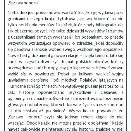
„Sprawa honoru”
Nietrudno jest podsumować wartość książki i jej wydania poza
granicami naszego kraju. Tytułowa „sprawa honoru” to nie
tylko setki dokumentów i książek, które były bibliografią dla
tak obszernej pozycji, nie tylko dziesiątki wywiadów i rozmów
z uczestnikami tamtych wydarzeń i ich potomkami, to przede
wszystkim wzruszająca opowieść o zdradzie, jakiej dopuściły
się państwa alianckie wobec swego wschodniego sojusznika.
Nowe fakty, dokumenty, nowe relacje – dzięki temu udało się
choć w części odtworzyć dramat polskich pilotów, którzy
przewędrowali pół Europy, aby po klęsce wrześniowej znowu
wzbić się w powietrze. Pobyt za kulisami wielkiej wojny
uświadamia cierpienie i ból młodych Polaków, latających na
Hurricane’ach i Spitfire’ach. Niewątpliwym plusem jest też to, iż
całą historię opowiedziano błyskotliwie i ciekawie, z
ogromnym rozmachem. Świetnie zaprezentowano losy pięciu
głównych bohaterów, których barwne życie streszczono od
lat dzieciństwa aż po śmierć. Wszystko to powoduje, że
„Sprawę Honoru” czyta się jednym tchem, ciągle do niej
wracając. Obok książki nie można przejść obojętnym i każdy,
nawet całkowicie nieinteresujący się historią, znajdzie w niej