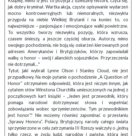
Książkę, mimo iż jest to pozycja z dziedziny historii, czyta się,
jak dobry kryminał. Wartka akcja, częste opisywanie wydarzeń
mocno kontrowersyjnych lub niemoralnych, niezwykła
przygoda na niebie Wielkiej Brytanii i na koniec to, co
najważniejsze – pasjonujące i emocjonujące walki powietrzne.
To wszystko tworzy niezwykłą pozycję, która wzrusza,
czasem śmieszy, a jeszcze częściej oburza. Autorzy, mimo
swojego pochodzenia, nie boją się oskarżeń kierowanych pod
adresem Amerykanów i Brytyjczyków, którzy zapowiadali
walkę o honor – swój i alianckich sojuszników. Przyrzeczenia
nie dotrzymali…*
Tytuł, jaki wybrali Lynne Olson i Stanley Cloud, nie jest
przypadkowy. Na moje pytanie o pochodzenie „A Question of
Honor” otrzymałem odpowiedź, która jest niczym innym, jak
cytatem słów Winstona Churchilla umieszczonych na jednej z
początkowych kart książki – „Jeden jest przewodnik, który
pomaga narodowi dotrzymywać słowa i wypełniać
zobowiązania wobec sprzymierzeńców. Tym przewodnikiem
jest honor”.* Nie możemy również zapominać o przesłaniu
„Sprawy Honoru”. Polacy, Brytyjczycy, narody całego świata
sprzymierzone w celu zatrzymania III Rzeszy walczyły o „jedną
tylko rzecz, w życiu ludzi, narodów i państw, która jest