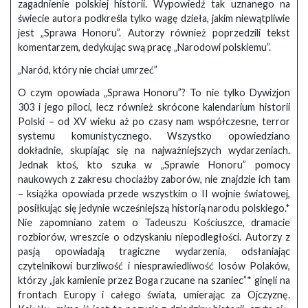
zagadnienie polskiej historii. Wypowiedź tak uznanego na
świecie autora podkreśla tylko wagę dzieła, jakim niewątpliwie
jest „Sprawa Honoru”. Autorzy również poprzedzili tekst
komentarzem, dedykując swą pracę „Narodowi polskiemu”.
„Naród, który nie chciał umrzeć”
O czym opowiada „Sprawa Honoru”? To nie tylko Dywizjon
303 i jego piloci, lecz również skrócone kalendarium historii
Polski – od XV wieku aż po czasy nam współczesne, terror
systemu komunistycznego. Wszystko opowiedziano
dokładnie, skupiając się na najważniejszych wydarzeniach.
Jednak ktoś, kto szuka w „Sprawie Honoru” pomocy
naukowych z zakresu chociażby zaborów, nie znajdzie ich tam
– książka opowiada przede wszystkim o II wojnie światowej,
posiłkując się jedynie wcześniejszą historią narodu polskiego.*
Nie zapomniano zatem o Tadeuszu Kościuszce, dramacie
rozbiorów, wreszcie o odzyskaniu niepodległości. Autorzy z
pasją opowiadają tragiczne wydarzenia, odsłaniając
czytelnikowi burzliwość i niesprawiedliwość losów Polaków,
którzy „jak kamienie przez Boga rzucane na szaniec”* ginęli na
frontach Europy i całego świata, umierając za Ojczyznę.