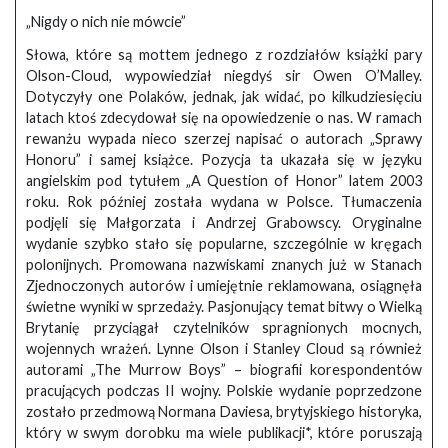
„Nigdy o nich nie mówcie”
Słowa, które są mottem jednego z rozdziałów książki pary
Olson-Cloud, wypowiedział niegdyś sir Owen O’Malley.
Dotyczyły one Polaków, jednak, jak widać, po kilkudziesięciu
latach ktoś zdecydował się na opowiedzenie o nas. W ramach
rewanżu wypada nieco szerzej napisać o autorach „Sprawy
Honoru” i samej książce. Pozycja ta ukazała się w języku
angielskim pod tytułem „A Question of Honor” latem 2003
roku. Rok później została wydana w Polsce. Tłumaczenia
podjęli się Małgorzata i Andrzej Grabowscy. Oryginalne
wydanie szybko stało się popularne, szczególnie w kręgach
polonijnych. Promowana nazwiskami znanych już w Stanach
Zjednoczonych autorów i umiejętnie reklamowana, osiągnęła
świetne wyniki w sprzedaży. Pasjonujący temat bitwy o Wielką
Brytanię przyciągał czytelników spragnionych mocnych,
wojennych wrażeń. Lynne Olson i Stanley Cloud są również
autorami „The Murrow Boys” – biografii korespondentów
pracujących podczas II wojny. Polskie wydanie poprzedzone
zostało przedmową Normana Daviesa, brytyjskiego historyka,
który w swym dorobku ma wiele publikacji*, które poruszają