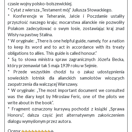
czasie wojny polsko-bolszewickiej.
* Cytat z wiersza „Testament mój” Juliusza Słowackiego.
* Konferencje w Teheranie, Jałcie i Poczdamie ustaliły
przyszłość naszego kraju; mocarstwa alianckie nie pozwoliły
Polakom zadecydować o swym losie, zostawiając kraj znad
Wisły na pastwę Stalina.
* W oryginale: „There is one helpful guide, namely, for a nation
to keep its word and to act in accordance with its treaty
obligations to allies. This guide is called honour.”
* Są to słowa ministra spraw zagranicznych Józefa Becka,
który przemawiał tak 5 maja 1939 roku w Sejmie.
* Przede wszystkim chodzi tu o zakaz udostępnienia
sowieckich lotnisk dla alianckich samolotów wiozących
zaopatrzenia dla walczącej Warszawy.
* W oryginale: „The most important document we consulted
was the diary kept by Miroslaw Feric, one of the pilots we
write about in the book”.
* Fragment oznaczony kursywą pochodzi z książki „Sprawa
Honoru”, dalsza część jest alternatywnym zakończeniem
dialogu wymyślonym przez autora.
Ocena: