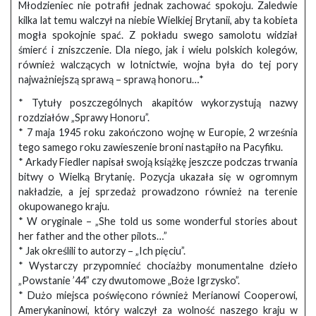
Młodzieniec nie potrafił jednak zachować spokoju. Zaledwie
kilka lat temu walczył na niebie Wielkiej Brytanii, aby ta kobieta
mogła spokojnie spać. Z pokładu swego samolotu widział
śmierć i zniszczenie. Dla niego, jak i wielu polskich kolegów,
również walczących w lotnictwie, wojna była do tej pory
najważniejszą sprawą – sprawą honoru…*
* Tytuły poszczególnych akapitów wykorzystują nazwy
rozdziałów „Sprawy Honoru”.
* 7 maja 1945 roku zakończono wojnę w Europie, 2 września
tego samego roku zawieszenie broni nastąpiło na Pacyfiku.
* Arkady Fiedler napisał swoją książkę jeszcze podczas trwania
bitwy o Wielką Brytanię. Pozycja ukazała się w ogromnym
nakładzie, a jej sprzedaż prowadzono również na terenie
okupowanego kraju.
* W oryginale – „She told us some wonderful stories about
her father and the other pilots…”
* Jak określili to autorzy – „Ich pięciu”.
* Wystarczy przypomnieć chociażby monumentalne dzieło
„Powstanie ’44” czy dwutomowe „Boże Igrzysko”.
* Dużo miejsca poświęcono również Merianowi Cooperowi,
Amerykaninowi, który walczył za wolność naszego kraju w