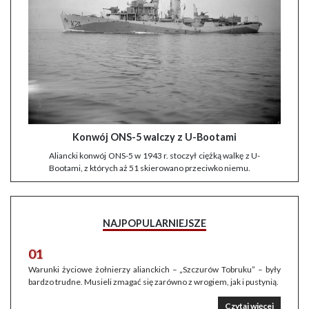
Konwój ONS-5 walczy z U-Bootami
Aliancki konwój ONS-5 w 1943 r. stoczył ciężką walkę z U-
Bootami, z których aż 51 skierowano przeciwko niemu.
NAJPOPULARNIEJSZE
01
Warunki życiowe żołnierzy alianckich – „Szczurów Tobruku” – były
bardzo trudne. Musieli zmagać się zarówno z wrogiem, jak i pustynią.
Czytaj więcej