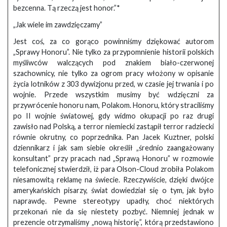
bezcenna. Tą rzeczą jest honor.”*
„Jak wiele im zawdzięczamy”
Jest coś, za co gorąco powinniśmy dziękować autorom
„Sprawy Honoru”. Nie tylko za przypomnienie historii polskich
myśliwców walczących pod znakiem biało-czerwonej
szachownicy, nie tylko za ogrom pracy włożony w opisanie
życia lotników z 303 dywizjonu przed, w czasie jej trwania i po
wojnie. Przede wszystkim musimy być wdzięczni za
przywrócenie honoru nam, Polakom. Honoru, który straciliśmy
po II wojnie światowej, gdy widmo okupacji po raz drugi
zawisło nad Polską, a terror niemiecki zastąpił terror radziecki
równie okrutny, co poprzednika. Pan Jacek Kuztner, polski
dziennikarz i jak sam siebie określił „średnio zaangażowany
konsultant” przy pracach nad „Sprawą Honoru” w rozmowie
telefonicznej stwierdził, iż para Olson-Cloud zrobiła Polakom
niesamowitą reklamę na świecie. Rzeczywiście, dzięki dwójce
amerykańskich pisarzy, świat dowiedział się o tym, jak było
naprawdę. Pewne stereotypy upadły, choć niektórych
przekonań nie da się niestety pozbyć. Niemniej jednak w
prezencie otrzymaliśmy „nową historię”, którą przedstawiono