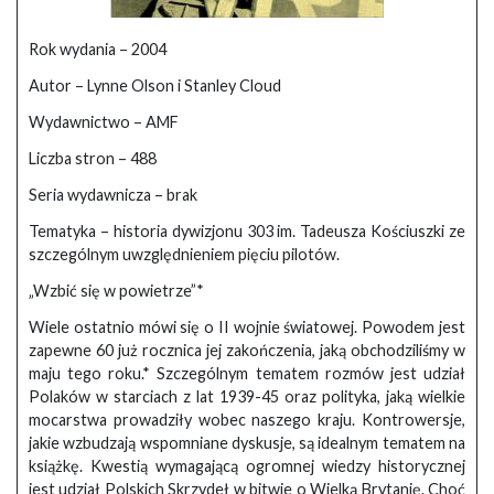
Rok wydania – 2004
Autor – Lynne Olson i Stanley Cloud
Wydawnictwo – AMF
Liczba stron – 488
Seria wydawnicza – brak
Tematyka – historia dywizjonu 303 im. Tadeusza Kościuszki ze
szczególnym uwzględnieniem pięciu pilotów.
„Wzbić się w powietrze”*
Wiele ostatnio mówi się o II wojnie światowej. Powodem jest
zapewne 60 już rocznica jej zakończenia, jaką obchodziliśmy w
maju tego roku.* Szczególnym tematem rozmów jest udział
Polaków w starciach z lat 1939-45 oraz polityka, jaką wielkie
mocarstwa prowadziły wobec naszego kraju. Kontrowersje,
jakie wzbudzają wspomniane dyskusje, są idealnym tematem na
książkę. Kwestią wymagającą ogromnej wiedzy historycznej
jest udział Polskich Skrzydeł w bitwie o Wielką Brytanię. Choć