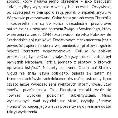
sposób, który nasuwa jedno określenie – jako bezduszni
ludzie, myślący wyłącznie o własnych interesach. Oczywiście,
po części jest w tym sporo racji, jednak przypadek zrywu w
Warszawie przerysowano. Oskarżenia pod adresem Churchilla
i Roosevelta nie są do końca uzasadnione; prawidłowe
natomiast są słowa pod adresem Związku Sowieckiego, który
w sierpniu i wrześniu 1944 roku zawiódł nie tylko Polaków, ale
i zachodnich sojuszników.* Dodatkowym mankamentem jest z
pewnością opieranie się na wspomnieniach pilotów i ogólnie
pojętej literaturze wspomnieniowej. Cytując (w polskim
przekładzie) Lynne Olson: „Najważniejszym dokumentem był
pamiętnik Mirosława Fericia, jednego z pilotów, o których
opowiada książka.”* Niestety ani Lynne Olson, ani Stanley
Cloud nie znają języka polskiego, opierali się zatem na
tłumaczeniach i wyborach dokumentów osób postronnych, co
często może wypaczać sens niektórych sformułowań. Stąd
możliwe przeinaczenia. Taka literatura charakteryzuje się
również wysokim poziomem subiektywizmu. Mimo
wymienionych wad czytelnik nie straci, czytając „Sprawę
Honoru”, co więcej, jego wiedza poszerzy się o nieznane dotąd
fakty i wydarzenia.