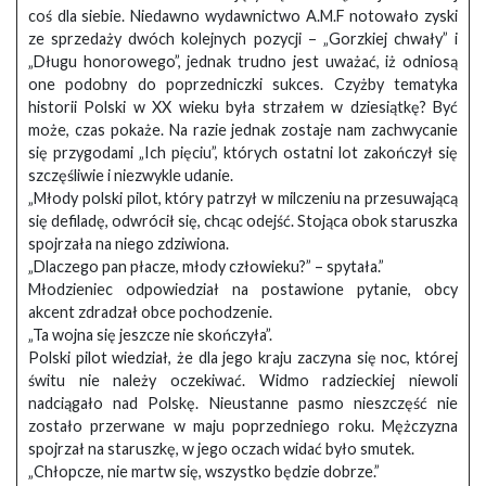
coś dla siebie. Niedawno wydawnictwo A.M.F notowało zyski
ze sprzedaży dwóch kolejnych pozycji – „Gorzkiej chwały” i
„Długu honorowego”, jednak trudno jest uważać, iż odniosą
one podobny do poprzedniczki sukces. Czyżby tematyka
historii Polski w XX wieku była strzałem w dziesiątkę? Być
może, czas pokaże. Na razie jednak zostaje nam zachwycanie
się przygodami „Ich pięciu”, których ostatni lot zakończył się
szczęśliwie i niezwykle udanie.
„Młody polski pilot, który patrzył w milczeniu na przesuwającą
się defiladę, odwrócił się, chcąc odejść. Stojąca obok staruszka
spojrzała na niego zdziwiona.
„Dlaczego pan płacze, młody człowieku?” – spytała.”
Młodzieniec odpowiedział na postawione pytanie, obcy
akcent zdradzał obce pochodzenie.
„Ta wojna się jeszcze nie skończyła”.
Polski pilot wiedział, że dla jego kraju zaczyna się noc, której
świtu nie należy oczekiwać. Widmo radzieckiej niewoli
nadciągało nad Polskę. Nieustanne pasmo nieszczęść nie
zostało przerwane w maju poprzedniego roku. Mężczyzna
spojrzał na staruszkę, w jego oczach widać było smutek.
„Chłopcze, nie martw się, wszystko będzie dobrze.”