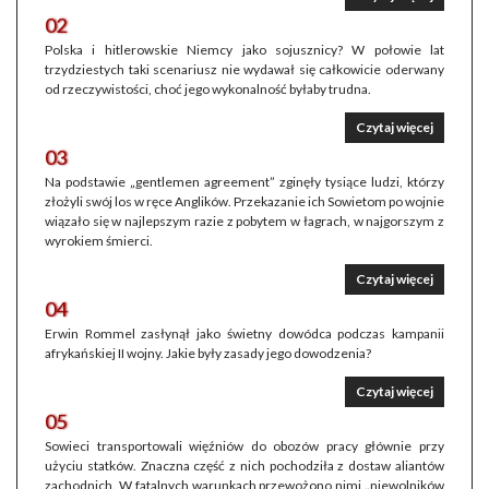
02
Polska i hitlerowskie Niemcy jako sojusznicy? W połowie lat
trzydziestych taki scenariusz nie wydawał się całkowicie oderwany
od rzeczywistości, choć jego wykonalność byłaby trudna.
Czytaj więcej
03
Na podstawie „gentlemen agreement” zginęły tysiące ludzi, którzy
złożyli swój los w ręce Anglików. Przekazanie ich Sowietom po wojnie
wiązało się w najlepszym razie z pobytem w łagrach, w najgorszym z
wyrokiem śmierci.
Czytaj więcej
04
Erwin Rommel zasłynął jako świetny dowódca podczas kampanii
afrykańskiej II wojny. Jakie były zasady jego dowodzenia?
Czytaj więcej
05
Sowieci transportowali więźniów do obozów pracy głównie przy
użyciu statków. Znaczna część z nich pochodziła z dostaw aliantów
zachodnich. W fatalnych warunkach przewożono nimi „niewolników