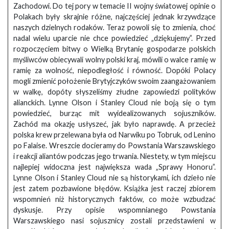
Zachodowi. Do tej pory w temacie II wojny światowej opinie o
Polakach były skrajnie różne, najczęściej jednak krzywdzące
naszych dzielnych rodaków. Teraz powoli się to zmienia, choć
nadal wielu uparcie nie chce powiedzieć „dziękujemy”. Przed
rozpoczęciem bitwy o Wielką Brytanię gospodarze polskich
myśliwców obiecywali wolny polski kraj, mówili o walce ramię w
ramię za wolność, niepodległość i równość. Dopóki Polacy
mogli zmienić położenie Brytyjczyków swoim zaangażowaniem
w walkę, dopóty słyszeliśmy złudne zapowiedzi polityków
alianckich. Lynne Olson i Stanley Cloud nie boją się o tym
powiedzieć, burząc mit wyidealizowanych sojuszników.
Zachód ma okazję usłyszeć, jak było naprawdę. A przecież
polska krew przelewana była od Narwiku po Tobruk, od Lenino
po Falaise. Wreszcie docieramy do Powstania Warszawskiego
i reakcji aliantów podczas jego trwania. Niestety, w tym miejscu
najlepiej widoczna jest największa wada „Sprawy Honoru”.
Lynne Olson i Stanley Cloud nie są historykami, ich dzieło nie
jest zatem pozbawione błędów. Książka jest raczej zbiorem
wspomnień niż historycznych faktów, co może wzbudzać
dyskusje. Przy opisie wspomnianego Powstania
Warszawskiego nasi sojusznicy zostali przedstawieni w