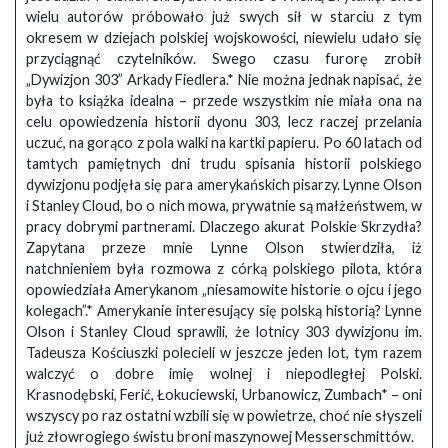
wielu autorów próbowało już swych sił w starciu z tym
okresem w dziejach polskiej wojskowości, niewielu udało się
przyciągnąć czytelników. Swego czasu furorę zrobił
„Dywizjon 303” Arkady Fiedlera.* Nie można jednak napisać, że
była to książka idealna – przede wszystkim nie miała ona na
celu opowiedzenia historii dyonu 303, lecz raczej przelania
uczuć, na gorąco z pola walki na kartki papieru. Po 60 latach od
tamtych pamiętnych dni trudu spisania historii polskiego
dywizjonu podjęła się para amerykańskich pisarzy. Lynne Olson
i Stanley Cloud, bo o nich mowa, prywatnie są małżeństwem, w
pracy dobrymi partnerami. Dlaczego akurat Polskie Skrzydła?
Zapytana przeze mnie Lynne Olson stwierdziła, iż
natchnieniem była rozmowa z córką polskiego pilota, która
opowiedziała Amerykanom „niesamowite historie o ojcu i jego
kolegach”.* Amerykanie interesujący się polską historią? Lynne
Olson i Stanley Cloud sprawili, że lotnicy 303 dywizjonu im.
Tadeusza Kościuszki polecieli w jeszcze jeden lot, tym razem
walczyć o dobre imię wolnej i niepodległej Polski.
Krasnodębski, Ferić, Łokuciewski, Urbanowicz, Zumbach* – oni
wszyscy po raz ostatni wzbili się w powietrze, choć nie słyszeli
już złowrogiego świstu broni maszynowej Messerschmittów.