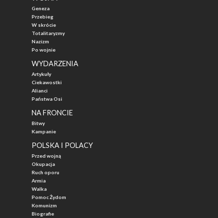
Geneza
Przebieg
W skrócie
Totalitaryzmy
Nazizm
Po wojnie
WYDARZENIA
Artykuły
Ciekawostki
Alianci
Państwa Osi
NA FRONCIE
Bitwy
Kampanie
POLSKA I POLACY
Przed wojną
Okupacja
Ruch oporu
Armia
Walka
Pomoc Żydom
Komunizm
Biografie