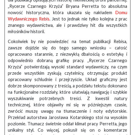
„Rycerze Czarnego Krzyża” Bryana Perretta to absolutna
nowość historyczna, która ukazała się nakładem
Domu
Wydawniczego Rebis
. Jest to jednak nie tylko kolejna z prac
znanego wydawnictwa, ale i prawdziwy hit dla wszystkich
miłośników historii.
Cokolwiek by nie powiedzieć na temat publikacji Rebisa,
zawsze dojdzie się do tego samego wniosku – całość
opracowano starannie, z niezwykłą dbałością o estetykę i
odpowiednio dobraną grafikę pracy. „Rycerze Czarnego
Krzyża” potwierdzają wysoki standard wydawniczy, na czym
przede wszystkim zyskują czytelnicy, otrzymując produkt
opracowany schludnie i przejrzyście. Układ graficzny jest
dobrze skomponowany z treścią, a podziału tekstu dokonano
na funkcjonalne rozdziały, które ułatwiają nawigację i szybkie
wyszukiwanie potrzebnych treści. Z kwestii natury
technicznej, które objawiły mi się w późniejszym czasie,
zwrócić muszę uwagę na tłumaczenie i noty edytorskie.
Przekład autorstwa Jarosława Kotarskiego stoi na wysokim
poziomie. Tłumacz świetnie oddał klimat pracy Perretta, jego
unikalny styl. Co więcej, pokusił się on o komentarze