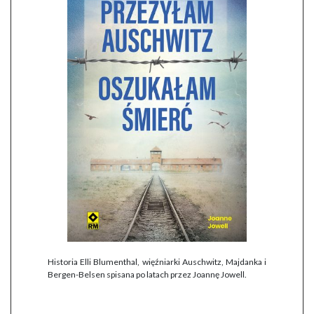
Historia Elli Blumenthal, więźniarki Auschwitz, Majdanka i
Bergen-Belsen spisana po latach przez Joannę Jowell.