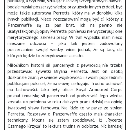
publikacji, a czytelnik, szukając bardziej szczegółowych danych,
będzie musiał poszerzyć wiedzę przy użyciu innych źródeł, być
może także autorstwa Perretta, który ma w dorobku kilka
innych publikacji. Nieco rozczarowani mogą być ci, którzy z
Panzerwaffe są za pan brat. Ich na pewno nie
usatysfakcjonują opisy Perretta, ponieważ nie wyczerpują one
merytorycznego zakresu pracy. W tym wypadku mam nieco
mieszane odczucia – jako laik jestem zadowolony
poszerzaniem swojej wiedzy, wiem jednak, że są tacy, dla
których będzie to zdecydowanie za mało.
Miłośnikom historii sił pancernych z pewnością nie trzeba
przedstawiać sylwetki Bryana Perretta. Jest on osobą
doskonale znaną w świecie wojskowości i swoimi poprzednimi
publikacjami pokazał, że na sławę zasługuje. Trudno odmówić
mu fachowości. Jako były oficer Royal Armoured Corps
poznał tematykę sił pancernych od podszewki. Jego wiedza
została uzupełniona w toku dalszych prac i dzisiaj ma opinię
światowej sławy fachowca. Nie idzie to w parze ze stylem
Perretta. Rozprawy o Panzerwaffe często mają charakter
techniczny. Można się zatem spodziewać, iż „Rycerze
Czarnego Krzyża” to lektura trudna w odbiorze. Nic bardziej