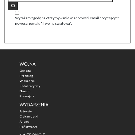
Wyrażam zgodę na otrzymywanie wiadomości email dotyczących
nowości portalu "II wojna światowa".
WOJNA
Geneza
Przebieg
W skrócie
Totalitaryzmy
Nazizm
Po wojnie
WYDARZENIA
Artykuły
Ciekawostki
Alianci
Państwa Osi