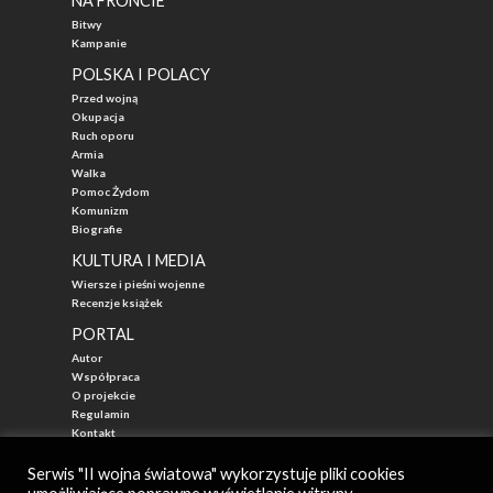
NA FRONCIE
Bitwy
Kampanie
POLSKA I POLACY
Przed wojną
Okupacja
Ruch oporu
Armia
Walka
Pomoc Żydom
Komunizm
Biografie
KULTURA I MEDIA
Wiersze i pieśni wojenne
Recenzje książek
PORTAL
Autor
Współpraca
O projekcie
Regulamin
Kontakt
"Przed Waszą Erą"
Serwis "II wojna światowa" wykorzystuje pliki cookies