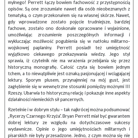
mylnego! Perrett łączy bowiem fachowość z przystępnością
opisów. Są one zrozumiałe nawet dla osób nieobeznanych z
tematyką, o czym przekonałem się na własnej skórze. Nawet,
gdy wprowadzone zostało pojęcie trudniejsze, bardziej
fachowe, zostało ono doskonale opracowane i wyjaśnione,
umożliwiając zrozumienie poszczególnych informacji i
wykluczając możliwość pogubienia się w natłoku militarno-
wojskowej paplaniny. Perrett posiadł też umiejętność
wyjątkowo ciekawego przekazywania wiedzy. Jego styl
sprawia, iż czytelnik nie ma wrażenia przebijania się przez
historyczną monografię. Całość czyta się bowiem jednym
tchem, a to niewątpliwie jest oznaką pasjonującej i wciągającej
lektury. Sporym plusem, przynajmniej na mój gust, jest
zagłębienie się w wewnętrzne stosunki pomiędzy możnymi III
Rzeszy. Ubarwia to historyczną relację i pokazuje inne aspekty
działalności niemieckich sił pancernych.
Rzetelnie i w dobrym stylu – tak najkrócej można podsumować
„Rycerzy Czarnego Krzyża”. Bryan Perrett miał być gwarantem
dobrej lektury ze względu na dotychczasowe sukcesy
wydawnicze. Opinie o jego umiejętnościach militarnych i
pisarskich nie były przesadzone. Jedno, z czym można się nie