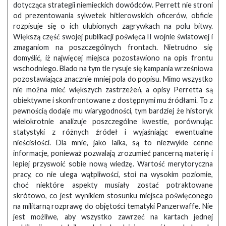
dotycząca strategii niemieckich dowódców. Perrett nie stroni
od prezentowania sylwetek hitlerowskich oficerów, obficie
rozpisuje się o ich ulubionych zagrywkach na polu bitwy.
Większą część swojej publikacji poświęca II wojnie światowej i
zmaganiom na poszczególnych frontach. Nietrudno się
domyślić, iż najwięcej miejsca pozostawiono na opis frontu
wschodniego. Blado na tym tle rysuje się kampania wrześniowa
pozostawiająca znacznie mniej pola do popisu. Mimo wszystko
nie można mieć większych zastrzeżeń, a opisy Perretta są
obiektywne i skonfrontowane z dostępnymi mu źródłami. To z
pewnością dodaje mu wiarygodności, tym bardziej że historyk
wielokrotnie analizuje poszczególne kwestie, porównując
statystyki z różnych źródeł i wyjaśniając ewentualne
nieścisłości. Dla mnie, jako laika, są to niezwykle cenne
informacje, ponieważ pozwalają zrozumieć pancerną materię i
lepiej przyswoić sobie nową wiedzę. Wartość merytoryczna
pracy, co nie ulega wątpliwości, stoi na wysokim poziomie,
choć niektóre aspekty musiały zostać potraktowane
skrótowo, co jest wynikiem stosunku miejsca poświęconego
na militarną rozprawę do objętości tematyki Panzerwaffe. Nie
jest możliwe, aby wszystko zawrzeć na kartach jednej