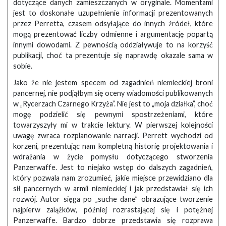
dotyczące danych zamieszczanych w oryginale. Momentami
jest to doskonałe uzupełnienie informacji prezentowanych
przez Perretta, czasem odsyłające do innych źródeł, które
mogą prezentować liczby odmienne i argumentację popartą
innymi dowodami. Z pewnością oddziaływuje to na korzyść
publikacji, choć ta prezentuje się naprawdę okazale sama w
sobie.
Jako że nie jestem specem od zagadnień niemieckiej broni
pancernej, nie podjąłbym się oceny wiadomości publikowanych
w „Rycerzach Czarnego Krzyża”. Nie jest to „moja działka”, choć
mogę podzielić się pewnymi spostrzeżeniami, które
towarzyszyły mi w trakcie lektury. W pierwszej kolejności
uwagę zwraca rozplanowanie narracji. Perrett wychodzi od
korzeni, prezentując nam kompletną historię projektowania i
wdrażania w życie pomysłu dotyczącego stworzenia
Panzerwaffe. Jest to niejako wstęp do dalszych zagadnień,
który pozwala nam zrozumieć, jakie miejsce przewidziano dla
sił pancernych w armii niemieckiej i jak przedstawiał się ich
rozwój. Autor sięga po „suche dane” obrazujące tworzenie
najpierw zalążków, później rozrastającej się i potężnej
Panzerwaffe. Bardzo dobrze przedstawia się rozprawa