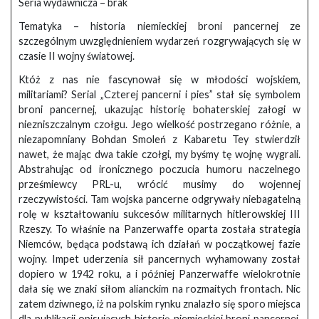
Seria wydawnicza – brak
Tematyka – historia niemieckiej broni pancernej ze
szczególnym uwzględnieniem wydarzeń rozgrywających się w
czasie II wojny światowej.
Któż z nas nie fascynował się w młodości wojskiem,
militariami? Serial „Czterej pancerni i pies” stał się symbolem
broni pancernej, ukazując historię bohaterskiej załogi w
niezniszczalnym czołgu. Jego wielkość postrzegano różnie, a
niezapomniany Bohdan Smoleń z Kabaretu Tey stwierdził
nawet, że mając dwa takie czołgi, my byśmy tę wojnę wygrali.
Abstrahując od ironicznego poczucia humoru naczelnego
prześmiewcy PRL-u, wrócić musimy do wojennej
rzeczywistości. Tam wojska pancerne odgrywały niebagatelną
rolę w kształtowaniu sukcesów militarnych hitlerowskiej III
Rzeszy. To właśnie na Panzerwaffe oparta została strategia
Niemców, będąca podstawą ich działań w początkowej fazie
wojny. Impet uderzenia sił pancernych wyhamowany został
dopiero w 1942 roku, a i później Panzerwaffe wielokrotnie
dała się we znaki siłom alianckim na rozmaitych frontach. Nic
zatem dziwnego, iż na polskim rynku znalazło się sporo miejsca
dla publikacji opisujących historię niemieckiej broni pancernej.