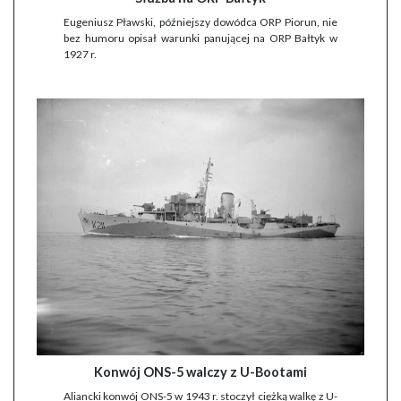
Eugeniusz Pławski, późniejszy dowódca ORP Piorun, nie
bez humoru opisał warunki panującej na ORP Bałtyk w
1927 r.
Konwój ONS-5 walczy z U-Bootami
Aliancki konwój ONS-5 w 1943 r. stoczył ciężką walkę z U-