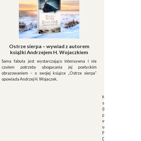
Ostrze sierpa – wywiad z autorem
książki Andrzejem H. Wojaczkiem
Sama fabuła jest wystarczająco intensywna i nie
czułem potrzeby ubogacania jej poetyckim
obrazowaniem – o swojej książce „Ostrze sierpa”
opowiada Andrzej H. Wojaczek.
Muszki
Muszkieterowie Du
stanowili elitarną je
(Milizia Volontaria p
pełniącą rolę gwardi
w latach 1923-1940.
uroczystościach fa
Palazzo Venezia w 
Duce. Muszkieterowi