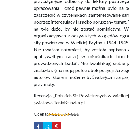
przyciągnięcie odbiorcy do lektury postrze
opracowania , choć pewnie można było na po
zaszczepić w czytelnikach zainteresowanie s
poprzez interesujący i rzadko poruszany temat.
na tyle dużo, by nie zostać pominiętym. W 
organizacyjnych z oczywistych względów ogran
siły powietrzne w Wielkiej Brytanii 1944-1945. 
Nie uważam natomiast, by została napisana 
upatrywałbym raczej w miłośnikach lotnict
prowadzonych badań. Nie kwalifikuję siebie j
znalazła się na mojej półce obok pozycji Jerze
autorów, którym możemy być wdzięczni za pasj
przymioty.
Recenzja
„Polskich Sił Powietrznych w Wielkie
światowa TaniaKsiazka.pl
.
Ocena: