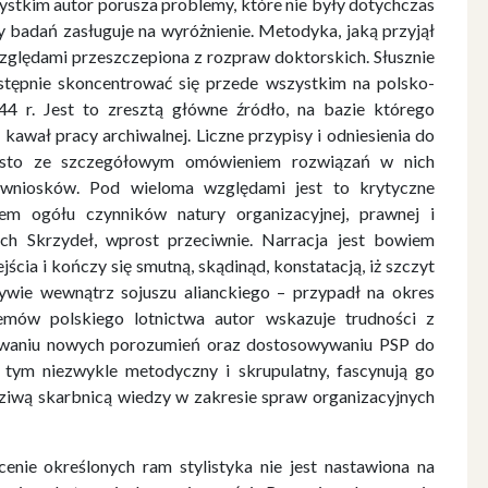
stkim autor porusza problemy, które nie były dotychczas
badań zasługuje na wyróżnienie. Metodyka, jaką przyjął
zględami przeszczepiona z rozpraw doktorskich. Słusznie
stępnie skoncentrować się przede wszystkim na polsko-
944 r. Jest to zresztą główne źródło, na bazie którego
kawał pracy archiwalnej. Liczne przypisy i odniesienia do
ęsto ze szczegółowym omówieniem rozwiązań w nich
 wniosków. Pod wieloma względami jest to krytyczne
iem ogółu czynników natury organizacyjnej, prawnej i
ich Skrzydeł, wprost przeciwnie. Narracja jest bowiem
a i kończy się smutną, skądinąd, konstatacją, iż szczyt
ywie wewnątrz sojuszu alianckiego – przypadł na okres
emów polskiego lotnictwa autor wskazuje trudności z
jowaniu nowych porozumień oraz dostosowywaniu PSP do
tym niezwykle metodyczny i skrupulatny, fascynują go
wdziwą skarbnicą wiedzy w zakresie spraw organizacyjnych
ucenie określonych ram stylistyka nie jest nastawiona na