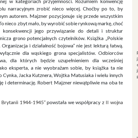
ganej w kategoriach przyjemności. Rozumiem konwencję
lu narracyjnym zrobić nieco więcej. Choćby po to, by
amym autorem. Majzner pozycjonuje się przede wszystkim
 To nieco zbyt mało, by wyrobić sobie rynkową markę, choć
konsekwencji jego przywiązanie do detali i struktur
icza grono potencjalnych czytelników. Książka „Polskie
Organizacja i działalność bojowa” nie jest lekturą łatwą.
wyłącznie dla wąskiego grona specjalistów. Odbiorców
wa, dla których będzie uzupełnieniem dla wcześniej
ako eksperta, a nie wyobrażam sobie, by książka ta nie
go Cynka, Jacka Kutznera, Wojtka Matusiaka i wielu innych
ę i determinację. Robert Majzner niewątpliwie ma oba te
j Brytanii 1944-1945”
powstała we współpracy z
II wojna