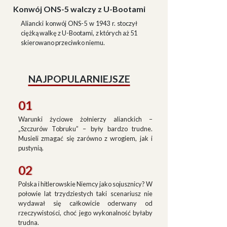
Konwój ONS-5 walczy z U-Bootami
Aliancki konwój ONS-5 w 1943 r. stoczył
ciężką walkę z U-Bootami, z których aż 51
skierowano przeciwko niemu.
NAJPOPULARNIEJSZE
01
Warunki życiowe żołnierzy alianckich –
„Szczurów Tobruku” – były bardzo trudne.
Musieli zmagać się zarówno z wrogiem, jak i
pustynią.
02
Polska i hitlerowskie Niemcy jako sojusznicy? W
połowie lat trzydziestych taki scenariusz nie
wydawał się całkowicie oderwany od
rzeczywistości, choć jego wykonalność byłaby
trudna.