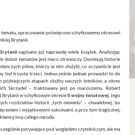
do tematu, opracowanie poświęcone schyłkowemu okresowi
kiej Brytanii.
Brytanii
napisano już naprawdę wiele książek. Analizując
e dobór tematów jest nieco stronniczy. Dominują historie
edynczych pilów, którzy w nim służyli), co oczywiście jest
y był trzysta trzeci. Jednocześnie jednak prowadzi to do
 późniejszych etapach służby naszych lotników, a okres
ich Skrzydeł – traktowany jest po macoszemu. Robert
ej Brytanii w schyłkowym okresie
II wojny światowej
. Jego
zych rozdziałów historii „tych niewielu” – chwalebnej, bo
ceniem i wyjątkowymi sukcesami, a przy tym tragicznej,
lamrą losy całego narodu.
zczególnie porywające pod względem czytelniczym, ale ma