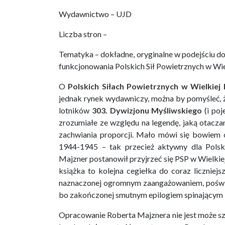
Wydawnictwo – UJD
Liczba stron –
Tematyka – dokładne, oryginalne w podejściu 
funkcjonowania Polskich Sił Powietrznych w Wiel
O
Polskich Siłach Powietrznych w Wielkiej 
jednak rynek wydawniczy, można by pomyśleć, ż
lotników
303. Dywizjonu Myśliwskiego
(i poj
zrozumiałe ze względu na legendę, jaką otaczan
zachwiania proporcji. Mało mówi się bowiem o
1944-1945 – tak przecież aktywny dla Polsk
Majzner postanowił przyjrzeć się PSP w Wielki
książka to kolejna cegiełka do coraz liczniejs
naznaczonej ogromnym zaangażowaniem, poświę
bo zakończonej smutnym epilogiem spinającym k
Opracowanie Roberta Majznera nie jest może s