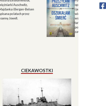
Historia Elli Blumenthal,
Połączenie autorskiego
więźniarki Auschwitz,
opisu historii Górnego 
Majdanka i Bergen-Belsen
i jego mieszkańców w X
spisana po latach przez
wieku oraz zapisu
Joannę Jowell.
wspomnień mieszkańc
tamtych terenów, które
pozwalają lepiej zrozum
zawiłe koleje losu regio
CIEKAWOSTKI