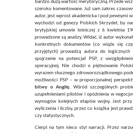
bardzo dużą wartość merytoryczną. Przede wszy
szeroko komentowane. Już sam zakres czasowy 
autor, jest wprost akademicka i pod pewnymi w
wychodzi od genezy Polskich Skrzydeł, by na
brytyjskiej umowie lotniczej z 6 kwietnia 1
prowadzone są analizy. Widać, iż autor wykonał 
konkretnych dokumentów (co wiąże się cz
przyjętych) prowadzą autora do logicznych
spojrzenie na potencjał PSP, z uwzględnien
operacyjnej. Nie chodzi o piętnowanie Polsk
wyrazem słusznego zdroworozsądkowego podejści
możliwości PSP – w proporcjonalnej perspekt
bitwy o Anglię
. Wśród szczególnych probl
uzupełnieniami pilotów i opóźnienia w negoc
wymogów kolejnych etapów wojny. Jest przy 
wyliczenia i liczby, przez co książka jest pra
czy statystycznych.
Cierpi na tym nieco styl narracji. Przez narz