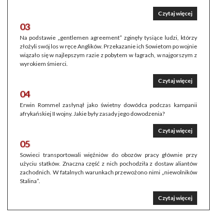
Czytaj więcej
03
Na podstawie „gentlemen agreement” zginęły tysiące ludzi, którzy
złożyli swój los w ręce Anglików. Przekazanie ich Sowietom po wojnie
wiązało się w najlepszym razie z pobytem w łagrach, w najgorszym z
wyrokiem śmierci.
Czytaj więcej
04
Erwin Rommel zasłynął jako świetny dowódca podczas kampanii
afrykańskiej II wojny. Jakie były zasady jego dowodzenia?
Czytaj więcej
05
Sowieci transportowali więźniów do obozów pracy głównie przy
użyciu statków. Znaczna część z nich pochodziła z dostaw aliantów
zachodnich. W fatalnych warunkach przewożono nimi „niewolników
Stalina”.
Czytaj więcej