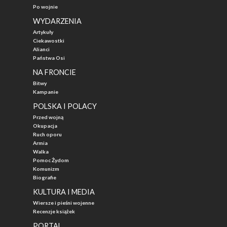
Po wojnie
WYDARZENIA
Artykuły
Ciekawostki
Alianci
Państwa Osi
NA FRONCIE
Bitwy
Kampanie
POLSKA I POLACY
Przed wojną
Okupacja
Ruch oporu
Armia
Walka
Pomoc Żydom
Komunizm
Biografie
KULTURA I MEDIA
Wiersze i pieśni wojenne
Recenzje książek
PORTAL