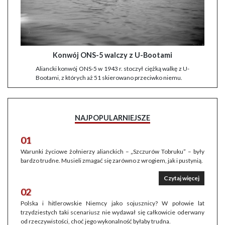
Konwój ONS-5 walczy z U-Bootami
Aliancki konwój ONS-5 w 1943 r. stoczył ciężką walkę z U-
Bootami, z których aż 51 skierowano przeciwko niemu.
NAJPOPULARNIEJSZE
01
Warunki życiowe żołnierzy alianckich – „Szczurów Tobruku” – były
bardzo trudne. Musieli zmagać się zarówno z wrogiem, jak i pustynią.
Czytaj więcej
02
Polska i hitlerowskie Niemcy jako sojusznicy? W połowie lat
trzydziestych taki scenariusz nie wydawał się całkowicie oderwany
od rzeczywistości, choć jego wykonalność byłaby trudna.