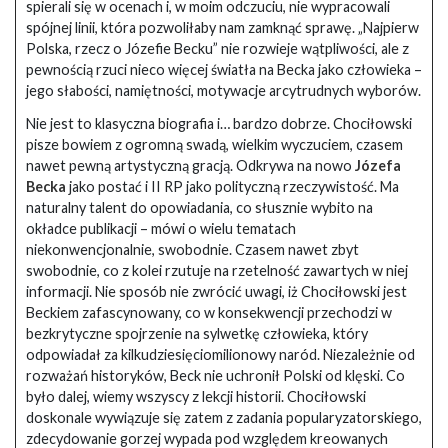
spierali się w ocenach i, w moim odczuciu, nie wypracowali
spójnej linii, która pozwoliłaby nam zamknąć sprawę. „Najpierw
Polska, rzecz o Józefie Becku” nie rozwieje wątpliwości, ale z
pewnością rzuci nieco więcej światła na Becka jako człowieka –
jego słabości, namiętności, motywacje arcytrudnych wyborów.
Nie jest to klasyczna biografia i… bardzo dobrze. Chociłowski
pisze bowiem z ogromną swadą, wielkim wyczuciem, czasem
nawet pewną artystyczną gracją. Odkrywa na nowo
Józefa
Becka
jako postać i II RP jako polityczną rzeczywistość. Ma
naturalny talent do opowiadania, co słusznie wybito na
okładce publikacji – mówi o wielu tematach
niekonwencjonalnie, swobodnie. Czasem nawet zbyt
swobodnie, co z kolei rzutuje na rzetelność zawartych w niej
informacji. Nie sposób nie zwrócić uwagi, iż Chociłowski jest
Beckiem zafascynowany, co w konsekwencji przechodzi w
bezkrytyczne spojrzenie na sylwetkę człowieka, który
odpowiadał za kilkudziesięciomilionowy naród. Niezależnie od
rozważań historyków, Beck nie uchronił Polski od klęski. Co
było dalej, wiemy wszyscy z lekcji historii. Chociłowski
doskonale wywiązuje się zatem z zadania popularyzatorskiego,
zdecydowanie gorzej wypada pod względem kreowanych