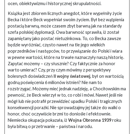
ocen, obiektywizmu i historycznej skrupulatności.
Książka jest zbiorem licznych anegdot, które wypełniły życie
Becka i które Beck wypełniał swoim życiem. Był bez wątpienia
postacią barwną, może czasem zbyt barwną jak na standardy
szefa polskiej dyplomacji. Owa barwność sprawiła, iż został
zapamiętany jako postać nietuzinkowa. To, co Becka zawsze
będzie wyróżniać, często nawet na tle jego wielkich
poprzedników i następców, to przywiązanie do Polski i wiara
w pewne wartości, które na trwałe naznaczyły naszą historię.
Zapytać możemy – czy słusznie? Czy faktycznie za honor
warto umierać? Czy, przy czym mówimy z perspektywy
bolesnych doświadczeń
II wojny światowej
, był on wartością
godną poświęcenia 6 milionów istnień? Nie nam to
rozstrzygać. Możemy mieć jednak nadzieję, a Chociłowskim ma
pewność, że Beck wierzył w to, co robi i mówi. Nawet jeśli nie
mógł lub nie potrafił przewidzieć upadku Polski i tragicznych
konsekwencji porażki. Nie sprowadzajmy jej także do walki o
honor, choć oczywiście brzmi to doniośle i efektownie.
Niemiecka okupacja pokazała, iż
Wojna Obronna 1939
roku
była bitwą o przetrwanie – państwa i narodu.