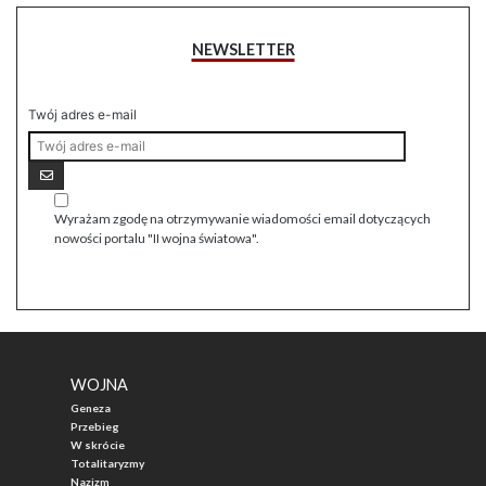
NEWSLETTER
Twój adres e-mail
Wyrażam zgodę na otrzymywanie wiadomości email dotyczących
nowości portalu "II wojna światowa".
WOJNA
Geneza
Przebieg
W skrócie
Totalitaryzmy
Nazizm