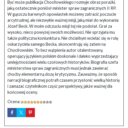
Być może publikacja Chociłowskiego rozmyje obraz porażki,
jaką ostatecznie poniósł minister spraw zagranicznych II RP.
W gąszczu barwnych opowiastek możemy zatracić poczucie
arcytrudnej, ale niezwykle ważnej misji, jaką miał do wykonania
Józef Beck. W moim odczuciu misji tej nie podołał. Grał za
wysoko, nieco powyżej swoich możliwości. Nie sprzyjała mu
także polityczna koniunktura. Nie chciałbym wcielać się w rolę
oskarżyciela samego Becka, skoncentruję się zatem na
Chociłowskim. To bez wątpienia autor utalentowany,
operujący językiem polskim doskonale i daleko wyprzedzający
umiejętnościami wielu czołowych historyków. Biografia szefa
ministerstwa spraw zagranicznych musi jednak zawierać
choćby elementarną dozę krytycyzmu. Zauważmy, że sposób
narracji biograficznej potrafi czasem przysłonić wielką historię
i zamazać czytelnikom część perspektywy, jakże ważnej dla
końcowej oceny.
Ocena: