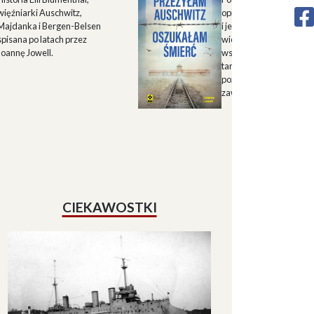
więźniarki Auschwitz,
opisu historii Górnego 
Majdanka i Bergen-Belsen
i jego mieszkańców w X
spisana po latach przez
wieku oraz zapisu
Joannę Jowell.
wspomnień mieszkańc
tamtych terenów, które
pozwalają lepiej zrozum
zawiłe koleje losu regio
CIEKAWOSTKI