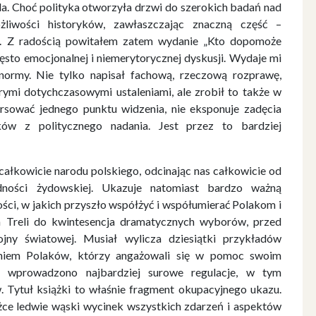
aela. Choć polityka otworzyła drzwi do szerokich badań nad
żliwości historyków, zawłaszczając znaczną część –
ci. Z radością powitałem zatem wydanie „Kto dopomoże
sto emocjonalnej i niemerytorycznej dyskusji. Wydaje mi
ormy. Nie tylko napisał fachową, rzeczową rozprawę,
órymi dotychczasowymi ustaleniami, ale zrobił to także w
forsować jednego punktu widzenia, nie eksponuje zadęcia
yków z politycznego nadania. Jest przez to bardziej
całkowicie narodu polskiego, odcinając nas całkowicie od
dności żydowskiej. Ukazuje natomiast bardzo ważną
ści, w jakich przyszło współżyć i współumierać Polakom i
 Treli do kwintesencja dramatycznych wyborów, przed
jny światowej. Musiał wylicza dziesiątki przykładów
aniem Polaków, którzy angażowali się w pomoc swoim
 wprowadzono najbardziej surowe regulacje, w tym
 Tytuł książki to właśnie fragment okupacyjnego ukazu.
ążce ledwie wąski wycinek wszystkich zdarzeń i aspektów