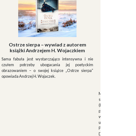
Ostrze sierpa – wywiad z autorem
książki Andrzejem H. Wojaczkiem
Sama fabuła jest wystarczająco intensywna i nie
czułem potrzeby ubogacania jej poetyckim
obrazowaniem – o swojej książce „Ostrze sierpa”
opowiada Andrzej H. Wojaczek.
Muszki
Muszkieterowie Du
stanowili elitarną je
(Milizia Volontaria p
pełniącą rolę gwardi
w latach 1923-1940.
uroczystościach fa
Palazzo Venezia w 
Duce. Muszkieterowi