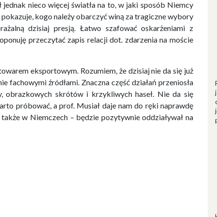
ł jednak nieco więcej światła na to, w jaki sposób Niemcy
o pokazuje, kogo należy obarczyć winą za tragiczne wybory
rażalną dzisiaj presją. Łatwo szafować oskarżeniami z
roponuję przeczytać zapis relacji dot. zdarzenia na moście
 towarem eksportowym. Rozumiem, że dzisiaj nie da się już
znie fachowymi źródłami. Znaczna część działań przeniosła
dy, obrazkowych skrótów i krzykliwych haseł. Nie da się
warto próbować, a prof. Musiał daje nam do ręki naprawdę
 – także w Niemczech – będzie pozytywnie oddziaływał na