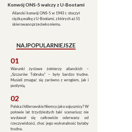
Konwój ONS-5 walczy z U-Bootami
Aliancki konwój ONS-5 w 1943 r. stoczył
ciężką walkę z U-Bootami, z których aż 51
skierowano przeciwko niemu.
NAJPOPULARNIEJSZE
01
Warunki życiowe żołnierzy alianckich –
„Szczurów Tobruku” – były bardzo trudne.
Musieli zmagać się zarówno z wrogiem, jak i
pustynią.
02
Polska i hitlerowskie Niemcy jako sojusznicy? W
połowie lat trzydziestych taki scenariusz nie
wydawał się całkowicie oderwany od
rzeczywistości, choć jego wykonalność byłaby
trudna.