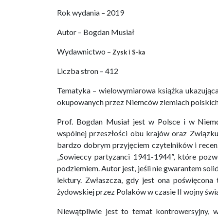
Rok wydania – 2019
Autor – Bogdan Musiał
Wydawnictwo –
Zysk i S-ka
Liczba stron – 412
Tematyka – wielowymiarowa książka ukazująca
okupowanych przez Niemców ziemiach polskich
Prof. Bogdan Musiał jest w Polsce i w Niem
wspólnej przeszłości obu krajów oraz Związku 
bardzo dobrym przyjęciem czytelników i rece
„Sowieccy partyzanci 1941-1944”, które pozw
podziemiem. Autor jest, jeśli nie gwarantem soli
lektury. Zwłaszcza, gdy jest ona poświęcona
żydowskiej przez Polaków w czasie II wojny świ
Niewątpliwie jest to temat kontrowersyjny, 