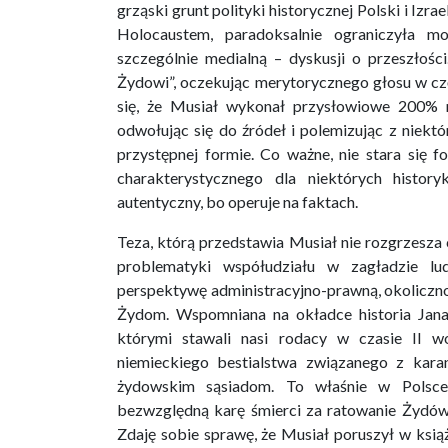
grząski grunt polityki historycznej Polski i Izr
Holocaustem, paradoksalnie ograniczyła mo
szczególnie medialną – dyskusji o przeszłoś
Żydowi”, oczekując merytorycznego głosu w czę
się, że Musiał wykonał przysłowiowe 200% n
odwołując się do źródeł i polemizując z niekt
przystępnej formie. Co ważne, nie stara się 
charakterystycznego dla niektórych histor
autentyczny, bo operuje na faktach.
Teza, którą przedstawia Musiał nie rozgrzesza 
problematyki współudziału w zagładzie lu
perspektywę administracyjno-prawną, okoliczno
Żydom. Wspomniana na okładce historia Jana
którymi stawali nasi rodacy w czasie II wo
niemieckiego bestialstwa związanego z kar
żydowskim sąsiadom. To właśnie w Polsce
bezwzględną karę śmierci za ratowanie Żydów.
Zdaję sobie sprawę, że Musiał poruszył w ksi