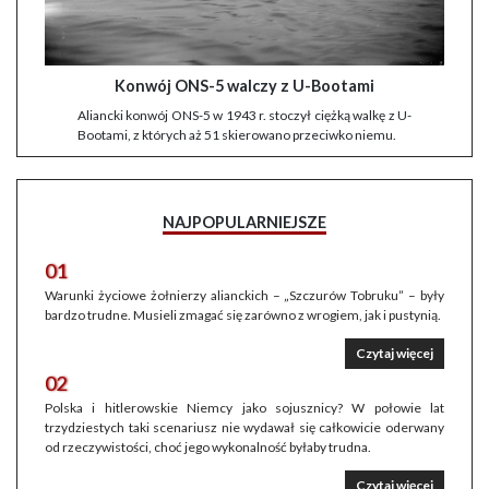
Konwój ONS-5 walczy z U-Bootami
Aliancki konwój ONS-5 w 1943 r. stoczył ciężką walkę z U-
Bootami, z których aż 51 skierowano przeciwko niemu.
NAJPOPULARNIEJSZE
01
Warunki życiowe żołnierzy alianckich – „Szczurów Tobruku” – były
bardzo trudne. Musieli zmagać się zarówno z wrogiem, jak i pustynią.
Czytaj więcej
02
Polska i hitlerowskie Niemcy jako sojusznicy? W połowie lat
trzydziestych taki scenariusz nie wydawał się całkowicie oderwany
od rzeczywistości, choć jego wykonalność byłaby trudna.
Czytaj więcej