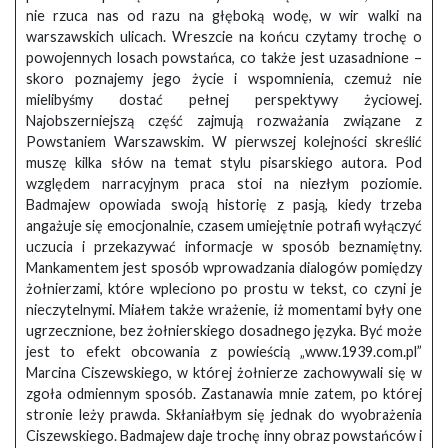
nie rzuca nas od razu na głęboką wodę, w wir walki na
warszawskich ulicach. Wreszcie na końcu czytamy trochę o
powojennych losach powstańca, co także jest uzasadnione –
skoro poznajemy jego życie i wspomnienia, czemuż nie
mielibyśmy dostać pełnej perspektywy życiowej.
Najobszerniejszą część zajmują rozważania związane z
Powstaniem Warszawskim. W pierwszej kolejności skreślić
muszę kilka słów na temat stylu pisarskiego autora. Pod
względem narracyjnym praca stoi na niezłym poziomie.
Badmajew opowiada swoją historię z pasją, kiedy trzeba
angażuje się emocjonalnie, czasem umiejętnie potrafi wyłączyć
uczucia i przekazywać informacje w sposób beznamiętny.
Mankamentem jest sposób wprowadzania dialogów pomiędzy
żołnierzami, które wpleciono po prostu w tekst, co czyni je
nieczytelnymi. Miałem także wrażenie, iż momentami były one
ugrzecznione, bez żołnierskiego dosadnego języka. Być może
jest to efekt obcowania z powieścią „www.1939.com.pl”
Marcina Ciszewskiego, w której żołnierze zachowywali się w
zgoła odmiennym sposób. Zastanawia mnie zatem, po której
stronie leży prawda. Skłaniałbym się jednak do wyobrażenia
Ciszewskiego. Badmajew daje trochę inny obraz powstańców i