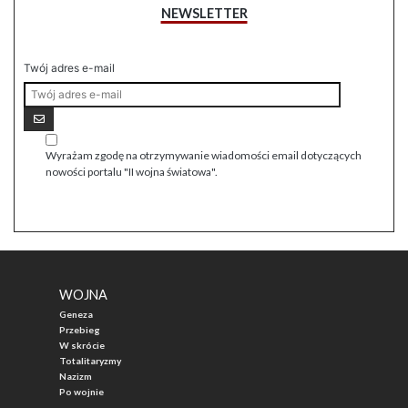
NEWSLETTER
Twój adres e-mail
Wyrażam zgodę na otrzymywanie wiadomości email dotyczących
nowości portalu "II wojna światowa".
WOJNA
Geneza
Przebieg
W skrócie
Totalitaryzmy
Nazizm
Po wojnie