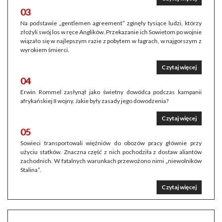
03
Na podstawie „gentlemen agreement” zginęły tysiące ludzi, którzy
złożyli swój los w ręce Anglików. Przekazanie ich Sowietom po wojnie
wiązało się w najlepszym razie z pobytem w łagrach, w najgorszym z
wyrokiem śmierci.
Czytaj więcej
04
Erwin Rommel zasłynął jako świetny dowódca podczas kampanii
afrykańskiej II wojny. Jakie były zasady jego dowodzenia?
Czytaj więcej
05
Sowieci transportowali więźniów do obozów pracy głównie przy
użyciu statków. Znaczna część z nich pochodziła z dostaw aliantów
zachodnich. W fatalnych warunkach przewożono nimi „niewolników
Stalina”.
Czytaj więcej