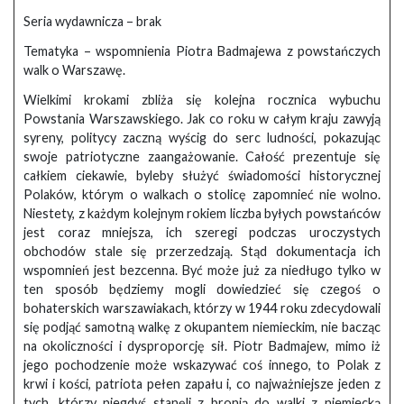
Seria wydawnicza – brak
Tematyka – wspomnienia Piotra Badmajewa z powstańczych
walk o Warszawę.
Wielkimi krokami zbliża się kolejna rocznica wybuchu
Powstania Warszawskiego. Jak co roku w całym kraju zawyją
syreny, politycy zaczną wyścig do serc ludności, pokazując
swoje patriotyczne zaangażowanie. Całość prezentuje się
całkiem ciekawie, byleby służyć świadomości historycznej
Polaków, którym o walkach o stolicę zapomnieć nie wolno.
Niestety, z każdym kolejnym rokiem liczba byłych powstańców
jest coraz mniejsza, ich szeregi podczas uroczystych
obchodów stale się przerzedzają. Stąd dokumentacja ich
wspomnień jest bezcenna. Być może już za niedługo tylko w
ten sposób będziemy mogli dowiedzieć się czegoś o
bohaterskich warszawiakach, którzy w 1944 roku zdecydowali
się podjąć samotną walkę z okupantem niemieckim, nie bacząc
na okoliczności i dysproporcję sił. Piotr Badmajew, mimo iż
jego pochodzenie może wskazywać coś innego, to Polak z
krwi i kości, patriota pełen zapału i, co najważniejsze jeden z
tych, którzy niegdyś stanęli z bronią do walki z niemiecką