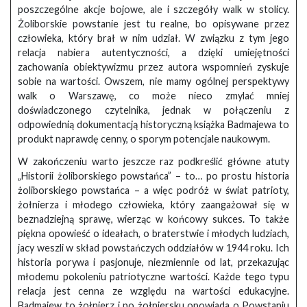
poszczególne akcje bojowe, ale i szczegóły walk w stolicy.
Żoliborskie powstanie jest tu realne, bo opisywane przez
człowieka, który brał w nim udział. W związku z tym jego
relacja nabiera autentyczności, a dzięki umiejętności
zachowania obiektywizmu przez autora wspomnień zyskuje
sobie na wartości. Owszem, nie mamy ogólnej perspektywy
walk o Warszawę, co może nieco zmylać mniej
doświadczonego czytelnika, jednak w połączeniu z
odpowiednią dokumentacją historyczną książka Badmajewa to
produkt naprawdę cenny, o sporym potencjale naukowym.
W zakończeniu warto jeszcze raz podkreślić główne atuty
„Historii żoliborskiego powstańca” – to… po prostu historia
żoliborskiego powstańca – a więc podróż w świat patrioty,
żołnierza i młodego człowieka, który zaangażował się w
beznadziejną sprawę, wierząc w końcowy sukces. To także
piękna opowieść o ideałach, o braterstwie i młodych ludziach,
jacy weszli w skład powstańczych oddziałów w 1944 roku. Ich
historia porywa i pasjonuje, niezmiennie od lat, przekazując
młodemu pokoleniu patriotyczne wartości. Każde tego typu
relacja jest cenna ze względu na wartości edukacyjne.
Badmajew to żołnierz i po żołniersku opowiada o Powstaniu