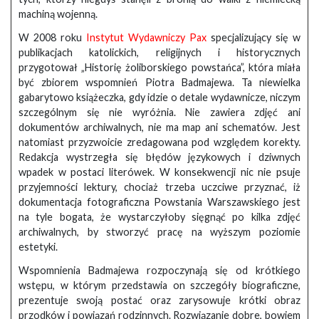
machiną wojenną.
W 2008 roku
Instytut Wydawniczy Pax
specjalizujący się w
publikacjach katolickich, religijnych i historycznych
przygotował „Historię żoliborskiego powstańca”, która miała
być zbiorem wspomnień Piotra Badmajewa. Ta niewielka
gabarytowo książeczka, gdy idzie o detale wydawnicze, niczym
szczególnym się nie wyróżnia. Nie zawiera zdjęć ani
dokumentów archiwalnych, nie ma map ani schematów. Jest
natomiast przyzwoicie zredagowana pod względem korekty.
Redakcja wystrzegła się błędów językowych i dziwnych
wpadek w postaci literówek. W konsekwencji nic nie psuje
przyjemności lektury, chociaż trzeba uczciwe przyznać, iż
dokumentacja fotograficzna Powstania Warszawskiego jest
na tyle bogata, że wystarczyłoby sięgnąć po kilka zdjęć
archiwalnych, by stworzyć pracę na wyższym poziomie
estetyki.
Wspomnienia Badmajewa rozpoczynają się od krótkiego
wstępu, w którym przedstawia on szczegóły biograficzne,
prezentuje swoją postać oraz zarysowuje krótki obraz
przodków i powiązań rodzinnych. Rozwiązanie dobre, bowiem