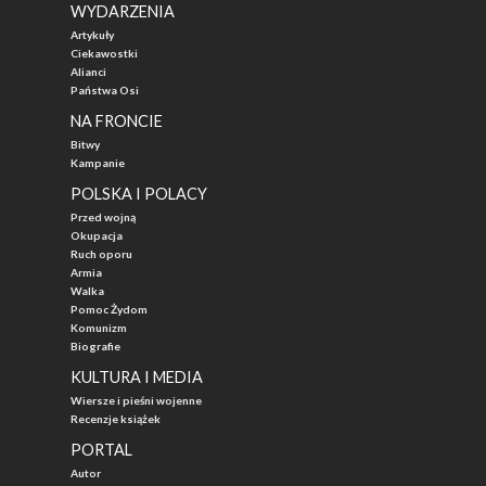
WYDARZENIA
Artykuły
Ciekawostki
Alianci
Państwa Osi
NA FRONCIE
Bitwy
Kampanie
POLSKA I POLACY
Przed wojną
Okupacja
Ruch oporu
Armia
Walka
Pomoc Żydom
Komunizm
Biografie
KULTURA I MEDIA
Wiersze i pieśni wojenne
Recenzje książek
PORTAL
Autor