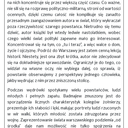
na nich koncentruje się przez większą część czasu. Co ważne,
nie sili się na rozprawę polityczno-militarną, stroni od wartości
ocennych, dzięki czemu całość nie komplikuje się zanadto
przesadnym zaangażowaniem autora w świat, który wykraczał
poza rzeczywistość szarego powstańca. Nietrudno się temu
dziwić, autor książki był wtedy ledwie nastolatkiem, wobec
czego wielki świat polityki zapewne mało go interesował.
Koncentrował się na tym, co „tu i teraz”, a więc walce o dom,
życie i ojczyznę. Podróż do Warszawy jest zatem cenną lekcją
historii. Niestety, jest ona zbyt krótka, autor nie zdecydował
się na dokładniejsze sprawozdanie. Ograniczył je do tego, co
widział na własne oczy, nie wybiega dalej, co sprawia, iż
powstanie obserwujemy z perspektywy jednego człowieka,
jakby wędrując z nim przez zniszczoną stolicę.
Podczas wędrówki spotykamy wielu powstańców, ludzi
młodych i pełnych zapału. Badmajew zmuszony jest do
sporządzenia licznych charakterystyk kolegów żołnierzy,
prezentuje ich słabości i lęki, malując portrety ludzi rzuconych
w wir walki, których młodość została zdruzgotana przez
wojnę. Zaprezentowanie świata warszawskiego podziemia „od
środka” daje nam możliwość nie tylko spojrzenia na