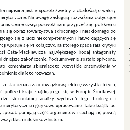
ka napisana jest w sposób świetny, z dbałością o walory
 merytoryczne. Na uwagę zasługują rozważania dotyczące
łonie. Cenne uwagi pozwolą nam przyjrzeć się „polskiemu
ania się obraz towarzystwa skłóconego i nieskłonnego do
cego się z ludzi niekompetentnych i łatwo dających się
i wpisuje się Mikołajczyk, na którego spada fala krytyki
zi Cata-Mackiewicza, największego bodaj antagonisty
solidniejsze zakończenie. Podsumowanie zostało spłycone,
go komentarza zbierającego wszystkie przemyślenia w
pełnienie dla jego rozważań.
a zostać uznana za obowiązkową lekturę wszystkich tych,
ić polityki kraju znajdującego się w Europie Środkowej.
rdzo skrupulatnej analizy wydarzeń tego trudnego i
e merytorycznie i językowo opracowanie. Takie książki po
sty sposób pomijają część argumentów i cechują się pewną
wszystkich miłośników historii.