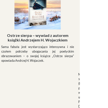
Ostrze sierpa – wywiad z autorem
książki Andrzejem H. Wojaczkiem
Sama fabuła jest wystarczająco intensywna i nie
czułem potrzeby ubogacania jej poetyckim
obrazowaniem – o swojej książce „Ostrze sierpa”
opowiada Andrzej H. Wojaczek.
Muszki
Muszkieterowie Du
stanowili elitarną je
(Milizia Volontaria p
pełniącą rolę gwardi
w latach 1923-1940.
uroczystościach fa
Palazzo Venezia w 
Duce. Muszkieterowi