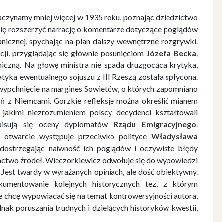
zaczynamy mniej więcej w 1935 roku, poznając dziedzictwo
się rozszerzyć narrację o komentarze dotyczące poglądów
anicznej, spychając na plan dalszy wewnętrzne rozgrywki.
cji, przyglądając się głównie posunięciom
Józefa Becka
,
iczną. Na głowę ministra nie spada druzgocąca krytyka,
tyka ewentualnego sojuszu z III Rzeszą została spłycona.
wypchnięcie na margines Sowietów, o których zapomniano
eń z Niemcami. Gorzkie refleksje można określić mianem
jakimi niezrozumieniem polscy decydenci kształtowali
pisują się oceny dyplomatów
Rządu Emigracyjnego
.
i otwarcie występuje przeciwko polityce
Władysława
 dostrzegając naiwność ich poglądów i oczywiste błędy
actwo źródeł. Wieczorkiewicz odwołuje się do wypowiedzi
 Jest twardy w wyrażanych opiniach, ale dość obiektywny.
kumentowanie kolejnych historycznych tez, z którym
ie chcę wypowiadać się na temat kontrowersyjności autora,
ednak poruszania trudnych i dzielących historyków kwestii,