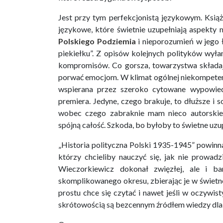
Jest przy tym perfekcjonistą językowym. Książ
językowe, które świetnie uzupełniają aspekty
Polskiego Podziemia
i nieporozumień w jego 
piekiełku”. Z opisów kolejnych polityków wył
kompromisów. Co gorsza, towarzystwa składają
porwać emocjom. W klimat ogólnej niekompetencj
wspierana przez szeroko cytowane wypowied
premiera. Jedyne, czego brakuje, to dłuższe i 
wobec czego zabraknie mam nieco autorskie
spójną całość. Szkoda, bo byłoby to świetne uzu
„Historia polityczna Polski 1935-1945” powinn
którzy chcieliby nauczyć się, jak nie prowadz
Wieczorkiewicz dokonał zwięzłej, ale i ba
skomplikowanego okresu, zbierając je w świetn
prostu chce się czytać i nawet jeśli w oczywi
skrótowością są bezcennym źródłem wiedzy dla 