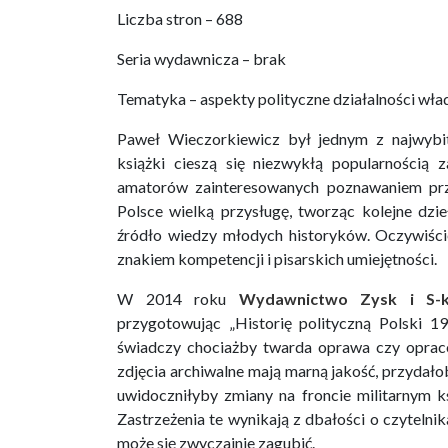
Liczba stron – 688
Seria wydawnicza – brak
Tematyka – aspekty polityczne działalności wła
Paweł Wieczorkiewicz był jednym z najwybitn
książki cieszą się niezwykłą popularnością
amatorów zainteresowanych poznawaniem prz
Polsce wielką przysługę, tworząc kolejne dzi
źródło wiedzy młodych historyków. Oczywiście,
znakiem kompetencji i pisarskich umiejętności.
W 2014 roku
Wydawnictwo Zysk i S-
przygotowując „Historię polityczną Polski 1
świadczy chociażby twarda oprawa czy opraco
zdjęcia archiwalne mają marną jakość, przydałob
uwidoczniłyby zmiany na froncie militarnym k
Zastrzeżenia te wynikają z dbałości o czytelni
może się zwyczajnie zagubić.