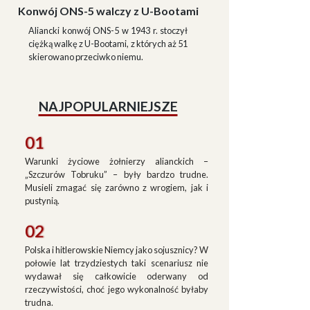
Konwój ONS-5 walczy z U-Bootami
Aliancki konwój ONS-5 w 1943 r. stoczył
ciężką walkę z U-Bootami, z których aż 51
skierowano przeciwko niemu.
NAJPOPULARNIEJSZE
01
Warunki życiowe żołnierzy alianckich –
„Szczurów Tobruku” – były bardzo trudne.
Musieli zmagać się zarówno z wrogiem, jak i
pustynią.
02
Polska i hitlerowskie Niemcy jako sojusznicy? W
połowie lat trzydziestych taki scenariusz nie
wydawał się całkowicie oderwany od
rzeczywistości, choć jego wykonalność byłaby
trudna.