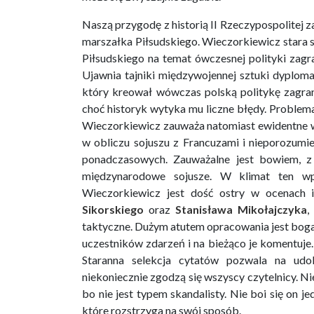
Naszą przygodę z historią II Rzeczypospolitej 
marszałka Piłsudskiego. Wieczorkiewicz stara 
Piłsudskiego na temat ówczesnej polityki zagr
Ujawnia tajniki międzywojennej sztuki dyploma
który kreował wówczas polską politykę zagran
choć historyk wytyka mu liczne błędy. Problema
Wieczorkiewicz zauważa natomiast ewidentne 
w obliczu sojuszu z Francuzami i nieporozumi
ponadczasowych. Zauważalne jest bowiem, z 
międzynarodowe sojusze. W klimat ten w
Wieczorkiewicz jest dość ostry w ocenach 
Sikorskiego
oraz
Stanisława Mikołajczyka
,
taktyczne. Dużym atutem opracowania jest bog
uczestników zdarzeń i na bieżąco je komentuje.
Staranna selekcja cytatów pozwala na udo
niekoniecznie zgodzą się wszyscy czytelnicy. N
bo nie jest typem skandalisty. Nie boi się on j
które rozstrzyga na swój sposób.