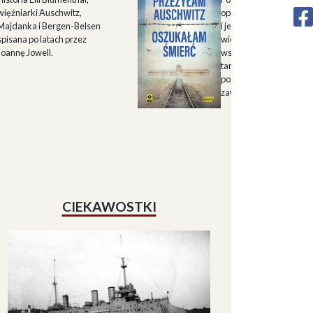
więźniarki Auschwitz,
opisu historii Górnego 
Majdanka i Bergen-Belsen
i jego mieszkańców w X
spisana po latach przez
wieku oraz zapisu
Joannę Jowell.
wspomnień mieszkańc
tamtych terenów, które
pozwalają lepiej zrozum
zawiłe koleje losu regio
CIEKAWOSTKI