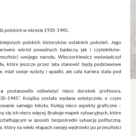
dz polskich w okresie 1935-1945.
iejszych polskich historyków ostatnich pokoleń. Jego
 zarówno wśród poważnych badaczy, jak i czytelników-
eszłości swojego narodu. Wieczorkiewicz wyświadczył
eła, które jeszcze przez lata stanowić będą podstawowe
 miał swoje wzloty i upadki, ale cała kariera stała pod
ka
postanowiło odświeżyć nieco dorobek profesora,
935-1945”. Książka została wydana estetycznie, o czym
wanie samego tekstu. Kuleją nieco aspekty graficzne –
y się ich nieco więcej. Brakuje mapek sytuacyjnych, które
ształtującym w sposób bezpośredni sytuację polityczną.
ka, który na wielu etapach swojej wędrówki po przeszłości