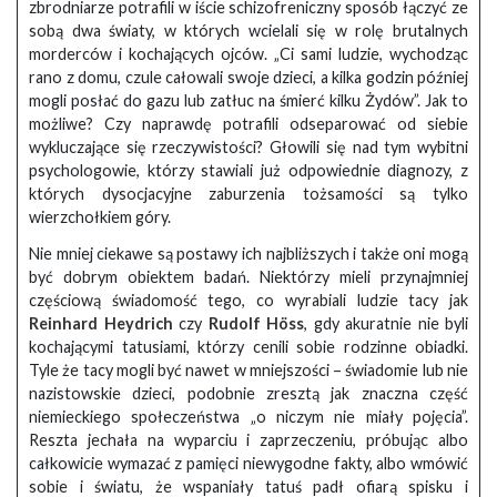
zbrodniarze potrafili w iście schizofreniczny sposób łączyć ze
sobą dwa światy, w których wcielali się w rolę brutalnych
morderców i kochających ojców. „Ci sami ludzie, wychodząc
rano z domu, czule całowali swoje dzieci, a kilka godzin później
mogli posłać do gazu lub zatłuc na śmierć kilku Żydów”. Jak to
możliwe? Czy naprawdę potrafili odseparować od siebie
wykluczające się rzeczywistości? Głowili się nad tym wybitni
psychologowie, którzy stawiali już odpowiednie diagnozy, z
których dysocjacyjne zaburzenia tożsamości są tylko
wierzchołkiem góry.
Nie mniej ciekawe są postawy ich najbliższych i także oni mogą
być dobrym obiektem badań. Niektórzy mieli przynajmniej
częściową świadomość tego, co wyrabiali ludzie tacy jak
Reinhard Heydrich
czy
Rudolf Höss
, gdy akuratnie nie byli
kochającymi tatusiami, którzy cenili sobie rodzinne obiadki.
Tyle że tacy mogli być nawet w mniejszości – świadomie lub nie
nazistowskie dzieci, podobnie zresztą jak znaczna część
niemieckiego społeczeństwa „o niczym nie miały pojęcia”.
Reszta jechała na wyparciu i zaprzeczeniu, próbując albo
całkowicie wymazać z pamięci niewygodne fakty, albo wmówić
sobie i światu, że wspaniały tatuś padł ofiarą spisku i