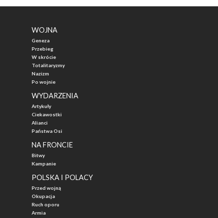
WOJNA
Geneza
Przebieg
W skrócie
Totalitaryzmy
Nazizm
Po wojnie
WYDARZENIA
Artykuły
Ciekawostki
Alianci
Państwa Osi
NA FRONCIE
Bitwy
Kampanie
POLSKA I POLACY
Przed wojną
Okupacja
Ruch oporu
Armia