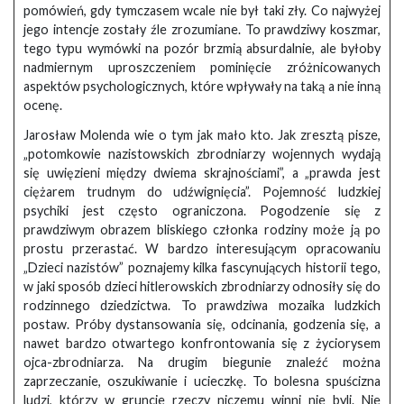
pomówień, gdy tymczasem wcale nie był taki zły. Co najwyżej
jego intencje zostały źle zrozumiane. To prawdziwy koszmar,
tego typu wymówki na pozór brzmią absurdalnie, ale byłoby
nadmiernym uproszczeniem pominięcie zróżnicowanych
aspektów psychologicznych, które wpływały na taką a nie inną
ocenę.
Jarosław Molenda wie o tym jak mało kto. Jak zresztą pisze,
„potomkowie nazistowskich zbrodniarzy wojennych wydają
się uwięzieni między dwiema skrajnościami”, a „prawda jest
ciężarem trudnym do udźwignięcia”. Pojemność ludzkiej
psychiki jest często ograniczona. Pogodzenie się z
prawdziwym obrazem bliskiego członka rodziny może ją po
prostu przerastać. W bardzo interesującym opracowaniu
„Dzieci nazistów” poznajemy kilka fascynujących historii tego,
w jaki sposób dzieci hitlerowskich zbrodniarzy odnosiły się do
rodzinnego dziedzictwa. To prawdziwa mozaika ludzkich
postaw. Próby dystansowania się, odcinania, godzenia się, a
nawet bardzo otwartego konfrontowania się z życiorysem
ojca-zbrodniarza. Na drugim biegunie znaleźć można
zaprzeczanie, oszukiwanie i ucieczkę. To bolesna spuścizna
ludzi, którzy w gruncie rzeczy niczemu winni nie byli. Nie