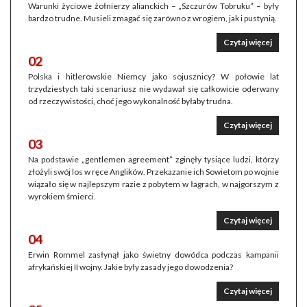
Warunki życiowe żołnierzy alianckich – „Szczurów Tobruku” – były
bardzo trudne. Musieli zmagać się zarówno z wrogiem, jak i pustynią.
Czytaj więcej
02
Polska i hitlerowskie Niemcy jako sojusznicy? W połowie lat
trzydziestych taki scenariusz nie wydawał się całkowicie oderwany
od rzeczywistości, choć jego wykonalność byłaby trudna.
Czytaj więcej
03
Na podstawie „gentlemen agreement” zginęły tysiące ludzi, którzy
złożyli swój los w ręce Anglików. Przekazanie ich Sowietom po wojnie
wiązało się w najlepszym razie z pobytem w łagrach, w najgorszym z
wyrokiem śmierci.
Czytaj więcej
04
Erwin Rommel zasłynął jako świetny dowódca podczas kampanii
afrykańskiej II wojny. Jakie były zasady jego dowodzenia?
Czytaj więcej