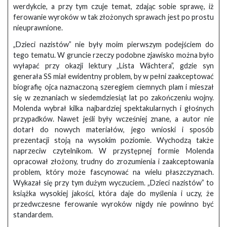
werdykcie, a przy tym czuje temat, zdając sobie sprawę, iż
ferowanie wyroków w tak złożonych sprawach jest po prostu
nieuprawnione.
„Dzieci nazistów” nie były moim pierwszym podejściem do
tego tematu. W gruncie rzeczy podobne zjawisko można było
wyłapać przy okazji lektury „Lista Wächtera”, gdzie syn
generała SS miał ewidentny problem, by w pełni zaakceptować
biografię ojca naznaczoną szeregiem ciemnych plam i mieszał
się w zeznaniach w siedemdziesiąt lat po zakończeniu wojny.
Molenda wybrał kilka najbardziej spektakularnych i głośnych
przypadków. Nawet jeśli były wcześniej znane, a autor nie
dotarł do nowych materiałów, jego wnioski i sposób
prezentacji stoją na wysokim poziomie. Wychodzą także
naprzeciw czytelnikom. W przystępnej formie Molenda
opracował złożony, trudny do zrozumienia i zaakceptowania
problem, który może fascynować na wielu płaszczyznach.
Wykazał się przy tym dużym wyczuciem. „Dzieci nazistów” to
książka wysokiej jakości, która daje do myślenia i uczy, że
przedwczesne ferowanie wyroków nigdy nie powinno być
standardem.