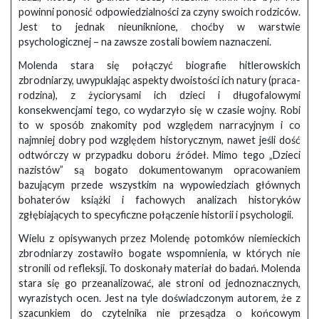
powinni ponosić odpowiedzialności za czyny swoich rodziców.
Jest to jednak nieuniknione, choćby w warstwie
psychologicznej – na zawsze zostali bowiem naznaczeni.
Molenda stara się połączyć biografie hitlerowskich
zbrodniarzy, uwypuklając aspekty dwoistości ich natury (praca-
rodzina), z życiorysami ich dzieci i długofalowymi
konsekwencjami tego, co wydarzyło się w czasie wojny. Robi
to w sposób znakomity pod względem narracyjnym i co
najmniej dobry pod względem historycznym, nawet jeśli dość
odtwórczy w przypadku doboru źródeł. Mimo tego „Dzieci
nazistów” są bogato dokumentowanym opracowaniem
bazującym przede wszystkim na wypowiedziach głównych
bohaterów książki i fachowych analizach historyków
zgłębiających to specyficzne połączenie historii i psychologii.
Wielu z opisywanych przez Molendę potomków niemieckich
zbrodniarzy zostawiło bogate wspomnienia, w których nie
stronili od refleksji. To doskonały materiał do badań. Molenda
stara się go przeanalizować, ale stroni od jednoznacznych,
wyrazistych ocen. Jest na tyle doświadczonym autorem, że z
szacunkiem do czytelnika nie przesądza o końcowym