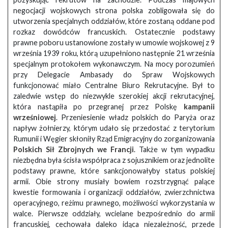
negocjacji wojskowych strona polska zobligowała się do
utworzenia specjalnych oddziałów, które zostaną oddane pod
rozkaz dowódców francuskich. Ostatecznie podstawy
prawne poboru ustanowione zostały w umowie wojskowej z 9
września 1939 roku, którą uzupełniono następnie 21 września
specjalnym protokołem wykonawczym. Na mocy porozumień
przy Delegacie Ambasady do Spraw Wojskowych
funkcjonować miało Centralne Biuro Rekrutacyjne. Był to
zaledwie wstęp do niezwykle szerokiej akcji rekrutacyjnej,
która nastąpiła po przegranej przez Polskę
kampanii
wrześniowej
. Przeniesienie władz polskich do Paryża oraz
napływ żołnierzy, którym udało się przedostać z terytorium
Rumunii i Węgier skłoniły Rząd Emigracyjny do zorganizowania
Polskich Sił Zbrojnych we Francji
. Także w tym wypadku
niezbędna była ścisła współpraca z sojusznikiem oraz jednolite
podstawy prawne, które sankcjonowałyby status polskiej
armii. Obie strony musiały bowiem rozstrzygnąć palące
kwestie formowania i organizacji oddziałów, zwierzchnictwa
operacyjnego, reżimu prawnego, możliwości wykorzystania w
walce. Pierwsze oddziały, wcielane bezpośrednio do armii
francuskiej, cechowała daleko idąca niezależność, przede