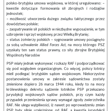
polsko-brytyjska umowa wojskowa, w której uregulowano: –
kwestie dotyczące formowania sił zbrojnych i rodzajów
jednostek;
– możliwość utworzenia dużego związku taktycznego przez
dowództwo polskie;
– zaopatrywanie sił polskich w niezbędne wyposażenie, w tym
uzbrojenie i sprzęt wojskowy, przez Wielką Brytanię;
– status żołnierzy polskich – sygnowanie umowy pociągnęło
za sobą uchwalenie
Allied Forces Act
, na mocy którego PSZ
uzyskały ten sam status prawny, co siły zbrojne Brytyjskiej
Wspólnoty Narodów
PSP miały jednak wykonywać rozkazy RAF i podporządkować
się pod względem organizacyjnym. Co więcej, polscy lotnicy
mieli podlegać brytyjskim sądom wojskowym. Niekorzystne
postanowienia umowy w zakresie sądownictwa zostały
zmienione dopiero 26 marca 1944 roku, kiedy to na mocy
królewskiego dekretu sądzenie lotników PSP przekazano
jurysdykcji wojskowych sądów polskich, przy czym każdy
przypadek przeniesienia sprawy wymagał zgody zwierzchnika
RAF. Nie ulega wątpliwości, iż nawet po wprowadzeniu zmian
PSP były silnie uzależnione od RAF, a kwestia jurysdykcji