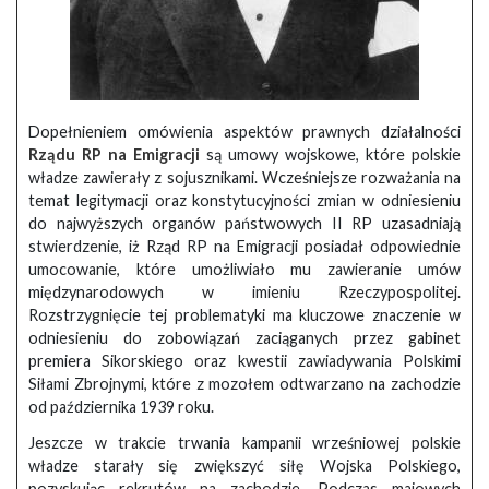
Dopełnieniem omówienia aspektów prawnych działalności
Rządu RP na Emigracji
są umowy wojskowe, które polskie
władze zawierały z sojusznikami. Wcześniejsze rozważania na
temat legitymacji oraz konstytucyjności zmian w odniesieniu
do najwyższych organów państwowych II RP uzasadniają
stwierdzenie, iż Rząd RP na Emigracji posiadał odpowiednie
umocowanie, które umożliwiało mu zawieranie umów
międzynarodowych w imieniu Rzeczypospolitej.
Rozstrzygnięcie tej problematyki ma kluczowe znaczenie w
odniesieniu do zobowiązań zaciąganych przez gabinet
premiera Sikorskiego oraz kwestii zawiadywania Polskimi
Siłami Zbrojnymi, które z mozołem odtwarzano na zachodzie
od października 1939 roku.
Jeszcze w trakcie trwania kampanii wrześniowej polskie
władze starały się zwiększyć siłę Wojska Polskiego,
pozyskując rekrutów na zachodzie. Podczas majowych