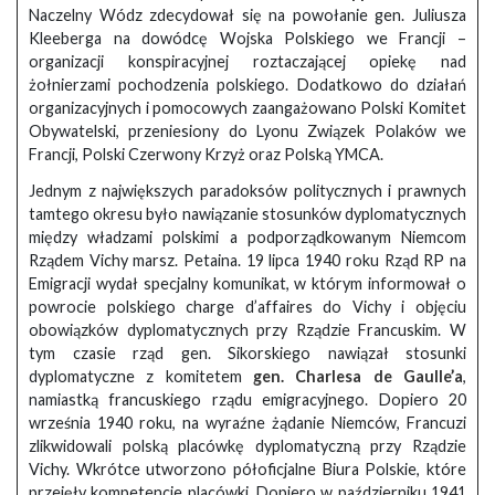
Naczelny Wódz zdecydował się na powołanie gen. Juliusza
Kleeberga na dowódcę Wojska Polskiego we Francji –
organizacji konspiracyjnej roztaczającej opiekę nad
żołnierzami pochodzenia polskiego. Dodatkowo do działań
organizacyjnych i pomocowych zaangażowano Polski Komitet
Obywatelski, przeniesiony do Lyonu Związek Polaków we
Francji, Polski Czerwony Krzyż oraz Polską YMCA.
Jednym z największych paradoksów politycznych i prawnych
tamtego okresu było nawiązanie stosunków dyplomatycznych
między władzami polskimi a podporządkowanym Niemcom
Rządem Vichy marsz. Petaina. 19 lipca 1940 roku Rząd RP na
Emigracji wydał specjalny komunikat, w którym informował o
powrocie polskiego charge d’affaires do Vichy i objęciu
obowiązków dyplomatycznych przy Rządzie Francuskim. W
tym czasie rząd gen. Sikorskiego nawiązał stosunki
dyplomatyczne z komitetem
gen. Charlesa de Gaulle’a
,
namiastką francuskiego rządu emigracyjnego. Dopiero 20
września 1940 roku, na wyraźne żądanie Niemców, Francuzi
zlikwidowali polską placówkę dyplomatyczną przy Rządzie
Vichy. Wkrótce utworzono półoficjalne Biura Polskie, które
przejęły kompetencje placówki. Dopiero w październiku 1941