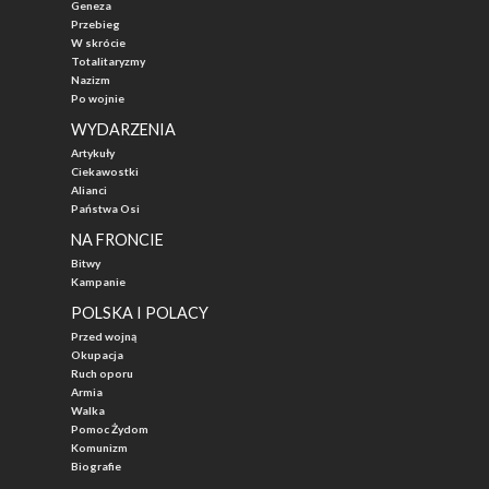
Geneza
Przebieg
W skrócie
Totalitaryzmy
Nazizm
Po wojnie
WYDARZENIA
Artykuły
Ciekawostki
Alianci
Państwa Osi
NA FRONCIE
Bitwy
Kampanie
POLSKA I POLACY
Przed wojną
Okupacja
Ruch oporu
Armia
Walka
Pomoc Żydom
Komunizm
Biografie