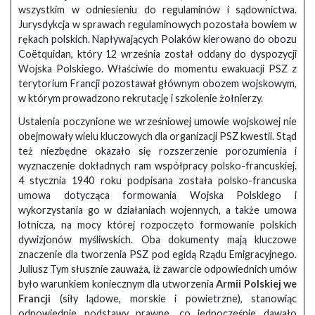
wszystkim w odniesieniu do regulaminów i sądownictwa.
Jurysdykcja w sprawach regulaminowych pozostała bowiem w
rękach polskich. Napływających Polaków kierowano do obozu
Coëtquidan, który 12 września został oddany do dyspozycji
Wojska Polskiego. Właściwie do momentu ewakuacji PSZ z
terytorium Francji pozostawał głównym obozem wojskowym,
w którym prowadzono rekrutację i szkolenie żołnierzy.
Ustalenia poczynione we wrześniowej umowie wojskowej nie
obejmowały wielu kluczowych dla organizacji PSZ kwestii. Stąd
też niezbędne okazało się rozszerzenie porozumienia i
wyznaczenie dokładnych ram współpracy polsko-francuskiej.
4 stycznia 1940 roku podpisana została polsko-francuska
umowa dotycząca formowania Wojska Polskiego i
wykorzystania go w działaniach wojennych, a także umowa
lotnicza, na mocy której rozpoczęto formowanie polskich
dywizjonów myśliwskich. Oba dokumenty mają kluczowe
znaczenie dla tworzenia PSZ pod egidą Rządu Emigracyjnego.
Juliusz Tym słusznie zauważa, iż zawarcie odpowiednich umów
było warunkiem koniecznym dla utworzenia
Armii Polskiej we
Francji
(siły lądowe, morskie i powietrzne), stanowiąc
odpowiednie podstawy prawne, co jednocześnie dawało