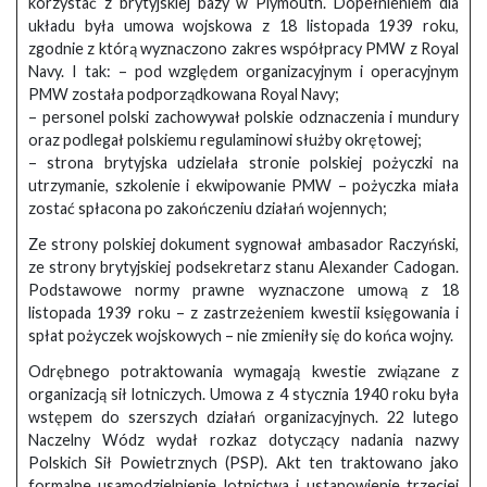
korzystać z brytyjskiej bazy w Plymouth. Dopełnieniem dla
układu była umowa wojskowa z 18 listopada 1939 roku,
zgodnie z którą wyznaczono zakres współpracy PMW z Royal
Navy. I tak: – pod względem organizacyjnym i operacyjnym
PMW została podporządkowana Royal Navy;
– personel polski zachowywał polskie odznaczenia i mundury
oraz podlegał polskiemu regulaminowi służby okrętowej;
– strona brytyjska udzielała stronie polskiej pożyczki na
utrzymanie, szkolenie i ekwipowanie PMW – pożyczka miała
zostać spłacona po zakończeniu działań wojennych;
Ze strony polskiej dokument sygnował ambasador Raczyński,
ze strony brytyjskiej podsekretarz stanu Alexander Cadogan.
Podstawowe normy prawne wyznaczone umową z 18
listopada 1939 roku – z zastrzeżeniem kwestii księgowania i
spłat pożyczek wojskowych – nie zmieniły się do końca wojny.
Odrębnego potraktowania wymagają kwestie związane z
organizacją sił lotniczych. Umowa z 4 stycznia 1940 roku była
wstępem do szerszych działań organizacyjnych. 22 lutego
Naczelny Wódz wydał rozkaz dotyczący nadania nazwy
Polskich Sił Powietrznych (PSP). Akt ten traktowano jako
formalne usamodzielnienie lotnictwa i ustanowienie trzeciej