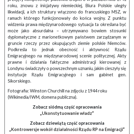
roku, znowu z inicjatywy niemieckiej, Biura Polskie uległy
likwidacji, a ich struktury włączono do francuskiego MSZ, w
ramach którego funkcjonowały do końca wojny. Z punktu
widzenia prawa międzynarodowego sytuacja ta określana być
może jako absurdalna – utrzymywano bowiem stosunki
dyplomatyczne z marionetkowym państwem zarządzanym w
gruncie rzeczy przez okupujących ziemie polskie Niemców.
Podkreśla to jednak obecność i aktywność Rządu
Emigracyjnego na międzynarodowej scenie politycznej. Akty
prawne i działania faktyczne administracji kierowanej z
Londynu świadczyły o powszechnym uznaniu, jakim cieszyły się
instytucje Rządu Emigracyjnego i sam gabinet gen.
Sikorskiego.
Fotografia: Winston Churchill na zdjęciu z 1944 roku
(Wikimedia/IWM, domena publiczna).
Zobacz siódmą część opracowania
„Ukonstytuowanie władz”
Zobacz dziewiątą część opracowania
„Kontrowersje wokół działalności Rządu RP na Emigracji”