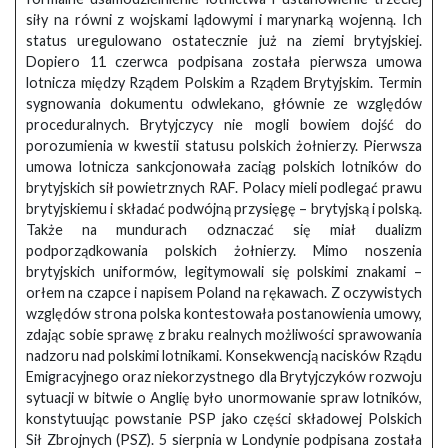
siły na równi z wojskami lądowymi i marynarką wojenną. Ich
status uregulowano ostatecznie już na ziemi brytyjskiej.
Dopiero 11 czerwca podpisana została pierwsza umowa
lotnicza między Rządem Polskim a Rządem Brytyjskim. Termin
sygnowania dokumentu odwlekano, głównie ze względów
proceduralnych. Brytyjczycy nie mogli bowiem dojść do
porozumienia w kwestii statusu polskich żołnierzy. Pierwsza
umowa lotnicza sankcjonowała zaciąg polskich lotników do
brytyjskich sił powietrznych RAF. Polacy mieli podlegać prawu
brytyjskiemu i składać podwójną przysięgę – brytyjską i polską.
Także na mundurach odznaczać się miał dualizm
podporządkowania polskich żołnierzy. Mimo noszenia
brytyjskich uniformów, legitymowali się polskimi znakami –
orłem na czapce i napisem Poland na rękawach. Z oczywistych
względów strona polska kontestowała postanowienia umowy,
zdając sobie sprawę z braku realnych możliwości sprawowania
nadzoru nad polskimi lotnikami. Konsekwencją nacisków Rządu
Emigracyjnego oraz niekorzystnego dla Brytyjczyków rozwoju
sytuacji w bitwie o Anglię było unormowanie spraw lotników,
konstytuując powstanie PSP jako części składowej Polskich
Sił Zbrojnych (PSZ). 5 sierpnia w Londynie podpisana została