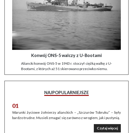
Konwój ONS-5 walczy z U-Bootami
Aliancki konwój ONS-5 w 1943 r. stoczył ciężką walkę z U-
Bootami, z których aż 51 skierowano przeciwko niemu.
NAJPOPULARNIEJSZE
01
Warunki życiowe żołnierzy alianckich – „Szczurów Tobruku” – były
bardzo trudne. Musieli zmagać się zarówno z wrogiem, jak i pustynią.
Czytaj więcej