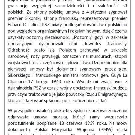
gwarancję względnej samodzielności i niezależności sił
polskich. Ze strony polskiej umowę z 4 stycznia sygnował
premier Sikorski, stronę francuską reprezentował premier
Eduard Daladier. PSZ miały podlegać dowództwu polskiemu
pod względem organizacyjnym i regulaminowym, dzięki czemu
uzyskały pozorną niezależność. „Pozorną”, gdyż w zakresie
operacyjnym dysponowali nimi dowódcy francuscy.
Odrębność udało się Polakom zachować w zakresie
narodowej roty przysięgi, oznaczeń na mundurach, stopni
wojskowych oraz częściowo sądownictwa. Uzupełnieniem dla
pierwszej umowy był dokument sygnowany przez gen.
Sikorskiego i francuskiego ministra lotnictwa gen. Guya La
Chambre 17 lutego 1940 roku. Wydatkami związanymi z
działalnością PSZ w czasie wojny obciążano francuski budżet,
przy czym traktowano je jako pożyczkę Rządu Emigracyjnego,
która miała zostać spłacona po zakończeniu działań.
W przypadku ustaleń polsko-brytyjskich kluczowe znaczenie
odgrywała umowa morska, której ramy wyznaczyło
porozumienie podpisane 18 czerwca 1939 roku. Na mocy
dokumentu Polska Marynarka Wojenna (PMW) miała