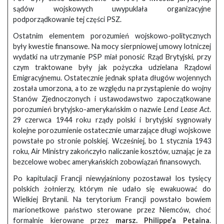
sądów wojskowych uwypuklała organizacyjne
podporządkowanie tej części PSZ.
Ostatnim elementem porozumień wojskowo-politycznych
były kwestie finansowe. Na mocy sierpniowej umowy lotniczej
wydatki na utrzymanie PSP miał ponosić Rząd Brytyjski, przy
czym traktowane były jak pożyczka udzielana Rządowi
Emigracyjnemu. Ostatecznie jednak spłata długów wojennych
została umorzona, a to ze względu na przystąpienie do wojny
Stanów Zjednoczonych i ustawodawstwo zapoczątkowane
porozumień brytyjsko-amerykańskim o nazwie
Lend Lease Act
.
29 czerwca 1944 roku rządy polski i brytyjski sygnowały
kolejne porozumienie ostatecznie umarzające długi wojskowe
powstałe po stronie polskiej. Wcześniej, bo 1 stycznia 1943
roku, Air Ministry zakończyło naliczanie kosztów, uznając je za
bezcelowe wobec amerykańskich zobowiązań finansowych.
Po kapitulacji Francji niewyjaśniony pozostawał los tysięcy
polskich żołnierzy, którym nie udało się ewakuować do
Wielkiej Brytanii. Na terytorium Francji powstało bowiem
marionetkowe państwo sterowane przez Niemców, choć
formalnie kierowane przez
marsz. Philippe’a Petaina
.