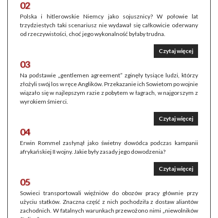
02
Polska i hitlerowskie Niemcy jako sojusznicy? W połowie lat
trzydziestych taki scenariusz nie wydawał się całkowicie oderwany
od rzeczywistości, choć jego wykonalność byłaby trudna.
Czytaj więcej
03
Na podstawie „gentlemen agreement” zginęły tysiące ludzi, którzy
złożyli swój los w ręce Anglików. Przekazanie ich Sowietom po wojnie
wiązało się w najlepszym razie z pobytem w łagrach, w najgorszym z
wyrokiem śmierci.
Czytaj więcej
04
Erwin Rommel zasłynął jako świetny dowódca podczas kampanii
afrykańskiej II wojny. Jakie były zasady jego dowodzenia?
Czytaj więcej
05
Sowieci transportowali więźniów do obozów pracy głównie przy
użyciu statków. Znaczna część z nich pochodziła z dostaw aliantów
zachodnich. W fatalnych warunkach przewożono nimi „niewolników