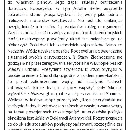
do własnych planów. Jego zapał studziły ostrzeżenia
doradców Roosevelta, w tym Adolfa Berle, asystenta
sekretarza stanu: „Rosja wyjdzie z tej wojny jako jedno z
nielicznych mocarstw światowych. Nie jest do uniknięcia
uwzględnienie interesów i postulatów takiego organizmu”.
Zaznaczano zatem, iż rozwój sytuacji na frontach europejskich
może rozstrzygnąć powojenny układ sił, zmieniając go na
niekorzyść Polaków i ich zachodnich sojuszników. Mimo to
Naczelny Wódz uzyskał poparcie Roosevelta i potwierdzenie
słuszności swoich przypuszczeń, iż Stany Zjednoczone nie
godzą się na przeszeregowania terytorialne w Europie bez ich
wiedzy i udziału. Prezydent stwierdził, iż „rząd brytyjski w
osobie premiera Churchilla uzgodnił z rządem amerykańskim,
że przed zakończeniem wojny nie zaciągnie żadnych
zobowiązań, które by go z góry wiązały”. Gdy Sikorski
wyjeżdżał z Waszyngtonu, otrzymał jeszcze list od Sumnera
Wellesa, w którym mógł przeczytać: „Rząd amerykański nie
zaciągnie żadnych zobowiązań tajnych w czasie trwania wojny
na temat powojennych rozstrzygnięć. Amerykańska polityka
określona jest ściśle w Deklaracji Atlantyckiej. Rozstrzygnięcia
co do układu stosunków pomiędzy państwami, szczególnie zaś