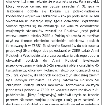
ofiarował […] mam nadzieję, że wysunięty przez Pana projekt,
który wysoce cenimy, nie będzie zaniechany”. 31 lipca w
Taszkiencie odbyła się kolejna już polsko-radziecka
konferencja wojskowa. Dokładnie w rok po podpisaniu układu
Sikorski-Majski nastroje były zgoła odmienne. Wprawdzie
Sowieci zgadzali się na ewakuację, ale winę za ochłodzenie
wzajemnych stosunków zrzucali na Polaków: „rząd polski
wbrew umowie między ZSRR a Polską nie uważa za możliwe
użyć na froncie niemiecko-radzieckim oddziałów polskich
formowanych w ZSRR”. To skłoniło Sowietów do odrzucenia
propozycji Sikorskiego, aby pozostawić w ZSRR sztab Armii
Polskiej na Wschodzie „dla przeprowadzenia dalszego poboru
obywateli polskich do Armii Polskiej”. Ewakuację
przeprowadzono w dniach 5-26 sierpnia i objęła ona blisko 45
tys. żołnierzy, oficerów i kobiecych służb pomocniczych oraz
25,5 tys. cywilów, dla których ucieczka z
„nieludzkiej ziemi”
była jedynym ratunkiem. Za cenę ratowania Polskich Sił
Zbrojnych Polacy utracili możliwość formowania dalszych
jednostek i poboru w ZSRR, co wyrażała nota Moskwy z 31
października: „[Rząd Emigracyjny] odmówił użycia na froncie
przeciw Niemcom wojska polskiego ramię przy ramieniu z
dywizjami radzieckimi, a tym samym uchylił się od wypełnienia