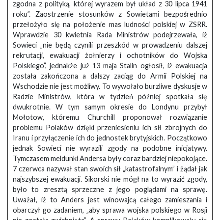
zgodna z polityką, której wyrazem był układ z 30 lipca 1941
roku”. Zaostrzenie stosunków z Sowietami bezpośrednio
przełożyło się na położenie mas ludności polskiej w ZSRR.
Wprawdzie 30 kwietnia Rada Ministrów podejrzewała, iż
Sowieci „nie będą czynili przeszkód w prowadzeniu dalszej
rekrutacji, ewakuacji żołnierzy i ochotników do Wojska
Polskiego”, jednakże już 13 maja Stalin ogłosił, iż ewakuacja
została zakończona a dalszy zaciąg do Armii Polskiej na
Wschodzie nie jest możliwy. To wywołało burzliwe dyskusje w
Radzie Ministrów, która w tydzień później spotkała się
dwukrotnie. W tym samym okresie do Londynu przybył
Mołotow, któremu Churchill proponował rozwiązanie
problemu Polaków dzięki przeniesieniu ich sił zbrojnych do
Iranu i przyłączenie ich do jednostek brytyjskich. Początkowo
jednak Sowieci nie wyrazili zgody na podobne inicjatywy.
Tymczasem meldunki Andersa były coraz bardziej niepokojące.
7 czerwca nazywał stan swoich sił „katastrofalnym” i żądał jak
najszybszej ewakuacji. Sikorski nie mógł na to wyrazić zgody,
było to zresztą sprzeczne z jego poglądami na sprawę.
Uważał, iż to Anders jest winowajcą całego zamieszania i
obarczył go zadaniem, „aby sprawa wojska polskiego w Rosji