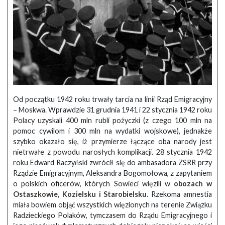
Od początku 1942 roku trwały tarcia na linii Rząd Emigracyjny
– Moskwa. Wprawdzie 31 grudnia 1941 i 22 stycznia 1942 roku
Polacy uzyskali 400 mln rubli pożyczki (z czego 100 mln na
pomoc cywilom i 300 mln na wydatki wojskowe), jednakże
szybko okazało się, iż przymierze łączące oba narody jest
nietrwałe z powodu narosłych komplikacji. 28 stycznia 1942
roku Edward Raczyński zwrócił się do ambasadora ZSRR przy
Rządzie Emigracyjnym, Aleksandra Bogomołowa, z zapytaniem
o polskich oficerów, których Sowieci więzili w
obozach w
Ostaszkowie, Kozielsku i Starobielsku
. Rzekoma amnestia
miała bowiem objąć wszystkich więzionych na terenie Związku
Radzieckiego Polaków, tymczasem do Rządu Emigracyjnego i