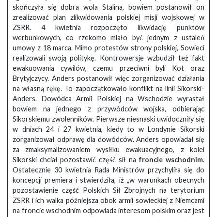
skończyła się dobra wola Stalina, bowiem postanowił on
zrealizować plan zlikwidowania polskiej misji wojskowej w
ZSRR. 4 kwietnia rozpoczęto likwidację punktów
werbunkowych, co rzekomo miało być jednym z ustaleń
umowy z 18 marca. Mimo protestów strony polskiej, Sowieci
realizowali swoją politykę. Kontrowersje wzbudził też fakt
ewakuowania cywilów, czemu przeciwni byli Kot oraz
Brytyjczycy. Anders postanowił więc zorganizować działania
na własną rękę. To zapoczątkowało konflikt na linii Sikorski-
Anders. Dowódca Armii Polskiej na Wschodzie wyrastał
bowiem na jednego z przywódców wojska, odbierając
Sikorskiemu zwolenników. Pierwsze niesnaski uwidoczniły się
w dniach 24 i 27 kwietnia, kiedy to w Londynie Sikorski
zorganizował odprawę dla dowódców. Anders opowiadał się
za zmaksymalizowaniem wysiłku ewakuacyjnego, z kolei
Sikorski chciał pozostawić część sił na
froncie wschodnim
.
Ostatecznie 30 kwietnia Rada Ministrów przychyliła się do
koncepcji premiera i stwierdziła, iż „w warunkach obecnych
pozostawienie część Polskich Sił Zbrojnych na terytorium
ZSRR i ich walka późniejsza obok armii sowieckiej z Niemcami
na froncie wschodnim odpowiada interesom polskim oraz jest