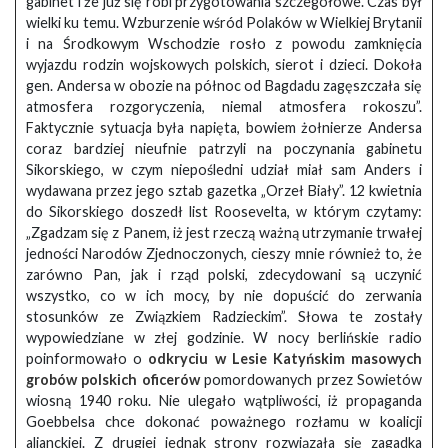
gabinet i że już się robi przygotowania szczegółowe. Czas był
wielki ku temu. Wzburzenie wśród Polaków w Wielkiej Brytanii
i na Środkowym Wschodzie rosło z powodu zamknięcia
wyjazdu rodzin wojskowych polskich, sierot i dzieci. Dokoła
gen. Andersa w obozie na północ od Bagdadu zagęszczała się
atmosfera rozgoryczenia, niemal atmosfera rokoszu”.
Faktycznie sytuacja była napięta, bowiem żołnierze Andersa
coraz bardziej nieufnie patrzyli na poczynania gabinetu
Sikorskiego, w czym niepośledni udział miał sam Anders i
wydawana przez jego sztab gazetka „Orzeł Biały”. 12 kwietnia
do Sikorskiego doszedł list Roosevelta, w którym czytamy:
„Zgadzam się z Panem, iż jest rzeczą ważną utrzymanie trwałej
jedności Narodów Zjednoczonych, cieszy mnie również to, że
zarówno Pan, jak i rząd polski, zdecydowani są uczynić
wszystko, co w ich mocy, by nie dopuścić do zerwania
stosunków ze Związkiem Radzieckim”. Słowa te zostały
wypowiedziane w złej godzinie. W nocy berlińskie radio
poinformowało o
odkryciu w Lesie Katyńskim masowych
grobów polskich oficerów
pomordowanych przez Sowietów
wiosną 1940 roku. Nie ulegało wątpliwości, iż propaganda
Goebbelsa chce dokonać poważnego rozłamu w koalicji
alianckiej. Z drugiej jednak strony rozwiązała się zagadka