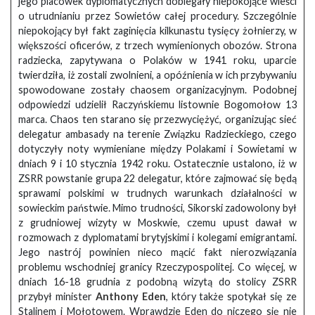
jego placówek dyplomatycznych dobiegały niepokojące wieści
o utrudnianiu przez Sowietów całej procedury. Szczególnie
niepokojący był fakt zaginięcia kilkunastu tysięcy żołnierzy, w
większości oficerów, z trzech wymienionych obozów. Strona
radziecka, zapytywana o Polaków w 1941 roku, uparcie
twierdziła, iż zostali zwolnieni, a opóźnienia w ich przybywaniu
spowodowane zostały chaosem organizacyjnym. Podobnej
odpowiedzi udzielił Raczyńskiemu listownie Bogomołow 13
marca. Chaos ten starano się przezwyciężyć, organizując sieć
delegatur ambasady na terenie Związku Radzieckiego, czego
dotyczyły noty wymieniane między Polakami i Sowietami w
dniach 9 i 10 stycznia 1942 roku. Ostatecznie ustalono, iż w
ZSRR powstanie grupa 22 delegatur, które zajmować się będą
sprawami polskimi w trudnych warunkach działalności w
sowieckim państwie. Mimo trudności, Sikorski zadowolony był
z grudniowej wizyty w Moskwie, czemu upust dawał w
rozmowach z dyplomatami brytyjskimi i kolegami emigrantami.
Jego nastrój powinien nieco mącić fakt nierozwiązania
problemu wschodniej granicy Rzeczypospolitej. Co więcej, w
dniach 16-18 grudnia z podobną wizytą do stolicy ZSRR
przybył minister
Anthony Eden
, który także spotykał się ze
Stalinem i Mołotowem. Wprawdzie Eden do niczego się nie