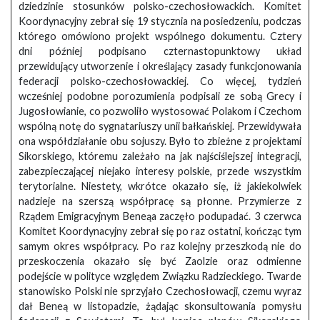
dziedzinie stosunków polsko-czechosłowackich. Komitet
Koordynacyjny zebrał się 19 stycznia na posiedzeniu, podczas
którego omówiono projekt wspólnego dokumentu. Cztery
dni później podpisano czternastopunktowy układ
przewidujący utworzenie i określający zasady funkcjonowania
federacji polsko-czechosłowackiej. Co więcej, tydzień
wcześniej podobne porozumienia podpisali ze sobą Grecy i
Jugosłowianie, co pozwoliło wystosować Polakom i Czechom
wspólną notę do sygnatariuszy unii bałkańskiej. Przewidywała
ona współdziałanie obu sojuszy. Było to zbieżne z projektami
Sikorskiego, któremu zależało na jak najściślejszej integracji,
zabezpieczającej niejako interesy polskie, przede wszystkim
terytorialne. Niestety, wkrótce okazało się, iż jakiekolwiek
nadzieje na szerszą współpracę są płonne. Przymierze z
Rządem Emigracyjnym Beneąa zaczęło podupadać. 3 czerwca
Komitet Koordynacyjny zebrał się po raz ostatni, kończąc tym
samym okres współpracy. Po raz kolejny przeszkodą nie do
przeskoczenia okazało się być Zaolzie oraz odmienne
podejście w polityce względem Związku Radzieckiego. Twarde
stanowisko Polski nie sprzyjało Czechosłowacji, czemu wyraz
dał Beneą w listopadzie, żądając skonsultowania pomysłu