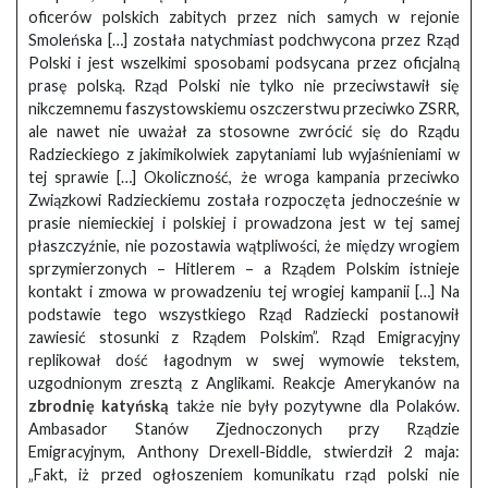
oficerów polskich zabitych przez nich samych w rejonie
Smoleńska […] została natychmiast podchwycona przez Rząd
Polski i jest wszelkimi sposobami podsycana przez oficjalną
prasę polską. Rząd Polski nie tylko nie przeciwstawił się
nikczemnemu faszystowskiemu oszczerstwu przeciwko ZSRR,
ale nawet nie uważał za stosowne zwrócić się do Rządu
Radzieckiego z jakimikolwiek zapytaniami lub wyjaśnieniami w
tej sprawie […] Okoliczność, że wroga kampania przeciwko
Związkowi Radzieckiemu została rozpoczęta jednocześnie w
prasie niemieckiej i polskiej i prowadzona jest w tej samej
płaszczyźnie, nie pozostawia wątpliwości, że między wrogiem
sprzymierzonych – Hitlerem – a Rządem Polskim istnieje
kontakt i zmowa w prowadzeniu tej wrogiej kampanii […] Na
podstawie tego wszystkiego Rząd Radziecki postanowił
zawiesić stosunki z Rządem Polskim”. Rząd Emigracyjny
replikował dość łagodnym w swej wymowie tekstem,
uzgodnionym zresztą z Anglikami. Reakcje Amerykanów na
zbrodnię katyńską
także nie były pozytywne dla Polaków.
Ambasador Stanów Zjednoczonych przy Rządzie
Emigracyjnym, Anthony Drexell-Biddle, stwierdził 2 maja:
„Fakt, iż przed ogłoszeniem komunikatu rząd polski nie