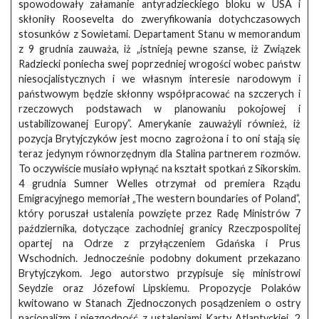
spowodowały załamanie antyradzieckiego bloku w USA i
skłoniły Roosevelta do zweryfikowania dotychczasowych
stosunków z Sowietami. Departament Stanu w memorandum
z 9 grudnia zauważa, iż „istnieją pewne szanse, iż Związek
Radziecki poniecha swej poprzedniej wrogości wobec państw
niesocjalistycznych i we własnym interesie narodowym i
państwowym będzie skłonny współpracować na szczerych i
rzeczowych podstawach w planowaniu pokojowej i
ustabilizowanej Europy”. Amerykanie zauważyli również, iż
pozycja Brytyjczyków jest mocno zagrożona i to oni stają się
teraz jedynym równorzędnym dla Stalina partnerem rozmów.
To oczywiście musiało wpłynąć na kształt spotkań z Sikorskim.
4 grudnia Sumner Welles otrzymał od premiera Rządu
Emigracyjnego memoriał „The western boundaries of Poland”,
który poruszał ustalenia powzięte przez Radę Ministrów 7
października, dotyczące zachodniej granicy Rzeczpospolitej
opartej na Odrze z przyłączeniem Gdańska i Prus
Wschodnich. Jednocześnie podobny dokument przekazano
Brytyjczykom. Jego autorstwo przypisuje się ministrowi
Seydzie oraz Józefowi Lipskiemu. Propozycje Polaków
kwitowano w Stanach Zjednoczonych posądzeniem o ostry
nacjonalizm i niezgodność z ustaleniami Karty Atlantyckiej. 2