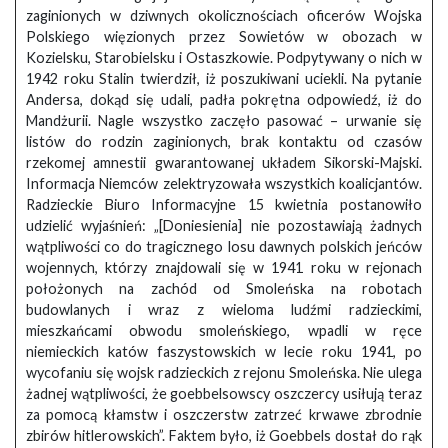
zaginionych w dziwnych okolicznościach oficerów Wojska
Polskiego więzionych przez Sowietów w obozach w
Kozielsku, Starobielsku i Ostaszkowie. Podpytywany o nich w
1942 roku Stalin twierdził, iż poszukiwani uciekli. Na pytanie
Andersa, dokąd się udali, padła pokrętna odpowiedź, iż do
Mandżurii. Nagle wszystko zaczęło pasować – urwanie się
listów do rodzin zaginionych, brak kontaktu od czasów
rzekomej amnestii gwarantowanej układem Sikorski-Majski.
Informacja Niemców zelektryzowała wszystkich koalicjantów.
Radzieckie Biuro Informacyjne 15 kwietnia postanowiło
udzielić wyjaśnień: „[Doniesienia] nie pozostawiają żadnych
wątpliwości co do tragicznego losu dawnych polskich jeńców
wojennych, którzy znajdowali się w 1941 roku w rejonach
położonych na zachód od Smoleńska na robotach
budowlanych i wraz z wieloma ludźmi radzieckimi,
mieszkańcami obwodu smoleńskiego, wpadli w ręce
niemieckich katów faszystowskich w lecie roku 1941, po
wycofaniu się wojsk radzieckich z rejonu Smoleńska. Nie ulega
żadnej wątpliwości, że goebbelsowscy oszczercy usiłują teraz
za pomocą kłamstw i oszczerstw zatrzeć krwawe zbrodnie
zbirów hitlerowskich”. Faktem było, iż Goebbels dostał do rąk