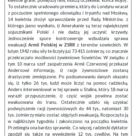
kwestie granic pomiędzy nimi, muszą oczekiwać końca wojny”.
To ostatecznie uradowało premiera, który do Londynu wracał
z poczuciem spełnionego obowiązku i tryumfu nad Moskwą.
14 kwietnia złożył sprawozdanie przed Radą Ministrów, z
którego jasno wynikało, iż Amerykanie są teraz największymi
sojusznikami Polski i nie dadzą jej uczynić krzywdy.
Jednocześnie spore kontrowersje wzbudzała sprawa
ewakuacji
Armii Polskiej w ZSRR
z terenów sowieckich. W
lutym 1942 roku siły te liczyły już 73 415 żołnierzy, co znacznie
przekraczało możliwości żywieniowe Sowietów. W związku z
tym 10 marca szef zaopatrzenia Armii Czerwonej przekazał
Andersowi informację, iż racje żywnościowe zostaną
drastycznie zmniejszone. Po podsumowaniu danych okazało
się, iż tylko 26 tys. ludzi może liczyć na pomoc radziecką.
Anders interweniował w tej sprawie u Stalina, który 18 marca
wyraził przypuszczenie, iż część wojsk powinna zostać
ewakuowana do Iranu. Ostatecznie udało się uzyskać
podwyższenie racji żywnościowych do 44 tys., natomiast 30
tys. żołnierzy miało zostać objętych ewakuacją. Rozpoczęto ją
w najbliższym tygodniu i zakończono na początku kwietnia.
Przebiegła ona bardzo sprawnie. Co więcej, radziecki dyktator
zgodził się także na wywiezienie 12 tys. cywilów. Na tym