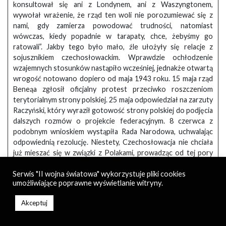
konsultował się ani z Londynem, ani z Waszyngtonem,
wywołał wrażenie, że rząd ten woli nie porozumiewać się z
nami, gdy zamierza powodować trudności, natomiast
wówczas, kiedy popadnie w tarapaty, chce, żebyśmy go
ratowali”. Jakby tego było mało, źle ułożyły się relacje z
sojusznikiem czechosłowackim. Wprawdzie ochłodzenie
wzajemnych stosunków nastąpiło wcześniej, jednakże otwartą
wrogość notowano dopiero od maja 1943 roku. 15 maja rząd
Beneąa zgłosił oficjalny protest przeciwko roszczeniom
terytorialnym strony polskiej. 25 maja odpowiedział na zarzuty
Raczyński, który wyraził gotowość strony polskiej do podjęcia
dalszych rozmów o projekcie federacyjnym. 8 czerwca z
podobnym wnioskiem wystąpiła Rada Narodowa, uchwalając
odpowiednią rezolucję. Niestety, Czechosłowacja nie chciała
już mieszać się w związki z Polakami, prowadząc od tej pory
politykę zbliżenia ze Związkiem Radzieckim. Sikorski
Serwis "II wojna światowa" wykorzystuje pliki cookies
pozostawał sam na europejskiej scenie politycznej. Co gorsza,
umożliwiające poprawne wyświetlanie witryny.
zarówno Amerykanie, jak i Brytyjczycy postanowili trzymać
stronę Sowietów w sporze o Katyń. Ambasador brytyjski przy
Akceptuj
Rządzie Emigracyjnym, Owen O’Malley sporządził 24 maja
raport dla Edena, z którego jasno wynikało, kto jest