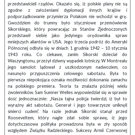
przedstawicieli rządów. Okazało się, iż polskie plany nie są
zgodne z założeniami dyplomacji innych krajów i
podporządkowanie przymierza Polakom nie wchodzi w grę.
Gwoździem do trumny było styczniowe przemówienie
Sikorskiego, który powracając ze Stanów Zjednoczonych
przedstawił siebie jako jedynego orędownika spraw
mniejszych aliantów w USA. Jego trzecia podróż do Ameryki
Północnej odbyła się w dniach 1 grudnia 1942 – 10 stycznia
1943 roku. Co ciekawe, zanim Sikorski doleciał do
Waszyngtonu, przeżył dziwny wypadek lotniczy. W Montrealu
jego samolot lądował z uszkodzonym nadwoziem, co
nasunęło przypuszczenia celowego sabotażu. Była to
pierwsza niepokojąca oznaka możliwości dokonania zamachu
na polskiego premiera. Teoria ta znalazła później wielu
zwolenników. Sam Sumner Welles wypowiedział się w sprawie
dość jednoznacznie: „Nasza tajna policja twierdzi, iż był to
wyraźny akt sabotażu. Generał i jego towarzysze uniknęli
śmierci cudem”. Na razie jednak Sikorski stanął przed
Rooseveltem, który nagle zdał sobie sprawę, iż jego
dotychczasowa polityka prowadzona była w zły sposób
względem Związku Radzieckiego. Sukcesy Armii Czerwonej