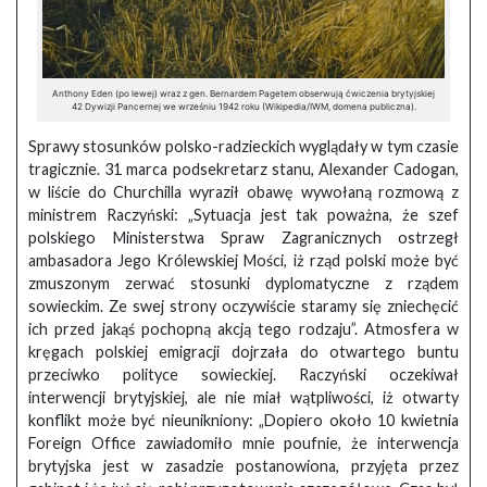
Anthony Eden (po lewej) wraz z gen. Bernardem Pagetem obserwują ćwiczenia brytyjskiej
42 Dywizji Pancernej we wrześniu 1942 roku (Wikipedia/IWM, domena publiczna).
Sprawy stosunków polsko-radzieckich wyglądały w tym czasie
tragicznie. 31 marca podsekretarz stanu, Alexander Cadogan,
w liście do Churchilla wyraził obawę wywołaną rozmową z
ministrem Raczyński: „Sytuacja jest tak poważna, że szef
polskiego Ministerstwa Spraw Zagranicznych ostrzegł
ambasadora Jego Królewskiej Mości, iż rząd polski może być
zmuszonym zerwać stosunki dyplomatyczne z rządem
sowieckim. Ze swej strony oczywiście staramy się zniechęcić
ich przed jakąś pochopną akcją tego rodzaju”. Atmosfera w
kręgach polskiej emigracji dojrzała do otwartego buntu
przeciwko polityce sowieckiej. Raczyński oczekiwał
interwencji brytyjskiej, ale nie miał wątpliwości, iż otwarty
konflikt może być nieunikniony: „Dopiero około 10 kwietnia
Foreign Office zawiadomiło mnie poufnie, że interwencja
brytyjska jest w zasadzie postanowiona, przyjęta przez