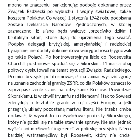
mocno na znaczeniu, sankcjonując podboje dokonane przez
Związek Radziecki po wybuchu
II wojny światowej
, także
kosztem Polaków. Co więcej, 1 stycznia 1942 roku podpisana
została Deklaracja Narodów Zjednoczonych, w której
zaznaczono, iż alianci będą walczyć „przeciwko dzikim i
brutalnym siłom, które dążą do ujarzmienia tego świata”.
Podpisy delegacji brytyjskiej, amerykańskiej i radzieckiej
bynajmniej nie dodały dokumentowi wiarygodności (sygnowali
go także Polacy). Po kontrowersyjnym liście do Roosevelta
Churchill postanowił spotkać się z Sikorskim. 11 marca obaj
politycy dyskutowali na temat sytuacji Związku Radzieckiego.
Premier brytyjski poinformował, iż ma zamiar wyrazić zgodę
na uznanie zachodniej granicy ZSRR, co dla Polaków oznaczało
zaprzepaszczenie szans na odzyskanie Kresów. Powiedział
Sikorskiemu, iż w chwili tryumfu nad Niemcami, i tak to Sowieci
zdecydują o kształcie granic w tej części Europy, a jeśli
przegrają układy pozostaną martwą literą. Nie trzeba chyba
dodawać, iż wywołało to żywiołowe protesty Sikorskiego,
który nie godził się na takie stawianie sprawy. Nie miał jednak
wyjścia ani możliwości ingerencji w politykę brytyjską. Nieco
bardziej wstrzemięźliwy był Roosevelt, który nie chciał