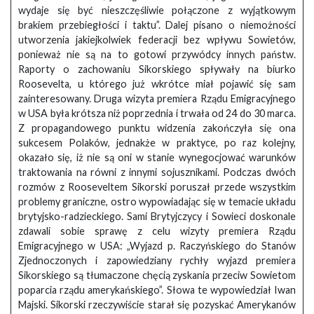
wydaje się być nieszczęśliwie połączone z wyjątkowym
brakiem przebiegłości i taktu”. Dalej pisano o niemożności
utworzenia jakiejkolwiek federacji bez wpływu Sowietów,
ponieważ nie są na to gotowi przywódcy innych państw.
Raporty o zachowaniu Sikorskiego spływały na biurko
Roosevelta, u którego już wkrótce miał pojawić się sam
zainteresowany. Druga wizyta premiera Rządu Emigracyjnego
w USA była krótsza niż poprzednia i trwała od 24 do 30 marca.
Z propagandowego punktu widzenia zakończyła się ona
sukcesem Polaków, jednakże w praktyce, po raz kolejny,
okazało się, iż nie są oni w stanie wynegocjować warunków
traktowania na równi z innymi sojusznikami. Podczas dwóch
rozmów z Rooseveltem Sikorski poruszał przede wszystkim
problemy graniczne, ostro wypowiadając się w temacie układu
brytyjsko-radzieckiego. Sami Brytyjczycy i Sowieci doskonale
zdawali sobie sprawę z celu wizyty premiera Rządu
Emigracyjnego w USA: „Wyjazd p. Raczyńskiego do Stanów
Zjednoczonych i zapowiedziany rychły wyjazd premiera
Sikorskiego są tłumaczone chęcią zyskania przeciw Sowietom
poparcia rządu amerykańskiego”. Słowa te wypowiedział Iwan
Majski. Sikorski rzeczywiście starał się pozyskać Amerykanów