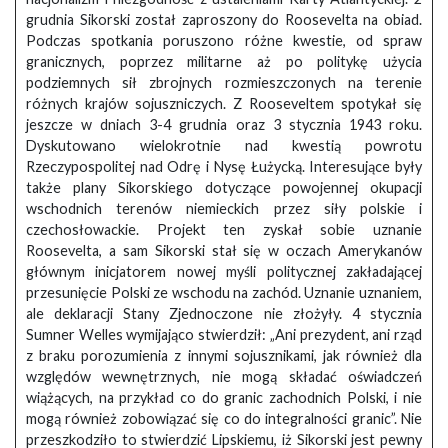
grudnia Sikorski został zaproszony do Roosevelta na obiad.
Podczas spotkania poruszono różne kwestie, od spraw
granicznych, poprzez militarne aż po politykę użycia
podziemnych sił zbrojnych rozmieszczonych na terenie
różnych krajów sojuszniczych. Z Rooseveltem spotykał się
jeszcze w dniach 3-4 grudnia oraz 3 stycznia 1943 roku.
Dyskutowano wielokrotnie nad kwestią powrotu
Rzeczypospolitej nad Odrę i Nysę Łużycką. Interesujące były
także plany Sikorskiego dotyczące powojennej okupacji
wschodnich terenów niemieckich przez siły polskie i
czechosłowackie. Projekt ten zyskał sobie uznanie
Roosevelta, a sam Sikorski stał się w oczach Amerykanów
głównym inicjatorem nowej myśli politycznej zakładającej
przesunięcie Polski ze wschodu na zachód. Uznanie uznaniem,
ale deklaracji Stany Zjednoczone nie złożyły. 4 stycznia
Sumner Welles wymijająco stwierdził: „Ani prezydent, ani rząd
z braku porozumienia z innymi sojusznikami, jak również dla
względów wewnętrznych, nie mogą składać oświadczeń
wiążących, na przykład co do granic zachodnich Polski, i nie
mogą również zobowiązać się co do integralności granic”. Nie
przeszkodziło to stwierdzić Lipskiemu, iż Sikorski jest pewny