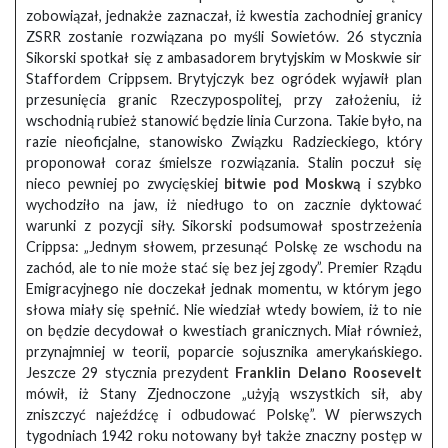
zobowiązał, jednakże zaznaczał, iż kwestia zachodniej granicy
ZSRR zostanie rozwiązana po myśli Sowietów. 26 stycznia
Sikorski spotkał się z ambasadorem brytyjskim w Moskwie sir
Staffordem Crippsem. Brytyjczyk bez ogródek wyjawił plan
przesunięcia granic Rzeczypospolitej, przy założeniu, iż
wschodnią rubież stanowić będzie linia Curzona. Takie było, na
razie nieoficjalne, stanowisko Związku Radzieckiego, który
proponował coraz śmielsze rozwiązania. Stalin poczuł się
nieco pewniej po zwycięskiej
bitwie pod Moskwą
i szybko
wychodziło na jaw, iż niedługo to on zacznie dyktować
warunki z pozycji siły. Sikorski podsumował spostrzeżenia
Crippsa: „Jednym słowem, przesunąć Polskę ze wschodu na
zachód, ale to nie może stać się bez jej zgody”. Premier Rządu
Emigracyjnego nie doczekał jednak momentu, w którym jego
słowa miały się spełnić. Nie wiedział wtedy bowiem, iż to nie
on będzie decydował o kwestiach granicznych. Miał również,
przynajmniej w teorii, poparcie sojusznika amerykańskiego.
Jeszcze 29 stycznia prezydent
Franklin Delano Roosevelt
mówił, iż Stany Zjednoczone „użyją wszystkich sił, aby
zniszczyć najeźdźcę i odbudować Polskę”. W pierwszych
tygodniach 1942 roku notowany był także znaczny postęp w