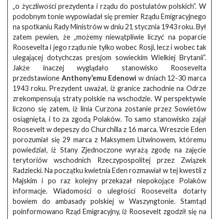
„o życzliwości prezydenta i rządu do postulatów polskich”. W
podobnym tonie wypowiadał się premier Rządu Emigracyjnego
na spotkaniu Rady Ministrów w dniu 21 stycznia 1943 roku. Był
zatem pewien, że „możemy niewątpliwie liczyć na poparcie
Roosevelta i jego rządu nie tylko wobec Rosji, lecz i wobec tak
ulegającej dotychczas presjom sowieckim Wielkiej Brytanii”.
Jakże inaczej wyglądało stanowisko Roosevelta
przedstawione
Anthony’emu Edenowi
w dniach 12-30 marca
1943 roku. Prezydent uważał, iż granice zachodnie na Odrze
zrekompensują straty polskie na wschodzie. W perspektywie
liczono się zatem, iż linia Curzona zostanie przez Sowietów
osiągnięta, i to za zgodą Polaków. To samo stanowisko zajął
Roosevelt w depeszy do Churchilla z 16 marca. Wreszcie Eden
porozumiał się 29 marca z Maksymem Litwinowem, któremu
powiedział, iż Stany Zjednoczone wyrażą zgodę na zajęcie
terytoriów wschodnich Rzeczypospolitej przez Związek
Radziecki. Na początku kwietnia Eden rozmawiał w tej kwestii z
Majskim i po raz kolejny przekazał niepokojące Polaków
informacje. Wiadomości o uległości Roosevelta dotarły
bowiem do ambasady polskiej w Waszyngtonie. Stamtąd
poinformowano Rząd Emigracyjny, iż Roosevelt zgodził się na