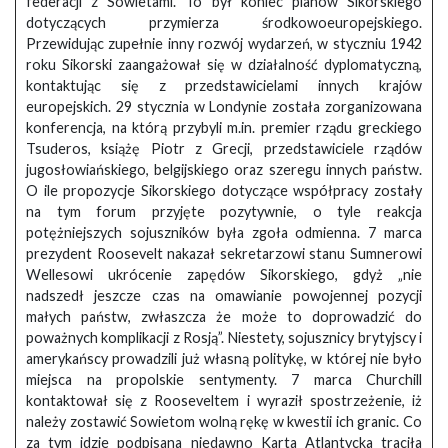
federacji z Sowietami. To był koniec planów Sikorskiego
dotyczących przymierza środkowoeuropejskiego.
Przewidując zupełnie inny rozwój wydarzeń, w styczniu 1942
roku Sikorski zaangażował się w działalność dyplomatyczną,
kontaktując się z przedstawicielami innych krajów
europejskich. 29 stycznia w Londynie została zorganizowana
konferencja, na którą przybyli m.in. premier rządu greckiego
Tsuderos, książę Piotr z Grecji, przedstawiciele rządów
jugosłowiańskiego, belgijskiego oraz szeregu innych państw.
O ile propozycje Sikorskiego dotyczące współpracy zostały
na tym forum przyjęte pozytywnie, o tyle reakcja
potężniejszych sojuszników była zgoła odmienna. 7 marca
prezydent Roosevelt nakazał sekretarzowi stanu Sumnerowi
Wellesowi ukrócenie zapędów Sikorskiego, gdyż „nie
nadszedł jeszcze czas na omawianie powojennej pozycji
małych państw, zwłaszcza że może to doprowadzić do
poważnych komplikacji z Rosją”. Niestety, sojusznicy brytyjscy i
amerykańscy prowadzili już własną politykę, w której nie było
miejsca na propolskie sentymenty. 7 marca Churchill
kontaktował się z Rooseveltem i wyraził spostrzeżenie, iż
należy zostawić Sowietom wolną rękę w kwestii ich granic. Co
za tym idzie podpisana niedawno Karta Atlantycka traciła