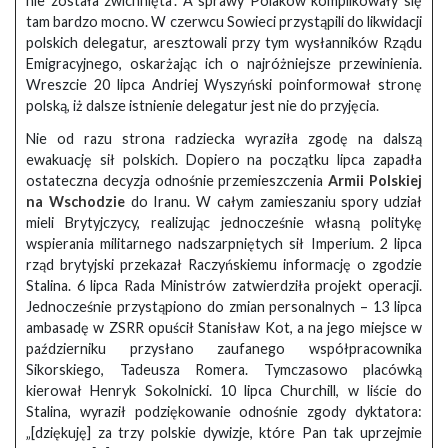
nie została zwichnięta”. A sprawy Polaków komplikowały się
tam bardzo mocno. W czerwcu Sowieci przystąpili do likwidacji
polskich delegatur, aresztowali przy tym wysłanników Rządu
Emigracyjnego, oskarżając ich o najróżniejsze przewinienia.
Wreszcie 20 lipca Andriej Wyszyński poinformował stronę
polską, iż dalsze istnienie delegatur jest nie do przyjęcia.
Nie od razu strona radziecka wyraziła zgodę na dalszą
ewakuację sił polskich. Dopiero na początku lipca zapadła
ostateczna decyzja odnośnie przemieszczenia
Armii Polskiej
na Wschodzie
do Iranu. W całym zamieszaniu spory udział
mieli Brytyjczycy, realizując jednocześnie własną politykę
wspierania militarnego nadszarpniętych sił Imperium. 2 lipca
rząd brytyjski przekazał Raczyńskiemu informację o zgodzie
Stalina. 6 lipca Rada Ministrów zatwierdziła projekt operacji.
Jednocześnie przystąpiono do zmian personalnych – 13 lipca
ambasadę w ZSRR opuścił Stanisław Kot, a na jego miejsce w
październiku przysłano zaufanego współpracownika
Sikorskiego, Tadeusza Romera. Tymczasowo placówką
kierował Henryk Sokolnicki. 10 lipca Churchill, w liście do
Stalina, wyraził podziękowanie odnośnie zgody dyktatora:
„[dziękuję] za trzy polskie dywizje, które Pan tak uprzejmie