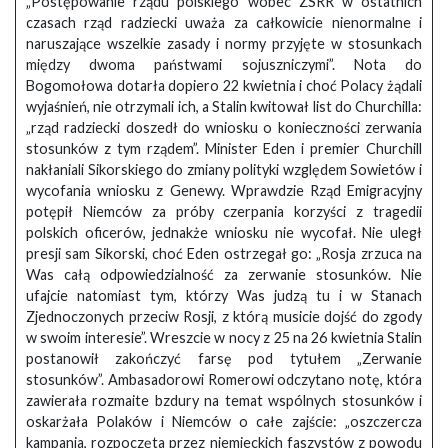
„Postępowanie rządu polskiego wobec ZSRR w ostatnich
czasach rząd radziecki uważa za całkowicie nienormalne i
naruszające wszelkie zasady i normy przyjęte w stosunkach
między dwoma państwami sojuszniczymi”. Nota do
Bogomołowa dotarła dopiero 22 kwietnia i choć Polacy żądali
wyjaśnień, nie otrzymali ich, a Stalin kwitował list do Churchilla:
„rząd radziecki doszedł do wniosku o konieczności zerwania
stosunków z tym rządem”. Minister Eden i premier Churchill
nakłaniali Sikorskiego do zmiany polityki względem Sowietów i
wycofania wniosku z Genewy. Wprawdzie Rząd Emigracyjny
potępił Niemców za próby czerpania korzyści z tragedii
polskich oficerów, jednakże wniosku nie wycofał. Nie uległ
presji sam Sikorski, choć Eden ostrzegał go: „Rosja zrzuca na
Was całą odpowiedzialność za zerwanie stosunków. Nie
ufajcie natomiast tym, którzy Was judzą tu i w Stanach
Zjednoczonych przeciw Rosji, z którą musicie dojść do zgody
w swoim interesie”. Wreszcie w nocy z 25 na 26 kwietnia Stalin
postanowił zakończyć farsę pod tytułem „Zerwanie
stosunków”. Ambasadorowi Romerowi odczytano notę, która
zawierała rozmaite bzdury na temat wspólnych stosunków i
oskarżała Polaków i Niemców o całe zajście: „oszczercza
kampania, rozpoczęta przez niemieckich faszystów z powodu