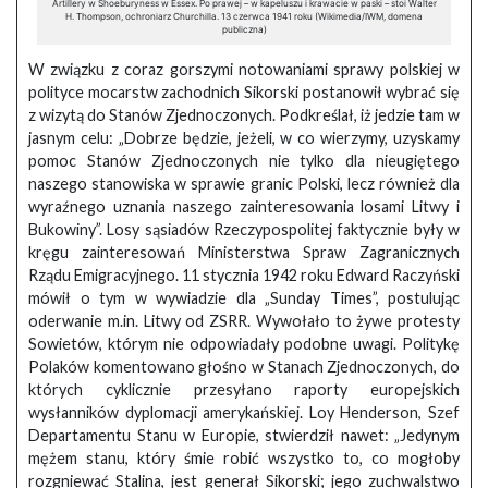
Artillery w Shoeburyness w Essex. Po prawej – w kapeluszu i krawacie w paski – stoi Walter
H. Thompson, ochroniarz Churchilla. 13 czerwca 1941 roku (Wikimedia/IWM, domena
publiczna)
W związku z coraz gorszymi notowaniami sprawy polskiej w
polityce mocarstw zachodnich Sikorski postanowił wybrać się
z wizytą do Stanów Zjednoczonych. Podkreślał, iż jedzie tam w
jasnym celu: „Dobrze będzie, jeżeli, w co wierzymy, uzyskamy
pomoc Stanów Zjednoczonych nie tylko dla nieugiętego
naszego stanowiska w sprawie granic Polski, lecz również dla
wyraźnego uznania naszego zainteresowania losami Litwy i
Bukowiny”. Losy sąsiadów Rzeczypospolitej faktycznie były w
kręgu zainteresowań Ministerstwa Spraw Zagranicznych
Rządu Emigracyjnego. 11 stycznia 1942 roku Edward Raczyński
mówił o tym w wywiadzie dla „Sunday Times”, postulując
oderwanie m.in. Litwy od ZSRR. Wywołało to żywe protesty
Sowietów, którym nie odpowiadały podobne uwagi. Politykę
Polaków komentowano głośno w Stanach Zjednoczonych, do
których cyklicznie przesyłano raporty europejskich
wysłanników dyplomacji amerykańskiej. Loy Henderson, Szef
Departamentu Stanu w Europie, stwierdził nawet: „Jedynym
mężem stanu, który śmie robić wszystko to, co mogłoby
rozgniewać Stalina, jest generał Sikorski; jego zuchwalstwo