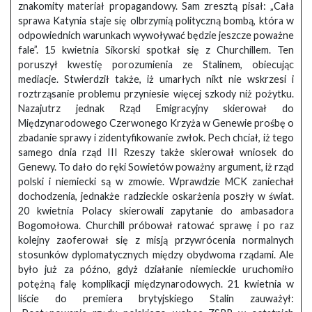
znakomity materiał propagandowy. Sam zresztą pisał: „Cała
sprawa Katynia staje się olbrzymią polityczną bombą, która w
odpowiednich warunkach wywoływać będzie jeszcze poważne
fale”. 15 kwietnia Sikorski spotkał się z Churchillem. Ten
poruszył kwestię porozumienia ze Stalinem, obiecując
mediacje. Stwierdził także, iż umarłych nikt nie wskrzesi i
roztrząsanie problemu przyniesie więcej szkody niż pożytku.
Nazajutrz jednak Rząd Emigracyjny skierował do
Międzynarodowego Czerwonego Krzyża w Genewie prośbę o
zbadanie sprawy i zidentyfikowanie zwłok. Pech chciał, iż tego
samego dnia rząd III Rzeszy także skierował wniosek do
Genewy. To dało do ręki Sowietów poważny argument, iż rząd
polski i niemiecki są w zmowie. Wprawdzie MCK zaniechał
dochodzenia, jednakże radzieckie oskarżenia poszły w świat.
20 kwietnia Polacy skierowali zapytanie do ambasadora
Bogomołowa. Churchill próbował ratować sprawę i po raz
kolejny zaoferował się z misją przywrócenia normalnych
stosunków dyplomatycznych między obydwoma rządami. Ale
było już za późno, gdyż działanie niemieckie uruchomiło
potężną falę komplikacji międzynarodowych. 21 kwietnia w
liście do premiera brytyjskiego Stalin zauważył: