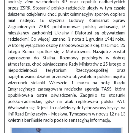
aneksję ziem wschodnich RP oraz republik nadbałtyckich
przez ZSRR. Stosunki polsko-radzieckie uległy w tym czasie
dalszemu oziębieniu, choć punkt kulminacyjny sporów dopiero
miał nadejść. 16 stycznia Ludowy Komisariat Spraw
Zagranicznych ZSRR poinformował polską ambasadę, iż
mieszkańcy zachodniej Ukrainy i Białorusi są obywatelami
radzieckimi. Co więcej, uznano, iż nota z 1 grudnia 1941 roku,
w której wyłączano osoby narodowości polskiej, traci moc. 25
lutego Romer spotkał się z Mołotowem. Nazajutrz został
zaproszony do Stalina. Rozmowy przebiegły w dobrej
atmosferze, choć oświadczenie Rady Ministrów z 25 lutego o
niepodzielności terytorium Rzeczypospolitej oraz
napiętnowaniu działań przeciwko obywatelom polskim mąciło
wizerunek sielanki. Wreszcie 1 marca na notę Rządu
Emigracyjnego zareagowała radziecka agencja TASS, która
opublikowała ostre oświadczenie. Zaogniło to stosunki
polsko-radzieckie, gdyż na atak replikowała polska PAT.
Wydawało się, iż jest to największy dotychczasowy kryzys na
linii Rząd Emigracyjny – Moskwa. Tymczasem w nocy z 12 na 13
kwietnia berlińskie radio podało sensacyjną informację.