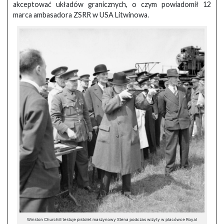
akceptować układów granicznych, o czym powiadomił 12
marca ambasadora ZSRR w USA Litwinowa.
Winston Churchill testuje pistolet maszynowy Stena podczas wizyty w placówce Royal