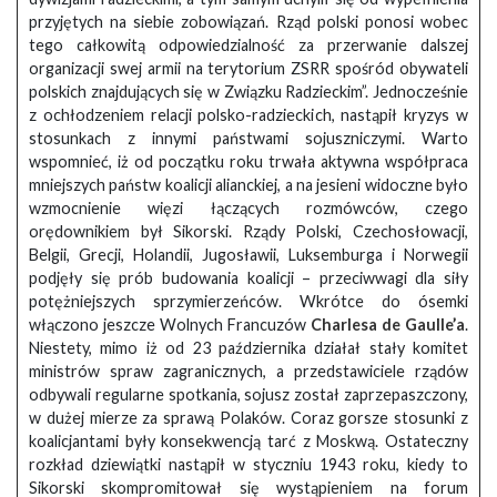
przyjętych na siebie zobowiązań. Rząd polski ponosi wobec
tego całkowitą odpowiedzialność za przerwanie dalszej
organizacji swej armii na terytorium ZSRR spośród obywateli
polskich znajdujących się w Związku Radzieckim”. Jednocześnie
z ochłodzeniem relacji polsko-radzieckich, nastąpił kryzys w
stosunkach z innymi państwami sojuszniczymi. Warto
wspomnieć, iż od początku roku trwała aktywna współpraca
mniejszych państw koalicji alianckiej, a na jesieni widoczne było
wzmocnienie więzi łączących rozmówców, czego
orędownikiem był Sikorski. Rządy Polski, Czechosłowacji,
Belgii, Grecji, Holandii, Jugosławii, Luksemburga i Norwegii
podjęły się prób budowania koalicji – przeciwwagi dla siły
potężniejszych sprzymierzeńców. Wkrótce do ósemki
włączono jeszcze Wolnych Francuzów
Charlesa de Gaulle’a
.
Niestety, mimo iż od 23 października działał stały komitet
ministrów spraw zagranicznych, a przedstawiciele rządów
odbywali regularne spotkania, sojusz został zaprzepaszczony,
w dużej mierze za sprawą Polaków. Coraz gorsze stosunki z
koalicjantami były konsekwencją tarć z Moskwą. Ostateczny
rozkład dziewiątki nastąpił w styczniu 1943 roku, kiedy to
Sikorski skompromitował się wystąpieniem na forum