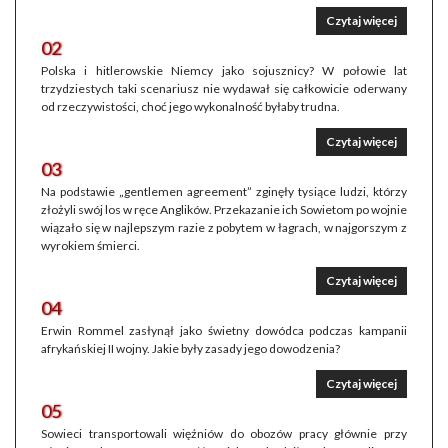
Czytaj więcej
02
Polska i hitlerowskie Niemcy jako sojusznicy? W połowie lat
trzydziestych taki scenariusz nie wydawał się całkowicie oderwany
od rzeczywistości, choć jego wykonalność byłaby trudna.
Czytaj więcej
03
Na podstawie „gentlemen agreement” zginęły tysiące ludzi, którzy
złożyli swój los w ręce Anglików. Przekazanie ich Sowietom po wojnie
wiązało się w najlepszym razie z pobytem w łagrach, w najgorszym z
wyrokiem śmierci.
Czytaj więcej
04
Erwin Rommel zasłynął jako świetny dowódca podczas kampanii
afrykańskiej II wojny. Jakie były zasady jego dowodzenia?
Czytaj więcej
05
Sowieci transportowali więźniów do obozów pracy głównie przy