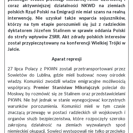
coraz aktywniejszej działalności NKWD na ziemiach
polskich Rząd Polski na Emigracji nie miał szans na realną
interwencję. Nie uzyskał także wsparcia sojuszników,
którzy na tym etapie porozumieli się już z radzieckim
dyktatorem
Józefem Stalinem
w sprawie oddania Polski
do strefy wpływów ZSRR. Akt zdrady polskich interesów
został przypieczętowany na konferencji Wielkiej Trójki w
Jałcie.
Aparat represji
27 lipca Polacy z PKWN zostali przetransportowani przez
Sowietów do Lublina, gdzie mieli budować nowy ośrodek
władzy. Komuniści zwodzili władze emigracyjne możliwością
współpracy.
Premier Stanisław Mikołajczyk
poleciał do
Moskwy, by rozmówić się ze Stalinem oraz przedstawicielami
PKWN. Nie był jednak w stanie wynegocjować korzystnych
warunków porozumienia. Komuniści mieli w tym czasie
znaczącą przewagę w postaci radzieckich sił wojskowych i
organów służb bezpieczeństwa, które rozpoczęły szeroko
zakrojoną działalność na ziemiach wyzwalanych spod
niemieckiej okupacji. Sowieci występowali nie tylko przeciwko