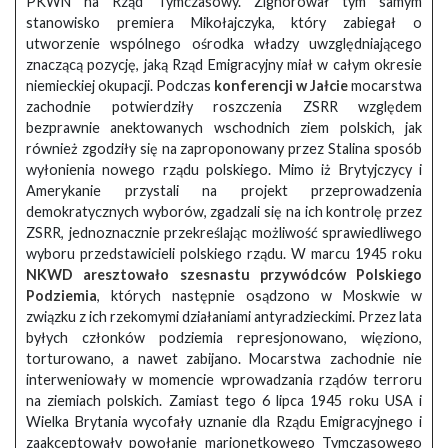
PKWN na Rząd Tymczasowy. Zignorował tym samym
stanowisko premiera Mikołajczyka, który zabiegał o
utworzenie wspólnego ośrodka władzy uwzględniającego
znaczącą pozycję, jaką Rząd Emigracyjny miał w całym okresie
niemieckiej okupacji. Podczas
konferencji w Jałcie
mocarstwa
zachodnie potwierdziły roszczenia ZSRR względem
bezprawnie anektowanych wschodnich ziem polskich, jak
również zgodziły się na zaproponowany przez Stalina sposób
wyłonienia nowego rządu polskiego. Mimo iż Brytyjczycy i
Amerykanie przystali na projekt przeprowadzenia
demokratycznych wyborów, zgadzali się na ich kontrolę przez
ZSRR, jednoznacznie przekreślając możliwość sprawiedliwego
wyboru przedstawicieli polskiego rządu. W marcu 1945 roku
NKWD aresztowało szesnastu przywódców Polskiego
Podziemia
, których następnie osądzono w Moskwie w
związku z ich rzekomymi działaniami antyradzieckimi. Przez lata
byłych członków podziemia represjonowano, więziono,
torturowano, a nawet zabijano. Mocarstwa zachodnie nie
interweniowały w momencie wprowadzania rządów terroru
na ziemiach polskich. Zamiast tego 6 lipca 1945 roku USA i
Wielka Brytania wycofały uznanie dla Rządu Emigracyjnego i
zaakceptowały powołanie marionetkowego Tymczasowego