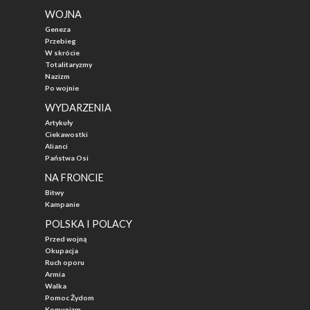
WOJNA
Geneza
Przebieg
W skrócie
Totalitaryzmy
Nazizm
Po wojnie
WYDARZENIA
Artykuły
Ciekawostki
Alianci
Państwa Osi
NA FRONCIE
Bitwy
Kampanie
POLSKA I POLACY
Przed wojną
Okupacja
Ruch oporu
Armia
Walka
Pomoc Żydom
Komunizm