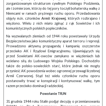
zorganizowanym strukturom cywilnym Polskiego Podziemia,
ale i żołnierzom, którzy do tej pory toczyli bohaterską walkę z
Niemcami w ramach prężnego ruchu oporu. Prześladowania
objęły m.in. członków
Armii Krajowej
, których rozbrajano i
więziono. Wielu z nich miało zginąć z rąk Sowietów i ich
komunistycznych polskich popleczników.
Na wyzwalanych ziemiach od 1944 roku powstawały Urzędy
Bezpieczeństwa jako komunistyczny aparat terroru i represji.
Prowadzono aktywną propagandę i kampanię oszczerstw
przeciwko AK i Rządowi Emigracyjnemu. Ujawniających się
przed Sowietami AK-owców zamykano w więzieniach lub
wcielano siłą do Ludowego Wojska Polskiego. Dochodziło
także do polsko-sowieckich starć, które jednak nie mogły
przynieść AK powodzenia wobec ogromnej przewagi liczebnej
Armii Czerwonej. Stąd też wielu członków ruchu oporu
postanowiły trwać w konspiracji i kontynuować walkę, tym
razem przeciwko dominacji radzieckiej.
Powołanie TRJN
31 grudnia 1944 roku Stalin podjął decyzję o przemianowaniu