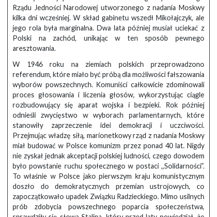
Rządu Jedności Narodowej utworzonego z nadania Moskwy
kilka dni wcześniej. W skład gabinetu wszedł Mikołajczyk, ale
jego rola była marginalna. Dwa lata później musiał uciekać z
Polski na zachód, unikając w ten sposób pewnego
aresztowania.
W 1946 roku na ziemiach polskich przeprowadzono
referendum, które miało być próbą dla możliwości fałszowania
wyborów powszechnych. Komuniści całkowicie zdominowali
proces głosowania i liczenia głosów, wykorzystując ciągle
rozbudowujący się aparat wojska i bezpieki. Rok później
odnieśli zwycięstwo w wyborach parlamentarnych, które
stanowiły zaprzeczenie idei demokracji i uczciwości.
Przejmując władzę siłą, marionetkowy rząd z nadania Moskwy
miał budować w Polsce komunizm przez ponad 40 lat. Nigdy
nie zyskał jednak akceptacji polskiej ludności, czego dowodem
było powstanie ruchu społecznego w postaci ,,Solidarności”.
To właśnie w Polsce jako pierwszym kraju komunistycznym
doszło do demokratycznych przemian ustrojowych, co
zapoczątkowało upadek Związku Radzieckiego. Mimo usilnych
prób zdobycia powszechnego poparcia społeczeństwa,
sprawdziły się słowa Stalina, który przed laty powiedział, że