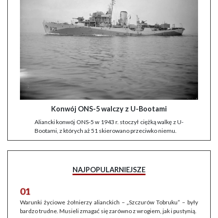
Konwój ONS-5 walczy z U-Bootami
Aliancki konwój ONS-5 w 1943 r. stoczył ciężką walkę z U-
Bootami, z których aż 51 skierowano przeciwko niemu.
NAJPOPULARNIEJSZE
01
Warunki życiowe żołnierzy alianckich – „Szczurów Tobruku” – były
bardzo trudne. Musieli zmagać się zarówno z wrogiem, jak i pustynią.