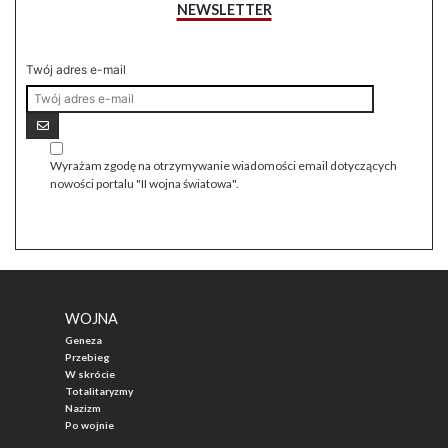
NEWSLETTER
Twój adres e-mail
Wyrażam zgodę na otrzymywanie wiadomości email dotyczących
nowości portalu "II wojna światowa".
WOJNA
Geneza
Przebieg
W skrócie
Totalitaryzmy
Nazizm
Po wojnie