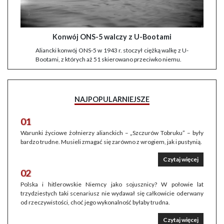
Konwój ONS-5 walczy z U-Bootami
Aliancki konwój ONS-5 w 1943 r. stoczył ciężką walkę z U-
Bootami, z których aż 51 skierowano przeciwko niemu.
NAJPOPULARNIEJSZE
01
Warunki życiowe żołnierzy alianckich – „Szczurów Tobruku” – były
bardzo trudne. Musieli zmagać się zarówno z wrogiem, jak i pustynią.
Czytaj więcej
02
Polska i hitlerowskie Niemcy jako sojusznicy? W połowie lat
trzydziestych taki scenariusz nie wydawał się całkowicie oderwany
od rzeczywistości, choć jego wykonalność byłaby trudna.
Czytaj więcej