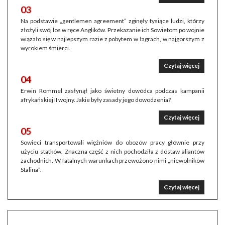
03
Na podstawie „gentlemen agreement” zginęły tysiące ludzi, którzy
złożyli swój los w ręce Anglików. Przekazanie ich Sowietom po wojnie
wiązało się w najlepszym razie z pobytem w łagrach, w najgorszym z
wyrokiem śmierci.
Czytaj więcej
04
Erwin Rommel zasłynął jako świetny dowódca podczas kampanii
afrykańskiej II wojny. Jakie były zasady jego dowodzenia?
Czytaj więcej
05
Sowieci transportowali więźniów do obozów pracy głównie przy
użyciu statków. Znaczna część z nich pochodziła z dostaw aliantów
zachodnich. W fatalnych warunkach przewożono nimi „niewolników
Stalina”.
Czytaj więcej