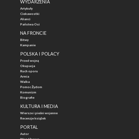
WYDARZENIA
Artykuły
Ciekawostki
Alianci
Państwa Osi
NA FRONCIE
Bitwy
Kampanie
POLSKA I POLACY
Przed wojną
Okupacja
Ruch oporu
Armia
Walka
Pomoc Żydom
Komunizm
Biografie
KULTURA I MEDIA
Wiersze i pieśni wojenne
Recenzje książek
PORTAL
Autor