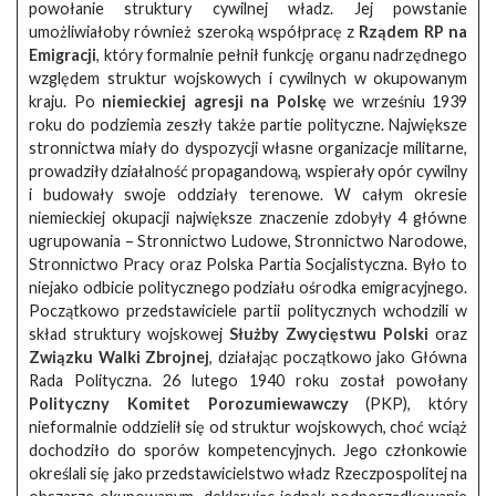
powołanie struktury cywilnej władz. Jej powstanie
umożliwiałoby również szeroką współpracę z
Rządem RP na
Emigracji
, który formalnie pełnił funkcję organu nadrzędnego
względem struktur wojskowych i cywilnych w okupowanym
kraju. Po
niemieckiej agresji na Polskę
we wrześniu 1939
roku do podziemia zeszły także partie polityczne. Największe
stronnictwa miały do dyspozycji własne organizacje militarne,
prowadziły działalność propagandową, wspierały opór cywilny
i budowały swoje oddziały terenowe. W całym okresie
niemieckiej okupacji największe znaczenie zdobyły 4 główne
ugrupowania – Stronnictwo Ludowe, Stronnictwo Narodowe,
Stronnictwo Pracy oraz Polska Partia Socjalistyczna. Było to
niejako odbicie politycznego podziału ośrodka emigracyjnego.
Początkowo przedstawiciele partii politycznych wchodzili w
skład struktury wojskowej
Służby Zwycięstwu Polski
oraz
Związku Walki Zbrojnej
, działając początkowo jako Główna
Rada Polityczna. 26 lutego 1940 roku został powołany
Polityczny Komitet Porozumiewawczy
(PKP), który
nieformalnie oddzielił się od struktur wojskowych, choć wciąż
dochodziło do sporów kompetencyjnych. Jego członkowie
określali się jako przedstawicielstwo władz Rzeczpospolitej na