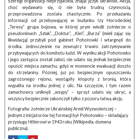
szeregi organizacji nieprzyjaciela, znając język ukraiński. Akcja,
choć wydawało się, iż nie była trudną czynnością,
przeprowadzona została chaotycznie. Po przekazaniu
informacji od przebywającej w budynku Izy Horodeckiej
„Teresy” grupa bojowa, w której prym wiedli żołnierze o
pseudonimach „Szlak”, „Doktur”, „Kieł”, „Burza” (mieli zająć się
likwidacją) przybyli pod gabinet Pohołowki i wtargnęli do
środka. Jednocześnie na zewnątrz trwało zatrzymywanie
przybywających do komitetu ludzi. W wyniku akcji Pohołowko
i jego zastępca zostali zabici, nie udało się jednak bezpiecznie
opuścić miejsca zamachu, gdyż w momencie ewakuacji doszło
do strzelaniny. Później, już po bezpiecznym opuszczeniu
zagrożonego rejonu, wystąpiły kłopoty z bronią, która
wypaliła na środku jednej z ulic. Na szczęście, i tym razem
zamachowcy uniknęli „wsypy” – sprzęt udało się ukryć, a
wszyscy bezpiecznie zakończyli tylko z pozoru łatwą akcję.
Fotografia: żołnierze Ukraińskiej Armii Wyzwoleńczej –
jednym z inicjatorów tej formacji był Pohołowko – składający
przysięgę Hitlerowi w 1943 roku (Wikipedia, domena
publiczna).