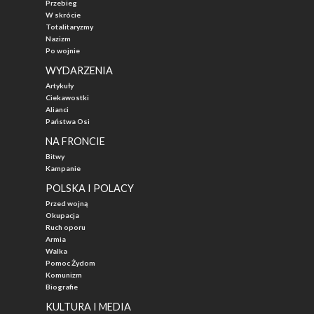
Przebieg
W skrócie
Totalitaryzmy
Nazizm
Po wojnie
WYDARZENIA
Artykuły
Ciekawostki
Alianci
Państwa Osi
NA FRONCIE
Bitwy
Kampanie
POLSKA I POLACY
Przed wojną
Okupacja
Ruch oporu
Armia
Walka
Pomoc Żydom
Komunizm
Biografie
KULTURA I MEDIA