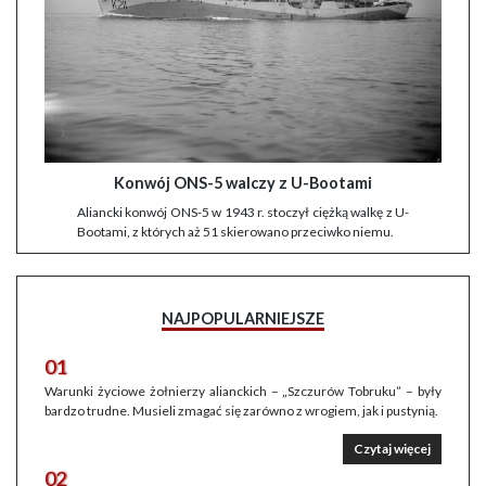
Konwój ONS-5 walczy z U-Bootami
Aliancki konwój ONS-5 w 1943 r. stoczył ciężką walkę z U-
Bootami, z których aż 51 skierowano przeciwko niemu.
NAJPOPULARNIEJSZE
01
Warunki życiowe żołnierzy alianckich – „Szczurów Tobruku” – były
bardzo trudne. Musieli zmagać się zarówno z wrogiem, jak i pustynią.
Czytaj więcej
02