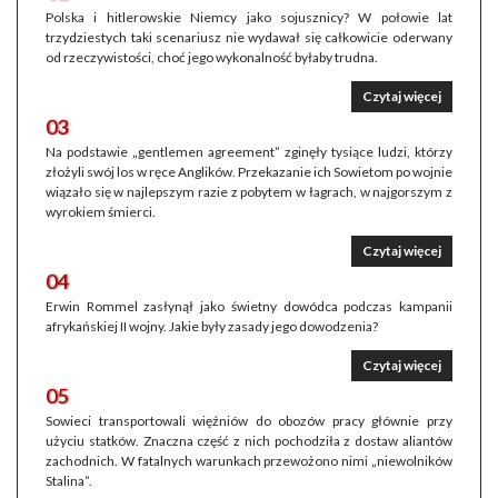
Polska i hitlerowskie Niemcy jako sojusznicy? W połowie lat
trzydziestych taki scenariusz nie wydawał się całkowicie oderwany
od rzeczywistości, choć jego wykonalność byłaby trudna.
Czytaj więcej
03
Na podstawie „gentlemen agreement” zginęły tysiące ludzi, którzy
złożyli swój los w ręce Anglików. Przekazanie ich Sowietom po wojnie
wiązało się w najlepszym razie z pobytem w łagrach, w najgorszym z
wyrokiem śmierci.
Czytaj więcej
04
Erwin Rommel zasłynął jako świetny dowódca podczas kampanii
afrykańskiej II wojny. Jakie były zasady jego dowodzenia?
Czytaj więcej
05
Sowieci transportowali więźniów do obozów pracy głównie przy
użyciu statków. Znaczna część z nich pochodziła z dostaw aliantów
zachodnich. W fatalnych warunkach przewożono nimi „niewolników
Stalina”.