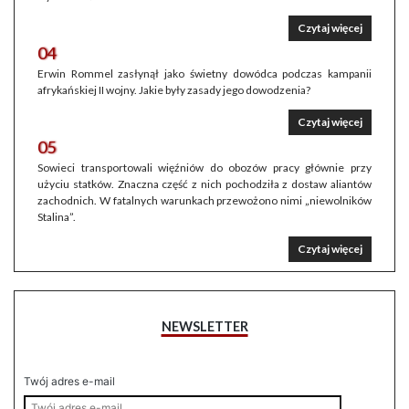
Czytaj więcej
04
Erwin Rommel zasłynął jako świetny dowódca podczas kampanii
afrykańskiej II wojny. Jakie były zasady jego dowodzenia?
Czytaj więcej
05
Sowieci transportowali więźniów do obozów pracy głównie przy
użyciu statków. Znaczna część z nich pochodziła z dostaw aliantów
zachodnich. W fatalnych warunkach przewożono nimi „niewolników
Stalina”.
Czytaj więcej
NEWSLETTER
Twój adres e-mail