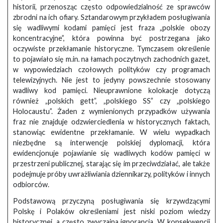
historii, przenosząc często odpowiedzialność ze sprawców
zbrodni na ich ofiary. Sztandarowym przykładem posługiwania
się wadliwymi kodami pamięci jest fraza „polskie obozy
koncentracyjne”, która powinna być postrzegana jako
oczywiste przekłamanie historyczne. Tymczasem określenie
to pojawiało się m.in. na łamach poczytnych zachodnich gazet,
w wypowiedziach czołowych polityków czy programach
telewizyjnych. Nie jest to jedyny powszechnie stosowany
wadliwy kod pamięci. Nieuprawnione kolokacje dotyczą
również „polskich gett”, „polskiego SS” czy „polskiego
Holocaustu”. Żaden z wymienionych przypadków używania
fraz nie znajduje odzwierciedlenia w historycznych faktach,
stanowiąc ewidentne przekłamanie. W wielu wypadkach
niezbędne są interwencje polskiej dyplomacji, która
ewidencjonuje pojawianie się wadliwych kodów pamięci w
przestrzeni publicznej, starając się im przeciwdziałać, ale także
podejmuje próby uwrażliwiania dziennikarzy, polityków i innych
odbiorców.
Podstawową przyczyną posługiwania się krzywdzącymi
Polskę i Polaków określeniami jest niski poziom wiedzy
historycznej, a często zwyczajna ignorancja. W konsekwencji