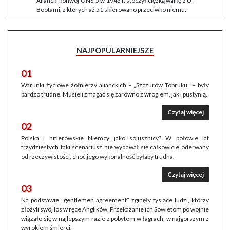
Aliancki konwój ONS-5 w 1943 r. stoczył ciężką walkę z U-
Bootami, z których aż 51 skierowano przeciwko niemu.
NAJPOPULARNIEJSZE
01
Warunki życiowe żołnierzy alianckich – „Szczurów Tobruku” – były
bardzo trudne. Musieli zmagać się zarówno z wrogiem, jak i pustynią.
Czytaj więcej
02
Polska i hitlerowskie Niemcy jako sojusznicy? W połowie lat
trzydziestych taki scenariusz nie wydawał się całkowicie oderwany
od rzeczywistości, choć jego wykonalność byłaby trudna.
Czytaj więcej
03
Na podstawie „gentlemen agreement” zginęły tysiące ludzi, którzy
złożyli swój los w ręce Anglików. Przekazanie ich Sowietom po wojnie
wiązało się w najlepszym razie z pobytem w łagrach, w najgorszym z
wyrokiem śmierci.