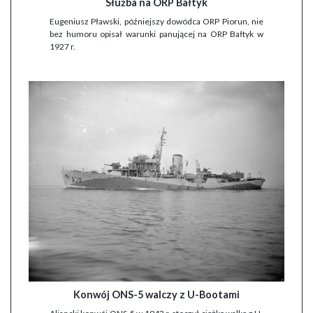
Służba na ORP Bałtyk
Eugeniusz Pławski, późniejszy dowódca ORP Piorun, nie
bez humoru opisał warunki panującej na ORP Bałtyk w
1927 r.
Konwój ONS-5 walczy z U-Bootami