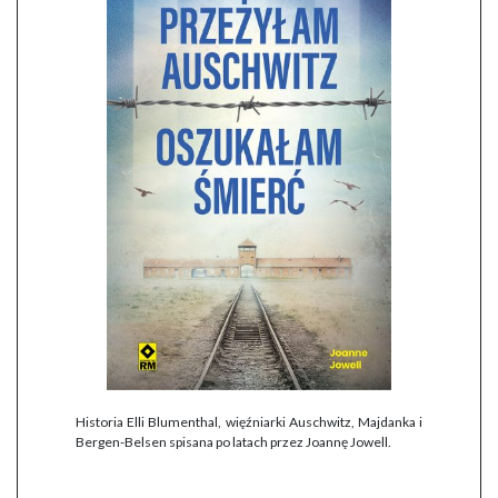
Historia Elli Blumenthal, więźniarki Auschwitz, Majdanka i
Bergen-Belsen spisana po latach przez Joannę Jowell.