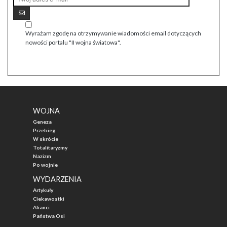
Wyrażam zgodę na otrzymywanie wiadomości email dotyczących
nowości portalu "II wojna światowa".
WOJNA
Geneza
Przebieg
W skrócie
Totalitaryzmy
Nazizm
Po wojnie
WYDARZENIA
Artykuły
Ciekawostki
Alianci
Państwa Osi