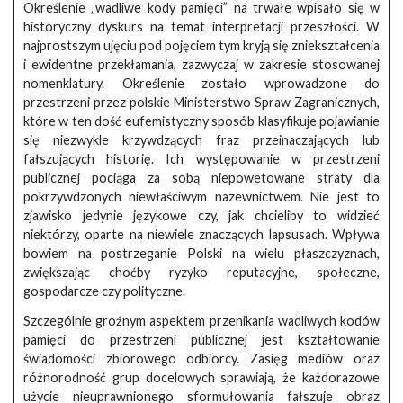
Określenie „wadliwe kody pamięci” na trwałe wpisało się w
historyczny dyskurs na temat interpretacji przeszłości. W
najprostszym ujęciu pod pojęciem tym kryją się zniekształcenia
i ewidentne przekłamania, zazwyczaj w zakresie stosowanej
nomenklatury. Określenie zostało wprowadzone do
przestrzeni przez polskie Ministerstwo Spraw Zagranicznych,
które w ten dość eufemistyczny sposób klasyfikuje pojawianie
się niezwykle krzywdzących fraz przeinaczających lub
fałszujących historię. Ich występowanie w przestrzeni
publicznej pociąga za sobą niepowetowane straty dla
pokrzywdzonych niewłaściwym nazewnictwem. Nie jest to
zjawisko jedynie językowe czy, jak chcieliby to widzieć
niektórzy, oparte na niewiele znaczących lapsusach. Wpływa
bowiem na postrzeganie Polski na wielu płaszczyznach,
zwiększając choćby ryzyko reputacyjne, społeczne,
gospodarcze czy polityczne.
Szczególnie groźnym aspektem przenikania wadliwych kodów
pamięci do przestrzeni publicznej jest kształtowanie
świadomości zbiorowego odbiorcy. Zasięg mediów oraz
różnorodność grup docelowych sprawiają, że każdorazowe
użycie nieuprawnionego sformułowania fałszuje obraz