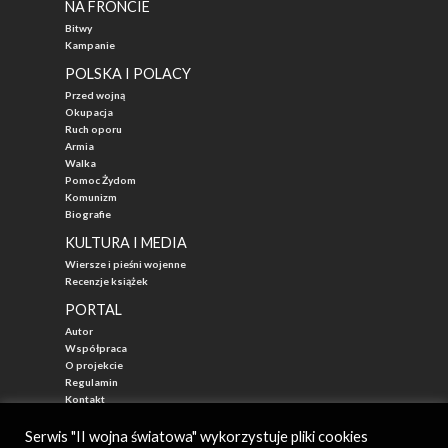
NA FRONCIE
Bitwy
Kampanie
POLSKA I POLACY
Przed wojną
Okupacja
Ruch oporu
Armia
Walka
Pomoc Żydom
Komunizm
Biografie
KULTURA I MEDIA
Wiersze i pieśni wojenne
Recenzje książek
PORTAL
Autor
Współpraca
O projekcie
Regulamin
Kontakt
"Przed Waszą Erą"
Serwis "II wojna światowa" wykorzystuje pliki cookies