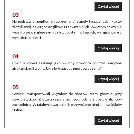
Czytaj więcej
03
Na podstawie „gentlemen agreement” zginęły tysiące ludzi, którzy
złożyli swój los w ręce Anglików. Przekazanie ich Sowietom po wojnie
wiązało się w najlepszym razie z pobytem w łagrach, w najgorszym z
wyrokiem śmierci.
Czytaj więcej
04
Erwin Rommel zasłynął jako świetny dowódca podczas kampanii
afrykańskiej II wojny. Jakie były zasady jego dowodzenia?
Czytaj więcej
05
Sowieci transportowali więźniów do obozów pracy głównie przy
użyciu statków. Znaczna część z nich pochodziła z dostaw aliantów
zachodnich. W fatalnych warunkach przewożono nimi „niewolników
Stalina”.
Czytaj więcej