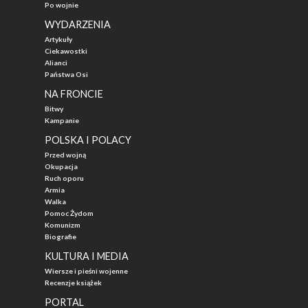
Po wojnie
WYDARZENIA
Artykuły
Ciekawostki
Alianci
Państwa Osi
NA FRONCIE
Bitwy
Kampanie
POLSKA I POLACY
Przed wojną
Okupacja
Ruch oporu
Armia
Walka
Pomoc Żydom
Komunizm
Biografie
KULTURA I MEDIA
Wiersze i pieśni wojenne
Recenzje książek
PORTAL