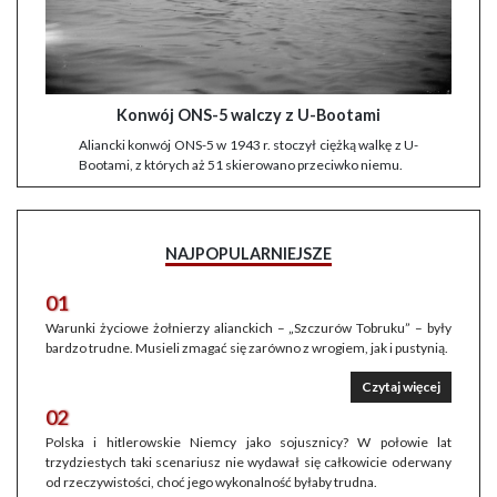
Konwój ONS-5 walczy z U-Bootami
Aliancki konwój ONS-5 w 1943 r. stoczył ciężką walkę z U-
Bootami, z których aż 51 skierowano przeciwko niemu.
NAJPOPULARNIEJSZE
01
Warunki życiowe żołnierzy alianckich – „Szczurów Tobruku” – były
bardzo trudne. Musieli zmagać się zarówno z wrogiem, jak i pustynią.
Czytaj więcej
02
Polska i hitlerowskie Niemcy jako sojusznicy? W połowie lat
trzydziestych taki scenariusz nie wydawał się całkowicie oderwany
od rzeczywistości, choć jego wykonalność byłaby trudna.