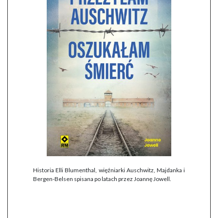
Historia Elli Blumenthal, więźniarki Auschwitz, Majdanka i
Bergen-Belsen spisana po latach przez Joannę Jowell.