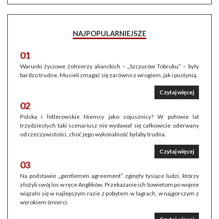
NAJPOPULARNIEJSZE
01
Warunki życiowe żołnierzy alianckich – „Szczurów Tobruku” – były
bardzo trudne. Musieli zmagać się zarówno z wrogiem, jak i pustynią.
Czytaj więcej
02
Polska i hitlerowskie Niemcy jako sojusznicy? W połowie lat
trzydziestych taki scenariusz nie wydawał się całkowicie oderwany
od rzeczywistości, choć jego wykonalność byłaby trudna.
Czytaj więcej
03
Na podstawie „gentlemen agreement” zginęły tysiące ludzi, którzy
złożyli swój los w ręce Anglików. Przekazanie ich Sowietom po wojnie
wiązało się w najlepszym razie z pobytem w łagrach, w najgorszym z
wyrokiem śmierci.