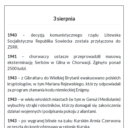
3 sierpnia
1940
– decyzją komunistycznego rządu Litewska
Socjalistyczna Republika Sowiecka została przyłączona do
ZSRR.
1941
– chorwaccy ustasze przeprowadzili masową
eksterminację Serbów w Glina w Chorwacji. Zginęło ponad
2500 ludzi.
1943
– z Gibraltaru do Wielkiej Brytanii ewakuowano polskich
kryptologów, w tym Mariana Rejewskiego, którzy odpowiadali
za program złamania kodu niemieckiej Enigmy.
1943
– w wielu włoskich miastach (w tym w Genui i Mediolanie)
wybuchły strajki robotników, którzy domagali się zakończenia
działań wojennych i podpisania pokoju z aliantami.
1943
– po wygranej bitwie na Łuku Kurskim Armia Czerwona
przeszła do kontrofensywy w rejonie Kurska.