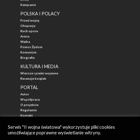
Kampanie
POLSKA I POLACY
Przed wojną
Okupacja
Ruch oporu
Armia
Walka
Pomoc Żydom
Komunizm
Biografie
KULTURA I MEDIA
Wiersze i pieśni wojenne
Recenzje książek
PORTAL
Autor
Współpraca
O projekcie
Regulamin
Kontakt
"Przed Waszą Erą"
Serwis "II wojna światowa" wykorzystuje pliki cookies
umożliwiające poprawne wyświetlanie witryny.
© 2026
II WOJNA ŚWIATOWA - najlepszy portal poświęcony historii