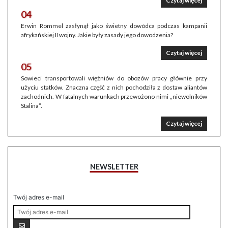
Czytaj więcej
04
Erwin Rommel zasłynął jako świetny dowódca podczas kampanii
afrykańskiej II wojny. Jakie były zasady jego dowodzenia?
Czytaj więcej
05
Sowieci transportowali więźniów do obozów pracy głównie przy
użyciu statków. Znaczna część z nich pochodziła z dostaw aliantów
zachodnich. W fatalnych warunkach przewożono nimi „niewolników
Stalina”.
Czytaj więcej
NEWSLETTER
Twój adres e-mail