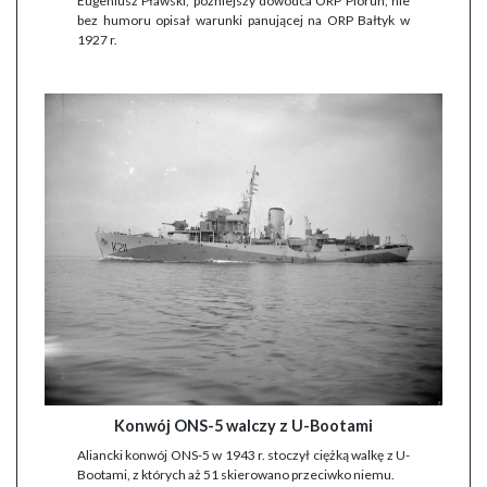
Eugeniusz Pławski, późniejszy dowódca ORP Piorun, nie
bez humoru opisał warunki panującej na ORP Bałtyk w
1927 r.
Konwój ONS-5 walczy z U-Bootami
Aliancki konwój ONS-5 w 1943 r. stoczył ciężką walkę z U-
Bootami, z których aż 51 skierowano przeciwko niemu.