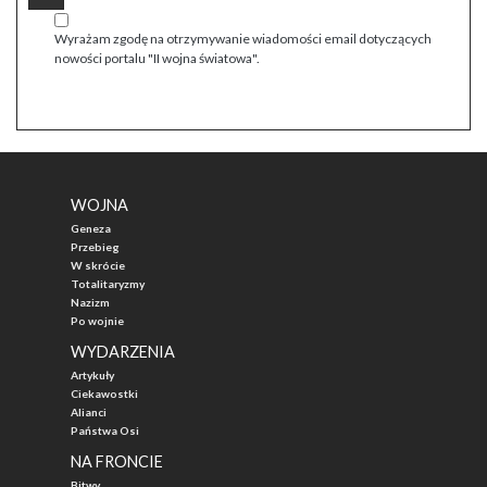
Wyrażam zgodę na otrzymywanie wiadomości email dotyczących
nowości portalu "II wojna światowa".
WOJNA
Geneza
Przebieg
W skrócie
Totalitaryzmy
Nazizm
Po wojnie
WYDARZENIA
Artykuły
Ciekawostki
Alianci
Państwa Osi
NA FRONCIE
Bitwy