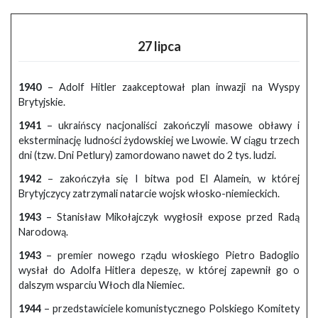
27 lipca
1940
– Adolf Hitler zaakceptował plan inwazji na Wyspy
Brytyjskie.
1941
– ukraińscy nacjonaliści zakończyli masowe obławy i
eksterminację ludności żydowskiej we Lwowie. W ciągu trzech
dni (tzw. Dni Petlury) zamordowano nawet do 2 tys. ludzi.
1942
– zakończyła się I bitwa pod El Alamein, w której
Brytyjczycy zatrzymali natarcie wojsk włosko-niemieckich.
1943
– Stanisław Mikołajczyk wygłosił expose przed Radą
Narodową.
1943
– premier nowego rządu włoskiego Pietro Badoglio
wysłał do Adolfa Hitlera depeszę, w której zapewnił go o
dalszym wsparciu Włoch dla Niemiec.
1944
– przedstawiciele komunistycznego Polskiego Komitety