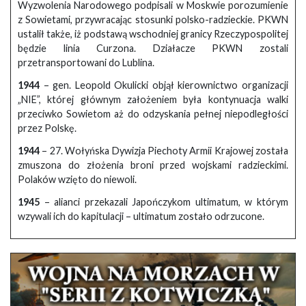
Wyzwolenia Narodowego podpisali w Moskwie porozumienie
z Sowietami, przywracając stosunki polsko-radzieckie. PKWN
ustalił także, iż podstawą wschodniej granicy Rzeczypospolitej
będzie linia Curzona. Działacze PKWN zostali
przetransportowani do Lublina.
1944
– gen. Leopold Okulicki objął kierownictwo organizacji
„NIE”, której głównym założeniem była kontynuacja walki
przeciwko Sowietom aż do odzyskania pełnej niepodległości
przez Polskę.
1944
– 27. Wołyńska Dywizja Piechoty Armii Krajowej została
zmuszona do złożenia broni przed wojskami radzieckimi.
Polaków wzięto do niewoli.
1945
– alianci przekazali Japończykom ultimatum, w którym
wzywali ich do kapitulacji – ultimatum zostało odrzucone.