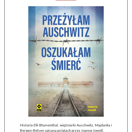
Historia Elli Blumenthal, więźniarki Auschwitz, Majdanka i
Bergen-Belsen spisana po latach przez Joannę Jowell.