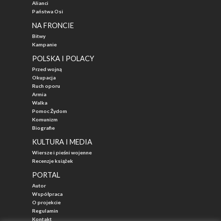
Alianci
Państwa Osi
NA FRONCIE
Bitwy
Kampanie
POLSKA I POLACY
Przed wojną
Okupacja
Ruch oporu
Armia
Walka
Pomoc Żydom
Komunizm
Biografie
KULTURA I MEDIA
Wiersze i pieśni wojenne
Recenzje książek
PORTAL
Autor
Współpraca
O projekcie
Regulamin
Kontakt