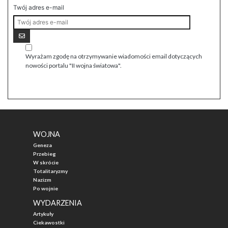
Twój adres e-mail
Wyrażam zgodę na otrzymywanie wiadomości email dotyczących
nowości portalu "II wojna światowa".
WOJNA
Geneza
Przebieg
W skrócie
Totalitaryzmy
Nazizm
Po wojnie
WYDARZENIA
Artykuły
Ciekawostki