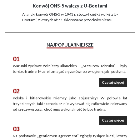
Konwój ONS-5 walczy z U-Bootami
Aliancki konwój ONS-5 w 1943 r. stoczył ciężką walkę z U-
Bootami, z których aż 51 skierowano przeciwko niemu.
NAJPOPULARNIEJSZE
01
Warunki życiowe żołnierzy alianckich – „Szczurów Tobruku” – były
bardzo trudne. Musieli zmagać się zarówno z wrogiem, jak i pustynią.
Czytaj więcej
02
Polska i hitlerowskie Niemcy jako sojusznicy? W połowie lat
trzydziestych taki scenariusz nie wydawał się całkowicie oderwany
od rzeczywistości, choć jego wykonalność byłaby trudna.
Czytaj więcej
03
Na podstawie „gentlemen agreement” zginęły tysiące ludzi, którzy