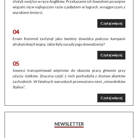
złożyli swój los w ręce Anglików. Przekazanie ich Sowietom po wojnie
wiązało się w najlepszym razie z pobytem w łagrach, w najgorszym z
wyrokiem śmierci.
Czytaj więcej
04
Erwin Rommel zasłynął jako świetny dowódca podczas kampanii
afrykańskiej II wojny. Jakie były zasady jego dowodzenia?
Czytaj więcej
05
Sowieci transportowali więźniów do obozów pracy głównie przy
użyciu statków. Znaczna część z nich pochodziła z dostaw aliantów
zachodnich. W fatalnych warunkach przewożono nimi „niewolników
Stalina”.
Czytaj więcej
NEWSLETTER