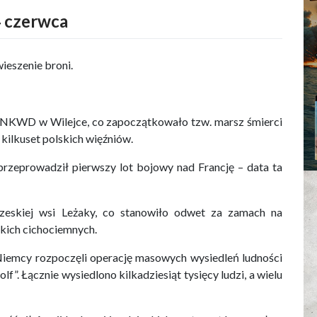
 czerwca
ieszenie broni.
a NKWD w Wilejce, co zapoczątkowało tzw. marsz śmierci
ilkuset polskich więźniów.
rzeprowadził pierwszy lot bojowy nad Francję – data ta
zeskiej wsi Leżaky, co stanowiło odwet za zamach na
kich cichociemnych.
iemcy rozpoczęli operację masowych wysiedleń ludności
. Łącznie wysiedlono kilkadziesiąt tysięcy ludzi, a wielu