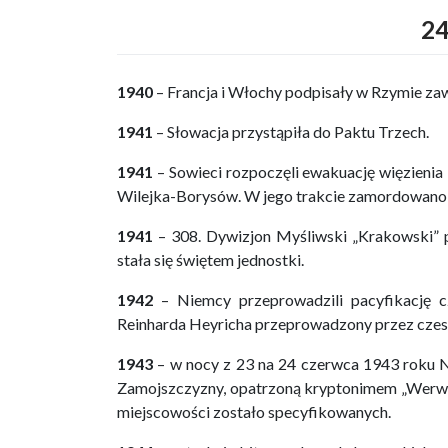
24
1940
– Francja i Włochy podpisały w Rzymie zaw
1941
– Słowacja przystąpiła do Paktu Trzech.
1941
– Sowieci rozpoczęli ewakuację więzieni
Wilejka-Borysów. W jego trakcie zamordowano k
1941
– 308. Dywizjon Myśliwski „Krakowski” p
stała się świętem jednostki.
1942
– Niemcy przeprowadzili pacyfikację c
Reinharda Heyricha przeprowadzony przez czes
1943
– w nocy z 23 na 24 czerwca 1943 roku N
Zamojszczyzny, opatrzoną kryptonimem „Werwolf”
miejscowości zostało specyfikowanych.