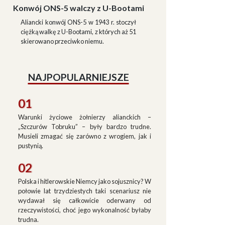
Konwój ONS-5 walczy z U-Bootami
Aliancki konwój ONS-5 w 1943 r. stoczył
ciężką walkę z U-Bootami, z których aż 51
skierowano przeciwko niemu.
NAJPOPULARNIEJSZE
01
Warunki życiowe żołnierzy alianckich –
„Szczurów Tobruku” – były bardzo trudne.
Musieli zmagać się zarówno z wrogiem, jak i
pustynią.
02
Polska i hitlerowskie Niemcy jako sojusznicy? W
połowie lat trzydziestych taki scenariusz nie
wydawał się całkowicie oderwany od
rzeczywistości, choć jego wykonalność byłaby
trudna.