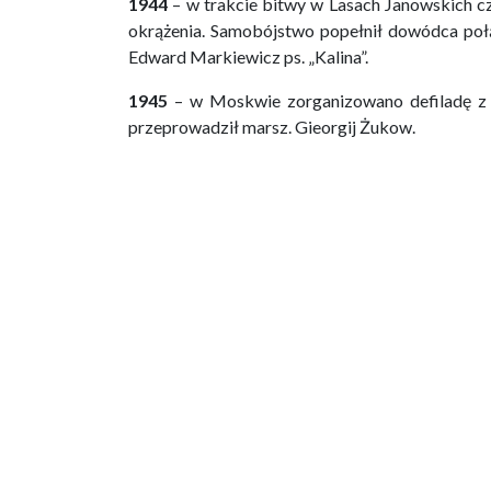
1944
– w trakcie bitwy w Lasach Janowskich cz
okrążenia. Samobójstwo popełnił dowódca połą
Edward Markiewicz ps. „Kalina”.
1945
– w Moskwie zorganizowano defiladę z o
przeprowadził marsz. Gieorgij Żukow.