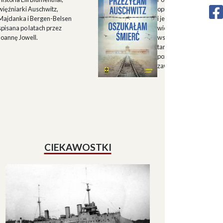
więźniarki Auschwitz,
opisu historii Górnego 
Majdanka i Bergen-Belsen
i jego mieszkańców w X
spisana po latach przez
wieku oraz zapisu
Joannę Jowell.
wspomnień mieszkańc
tamtych terenów, które
pozwalają lepiej zrozum
zawiłe koleje losu regio
CIEKAWOSTKI