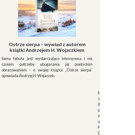
Ostrze sierpa – wywiad z autorem
książki Andrzejem H. Wojaczkiem
Sama fabuła jest wystarczająco intensywna i nie
czułem potrzeby ubogacania jej poetyckim
obrazowaniem – o swojej książce „Ostrze sierpa”
opowiada Andrzej H. Wojaczek.
Muszki
Muszkieterowie Du
stanowili elitarną je
(Milizia Volontaria p
pełniącą rolę gwardi
w latach 1923-1940.
uroczystościach fa
Palazzo Venezia w 
Duce. Muszkieterowi