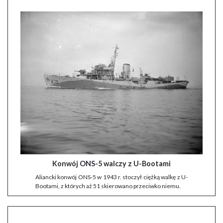
Konwój ONS-5 walczy z U-Bootami
Aliancki konwój ONS-5 w 1943 r. stoczył ciężką walkę z U-
Bootami, z których aż 51 skierowano przeciwko niemu.