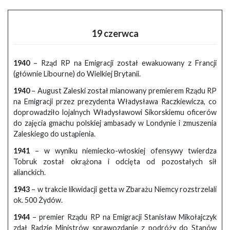
19 czerwca
1940
– Rząd RP na Emigracji został ewakuowany z Francji
(głównie Libourne) do Wielkiej Brytanii.
1940
– August Zaleski został mianowany premierem Rządu RP
na Emigracji przez prezydenta Władysława Raczkiewicza, co
doprowadziło lojalnych Władysławowi Sikorskiemu oficerów
do zajęcia gmachu polskiej ambasady w Londynie i zmuszenia
Zaleskiego do ustąpienia.
1941
– w wyniku niemiecko-włoskiej ofensywy twierdza
Tobruk został okrążona i odcięta od pozostałych sił
alianckich.
1943
– w trakcie likwidacji getta w Zbarażu Niemcy rozstrzelali
ok. 500 Żydów.
1944
– premier Rządu RP na Emigracji Stanisław Mikołajczyk
zdał Radzie Ministrów sprawozdanie z podróży do Stanów