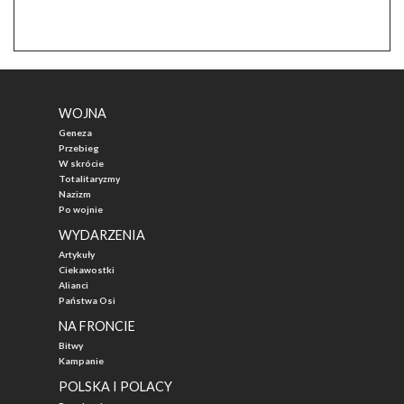
WOJNA
Geneza
Przebieg
W skrócie
Totalitaryzmy
Nazizm
Po wojnie
WYDARZENIA
Artykuły
Ciekawostki
Alianci
Państwa Osi
NA FRONCIE
Bitwy
Kampanie
POLSKA I POLACY