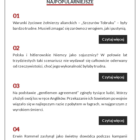
NAJPOPULARNIEJSZE
01
Warunki życiowe żołnierzy alianckich – „Szczurów Tobruku” – były
bardzo trudne. Musieli zmagać się zarówno z wrogiem, jak i pustynią.
Czytaj więcej
02
Polska i hitlerowskie Niemcy jako sojusznicy? W połowie lat
trzydziestych taki scenariusz nie wydawał się całkowicie oderwany
od rzeczywistości, choć jego wykonalność byłaby trudna.
Czytaj więcej
03
Na podstawie „gentlemen agreement” zginęły tysiące ludzi, którzy
złożyli swój los w ręce Anglików. Przekazanie ich Sowietom po wojnie
wiązało się w najlepszym razie z pobytem w łagrach, w najgorszym z
wyrokiem śmierci.
Czytaj więcej
04
Erwin Rommel zasłynął jako świetny dowódca podczas kampanii