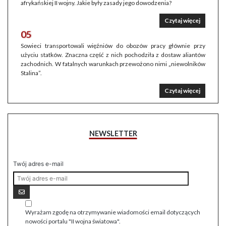
afrykańskiej II wojny. Jakie były zasady jego dowodzenia?
Czytaj więcej
05
Sowieci transportowali więźniów do obozów pracy głównie przy
użyciu statków. Znaczna część z nich pochodziła z dostaw aliantów
zachodnich. W fatalnych warunkach przewożono nimi „niewolników
Stalina”.
Czytaj więcej
NEWSLETTER
Twój adres e-mail
Wyrażam zgodę na otrzymywanie wiadomości email dotyczących
nowości portalu "II wojna światowa".