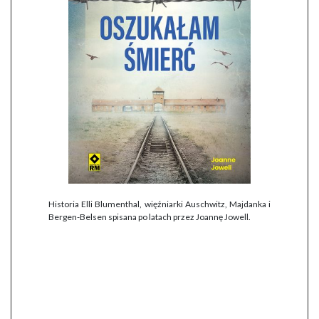
Historia Elli Blumenthal, więźniarki Auschwitz, Majdanka i
Bergen-Belsen spisana po latach przez Joannę Jowell.