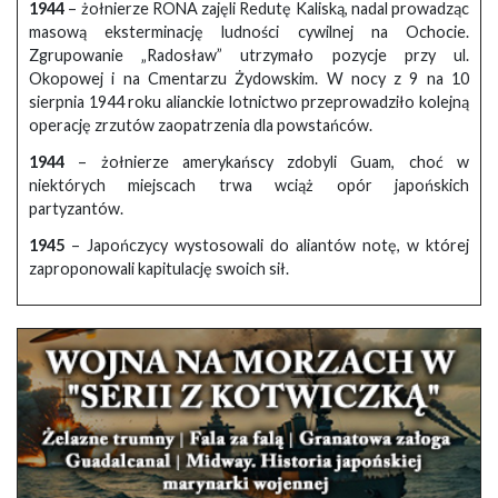
1944
– żołnierze RONA zajęli Redutę Kaliską, nadal prowadząc
masową eksterminację ludności cywilnej na Ochocie.
Zgrupowanie „Radosław” utrzymało pozycje przy ul.
Okopowej i na Cmentarzu Żydowskim. W nocy z 9 na 10
sierpnia 1944 roku alianckie lotnictwo przeprowadziło kolejną
operację zrzutów zaopatrzenia dla powstańców.
1944
– żołnierze amerykańscy zdobyli Guam, choć w
niektórych miejscach trwa wciąż opór japońskich
partyzantów.
1945
– Japończycy wystosowali do aliantów notę, w której
zaproponowali kapitulację swoich sił.