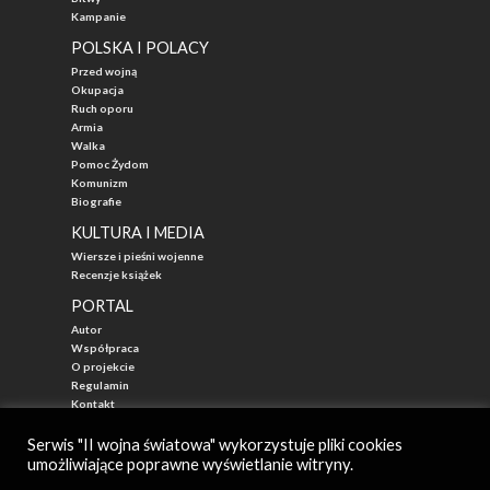
Kampanie
POLSKA I POLACY
Przed wojną
Okupacja
Ruch oporu
Armia
Walka
Pomoc Żydom
Komunizm
Biografie
KULTURA I MEDIA
Wiersze i pieśni wojenne
Recenzje książek
PORTAL
Autor
Współpraca
O projekcie
Regulamin
Kontakt
"Przed Waszą Erą"
Serwis "II wojna światowa" wykorzystuje pliki cookies
umożliwiające poprawne wyświetlanie witryny.
© 2026
II WOJNA ŚWIATOWA - najlepszy portal poświęcony historii