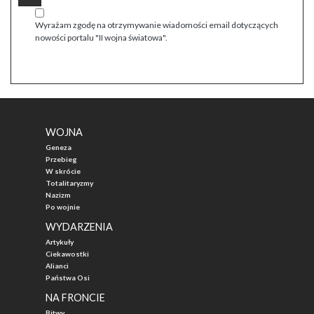
Wyrażam zgodę na otrzymywanie wiadomości email dotyczących
nowości portalu "II wojna światowa".
WOJNA
Geneza
Przebieg
W skrócie
Totalitaryzmy
Nazizm
Po wojnie
WYDARZENIA
Artykuły
Ciekawostki
Alianci
Państwa Osi
NA FRONCIE
Bitwy