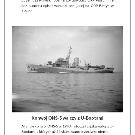
Eugeniusz Pławski, późniejszy dowódca ORP Piorun, nie
bez humoru opisał warunki panującej na ORP Bałtyk w
1927 r.
Konwój ONS-5 walczy z U-Bootami
Aliancki konwój ONS-5 w 1943 r. stoczył ciężką walkę z U-
Bootami, z których aż 51 skierowano przeciwko niemu.