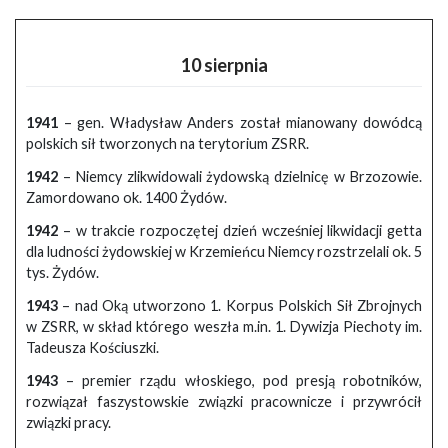
10 sierpnia
1941
– gen. Władysław Anders został mianowany dowódcą
polskich sił tworzonych na terytorium ZSRR.
1942
– Niemcy zlikwidowali żydowską dzielnicę w Brzozowie.
Zamordowano ok. 1400 Żydów.
1942
– w trakcie rozpoczętej dzień wcześniej likwidacji getta
dla ludności żydowskiej w Krzemieńcu Niemcy rozstrzelali ok. 5
tys. Żydów.
1943
– nad Oką utworzono 1. Korpus Polskich Sił Zbrojnych
w ZSRR, w skład którego weszła m.in. 1. Dywizja Piechoty im.
Tadeusza Kościuszki.
1943
– premier rządu włoskiego, pod presją robotników,
rozwiązał faszystowskie związki pracownicze i przywrócił
związki pracy.