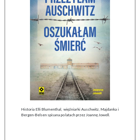
Historia Elli Blumenthal, więźniarki Auschwitz, Majdanka i
Bergen-Belsen spisana po latach przez Joannę Jowell.