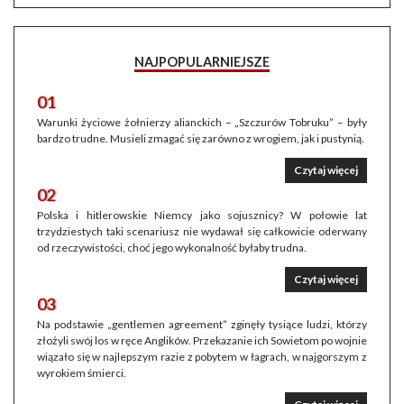
NAJPOPULARNIEJSZE
01
Warunki życiowe żołnierzy alianckich – „Szczurów Tobruku” – były
bardzo trudne. Musieli zmagać się zarówno z wrogiem, jak i pustynią.
Czytaj więcej
02
Polska i hitlerowskie Niemcy jako sojusznicy? W połowie lat
trzydziestych taki scenariusz nie wydawał się całkowicie oderwany
od rzeczywistości, choć jego wykonalność byłaby trudna.
Czytaj więcej
03
Na podstawie „gentlemen agreement” zginęły tysiące ludzi, którzy
złożyli swój los w ręce Anglików. Przekazanie ich Sowietom po wojnie
wiązało się w najlepszym razie z pobytem w łagrach, w najgorszym z
wyrokiem śmierci.