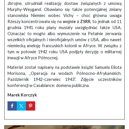
zbrojne, utrudniali realizację dostaw związanych z umową
Murphy-Weygand. Obawiano się także potencjalnej zmiany
stanowiska Niemiec wobec Vichy – choć główna uwaga
Rzeszy koncentrowała się na
wojnie z ZSRR
, to jednak od 11
grudnia 1941 roku plany musiały uwzględniać także USA.
Oznaczać to mogło albo wymuszenie na Petainie zerwania
wszelkich oficjalnych i nieoficjalnych umów z USA, albo nawet
niemiecką aneksję francuskich kolonii w Afryce. W związku z
tym w połowie 1942 roku USA podjęły decyzję o militarnej
inwazji w Afryce Północnej.
Materiał został napisany na podstawie książki Samuela Eliota
Morisona, „Operacja na wodach Północno-Afrykańskich.
Październik 1942-czerwiec 1943”. Zdjęcie uczestników
konferencji w Casablance: domena publiczna.
Marek Korczyk