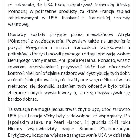
to zakładało, że USA będą zaopatrywać francuską Afrykę
Północną w potrzebne produkty, za które Francja zapłaci
zablokowanymi w USA frankami z francuskiej rezerwy
walutowej.
Dostawy zostały przyjęte przez mieszkańców Afryki
Północnej z wdzięcznością. Pozwalały także na umocnienie
pozycji Weyganda i innych francuskich wojskowych i
polityków, którzy stanowili pewnego rodzaju opozycję wobec
kierującego Vichy
marsz. Philippe’a Petaina
. Ponadto, wraz z
towarami amerykańskimi, przybywali także tzw. oficerowie
kontroli. Mieli oni oficjalnie nadzorować dystrybucję tych dóbr,
a nieoficjalnie pilnować, by nie trafiły one w ręce Niemców. Jak
nietrudno się domyślić, zadaniem tych oficerów było także
zbieranie danych wywiadowczych, z czego wywiązywali się
bardzo dobrze.
Ta sytuacja nie mogła jednak trwać zbyt długo, choć zarówno
USA jak i Francja Vichy były zadowolone ze współpracy. Po
japońskim ataku na Pearl Harbor
, 11 grudnia 1941 roku
Niemcy wypowiedziały wojnę Stanom Zjednoczonym.
Brytyjczycy, licząc na większe zaangażowanie USA w działania