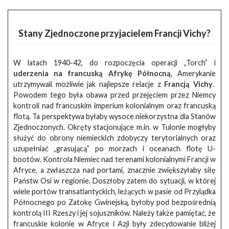
Stany Zjednoczone przyjacielem Francji Vichy?
W latach 1940-42, do rozpoczęcia operacji „Torch” i
uderzenia na francuską Afrykę Północną
, Amerykanie
utrzymywali możliwie jak najlepsze relacje z
Francją Vichy
.
Powodem tego była obawa przed przejęciem przez Niemcy
kontroli nad francuskim imperium kolonialnym oraz francuską
flotą. Ta perspektywa byłaby wysoce niekorzystna dla Stanów
Zjednoczonych. Okręty stacjonujące m.in. w Tulonie mogłyby
służyć do obrony niemieckich zdobyczy terytorialnych oraz
uzupełniać „grasującą” po morzach i oceanach flotę U-
bootów. Kontrola Niemiec nad terenami kolonialnymi Francji w
Afryce, a zwłaszcza nad portami, znacznie zwiększyłaby siłę
Państw Osi w regionie. Doszłoby zatem do sytuacji, w której
wiele portów transatlantyckich, leżących w pasie od Przylądka
Północnego po Zatokę Gwinejską, byłoby pod bezpośrednią
kontrolą III Rzeszy i jej sojuszników. Należy także pamiętać, że
francuskie kolonie w Afryce i Azji były zdecydowanie bliżej