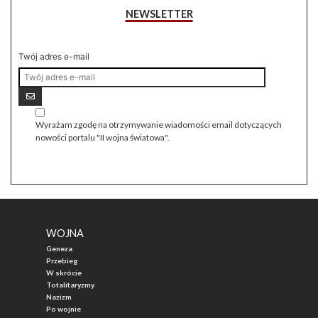
NEWSLETTER
Twój adres e-mail
Wyrażam zgodę na otrzymywanie wiadomości email dotyczących
nowości portalu "II wojna światowa".
WOJNA
Geneza
Przebieg
W skrócie
Totalitaryzmy
Nazizm
Po wojnie