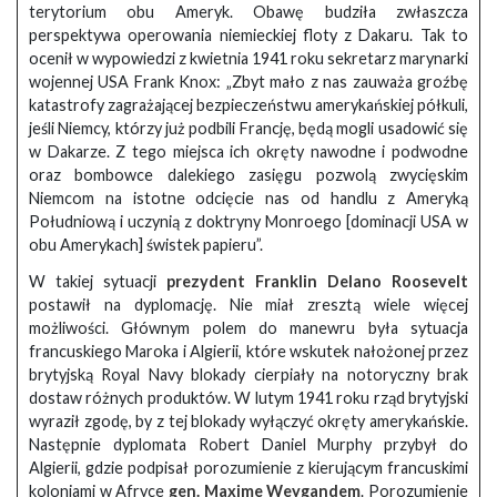
terytorium obu Ameryk. Obawę budziła zwłaszcza
perspektywa operowania niemieckiej floty z Dakaru. Tak to
ocenił w wypowiedzi z kwietnia 1941 roku sekretarz marynarki
wojennej USA Frank Knox: „Zbyt mało z nas zauważa groźbę
katastrofy zagrażającej bezpieczeństwu amerykańskiej półkuli,
jeśli Niemcy, którzy już podbili Francję, będą mogli usadowić się
w Dakarze. Z tego miejsca ich okręty nawodne i podwodne
oraz bombowce dalekiego zasięgu pozwolą zwycięskim
Niemcom na istotne odcięcie nas od handlu z Ameryką
Południową i uczynią z doktryny Monroego [dominacji USA w
obu Amerykach] świstek papieru”.
W takiej sytuacji
prezydent Franklin Delano Roosevelt
postawił na dyplomację. Nie miał zresztą wiele więcej
możliwości. Głównym polem do manewru była sytuacja
francuskiego Maroka i Algierii, które wskutek nałożonej przez
brytyjską Royal Navy blokady cierpiały na notoryczny brak
dostaw różnych produktów. W lutym 1941 roku rząd brytyjski
wyraził zgodę, by z tej blokady wyłączyć okręty amerykańskie.
Następnie dyplomata Robert Daniel Murphy przybył do
Algierii, gdzie podpisał porozumienie z kierującym francuskimi
koloniami w Afryce
gen. Maxime Weygandem
. Porozumienie