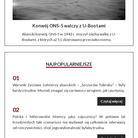
Konwój ONS-5 walczy z U-Bootami
Aliancki konwój ONS-5 w 1943 r. stoczył ciężką walkę z U-
Bootami, z których aż 51 skierowano przeciwko niemu.
NAJPOPULARNIEJSZE
01
Warunki życiowe żołnierzy alianckich – „Szczurów Tobruku” – były
bardzo trudne. Musieli zmagać się zarówno z wrogiem, jak i pustynią.
Czytaj więcej
02
Polska i hitlerowskie Niemcy jako sojusznicy? W połowie lat
trzydziestych taki scenariusz nie wydawał się całkowicie oderwany
od rzeczywistości, choć jego wykonalność byłaby trudna.