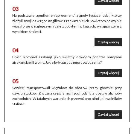
Czytaj więcej
03
Na podstawie „gentlemen agreement” zginęły tysiące ludzi, którzy
złożyli swój los w ręce Anglików. Przekazanie ich Sowietom po wojnie
wiązało się w najlepszym razie z pobytem w łagrach, w najgorszym z
wyrokiem śmierci.
Czytaj więcej
04
Erwin Rommel zasłynął jako świetny dowódca podczas kampanii
afrykańskiej II wojny. Jakie były zasady jego dowodzenia?
Czytaj więcej
05
Sowieci transportowali więźniów do obozów pracy głównie przy
użyciu statków. Znaczna część z nich pochodziła z dostaw aliantów
zachodnich. W fatalnych warunkach przewożono nimi „niewolników
Stalina”.
Czytaj więcej