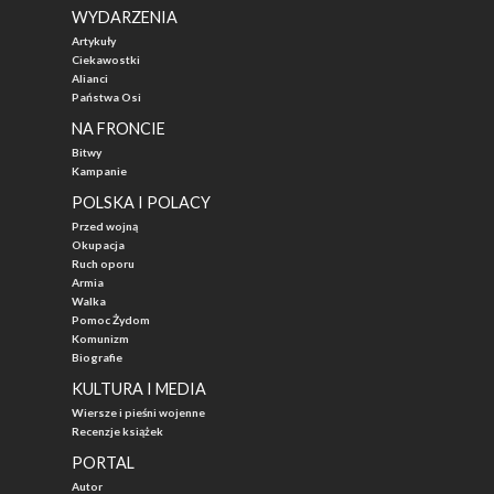
WYDARZENIA
Artykuły
Ciekawostki
Alianci
Państwa Osi
NA FRONCIE
Bitwy
Kampanie
POLSKA I POLACY
Przed wojną
Okupacja
Ruch oporu
Armia
Walka
Pomoc Żydom
Komunizm
Biografie
KULTURA I MEDIA
Wiersze i pieśni wojenne
Recenzje książek
PORTAL
Autor