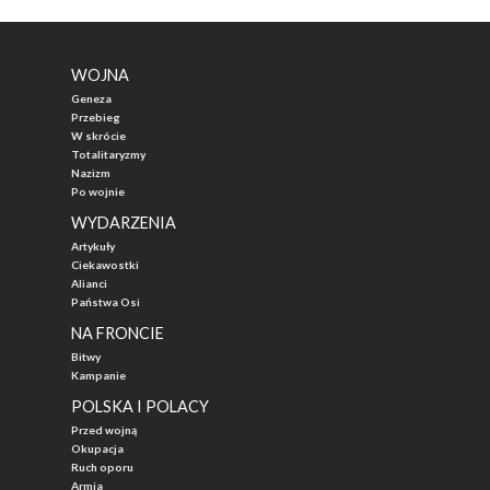
WOJNA
Geneza
Przebieg
W skrócie
Totalitaryzmy
Nazizm
Po wojnie
WYDARZENIA
Artykuły
Ciekawostki
Alianci
Państwa Osi
NA FRONCIE
Bitwy
Kampanie
POLSKA I POLACY
Przed wojną
Okupacja
Ruch oporu
Armia