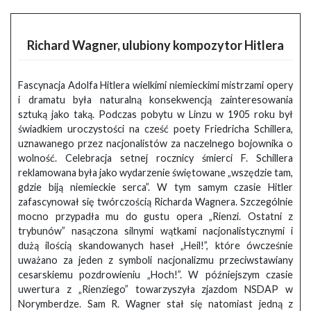
Richard Wagner, ulubiony kompozytor Hitlera
Fascynacja Adolfa Hitlera wielkimi niemieckimi mistrzami opery
i dramatu była naturalną konsekwencją zainteresowania
sztuką jako taką. Podczas pobytu w Linzu w 1905 roku był
świadkiem uroczystości na cześć poety Friedricha Schillera,
uznawanego przez nacjonalistów za naczelnego bojownika o
wolność. Celebracja setnej rocznicy śmierci F. Schillera
reklamowana była jako wydarzenie świętowane „wszędzie tam,
gdzie biją niemieckie serca”. W tym samym czasie Hitler
zafascynował się twórczością Richarda Wagnera. Szczególnie
mocno przypadła mu do gustu opera „Rienzi. Ostatni z
trybunów” nasączona silnymi wątkami nacjonalistycznymi i
dużą ilością skandowanych haseł „Heil!”, które ówcześnie
uważano za jeden z symboli nacjonalizmu przeciwstawiany
cesarskiemu pozdrowieniu „Hoch!”. W późniejszym czasie
uwertura z „Rienziego” towarzyszyła zjazdom NSDAP w
Norymberdze. Sam R. Wagner stał się natomiast jedną z