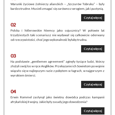
Warunki życiowe żołnierzy alianckich – „Szczurów Tobruku” – były
bardzo trudne. Musieli zmagać się zarówno z wrogiem, jak i pustynią.
Czytaj więcej
02
Polska i hitlerowskie Niemcy jako sojusznicy? W połowie lat
trzydziestych taki scenariusz nie wydawał się całkowicie oderwany
od rzeczywistości, choć jego wykonalność byłaby trudna.
Czytaj więcej
03
Na podstawie „gentlemen agreement” zginęły tysiące ludzi, którzy
złożyli swój los w ręce Anglików. Przekazanie ich Sowietom po wojnie
wiązało się w najlepszym razie z pobytem w łagrach, w najgorszym z
wyrokiem śmierci.
Czytaj więcej
04
Erwin Rommel zasłynął jako świetny dowódca podczas kampanii
afrykańskiej II wojny. Jakie były zasady jego dowodzenia?
Czytaj więcej