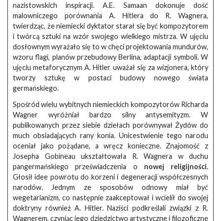
nazistowskich inspiracji. A.E. Samaan dokonuje dość
malowniczego porównania A. Hitlera do R. Wagnera,
twierdząc, że niemiecki dyktator starał się być kompozytorem
i twórcą sztuki na wzór swojego wielkiego mistrza. W ujęciu
dosłownym wyrażało się to w chęci projektowania mundurów,
wzoru flagi, planów przebudowy Berlina, adaptacji symboli. W
ujęciu metaforycznym A. Hitler uważał się za wizjonera, który
tworzy sztukę w postaci budowy nowego świata
germańskiego.
Spośród wielu wybitnych niemieckich kompozytorów Richarda
Wagner wyróżniał bardzo silny antysemityzm. W
publikowanych przez siebie dziełach porównywał Żydów do
much obsiadających rany konia. Unicestwienie tego narodu
oceniał jako pożądane, a wręcz konieczne. Znajomość z
Josepha Gobineau ukształtowała R. Wagnera w duchu
pangermańskiego przeświadczenia o
nowej religijności
.
Głosił idee powrotu do korzeni i degeneracji współczesnych
narodów. Jednym ze sposobów odnowy miał być
wegetarianizm, co następnie zaakceptował i wcielił do swojej
doktryny również A. Hitler. Naziści podkreślali związki z R.
Wagnerem, czyniąc jego dziedzictwo artystyczne i filozoficzne