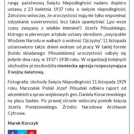
rangę państwową Świętu Niepodległości nadano dopiero
ustawą z 23 kwietnia 1937 roku o święcie niepodległości.
Założono wówczas, że uroczystości mają nie tylko wspominać
odzyskanie suwerenności, lecz także upamiętniać („po wsze
czasy związany z wielkim imieniem”) Józefa Piłsudskiego,
którego w pierwszym artykule ustawy określono „zwycięskim
Wodzem Narodu w walkach o wolność Ojczyzny”. 11 listopada
ustanowiono także dniem wolnym od pracy. W takiej formie
(hołdu składanego Piłsudskiemu) uroczystości odbyły się
jedynie dwa razy, w 1937 i 1938 roku. W organizacji kolejnych
obchodów przeszkodziła
niemiecka agresja rozpoczynająca
II wojnę światową
.
Fotografia: obchody Święta Niepodległości 11 listopada 1929
roku. Marszałek Polski Józef Piłsudski odbiera raport od
wiceministra spraw wojskowych gen. Daniela Konarzewskiego
na placu Saskim. Po prawej stronie widoczny pomnik księcia
Józefa Poniatowskiego. Źródło: Narodowe Archiwum
Cyfrowe.
Marek Korczyk