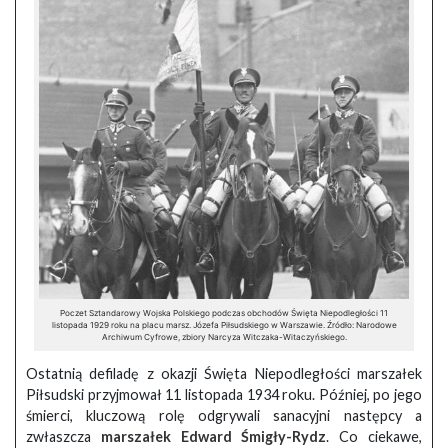
Poczet Sztandarowy Wojska Polskiego podczas obchodów Święta Niepodległości 11
listopada 1929 roku na placu marsz. Józefa Piłsudskiego w Warszawie. Źródło: Narodowe
Archiwum Cyfrowe, zbiory Narcyza Witczaka-Witaczyńskiego.
Ostatnią defiladę z okazji Święta Niepodległości marszałek
Piłsudski przyjmował 11 listopada 1934 roku. Później, po jego
śmierci, kluczową rolę odgrywali sanacyjni następcy a
zwłaszcza
marszałek Edward Śmigły-Rydz
. Co ciekawe,