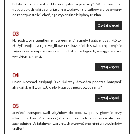
Polska i hitlerowskie Niemcy jako sojusznicy? W połowie lat
trzydziestych taki scenariusz nie wydawał się całkowicie oderwany
od rzeczywistości, choć jego wykonalność byłaby trudna.
Czytaj więcej
03
Na podstawie „gentlemen agreement” zginęły tysiące ludzi, którzy
złożyli swój los w ręce Anglików. Przekazanie ich Sowietom po wojnie
wiązało się w najlepszym razie z pobytem w łagrach, w najgorszym z
wyrokiem śmierci.
Czytaj więcej
04
Erwin Rommel zasłynął jako świetny dowódca podczas kampanii
afrykańskiej II wojny. Jakie były zasady jego dowodzenia?
Czytaj więcej
05
Sowieci transportowali więźniów do obozów pracy głównie przy
użyciu statków. Znaczna część z nich pochodziła z dostaw aliantów
zachodnich. W fatalnych warunkach przewożono nimi „niewolników
Stalina”.