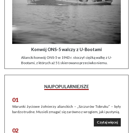
Konwój ONS-5 walczy z U-Bootami
Aliancki konwój ONS-5 w 1943 r. stoczył ciężką walkę z U-
Bootami, z których aż 51 skierowano przeciwko niemu.
NAJPOPULARNIEJSZE
01
Warunki życiowe żołnierzy alianckich – „Szczurów Tobruku” – były
bardzo trudne. Musieli zmagać się zarówno z wrogiem, jak i pustynią.
Czytaj więcej
02