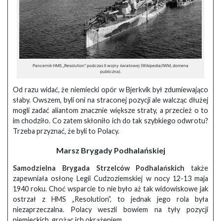
Pancernik HMS „Resolution” podczas II wojny światowej (Wikipedia/IWM, domena
publiczna).
Od razu widać, że niemiecki opór w Bjerkvik był zdumiewająco
słaby. Owszem, byli oni na straconej pozycji ale walcząc dłużej
mogli zadać aliantom znacznie większe straty, a przecież o to
im chodziło. Co zatem skłoniło ich do tak szybkiego odwrotu?
Trzeba przyznać, że byli to Polacy.
Marsz Brygady Podhalańskiej
Samodzielna Brygada Strzelców Podhalańskich
także
zapewniała osłonę Legii Cudzoziemskiej w nocy 12-13 maja
1940 roku. Choć wsparcie to nie było aż tak widowiskowe jak
ostrzał z HMS „Resolution”, to jednak jego rola była
niezaprzeczalna. Polacy weszli bowiem na tyły pozycji
niemieckich, grożąc ich okrążeniem.