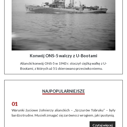
Konwój ONS-5 walczy z U-Bootami
Aliancki konwój ONS-5 w 1943 r. stoczył ciężką walkę z U-
Bootami, z których aż 51 skierowano przeciwko niemu.
NAJPOPULARNIEJSZE
01
Warunki życiowe żołnierzy alianckich – „Szczurów Tobruku” – były
bardzo trudne. Musieli zmagać się zarówno z wrogiem, jak i pustynią.
Czytaj więcej