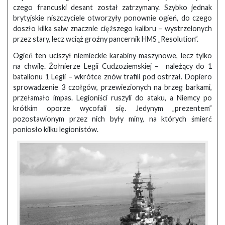
czego francuski desant został zatrzymany. Szybko jednak
brytyjskie niszczyciele otworzyły ponownie ogień, do czego
doszło kilka salw znacznie cięższego kalibru – wystrzelonych
przez stary, lecz wciąż groźny pancernik HMS „Resolution”.
Ogień ten uciszył niemieckie karabiny maszynowe, lecz tylko
na chwilę. Żołnierze Legii Cudzoziemskiej – należący do 1
batalionu 1 Legii – wkrótce znów trafili pod ostrzał. Dopiero
sprowadzenie 3 czołgów, przewiezionych na brzeg barkami,
przełamało impas. Legioniści ruszyli do ataku, a Niemcy po
krótkim oporze wycofali się. Jedynym „prezentem”
pozostawionym przez nich były miny, na których śmierć
poniosło kilku legionistów.