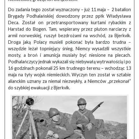
Do zadania tego został wyznaczony – już 11 maja – 2 batalion
Brygady Podhalańskiej dowodzony przez ppłk Władysława
Deca. Został on przetransportowany kurtami rybackim z
Harstad do Bogen. Tam, wspierany przez pluton narciarzy z
armii norweskiej, ruszył bezdrożami na wschód, za Bjerkvik.
Droga jaką Polacy musieli pokonać była bardzo trudna –
wszędzie leżał topniejący śnieg, Niemcy wysadzili wszystkie
mosty, a broń i amunicja musiały być niesione na plecach.
Podhalańczycy jednak wykazali się niebywałą wytrwałością i po
16 godzinach pokonali 25 km trudnego terenu – wchodząc 13
maja na tyły wojsk niemieckich. Wyczyn ten został w sztabie
alianckim uznany za niemal niezwykły, a Niemców „przekonał”
do szybkiej ewakuacji z Bjerkvik.