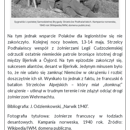
Sygnaliści z polskiej Samodzielnej Brygady Strzelców Podhalańskich. Kampania norweska,
1940 rok (Wikipedia/IWM, domena publiczna).
Na tym jednak wsparcie Polaków dla legionistów się nie
zakończyło. Kolejnej nocy bowiem, 13-14 maja, Strzelcy
Podhalańscy wespół z żołnierzami Legii Cudzoziemskiej
odrzucili ostatnie niemieckie patrole broniące istotnej drogi
między Bjerkvik a Öyjord. Na tym epizodzie zakończył się,
sukcesem aliantów, desant w Bjerkvik. Jedynym minusem było
to, że nie udało się zamknąć Niemców w okrążeniu i rozbić
doszczętnie ich sił. Wynikało to jednak z faktu, że francuski 6
batalion Strzelców Alpejskich – który miał „domknąć”
okrążenie – utknął w trudnym terenie i nie zdążył odciąć drogi
żołnierzom Wehrmachtu.
Bibliografia: J. Odziemkowski, „Narwik 1940”.
Fotografia tytułowa: żołnierze francuscy w łodziach
desantowych. Kampania norweska, 1940 rok. Źródło:
Wikipedia/IWM, domena publiczna.