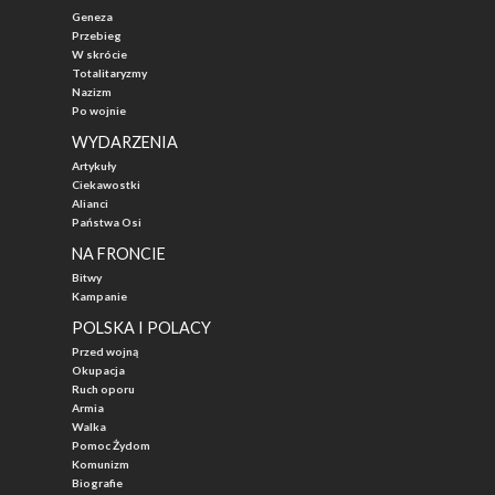
Geneza
Przebieg
W skrócie
Totalitaryzmy
Nazizm
Po wojnie
WYDARZENIA
Artykuły
Ciekawostki
Alianci
Państwa Osi
NA FRONCIE
Bitwy
Kampanie
POLSKA I POLACY
Przed wojną
Okupacja
Ruch oporu
Armia
Walka
Pomoc Żydom
Komunizm
Biografie