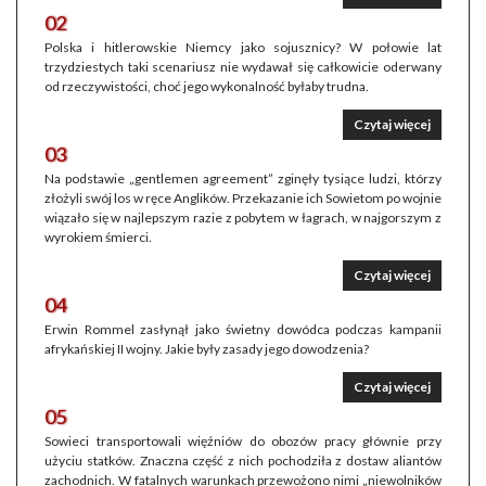
02
Polska i hitlerowskie Niemcy jako sojusznicy? W połowie lat
trzydziestych taki scenariusz nie wydawał się całkowicie oderwany
od rzeczywistości, choć jego wykonalność byłaby trudna.
Czytaj więcej
03
Na podstawie „gentlemen agreement” zginęły tysiące ludzi, którzy
złożyli swój los w ręce Anglików. Przekazanie ich Sowietom po wojnie
wiązało się w najlepszym razie z pobytem w łagrach, w najgorszym z
wyrokiem śmierci.
Czytaj więcej
04
Erwin Rommel zasłynął jako świetny dowódca podczas kampanii
afrykańskiej II wojny. Jakie były zasady jego dowodzenia?
Czytaj więcej
05
Sowieci transportowali więźniów do obozów pracy głównie przy
użyciu statków. Znaczna część z nich pochodziła z dostaw aliantów
zachodnich. W fatalnych warunkach przewożono nimi „niewolników