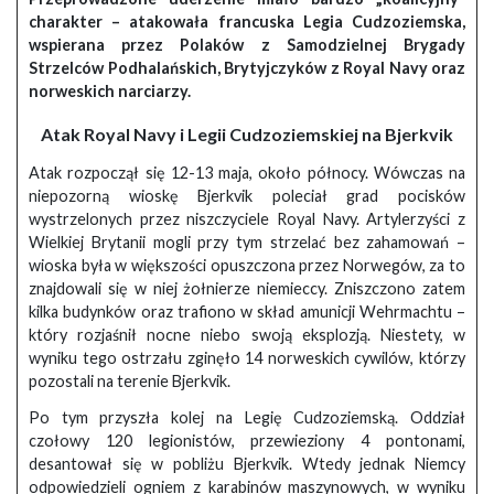
charakter – atakowała francuska Legia Cudzoziemska,
wspierana przez Polaków z Samodzielnej Brygady
Strzelców Podhalańskich, Brytyjczyków z Royal Navy oraz
norweskich narciarzy.
Atak Royal Navy i Legii Cudzoziemskiej na Bjerkvik
Atak rozpoczął się 12-13 maja, około północy. Wówczas na
niepozorną wioskę Bjerkvik poleciał grad pocisków
wystrzelonych przez niszczyciele Royal Navy. Artylerzyści z
Wielkiej Brytanii mogli przy tym strzelać bez zahamowań –
wioska była w większości opuszczona przez Norwegów, za to
znajdowali się w niej żołnierze niemieccy. Zniszczono zatem
kilka budynków oraz trafiono w skład amunicji Wehrmachtu –
który rozjaśnił nocne niebo swoją eksplozją. Niestety, w
wyniku tego ostrzału zginęło 14 norweskich cywilów, którzy
pozostali na terenie Bjerkvik.
Po tym przyszła kolej na Legię Cudzoziemską. Oddział
czołowy 120 legionistów, przewieziony 4 pontonami,
desantował się w pobliżu Bjerkvik. Wtedy jednak Niemcy
odpowiedzieli ogniem z karabinów maszynowych, w wyniku