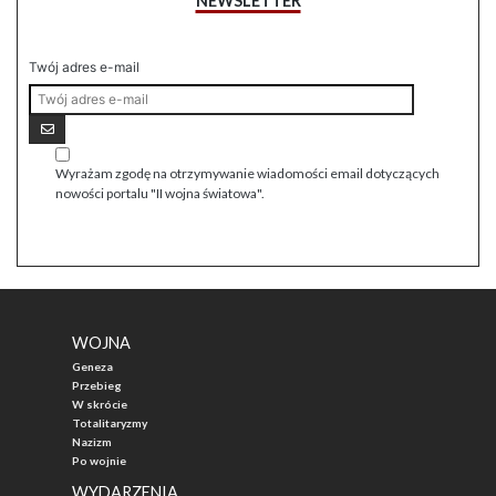
NEWSLETTER
Twój adres e-mail
Wyrażam zgodę na otrzymywanie wiadomości email dotyczących
nowości portalu "II wojna światowa".
WOJNA
Geneza
Przebieg
W skrócie
Totalitaryzmy
Nazizm
Po wojnie
WYDARZENIA