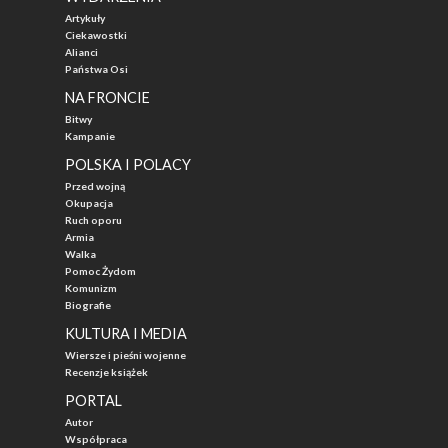
Artykuły
Ciekawostki
Alianci
Państwa Osi
NA FRONCIE
Bitwy
Kampanie
POLSKA I POLACY
Przed wojną
Okupacja
Ruch oporu
Armia
Walka
Pomoc Żydom
Komunizm
Biografie
KULTURA I MEDIA
Wiersze i pieśni wojenne
Recenzje książek
PORTAL
Autor
Współpraca