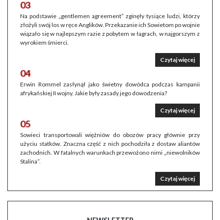
03
Na podstawie „gentlemen agreement” zginęły tysiące ludzi, którzy
złożyli swój los w ręce Anglików. Przekazanie ich Sowietom po wojnie
wiązało się w najlepszym razie z pobytem w łagrach, w najgorszym z
wyrokiem śmierci.
Czytaj więcej
04
Erwin Rommel zasłynął jako świetny dowódca podczas kampanii
afrykańskiej II wojny. Jakie były zasady jego dowodzenia?
Czytaj więcej
05
Sowieci transportowali więźniów do obozów pracy głównie przy
użyciu statków. Znaczna część z nich pochodziła z dostaw aliantów
zachodnich. W fatalnych warunkach przewożono nimi „niewolników
Stalina”.
Czytaj więcej