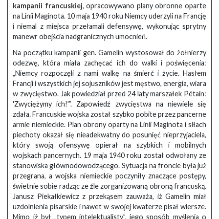
kampanii francuskiej
, opracowywano plany obronne oparte
na Linii Maginota. 10 maja 1940 roku Niemcy uderzyli na Francję
i niemal z miejsca przełamali defensywę, wykonując sprytny
manewr obejścia nadgranicznych umocnień.
Na początku kampanii gen. Gamelin wystosował do żołnierzy
odezwę, która miała zachęcać ich do walki i poświęcenia:
„Niemcy rozpoczęli z nami walkę na śmierć i życie. Hasłem
Francji i wszystkich jej sojuszników jest męstwo, energia, wiara
w zwycięstwo. Jak powiedział przed 24 laty marszałek Pétain:
'Zwyciężymy ich!'”. Zapowiedź zwycięstwa na niewiele się
zdała. Francuskie wojska został szybko pobite przez pancerne
armie niemieckie. Plan obrony oparty na Linii Maginota i siłach
piechoty okazał się nieadekwatny do posunięć nieprzyjaciela,
który swoją ofensywę opierał na szybkich i mobilnych
wojskach pancernych. 19 maja 1940 roku został odwołany ze
stanowiska głównodowodzącego. Sytuacja na froncie była już
przegrana, a wojska niemieckie poczyniły znaczące postępy,
świetnie sobie radząc ze źle zorganizowaną obroną francuską.
Janusz Piekałkiewicz z przekąsem zauważa, iż Gamelin miał
uzdolnienia pisarskie i nawet w swojej kwaterze pisał wiersze.
Mimo iż był „typem intelektualisty”, jego sposób myślenia o