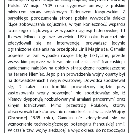
Polski. W maju 1939 roku sygnował umowę z polskim
ministrem spraw wojskowym Tadeuszem Kasprzyckim. Z
paryskiego porozumienia strona polska wywodziła daleko
idące zobowiązania sojusznika, w tym konieczność wsparcia
lotniczego i lądowego w wypadku agresji hitlerowskiej III
Rzeszy. Mimo tego we wrześniu 1939 roku Francuzi nie
zdecydowali się na interwencję, prowadząc jedynie
ograniczone działania na
przedpolu Linii Maginota
. Gamelin
popełnił w tym wypadku rażące błędy taktyczne, przede
wszystkim poprzez wstrzymanie natarcia armii francuskiej i
zaniechanie nalotów na obiekty strategiczne rozmieszczone
na terenie Niemiec. Jego plan prowadzenia wojny oparty był
na doświadczeniach I wojny światowej. Dowódca spodziewał
się, iż także ten konflikt prowadzony będzie przy
zastosowaniu wojny pozycyjnej, nie spodziewając się, iż
Niemcy dysponują rozbudowanymi armiami pancernymi oraz
silnym lotnictwem. Mimo przestróg Polaków, którzy
obserwowali funkcjonowanie niemieckiej armii w czasie
Wojny
Obronnej 1939 roku
, Gamelin nie zdecydował się na
wzmocnienie technologicznego potencjału francuskiej armii.
W czasie tzw. wojny siedzącej, a więc okresu do rozpoczęcia