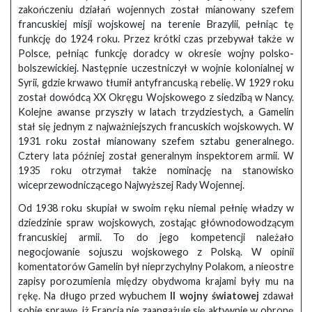
zakończeniu działań wojennych został mianowany szefem
francuskiej misji wojskowej na terenie Brazylii, pełniąc tę
funkcję do 1924 roku. Przez krótki czas przebywał także w
Polsce, pełniąc funkcję doradcy w okresie wojny polsko-
bolszewickiej. Następnie uczestniczył w wojnie kolonialnej w
Syrii, gdzie krwawo tłumił antyfrancuską rebelię. W 1929 roku
został dowódcą XX Okręgu Wojskowego z siedzibą w Nancy.
Kolejne awanse przyszły w latach trzydziestych, a Gamelin
stał się jednym z najważniejszych francuskich wojskowych. W
1931 roku został mianowany szefem sztabu generalnego.
Cztery lata później został generalnym inspektorem armii. W
1935 roku otrzymał także nominację na stanowisko
wiceprzewodniczącego Najwyższej Rady Wojennej.
Od 1938 roku skupiał w swoim ręku niemal pełnię władzy w
dziedzinie spraw wojskowych, zostając głównodowodzącym
francuskiej armii. To do jego kompetencji należało
negocjowanie sojuszu wojskowego z Polską. W opinii
komentatorów Gamelin był nieprzychylny Polakom, a nieostre
zapisy porozumienia między obydwoma krajami były mu na
rękę. Na długo przed wybuchem
II wojny światowej
zdawał
sobie sprawę, iż Francja nie zaangażuje się aktywnie w obronę