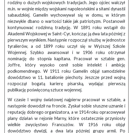
rodziny o dużych wojskowych tradycjach. Jego ojciec walczył
m.in. w wojnie między wojskami napoleońskimi a siłami dynastii
sabaudzkiej. Gamelin wychowywał się w domu, w którym
niezwykle dbano o wartości takie jak patriotyzm. Postanowił
kontynuować rodzinną tradycję. W 1891 roku wstąpił do
Akademii Wojskowej w Saint-Cyr, kończąc ją dwa lata później z
pierwszym wynikiem. Następnie rozpoczął służbę w jednostce
tyralierów, a od 1899 roku uczył się w Wyższej Szkole
Wojennej. Szybko awansował i w 1906 roku otrzymał
nominację do stopnia kapitana. Pracował w sztabie gen.
Joffre, który wysoko cenił sobie intelekt i ambicję
podkomendnego. W 1911 roku Gamelin objął samodzielne
dowództwo w 11. batalionie piechoty. Jeszcze przed wojną
rozpoczął bogatą karierę pisarską, wydając pierwszą
publikację poświęconą sztuce wojennej.
W czasie I wojny światowej najpierw pracował w sztabie, a
następnie dowodził na froncie. Zyskał sobie słuszne uznanie i
reputację dobrego organizatora, a w 1914 roku opracowywał
plany działań w rejonie Marny, które ostatecznie przyniosły
wielkie zwycięstwo Francuzów. W 1916 roku objął
dowództwo dywizji, a dwa lata później grupy armii. Po