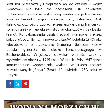
armii był przestarzały i nieprzystający do czasów II wojny
światowej. Nie tylko nie interesował się nowinkami
technicznymi, ale i blokował rozwój i modernizację francuskiej
armii w kierunku wojsk pancernych czy lotnictwa. Brak
dalekowzroczności przypłacił przegraną kampanią francuską i
to jego należy w największym stopniu obarczyć winą za klęskę
Francji. Po zakończeniu działań został internowany przez
kolaborujące z Niemcami nowe władze. W kwietniu 1943 roku
zdecydowano o przekazaniu Gamelina Niemcom, którzy
odesłali generała do obozu koncentracyjnego w
Buchenwaldzie. Wojskowy odzyskał wolność wraz z
wyzwoleniem obozu w 1945 roku. W latach 1946-1947 spisał
monumentalne wspomnienia wydane w trzech tomach
zatytułowanych „Servir”. Zmarł 18 kwietnia 1958 roku w
Paryżu.