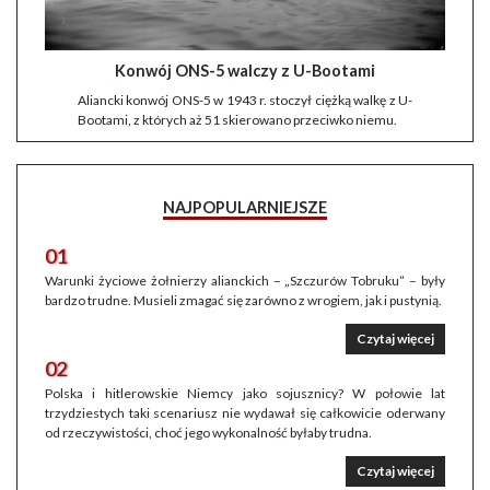
Konwój ONS-5 walczy z U-Bootami
Aliancki konwój ONS-5 w 1943 r. stoczył ciężką walkę z U-
Bootami, z których aż 51 skierowano przeciwko niemu.
NAJPOPULARNIEJSZE
01
Warunki życiowe żołnierzy alianckich – „Szczurów Tobruku” – były
bardzo trudne. Musieli zmagać się zarówno z wrogiem, jak i pustynią.
Czytaj więcej
02
Polska i hitlerowskie Niemcy jako sojusznicy? W połowie lat
trzydziestych taki scenariusz nie wydawał się całkowicie oderwany
od rzeczywistości, choć jego wykonalność byłaby trudna.
Czytaj więcej