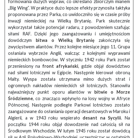
formowania dużych wypraw, co określano zbiorczym mianem
,,Big Wing”. W praktyce dużo lepsze efekty przynosiła taktyka
proponowana przez Parka, co uwidoczniło się w czasie próby
inwazji niemieckiej na Wielką Brytanię. Park skutecznie
wykorzystał także potencjał radaru, z powodzeniem szafując
siłami RAF. Dzięki jego zaangażowaniu i umiejętnościom
dowódczym
bitwa o Wielką Brytanię
zakończyła się
zwycięstwem aliantów. Przez kolejne miesiące jego 11. Grupa
osłaniała wybrzeże Anglii, walcząc z kolejnymi wyprawami
niemieckich bombowców. W styczniu 1942 roku Park został
przeniesiony na
front afrykański
, gdzie objął dowództwo
nad siłami lotniczymi w Egipcie. Następnie kierował obroną
Malty. Wyspa została utrzymana mimo dużych strat i
ogromnych nakładów niemieckich sił lotniczych. Stanowiła
najważniejszy punkt oporu aliantów w
bitwie o Morze
Śródziemne
, co znacząco wpłynęło na losy wojny w Afryce
Północnej. Następnie podległe Parkowi lotnictwo zostało
zaangażowane do osłaniania operacji desantowych w Maroku i
Algierii, a w 1943 roku wspierało
desant na Sycylii
. Na
początku 1944 roku objął dowodzenie nad całością sił na
Środkowym Wschodzie. W lutym 1945 roku został dowódcą
sił w Azji Południowo-Wschodniej, uczestnicząc w ostatnich