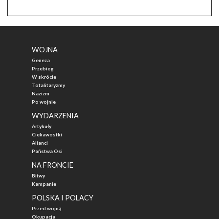
WOJNA
Geneza
Przebieg
W skrócie
Totalitaryzmy
Nazizm
Po wojnie
WYDARZENIA
Artykuły
Ciekawostki
Alianci
Państwa Osi
NA FRONCIE
Bitwy
Kampanie
POLSKA I POLACY
Przed wojną
Okupacja