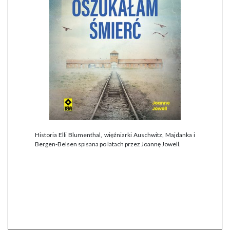
Historia Elli Blumenthal, więźniarki Auschwitz, Majdanka i
Bergen-Belsen spisana po latach przez Joannę Jowell.