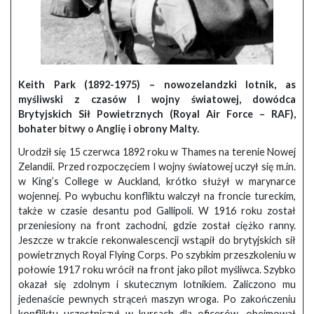
Keith Park (1892-1975) – nowozelandzki lotnik, as
myśliwski z czasów I wojny światowej, dowódca
Brytyjskich Sił Powietrznych (Royal Air Force – RAF),
bohater
bitwy o Anglię
i obrony Malty.
Urodził się 15 czerwca 1892 roku w Thames na terenie Nowej
Zelandii. Przed rozpoczęciem I wojny światowej uczył się m.in.
w King’s College w Auckland, krótko służył w marynarce
wojennej. Po wybuchu konfliktu walczył na froncie tureckim,
także w czasie desantu pod Gallipoli. W 1916 roku został
przeniesiony na front zachodni, gdzie został ciężko ranny.
Jeszcze w trakcie rekonwalescencji wstąpił do brytyjskich sił
powietrznych Royal Flying Corps. Po szybkim przeszkoleniu w
połowie 1917 roku wrócił na front jako pilot myśliwca. Szybko
okazał się zdolnym i skutecznym lotnikiem. Zaliczono mu
jedenaście pewnych strąceń maszyn wroga. Po zakończeniu
konfliktu uczestniczył w kursach dla oficerów, obejmował