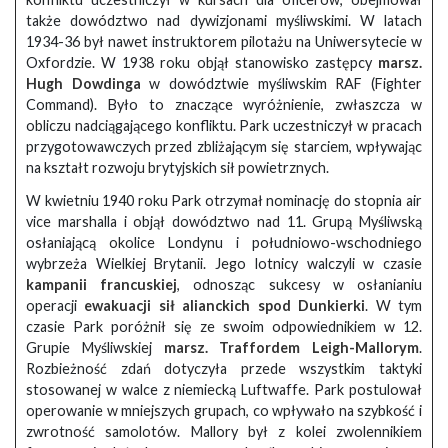
także dowództwo nad dywizjonami myśliwskimi. W latach
1934-36 był nawet instruktorem pilotażu na Uniwersytecie w
Oxfordzie. W 1938 roku objął stanowisko zastępcy
marsz.
Hugh Dowdinga
w dowództwie myśliwskim RAF (Fighter
Command). Było to znaczące wyróżnienie, zwłaszcza w
obliczu nadciągającego konfliktu. Park uczestniczył w pracach
przygotowawczych przed zbliżającym się starciem, wpływając
na kształt rozwoju brytyjskich sił powietrznych.
W kwietniu 1940 roku Park otrzymał nominację do stopnia air
vice marshalla i objął dowództwo nad 11. Grupą Myśliwską
osłaniającą okolice Londynu i południowo-wschodniego
wybrzeża Wielkiej Brytanii. Jego lotnicy walczyli w czasie
kampanii francuskiej
, odnosząc sukcesy w osłanianiu
operacji
ewakuacji sił alianckich spod Dunkierki
. W tym
czasie Park poróżnił się ze swoim odpowiednikiem w 12.
Grupie Myśliwskiej
marsz. Traffordem Leigh-Mallorym
.
Rozbieżność zdań dotyczyła przede wszystkim taktyki
stosowanej w walce z niemiecką Luftwaffe. Park postulował
operowanie w mniejszych grupach, co wpływało na szybkość i
zwrotność samolotów. Mallory był z kolei zwolennikiem