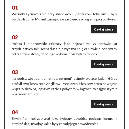
01
Warunki życiowe żołnierzy alianckich – „Szczurów Tobruku” – były
bardzo trudne. Musieli zmagać się zarówno z wrogiem, jak i pustynią.
Czytaj więcej
02
Polska i hitlerowskie Niemcy jako sojusznicy? W połowie lat
trzydziestych taki scenariusz nie wydawał się całkowicie oderwany
od rzeczywistości, choć jego wykonalność byłaby trudna.
Czytaj więcej
03
Na podstawie „gentlemen agreement” zginęły tysiące ludzi, którzy
złożyli swój los w ręce Anglików. Przekazanie ich Sowietom po wojnie
wiązało się w najlepszym razie z pobytem w łagrach, w najgorszym z
wyrokiem śmierci.
Czytaj więcej
04
Erwin Rommel zasłynął jako świetny dowódca podczas kampanii
afrykańskiej II wojny. Jakie były zasady jego dowodzenia?